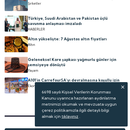
Şirketler
Türkiye, Suudi Arabistan ve Pakistan üçlü
savunma anlaşması imzaladı
HABERLER
Altın yükselişte: 7 Ağustos altın fiyatları
Altın
Geleneksel Kore şapkası yağmurlu günler için
şemsiyeye dönüştü
Yaşam
A101'in CarrefourSA'yı devralmasına koşullu izin
Ekonomi
6698 sayılı Kişisel Verilerin Korunması
Kanunu uyarınca hazırlanan aydınlatma
metnimizi okumak ve mevzuata uygun
çerez politikamızla ilgili detaylı bilgi
almak için
tıklayınız
.