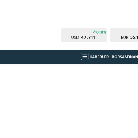
0.18%
47.711
55.
USD
EUR
HABERLER
BORSA&FİNAN