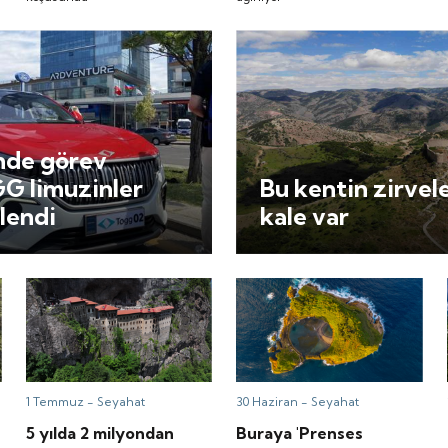
nde görev
GG limuzinler
Bu kentin zirvele
lendi
kale var
1 Temmuz -
Seyahat
30 Haziran -
Seyahat
5 yılda 2 milyondan
Buraya 'Prenses