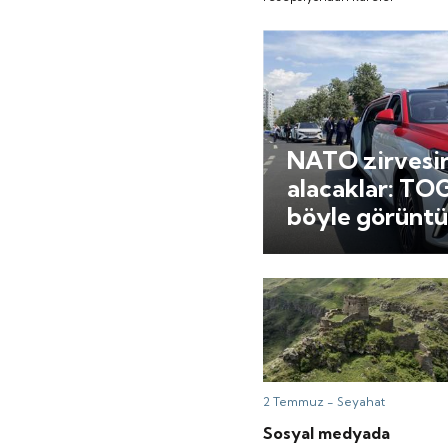
NATO zirvesi
alacaklar: TO
böyle görüntü
2 Temmuz -
Seyahat
Sosyal medyada