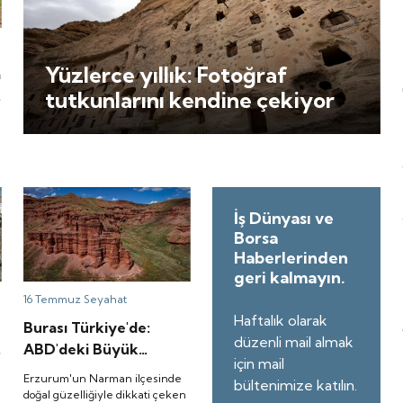
Yüzlerce yıllık: Fotoğraf
a
n
tutkunlarını kendine çekiyor
n
İş Dünyası ve
Borsa
Haberlerinden
geri kalmayın.
16 Temmuz
Seyahat
Haftalık olarak
Burası Türkiye'de:
düzenli mail almak
e
ABD'deki Büyük
için mail
Kanyon'a benzetiliyor
Erzurum'un Narman ilçesinde
bültenimize katılın.
doğal güzelliğiyle dikkati çeken