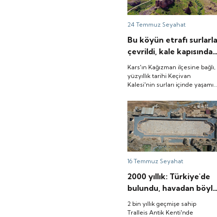
24 Temmuz
Seyahat
Bu köyün etrafı surlarl
çevrildi, kale kapısında
içeri giriliyor
Kars'ın Kağızman ilçesine bağlı,
yüzyıllık tarihi Keçivan
Kalesi'nin surları içinde yaşamı
sürdüğü 80 haneli Tunçkaya
köyü tarihi kalıntılarıyla
ziyaretçilerini geçmişe
yolculuğa çıkarıyor.
16 Temmuz
Seyahat
2000 yıllık: Türkiye'de
bulundu, havadan böyl
görünüyor
2 bin yıllık geçmişe sahip
Tralleis Antik Kenti'nde