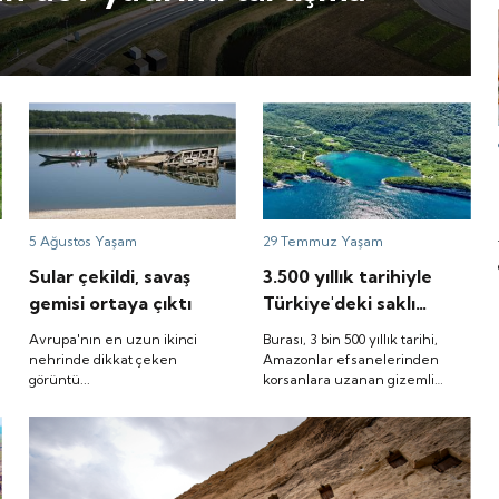
5 Ağustos
Yaşam
29 Temmuz
Yaşam
Sular çekildi, savaş
3.500 yıllık tarihiyle
n
gemisi ortaya çıktı
Türkiye'deki saklı
güzellik: 'Buraya gelen
Avrupa'nın en uzun ikinci
Burası, 3 bin 500 yıllık tarihi,
yine geliyor'
nehrinde dikkat çeken
Amazonlar efsanelerinden
görüntü...
korsanlara uzanan gizemli
geçmişi ve eşsiz doğasıyla
Karadeniz'in saklı cenneti.