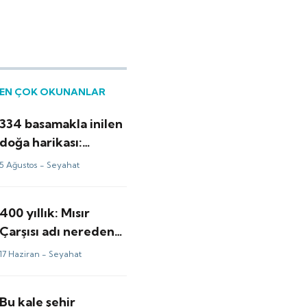
EN ÇOK OKUNANLAR
334 basamakla inilen
doğa harikası:
Yakından böyle
5 Ağustos -
Seyahat
görünüyor
400 yıllık: Mısır
Çarşısı adı nereden
geliyor?
17 Haziran -
Seyahat
Bu kale şehir