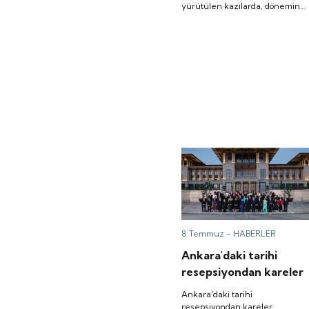
yürütülen kazılarda, dönemin
"olimpik" havuzlarından biri
olarak değerlendirilen yüzme
havuzu gün yüzüne çıktı. İşte
havuzla ilgili dikkat çeken
bilgiler...
8 Temmuz -
HABERLER
Ankara'daki tarihi
resepsiyondan kareler
Ankara'daki tarihi
resepsiyondan kareler