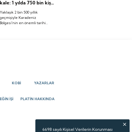
kale: 1 yılda 750 bin kişi
ziyaret etti, dehlize
Yaklaşık 2 bin 500 yıllık
böyle iniliyor
geçmişiyle Karadeniz
Bölgesi'nin en önemli tarihi
yapılarından biri olan Ünye
Kalesi, yeniden ziyarete açıldığı
3 Haziran 2025 tarihinden bu
yana yoğun ilgi görüyor. Peki,
Ünye Kalesi hakkında neler
biliniyor? İşte ilginç dehliz
yapısıyla Ünye Kalesi
KOBİ
YAZARLAR
ĞİN İŞİ
PLATİN HAKKINDA
6698 sayılı Kişisel Verilerin Korunması