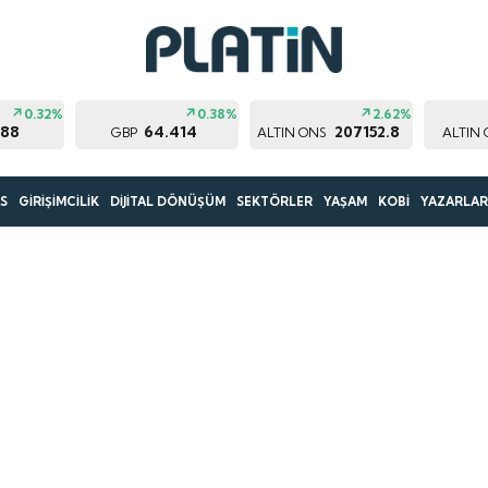
0.32%
0.38%
2.62%
188
64.414
207152.8
GBP
ALTIN ONS
ALTIN
S
GİRİŞİMCİLİK
DİJİTAL DÖNÜŞÜM
SEKTÖRLER
YAŞAM
KOBİ
YAZARLA