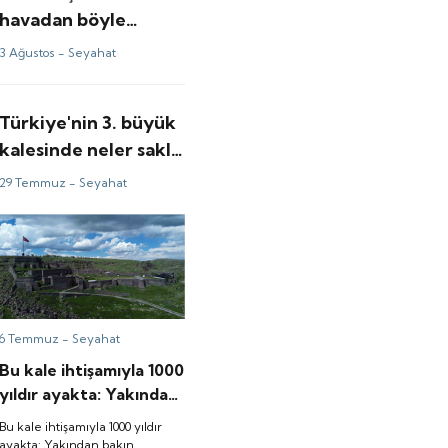
havadan böyle
görünüyor
3 Ağustos -
Seyahat
Türkiye'nin 3. büyük
kalesinde neler saklı?
Çalışmalar başladı
29 Temmuz -
Seyahat
6 Temmuz -
Seyahat
Bu kale ihtişamıyla 1000
yıldır ayakta: Yakından
bakın
Bu kale ihtişamıyla 1000 yıldır
ayakta: Yakından bakın