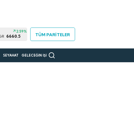
2.59%
TÜM PARİTELER
6660.5
 GR
R
SEYAHAT
GELECEĞİN İŞİ