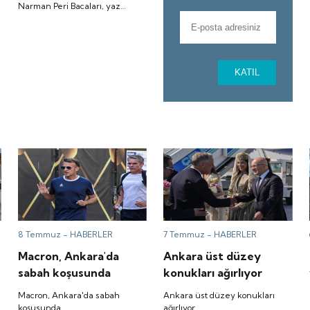
Narman Peri Bacaları, yaz
mevsiminde ziyaretçilerini
ağırlıyor.
KATIL
8 Temmuz -
HABERLER
7 Temmuz -
HABERLER
Macron, Ankara'da
Ankara üst düzey
sabah koşusunda
konukları ağırlıyor
Macron, Ankara'da sabah
Ankara üst düzey konukları
koşusunda
ağırlıyor