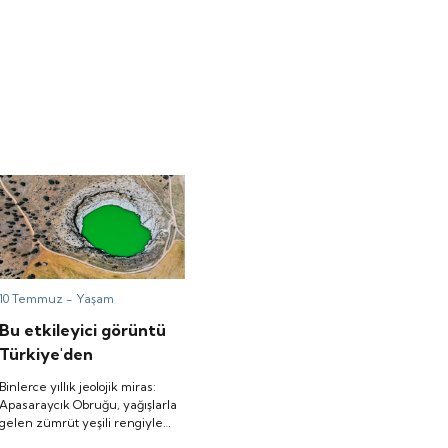
10 Temmuz -
Yaşam
Bu etkileyici görüntü
Türkiye'den
Binlerce yıllık jeolojik miras:
Apasaraycık Obruğu, yağışlarla
gelen zümrüt yeşili rengiyle
dikkat çekiyor.