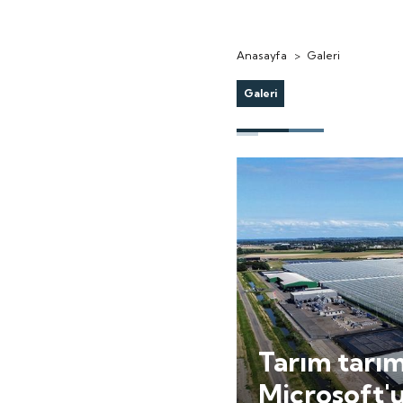
Anasayfa
>
Galeri
Galeri
Tarım tarı
Microsoft'u