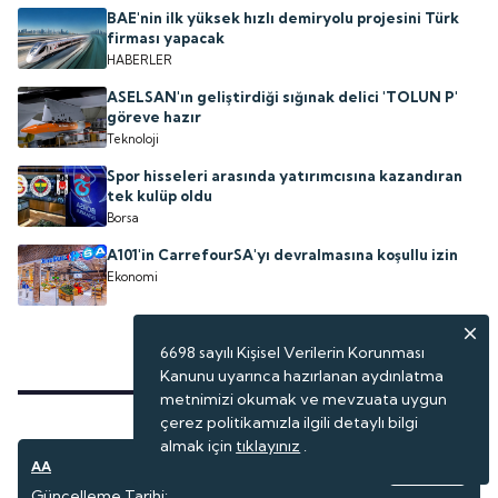
BAE'nin ilk yüksek hızlı demiryolu projesini Türk
firması yapacak
HABERLER
ASELSAN'ın geliştirdiği sığınak delici 'TOLUN P'
göreve hazır
Teknoloji
Spor hisseleri arasında yatırımcısına kazandıran
tek kulüp oldu
Borsa
A101'in CarrefourSA'yı devralmasına koşullu izin
Ekonomi
6698 sayılı Kişisel Verilerin Korunması
Kanunu uyarınca hazırlanan aydınlatma
metnimizi okumak ve mevzuata uygun
çerez politikamızla ilgili detaylı bilgi
almak için
tıklayınız
.
AA
Seyahat
Güncelleme Tarihi: