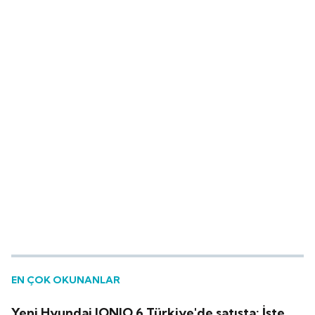
EN ÇOK OKUNANLAR
Yeni Hyundai IONIQ 6 Türkiye'de satışta: İşte