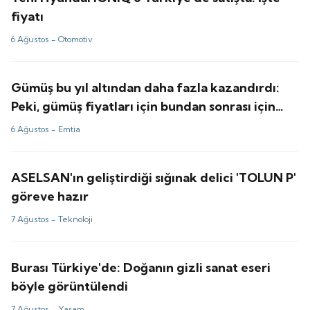
fiyatı
6 Ağustos -
Otomotiv
Gümüş bu yıl altından daha fazla kazandırdı:
Peki, gümüş fiyatları için bundan sonrası için
tahminler ne?
6 Ağustos -
Emtia
ASELSAN'ın geliştirdiği sığınak delici 'TOLUN P'
göreve hazır
7 Ağustos -
Teknoloji
Burası Türkiye'de: Doğanın gizli sanat eseri
böyle görüntülendi
7 Ağustos -
Yaşam