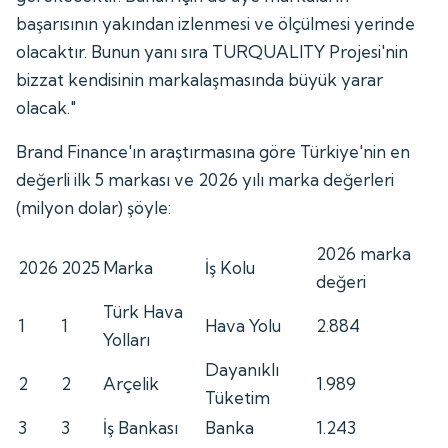
başarısının yakından izlenmesi ve ölçülmesi yerinde
olacaktır. Bunun yanı sıra TURQUALITY Projesi'nin
bizzat kendisinin markalaşmasında büyük yarar
olacak."
Brand Finance'ın araştırmasına göre Türkiye'nin en
değerli ilk 5 markası ve 2026 yılı marka değerleri
(milyon dolar) şöyle:
2026 marka
2026
2025
Marka
İş Kolu
değeri
Türk Hava
1
1
Hava Yolu
2.884
Yolları
Dayanıklı
2
2
Arçelik
1.989
Tüketim
3
3
İş Bankası
Banka
1.243