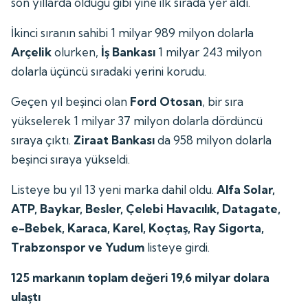
son yıllarda olduğu gibi yine ilk sırada yer aldı.
İkinci sıranın sahibi 1 milyar 989 milyon dolarla
Arçelik
olurken,
İş Bankası
1 milyar 243 milyon
dolarla üçüncü sıradaki yerini korudu.
Geçen yıl beşinci olan
Ford Otosan
, bir sıra
yükselerek 1 milyar 37 milyon dolarla dördüncü
sıraya çıktı.
Ziraat Bankası
da 958 milyon dolarla
beşinci sıraya yükseldi.
Listeye bu yıl 13 yeni marka dahil oldu.
Alfa Solar,
ATP, Baykar, Besler, Çelebi Havacılık, Datagate,
e-Bebek, Karaca, Karel, Koçtaş, Ray Sigorta,
Trabzonspor ve Yudum
listeye girdi.
125 markanın toplam değeri 19,6 milyar dolara
ulaştı