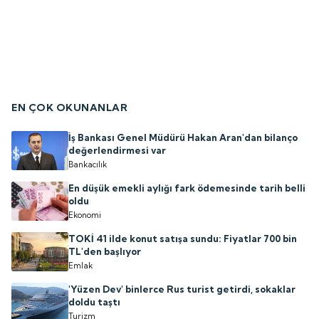
EN ÇOK OKUNANLAR
İş Bankası Genel Müdürü Hakan Aran'dan bilanço
değerlendirmesi var
Bankacılık
En düşük emekli aylığı fark ödemesinde tarih belli
oldu
Ekonomi
TOKİ 41 ilde konut satışa sundu: Fiyatlar 700 bin
TL'den başlıyor
Emlak
'Yüzen Dev' binlerce Rus turist getirdi, sokaklar
doldu taştı
Turizm