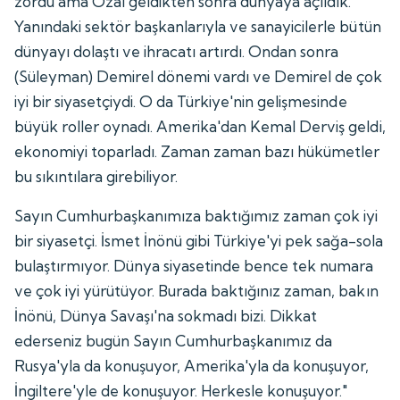
zordu ama Özal geldikten sonra dünyaya açıldık.
Yanındaki sektör başkanlarıyla ve sanayicilerle bütün
dünyayı dolaştı ve ihracatı artırdı. Ondan sonra
(Süleyman) Demirel dönemi vardı ve Demirel de çok
iyi bir siyasetçiydi. O da Türkiye'nin gelişmesinde
büyük roller oynadı. Amerika'dan Kemal Derviş geldi,
ekonomiyi toparladı. Zaman zaman bazı hükümetler
bu sıkıntılara girebiliyor.
Sayın Cumhurbaşkanımıza baktığımız zaman çok iyi
bir siyasetçi. İsmet İnönü gibi Türkiye'yi pek sağa-sola
bulaştırmıyor. Dünya siyasetinde bence tek numara
ve çok iyi yürütüyor. Burada baktığınız zaman, bakın
İnönü, Dünya Savaşı'na sokmadı bizi. Dikkat
ederseniz bugün Sayın Cumhurbaşkanımız da
Rusya'yla da konuşuyor, Amerika'yla da konuşuyor,
İngiltere'yle de konuşuyor. Herkesle konuşuyor."