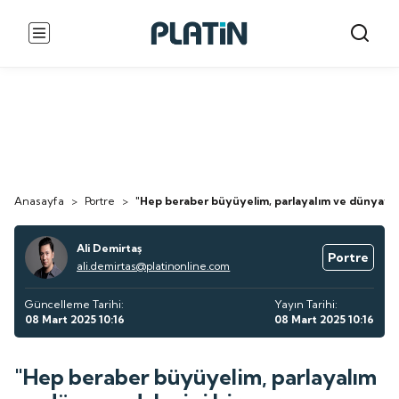
Anasayfa
>
Portre
>
"Hep beraber büyüyelim, parlayalım ve dünyayı da
Ali Demirtaş
Portre
ali.demirtas@platinonline.com
Güncelleme Tarihi:
Yayın Tarihi:
08 Mart 2025 10:16
08 Mart 2025 10:16
"Hep beraber büyüyelim, parlayalım