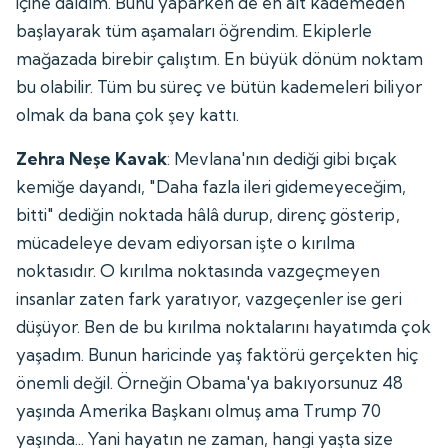
içine daldım. Bunu yaparken de en alt kademeden
başlayarak tüm aşamaları öğrendim. Ekiplerle
mağazada birebir çalıştım. En büyük dönüm noktam
bu olabilir. Tüm bu süreç ve bütün kademeleri biliyor
olmak da bana çok şey kattı.
Zehra Neşe Kavak
: Mevlana'nın dediği gibi bıçak
kemiğe dayandı, "Daha fazla ileri gidemeyeceğim,
bitti" dediğin noktada hâlâ durup, direnç gösterip,
mücadeleye devam ediyorsan işte o kırılma
noktasıdır. O kırılma noktasında vazgeçmeyen
insanlar zaten fark yaratıyor, vazgeçenler ise geri
düşüyor. Ben de bu kırılma noktalarını hayatımda çok
yaşadım. Bunun haricinde yaş faktörü gerçekten hiç
önemli değil. Örneğin Obama'ya bakıyorsunuz 48
yaşında Amerika Başkanı olmuş ama Trump 70
yaşında... Yani hayatın ne zaman, hangi yaşta size