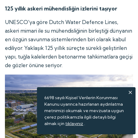
125 yıllık askeri mühendisliğin izlerini taşıyor
UNESCO'ya göre Dutch Water Defence Lines,
askeri mimari ile su mühendisliğinin birleştiği dünyanın
en özgün savunma sistemlerinden biri olarak kabul
ediliyor. Yaklaşık 125 yıllık süreçte sürekli geliştirilen
yapı, tuğla kalelerden betonarme tahkimatlara geçişi
de gözler önüne seriyor.
6698 sayılı Kişisel Verilerin Korunması
Kanunu uyarınca hazırlanan aydınlatma
metnimizi okumak ve mevzuata uygun
çerez politikamızla ilgili detaylı bilgi
almak için
tıklayınız
.