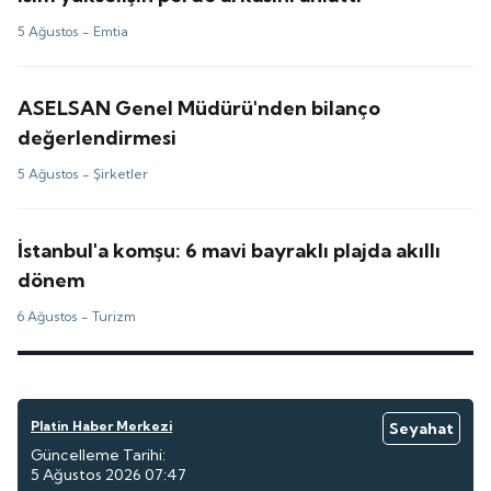
5 Ağustos -
Emtia
ASELSAN Genel Müdürü'nden bilanço
değerlendirmesi
5 Ağustos -
Şirketler
İstanbul'a komşu: 6 mavi bayraklı plajda akıllı
dönem
6 Ağustos -
Turizm
Platin Haber Merkezi
Seyahat
Güncelleme Tarihi:
5 Ağustos 2026 07:47