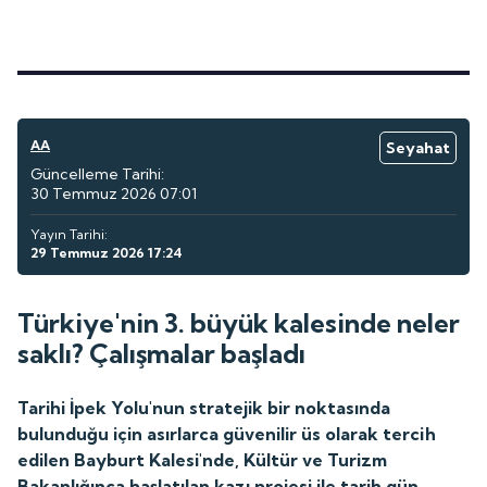
AA
Seyahat
Güncelleme Tarihi:
30 Temmuz 2026 07:01
Yayın Tarihi:
29 Temmuz 2026 17:24
Türkiye'nin 3. büyük kalesinde neler
saklı? Çalışmalar başladı
Tarihi İpek Yolu'nun stratejik bir noktasında
bulunduğu için asırlarca güvenilir üs olarak tercih
edilen Bayburt Kalesi'nde, Kültür ve Turizm
Bakanlığınca başlatılan kazı projesi ile tarih gün