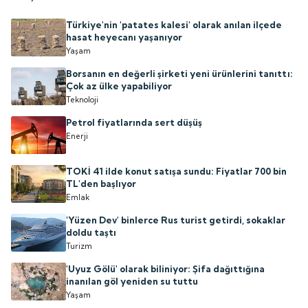
Türkiye'nin 'patates kalesi' olarak anılan ilçede
hasat heyecanı yaşanıyor
Yaşam
Borsanın en değerli şirketi yeni ürünlerini tanıttı:
Çok az ülke yapabiliyor
Teknoloji
Petrol fiyatlarında sert düşüş
Enerji
TOKİ 41 ilde konut satışa sundu: Fiyatlar 700 bin
TL'den başlıyor
Emlak
'Yüzen Dev' binlerce Rus turist getirdi, sokaklar
doldu taştı
Turizm
'Uyuz Gölü' olarak biliniyor: Şifa dağıttığına
inanılan göl yeniden su tuttu
Yaşam