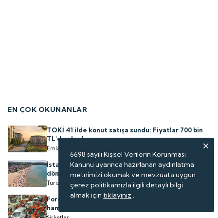
EN ÇOK OKUNANLAR
TOKİ 41 ilde konut satışa sundu: Fiyatlar 700 bin
TL'den başlıyor
Emlak
6698 sayılı Kişisel Verilerin Korunması
Kanunu uyarınca hazırlanan aydınlatma
İstanbul'a komşu: 6 mavi bayraklı plajda akıllı
dönem
metnimizi okumak ve mevzuata uygun
Turizm
çerez politikamızla ilgili detaylı bilgi
almak için
tıklayınız
.
Ford Otosan'dan 364 milyon Euro'luk yatırım
hamlesi
Şirketler