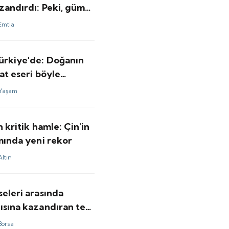
zandırdı: Peki, gümüş
ı için bundan sonrası
Emtia
minler ne?
Türkiye'de: Doğanın
nat eseri böyle
lendi
Yaşam
n kritik hamle: Çin'in
ımında yeni rekor
Altın
seleri arasında
ısına kazandıran tek
ldu
Borsa