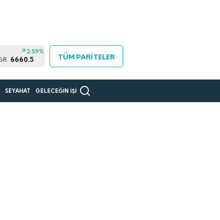
2.59%
TÜM PARİTELER
6660.5
 GR
R
SEYAHAT
GELECEĞİN İŞİ