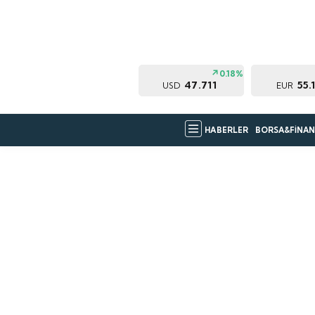
0.18%
47.711
55.
USD
EUR
HABERLER
BORSA&FİNAN