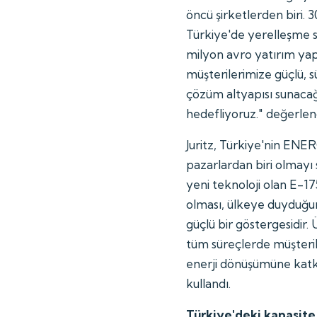
öncü şirketlerden biri. 3
Türkiye'de yerelleşme st
milyon avro yatırım yap
müşterilerimize güçlü, s
çözüm altyapısı sunacağı
hedefliyoruz." değerle
Juritz, Türkiye'nin ENE
pazarlardan biri olmayı
yeni teknoloji olan E-17
olması, ülkeye duyduğu
güçlü bir göstergesidir
tüm süreçlerde müşteril
enerji dönüşümüne katk
kullandı.
Türkiye'deki kapasite