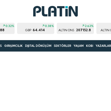
0.32%
0.38%
2.62%
188
64.414
207152.8
GBP
ALTIN ONS
ALTIN
S
GİRİŞİMCİLİK
DİJİTAL DÖNÜŞÜM
SEKTÖRLER
YAŞAM
KOBİ
YAZARLA