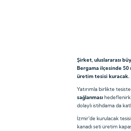
Şirket, uluslararası b
Bergama ilçesinde 50 m
üretim tesisi kuracak.
Yatırımla birlikte tesist
sağlanması
hedeflenirke
dolaylı istihdama da kat
İzmir'de kurulacak tesis
kanadı seti üretim kapas