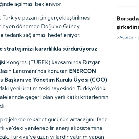
ğinde açılması bekleniyor.
k Türkiye pazarı için gerçekleştirilmesi
Borsada
ilerleyen dönemde Doğu ve Güney
şirketi
milyon d
e tedarik sağlaması hedefleniyor.
6 Ağustos -
 stratejimizi kararlılıkla sürdürüyoruz"
rjisi Kongresi (TÜREK) kapsamında Rüzgar
ı Basın Lansmanı'nda konuşan
ENERCON
 Başkanı ve Yönetim Kurulu Üyesi (COO)
ki yeni üretim tesisi sayesinde Türkiye'deki
halelerinde geçerli olan yerli katkı kriterlerinin
di.
 projelerde rekabet gücünün artacağını ifade
ürkiye'deki yenilenebilir enerji ekosistemine
cak. Türkiye'ye uzun yıllardır yatırım yapan