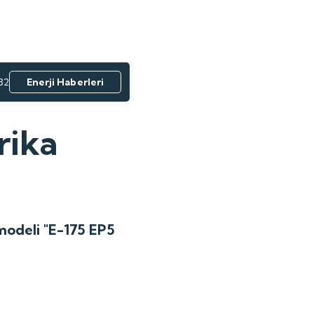
32
Enerji Haberleri
rika
 modeli "E-175 EP5