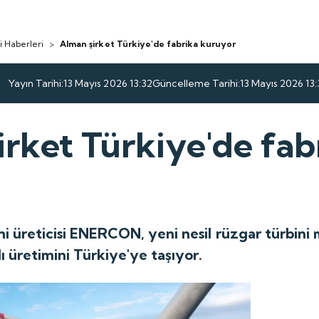
i Haberleri
>
Alman şirket Türkiye'de fabrika kuruyor
Yayın Tarihi:
13 Mayıs 2026 13:32
Güncelleme Tarihi:
13 Mayıs 2026 13:
rket Türkiye'de fab
i üreticisi ENERCON, yeni nesil rüzgar türbini
ı üretimini Türkiye'ye taşıyor.