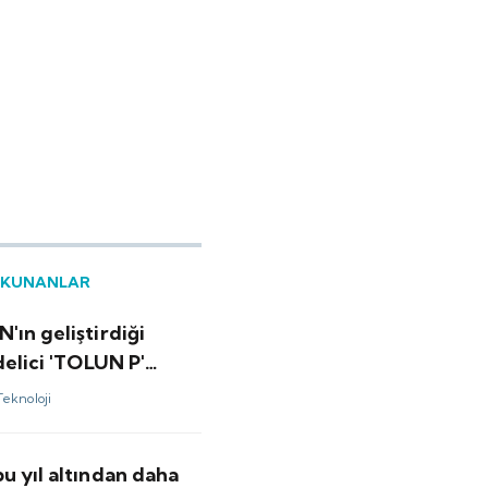
OKUNANLAR
ın geliştirdiği
delici 'TOLUN P'
hazır
Teknoloji
u yıl altından daha