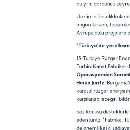
bu yılın dördüncü çeyre
Üretimin öncelikli olara
öngörülürken, tesisin 
Avrupa'daki projelere d
"Türkiye'de yerelleşme
15. Türkiye Rüzgar Ene
Türbini Kanat Fabrikas
Operasyondan Sorumlu
Heiko Juritz,
Bergama'da
karasal rüzgar enerjisi i
karşılanabileceğini bildir
Söz konusu desteklerle
eden Juritz, "Fabrika, T
de önemli katkı sağlaya