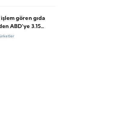
 işlem gören gıda
nden ABD'ye 3.15
olarlık satış
Şirketler