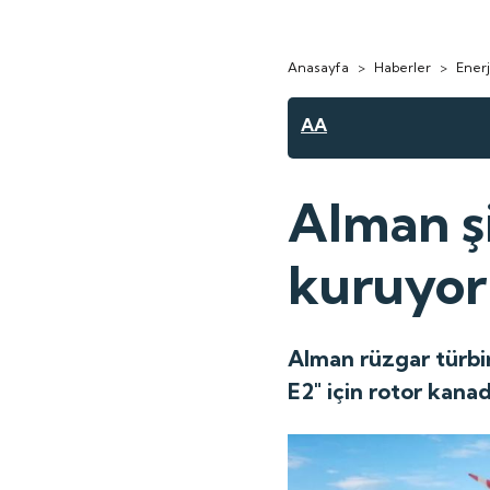
Anasayfa
>
Haberler
>
Enerj
AA
Alman şi
kuruyor
Alman rüzgar türbin
E2" için rotor kanad