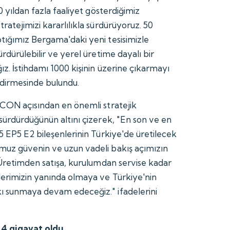
0 yıldan fazla faaliyet gösterdiğimiz
ratejimizi kararlılıkla sürdürüyoruz. 50
tığımız Bergama'daki yeni tesisimizle
ürdürülebilir ve yerel üretime dayalı bir
z. İstihdamı 1000 kişinin üzerine çıkarmayı
ndirmesinde bulundu.
RCON açısından en önemli stratejik
 sürdürdüğünün altını çizerek, "En son ve en
5 EP5 E2 bileşenlerinin Türkiye'de üretilecek
muz güvenin ve uzun vadeli bakış açımızın
. Üretimden satışa, kurulumdan servise kadar
erimizin yanında olmaya ve Türkiye'nin
ı sunmaya devam edeceğiz." ifadelerini
 4 gigavat oldu