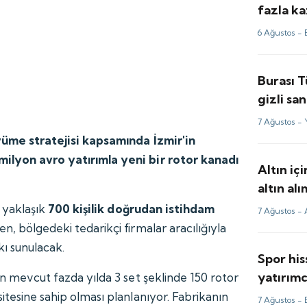
fazla ka
fiyatlar
6 Ağustos -
için tah
Burası 
gizli sa
görüntü
7 Ağustos -
üyüme stratejisi kapsamında İzmir'in
ilyon avro yatırımla yeni bir rotor kanadı
Altın içi
altın al
e yaklaşık
700 kişilik doğrudan istihdam
7 Ağustos -
n, bölgedeki tedarikçi firmalar aracılığıyla
kı sunulacak.
Spor his
yatırımc
in mevcut fazda yılda 3 set şeklinde 150 rotor
kulüp o
itesine sahip olması planlanıyor. Fabrikanın
7 Ağustos -