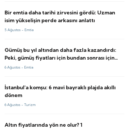
Bir emtia daha tarihi zirvesini gördü: Uzman
isim yükselişin perde arkasını anlattı
5 Ağustos -
Emtia
Gümüş bu yıl altından daha fazla kazandırdı:
Peki, gümüş fiyatları için bundan sonrası için
tahminler ne?
6 Ağustos -
Emtia
İstanbul'a komşu: 6 mavi bayraklı plajda akıllı
dönem
6 Ağustos -
Turizm
Altın fiyatlarında yön ne olur? 1