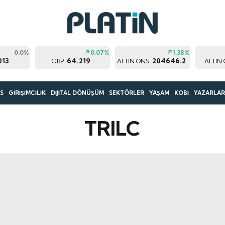
0.0%
0.07%
1.38%
013
64.219
204646.2
GBP
ALTIN ONS
ALTIN
S
GİRİŞİMCİLİK
DİJİTAL DÖNÜŞÜM
SEKTÖRLER
YAŞAM
KOBİ
YAZARLA
TRILC