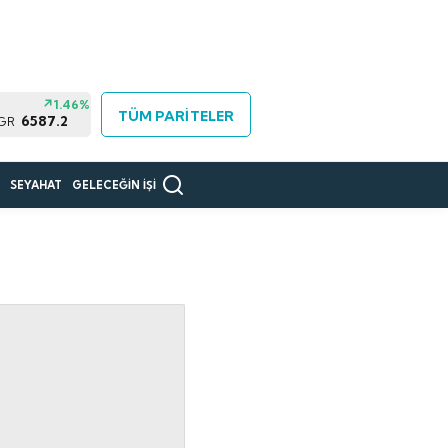
1.46%
TÜM PARİTELER
6587.2
 GR
R
SEYAHAT
GELECEĞİN İŞİ