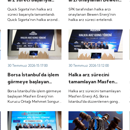
tamamlandı. Quick
Enerji'nin halka arz
Quick Sigorta'nın halka arz
SPK tarafından halka arzı
Sigorta'nın halka
süreci ertelendi.
süreci başarıyla tamamlandı.
onaylanan Bewen Enerji'nin
Quick Sigorta'nın halka arzında
halka arz süreci ertelendi.
arzında bireysel
bireysel yatırımcılara ayrılan
yatırımcılara ayrılan
tutarın yaklaşık 1,31 katı ve yurt
tutarın yaklaşık 1,31
içi kurumsal yatırımcılara
ayrılan tutarın ise 1,07 katı talep
katı ve yurt içi
geldi. Quick Sigorta, 6 Ağustos
kurumsal yatırımcılara
2026 tarihinde “QUICK” işlem
ayrılan tutarın ise 1,07
koduyla Borsa İstanbul'da işlem
görmeye başlayacak.
katı talep geldi. Quick
30 Temmuz 2026 15:17:00
30 Temmuz 2026 13:12:00
Sigorta, 6 Ağustos
Borsa İstanbul'da işlem
Halka arz sürecini
2026 tarihinde “QUICK”
görmeye başlayan
tamamlayan Masfen
işlem koduyla Borsa
Masfen Enerji'nin
Enerji AŞ, Borsa
İstanbul'da işlem
Borsa İstanbul'da işlem görmeye
Halka arz sürecini tamamlayan
Kurucu Ortağı Mehmet
İstanbul'da düzenlenen
başlayan Masfen Enerji'nin
Masfen Enerji AŞ, Borsa
görmeye başlayacak.
Kurucu Ortağı Mehmet Songur,
İstanbul'da düzenlenen gong
Songur, şirketin yatırım
gong töreniyle
şirketin yatırım planlarını anlattı.
töreniyle "MASFN" koduyla
planlarını anlattı.
"MASFN" koduyla işlem
işlem görmeye başladı.
görmeye başladı.