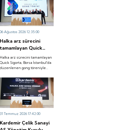
06 Ağustos 2026 12:35:00
Halka arz sürecini
tamamlayan Quick
Sigorta, Borsa
Halka arz sürecini tamamlayan
İstanbul'da düzenlenen
Quick Sigorta, Borsa İstanbul'da
düzenlenen gong töreniyle
gong töreniyle 'QUICK'
'QUICK' koduyla işlem görmeye
koduyla işlem görmeye
başladı.
başladı.
31 Temmuz 2026 17:42:00
Kardemir Çelik Sanayi
AŞ Yönetim Kurulu