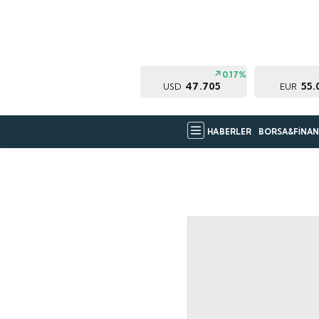
0.17%
47.705
55.
USD
EUR
HABERLER
BORSA&FİNAN