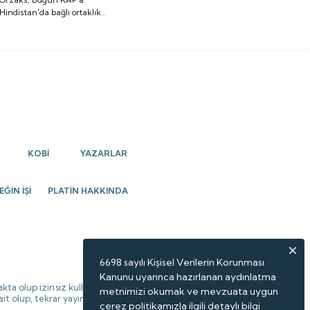
Hindistan'da bağlı ortaklık
ortaklık kurulmasına
kurulmasına ilişkin açıklama
ilişkin açıklama yaptı.
yaptı.
KOBİ
YAZARLAR
ĞİN İŞİ
PLATİN HAKKINDA
6698 sayılı Kişisel Verilerin Korunması
Kanunu uyarınca hazırlanan aydınlatma
kta olup izinsiz kullanılamaz,
metnimizi okumak ve mevzuata uygun
 ait olup, tekrar yayınlanamaz.
çerez politikamızla ilgili detaylı bilgi