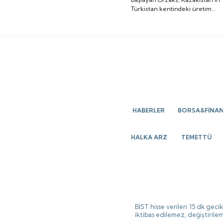
Türkistan kentindeki üretim
üretim tesisi
tesisi yatırımının temelini
yatırımının temelini
attığını bildirdi.
attığını bildirdi.
HABERLER
BORSA&FİNA
HALKA ARZ
TEMETTÜ
BİST hisse verileri 15 dk gec
iktibas edilemez, değiştirilem