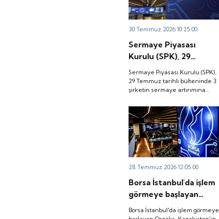
30 Temmuz 2026 10:25:00
Sermaye Piyasası
Kurulu (SPK), 29
Temmuz tarihli
Sermaye Piyasası Kurulu (SPK),
bülteninde 3 şirketin
29 Temmuz tarihli bülteninde 3
şirketin sermaye artırımına
sermaye artırımına
onay verdi.
onay verdi.
28 Temmuz 2026 12:05:00
Borsa İstanbul'da işlem
görmeye başlayan
Orzaks, Kazakistan'ın
Borsa İstanbul'da işlem görmey
Türkistan kentindeki
başlayan Orzaks, Kazakistan'ın