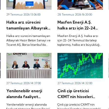
29 Temmuz 2026 13:06:00
28 Temmuz 2026 16:20:00
Halka arz sürecini
Masfen Enerji A.Ş.
tamamlayan Albayrak
halka arzı için 22-24
Hazır Beton Sanayi ve
Temmuz'da talep
Halka arz sürecini tamamlayan
Masfen Enerji A.Ş. halka arzı
Ticaret AŞ, Borsa
toplanmış, halka arz
Albayrak Hazır Beton Sanayi ve
için 22-24 Temmuz'da talep
Ticaret AŞ, Borsa İstanbul'da
toplanmış, halka arz büyüklüğü
İstanbul'da düzenlenen
büyüklüğü
düzenlenen gong töreniyle
3.882.800.000 TL olarak
gong töreniyle
3.882.800.000 TL
"ALBTN" koduyla işlem görmeye
gerçekleşmişti. Peki, şirket
"ALBTN" koduyla işlem
olarak gerçekleşmişti.
başladı.
payları ne zaman borsada işlem
görecek?
görmeye başladı.
Peki, şirket payları ne
zaman borsada işlem
görecek?
27 Temmuz 2026 14:37:00
27 Temmuz 2026 14:32:00
Yenilenebilir enerji
Çinli çip üreticisi
alanında faaliyet
CXMT'nin hisseleri
gösteren Bewen Enerji,
Şanghay borsasındaki
e
Yenilenebilir enerji alanında
Çinli çip üreticisi CXMT'nin
SPK'dan halka arz
ilk işlem gününde
faaliyet gösteren Bewen Enerji,
hisseleri Şanghay borsasındaki