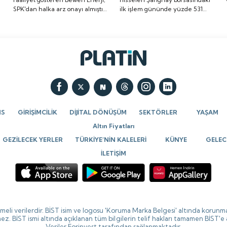
SPK'dan halka arz onayı almıştı.
ilk işlem gününde yüzde 531
onayı almıştı. Halka arz
yüzde 531 oranında
Halka arz tarihi de belli oldu. İşte
oranında artış göstererek ilk
tarihi de belli oldu. İşte
artış göstererek ilk
detaylar...
imza attı.
detaylar...
imza attı.
NS
GİRİŞİMCİLİK
DİJİTAL DÖNÜŞÜM
SEKTÖRLER
YAŞAM
Altın Fiyatları
GEZİLECEK YERLER
TÜRKİYE’NİN KALELERİ
KÜNYE
GELECE
İLETİŞİM
ikmeli verilerdir. BİST isim ve logosu 'Koruma Marka Belgesi' altında korunma
ez. BİST ismi altında açıklanan tüm bilgilerin telif hakları tamamen BİST'e
Veriler Forinvest tarafından sağlanmaktadır.