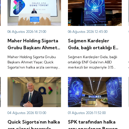
06 Ağustos 2026 14:21:00
06 Ağustos 2026 12:45:00
Maher Holding Sigorta
Seğmen Kardeşler
Grubu Başkanı Ahmet
Gıda, bağlı ortaklığı ENF
Yaşar, Quick Sigorta'nın
Gıda'nın ABD merkezli
Maher Holding Sigorta Grubu
Seğmen Kardeşler Gıda, bağlı
halka arzla sermaye
bir müşteriyle 3.15
Başkanı Ahmet Yaşar, Quick
ortaklığı ENF Gıda'nın ABD
Sigorta'nın halka arzla sermaye
merkezli bir müşteriyle 3.15
yapısını güçlendirmenin
milyon dolarlık ürün
yapısını güçlendirmenin yanı
milyon dolarlık ürün satış
yanı sıra sürdürülebilir
satış sözleşmesi
sıra sürdürülebilir büyüme,
sözleşmesi imzaladığını
büyüme, şeffaflık,
imzaladığını duyurdu.
şeffaflık, hesap verebilirlik ve
duyurdu.
kurumsal yönetişim alanlarında
hesap verebilirlik ve
yeni bir döneme girdiğini
kurumsal yönetişim
belirtti.
alanlarında yeni bir
döneme girdiğini
04 Ağustos 2026 10:13:00
01 Ağustos 2026 11:52:00
belirtti.
Quick Sigorta'nın halka
SPK tarafından halka
arz süreci başarıyla
arzı onaylanan Bewen