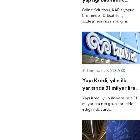
Türksat ile iş
Odine Solutions, KAP'a yaptığı
sözleşmesi
bildirimde Türksat ile iş
sözleşmesi imzalandığını
imzalandığını duyurdu.
duyurdu.
31 Temmuz 2026 10:09:00
Yapı Kredi, yılın ilk
yarısında 31 milyar lira
net grup karı elde
Yapı Kredi, yılın ilk yarısında 31
ettiğini duyurdu.
milyar lira net grup karı elde
ettiğini duyurdu.