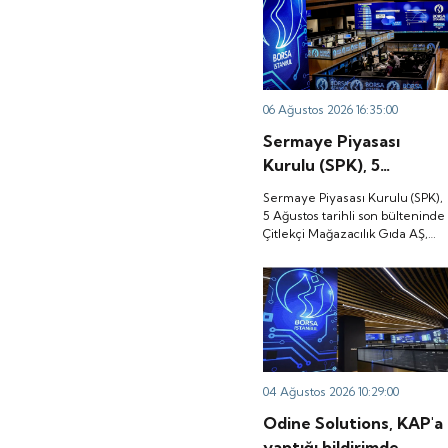
06 Ağustos 2026 16:35:00
Sermaye Piyasası
Kurulu (SPK), 5
Ağustos tarihli son
Sermaye Piyasası Kurulu (SPK),
bülteninde Çitlekçi
5 Ağustos tarihli son bülteninde
Çitlekçi Mağazacılık Gıda AŞ,
Mağazacılık Gıda AŞ,
Teknika Plast Teknik Kalıp
Teknika Plast Teknik
Plastik Sanayi ve Ticaret AŞ,
Kalıp Plastik Sanayi ve
Türker Vangölü Enerji Yatırım
AŞ, Kapeks Kimya Sanayi
Ticaret AŞ, Türker
AŞ'nin halka arzlarına onay
Vangölü Enerji Yatırım
verdiği duyurdu.
AŞ, Kapeks Kimya
Sanayi AŞ'nin halka
04 Ağustos 2026 10:29:00
arzlarına onay verdiği
Odine Solutions, KAP'a
duyurdu.
yaptığı bildirimde