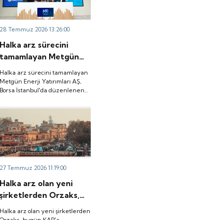
liderliğinde
toplanacak, 6 Ağustos tarihinde
gerçekleşecek ve 29-
ise “Gong Töreni” ile Quick
Sigorta işlem görmeye
30-31 Temmuz 2026
28 Temmuz 2026 13:26:00
başlayacak.
tarihlerinde talep
Halka arz sürecini
toplanacak, 6 Ağustos
tamamlayan Metgün
tarihinde ise “Gong
Enerji Yatırımları AŞ,
Töreni” ile Quick
Halka arz sürecini tamamlayan
Borsa İstanbul'da
Metgün Enerji Yatırımları AŞ,
Sigorta işlem görmeye
Borsa İstanbul'da düzenlenen
düzenlenen gong
başlayacak.
gong töreniyle "METEN" koduyla
töreniyle "METEN"
işlem görmeye başladı.
koduyla işlem görmeye
başladı.
27 Temmuz 2026 11:19:00
Halka arz olan yeni
şirketlerden Orzaks,
bugün KAP'a
Halka arz olan yeni şirketlerden
Hindistan'da bağlı
Orzaks, bugün KAP'a