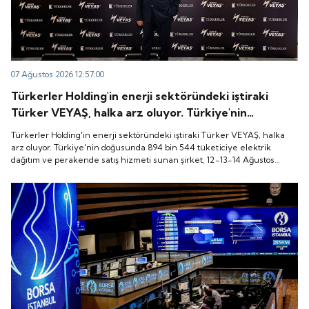
07 Ağustos 2026 12:57:00
Türkerler Holding'in enerji sektöründeki iştiraki
Türker VEYAŞ, halka arz oluyor. Türkiye'nin
doğusunda 894 bin 544 tüketiciye elektrik dağıtım
Türkerler Holding'in enerji sektöründeki iştiraki Türker VEYAŞ, halka
ve perakende satış hizmeti sunan şirket, 12-13-14
arz oluyor. Türkiye'nin doğusunda 894 bin 544 tüketiciye elektrik
dağıtım ve perakende satış hizmeti sunan şirket, 12-13-14 Ağustos
Ağustos tarihleri arasında pay başına 136 TL fiyatla
tarihleri arasında pay başına 136 TL fiyatla talep toplayacak.
talep toplayacak.