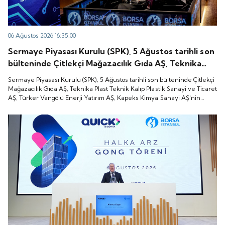
06 Ağustos 2026 16:35:00
Sermaye Piyasası Kurulu (SPK), 5 Ağustos tarihli son
bülteninde Çitlekçi Mağazacılık Gıda AŞ, Teknika
Plast Teknik Kalıp Plastik Sanayi ve Ticaret AŞ,
Sermaye Piyasası Kurulu (SPK), 5 Ağustos tarihli son bülteninde Çitlekçi
Türker Vangölü Enerji Yatırım AŞ, Kapeks Kimya
Mağazacılık Gıda AŞ, Teknika Plast Teknik Kalıp Plastik Sanayi ve Ticaret
AŞ, Türker Vangölü Enerji Yatırım AŞ, Kapeks Kimya Sanayi AŞ'nin
Sanayi AŞ'nin halka arzlarına onay verdiği duyurdu.
halka arzlarına onay verdiği duyurdu.