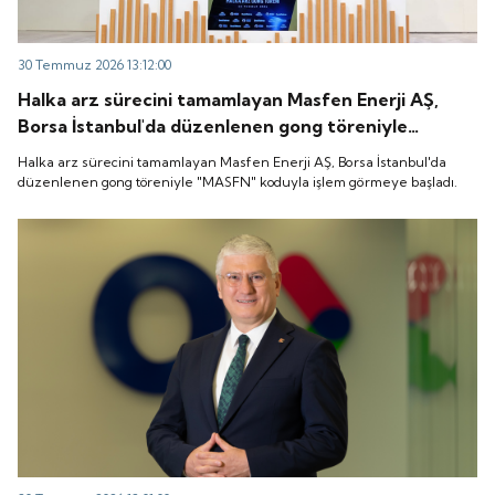
30 Temmuz 2026 13:12:00
Halka arz sürecini tamamlayan Masfen Enerji AŞ,
Borsa İstanbul'da düzenlenen gong töreniyle
"MASFN" koduyla işlem görmeye başladı.
Halka arz sürecini tamamlayan Masfen Enerji AŞ, Borsa İstanbul'da
düzenlenen gong töreniyle "MASFN" koduyla işlem görmeye başladı.