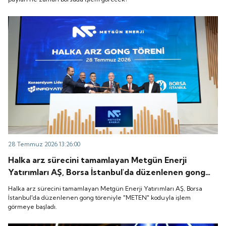
28 Temmuz 2026 13:26:00
Halka arz sürecini tamamlayan Metgün Enerji
Yatırımları AŞ, Borsa İstanbul'da düzenlenen gong
töreniyle "METEN" koduyla işlem görmeye başladı.
Halka arz sürecini tamamlayan Metgün Enerji Yatırımları AŞ, Borsa
İstanbul'da düzenlenen gong töreniyle "METEN" koduyla işlem
görmeye başladı.