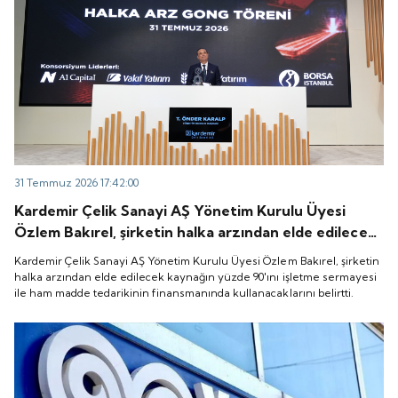
31 Temmuz 2026 17:42:00
Kardemir Çelik Sanayi AŞ Yönetim Kurulu Üyesi
Özlem Bakırel, şirketin halka arzından elde edilecek
kaynağın yüzde 90'ını işletme sermayesi ile ham
Kardemir Çelik Sanayi AŞ Yönetim Kurulu Üyesi Özlem Bakırel, şirketin
madde tedarikinin finansmanında kullanacaklarını
halka arzından elde edilecek kaynağın yüzde 90'ını işletme sermayesi
ile ham madde tedarikinin finansmanında kullanacaklarını belirtti.
belirtti.