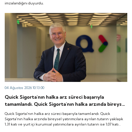
imzalandığını duyurdu.
04 Ağustos 2026 10:13:00
Quick Sigorta'nın halka arz süreci başarıyla
tamamlandı. Quick Sigorta'nın halka arzında bireysel
yatırımcılara ayrılan tutarın yaklaşık 1,31 katı ve yurt
Quick Sigorta'nın halka arz süreci başarıyla tamamlandı. Quick
içi kurumsal yatırımcılara ayrılan tutarın ise 1,07 katı
Sigorta'nın halka arzında bireysel yatırımcılara ayrılan tutarın yaklaşık
1,31 katı ve yurt içi kurumsal yatırımcılara ayrılan tutarın ise 1,07 katı
talep geldi. Quick Sigorta, 6 Ağustos 2026 tarihinde
talep geldi. Quick Sigorta, 6 Ağustos 2026 tarihinde “QUICK” işlem