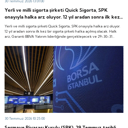
30 Temmuz 2026 13:01:00
Yerli ve milli sigorta şirketi Quick Sigorta, SPK
onayıyla halka arz oluyor. 12 yıl aradan sonra ilk kez
bir sigorta şirketi halka açılmış olacak. Halk arz,
Yerli ve milli sigorta şirketi Quick Sigorta, SPK onayıyla halka arz oluyor.
Garanti BBVA Yatırım liderliğinde gerçekleşecek ve
12 yıl aradan sonra ilk kez bir sigorta şirketi halka açılmış olacak. Halk
arz, Garanti BBVA Yatırım liderliğinde gerçekleşecek ve 29-30-31
29-30-31 Temmuz 2026 tarihlerinde talep
Temmuz 2026 tarihlerinde talep toplanacak, 6 Ağustos tarihinde ise
toplanacak, 6 Ağustos tarihinde ise “Gong Töreni”
“Gong Töreni” ile Quick Sigorta işlem görmeye başlayacak.
ile Quick Sigorta işlem görmeye başlayacak.
30 Temmuz 2026 10:25:00
Sermaye Piyasası Kurulu (SPK), 29 Temmuz tarihli