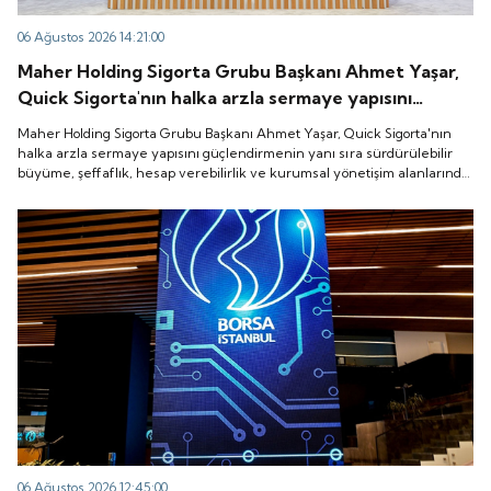
06 Ağustos 2026 14:21:00
Maher Holding Sigorta Grubu Başkanı Ahmet Yaşar,
Quick Sigorta'nın halka arzla sermaye yapısını
güçlendirmenin yanı sıra sürdürülebilir büyüme,
Maher Holding Sigorta Grubu Başkanı Ahmet Yaşar, Quick Sigorta'nın
şeffaflık, hesap verebilirlik ve kurumsal yönetişim
halka arzla sermaye yapısını güçlendirmenin yanı sıra sürdürülebilir
büyüme, şeffaflık, hesap verebilirlik ve kurumsal yönetişim alanlarında
alanlarında yeni bir döneme girdiğini belirtti.
yeni bir döneme girdiğini belirtti.
06 Ağustos 2026 12:45:00