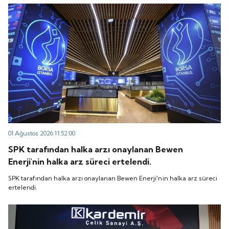
“QUICK” işlem koduyla Borsa İstanbul'da işlem
koduyla Borsa İstanbul'da işlem görmeye başlayacak.
görmeye başlayacak.
01 Ağustos 2026 11:52:00
SPK tarafından halka arzı onaylanan Bewen
Enerji'nin halka arz süreci ertelendi.
SPK tarafından halka arzı onaylanan Bewen Enerji'nin halka arz süreci
ertelendi.