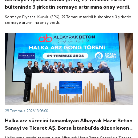
bülteninde 3 şirketin sermaye artırımına onay verdi.
Sermaye Piyasası Kurulu (SPK), 29 Temmuz tarihli bülteninde 3 şirketin
sermaye artırımına onay verdi.
29 Temmuz 2026 13:06:00
Halka arz sürecini tamamlayan Albayrak Hazır Beton
Sanayi ve Ticaret AŞ, Borsa İstanbul'da düzenlenen
gong töreniyle "ALBTN" koduyla işlem görmeye
Halka arz sürecini tamamlayan Albayrak Hazır Beton Sanayi ve Ticaret