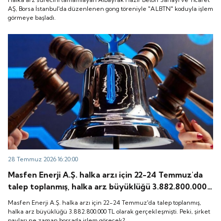
başladı.
AŞ, Borsa İstanbul'da düzenlenen gong töreniyle "ALBTN" koduyla işlem
görmeye başladı.
28 Temmuz 2026 16:20:00
Masfen Enerji A.Ş. halka arzı için 22-24 Temmuz'da
talep toplanmış, halka arz büyüklüğü 3.882.800.000
TL olarak gerçekleşmişti. Peki, şirket payları ne
Masfen Enerji A.Ş. halka arzı için 22-24 Temmuz'da talep toplanmış,
zaman borsada işlem görecek?
halka arz büyüklüğü 3.882.800.000 TL olarak gerçekleşmişti. Peki, şirket
payları ne zaman borsada işlem görecek?