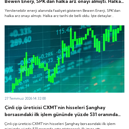
Bewen Enerji, SPK'dan halka arz onayı almıştı. Halka
arz tarihi de belli oldu. İşte detaylar...
Yenilenebilir enerji alanında faaliyet gösteren Bewen Enerji, SPK'dan
halka arz onayı almıştı. Halka arz tarihi de belli oldu. İşte detaylar...
27 Temmuz 2026 14:32:00
Çinli çip üreticisi CXMT'nin hisseleri Şanghay
borsasındaki ilk işlem gününde yüzde 531 oranında
artış göstererek ilk imza attı.
Çinli çip üreticisi CXMT'nin hisseleri Şanghay borsasındaki ilk işlem
gününde yüzde 531 oranında artış göstererek ilk imza attı.