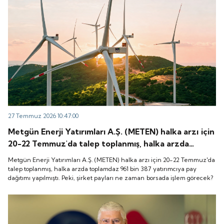
27 Temmuz 2026 10:47:00
Metgün Enerji Yatırımları A.Ş. (METEN) halka arzı için
20-22 Temmuz'da talep toplanmış, halka arzda
toplamdaz 961 bin 387 yatırımcıya pay dağıtımı
Metgün Enerji Yatırımları A.Ş. (METEN) halka arzı için 20-22 Temmuz'da
yapılmıştı. Peki, şirket payları ne zaman borsada
talep toplanmış, halka arzda toplamdaz 961 bin 387 yatırımcıya pay
dağıtımı yapılmıştı. Peki, şirket payları ne zaman borsada işlem görecek?
işlem görecek?