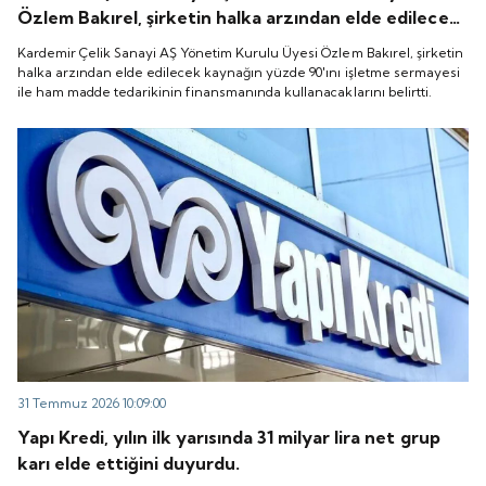
Özlem Bakırel, şirketin halka arzından elde edilecek
kaynağın yüzde 90'ını işletme sermayesi ile ham
Kardemir Çelik Sanayi AŞ Yönetim Kurulu Üyesi Özlem Bakırel, şirketin
madde tedarikinin finansmanında kullanacaklarını
halka arzından elde edilecek kaynağın yüzde 90'ını işletme sermayesi
ile ham madde tedarikinin finansmanında kullanacaklarını belirtti.
belirtti.
31 Temmuz 2026 10:09:00
Yapı Kredi, yılın ilk yarısında 31 milyar lira net grup
karı elde ettiğini duyurdu.