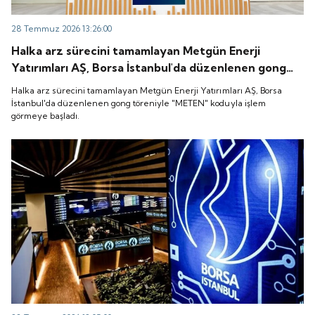
28 Temmuz 2026 13:26:00
Halka arz sürecini tamamlayan Metgün Enerji
Yatırımları AŞ, Borsa İstanbul'da düzenlenen gong
töreniyle "METEN" koduyla işlem görmeye başladı.
Halka arz sürecini tamamlayan Metgün Enerji Yatırımları AŞ, Borsa
İstanbul'da düzenlenen gong töreniyle "METEN" koduyla işlem
görmeye başladı.