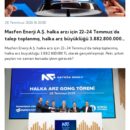
28 Temmuz 2026 16:20:00
Masfen Enerji A.Ş. halka arzı için 22-24 Temmuz'da
talep toplanmış, halka arz büyüklüğü 3.882.800.000
TL olarak gerçekleşmişti. Peki, şirket payları ne
Masfen Enerji A.Ş. halka arzı için 22-24 Temmuz'da talep toplanmış,
zaman borsada işlem görecek?
halka arz büyüklüğü 3.882.800.000 TL olarak gerçekleşmişti. Peki, şirket
payları ne zaman borsada işlem görecek?