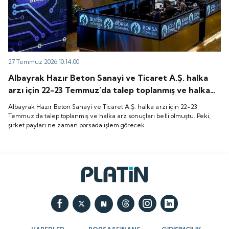
27 Temmuz 2026 10:14:00
Albayrak Hazır Beton Sanayi ve Ticaret A.Ş. halka
arzı için 22-23 Temmuz'da talep toplanmış ve halka
arz sonuçları belli olmuştu. Peki, şirket payları ne
Albayrak Hazır Beton Sanayi ve Ticaret A.Ş. halka arzı için 22-23
zaman borsada işlem görecek.
Temmuz'da talep toplanmış ve halka arz sonuçları belli olmuştu. Peki,
şirket payları ne zaman borsada işlem görecek.