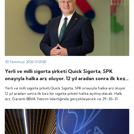
30 Temmuz 2026 13:01:00
Yerli ve milli sigorta şirketi Quick Sigorta, SPK
onayıyla halka arz oluyor. 12 yıl aradan sonra ilk kez
bir sigorta şirketi halka açılmış olacak. Halk arz,
Yerli ve milli sigorta şirketi Quick Sigorta, SPK onayıyla halka arz oluyor.
Garanti BBVA Yatırım liderliğinde gerçekleşecek ve
12 yıl aradan sonra ilk kez bir sigorta şirketi halka açılmış olacak. Halk
arz, Garanti BBVA Yatırım liderliğinde gerçekleşecek ve 29-30-31
29-30-31 Temmuz 2026 tarihlerinde talep
Temmuz 2026 tarihlerinde talep toplanacak, 6 Ağustos tarihinde ise
toplanacak, 6 Ağustos tarihinde ise “Gong Töreni”
“Gong Töreni” ile Quick Sigorta işlem görmeye başlayacak.
ile Quick Sigorta işlem görmeye başlayacak.