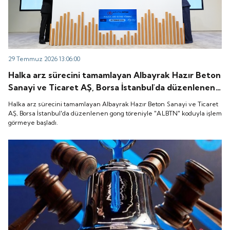
29 Temmuz 2026 13:06:00
Halka arz sürecini tamamlayan Albayrak Hazır Beton
Sanayi ve Ticaret AŞ, Borsa İstanbul'da düzenlenen
gong töreniyle "ALBTN" koduyla işlem görmeye
Halka arz sürecini tamamlayan Albayrak Hazır Beton Sanayi ve Ticaret
başladı.
AŞ, Borsa İstanbul'da düzenlenen gong töreniyle "ALBTN" koduyla işlem
görmeye başladı.