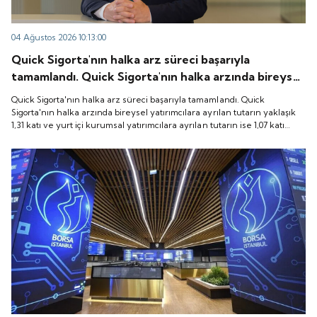
04 Ağustos 2026 10:13:00
Quick Sigorta'nın halka arz süreci başarıyla
tamamlandı. Quick Sigorta'nın halka arzında bireysel
yatırımcılara ayrılan tutarın yaklaşık 1,31 katı ve yurt
Quick Sigorta'nın halka arz süreci başarıyla tamamlandı. Quick
içi kurumsal yatırımcılara ayrılan tutarın ise 1,07 katı
Sigorta'nın halka arzında bireysel yatırımcılara ayrılan tutarın yaklaşık
1,31 katı ve yurt içi kurumsal yatırımcılara ayrılan tutarın ise 1,07 katı
talep geldi. Quick Sigorta, 6 Ağustos 2026 tarihinde
talep geldi. Quick Sigorta, 6 Ağustos 2026 tarihinde “QUICK” işlem
“QUICK” işlem koduyla Borsa İstanbul'da işlem
koduyla Borsa İstanbul'da işlem görmeye başlayacak.
görmeye başlayacak.