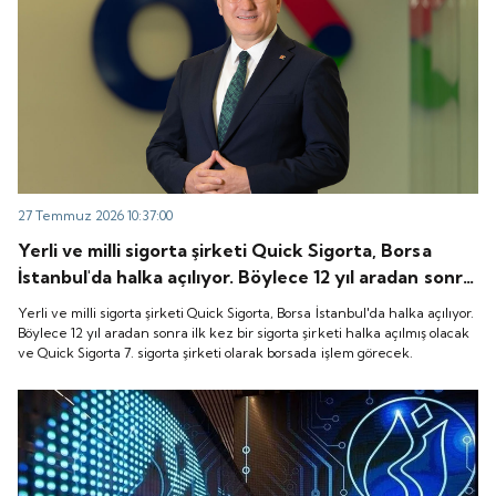
27 Temmuz 2026 10:37:00
Yerli ve milli sigorta şirketi Quick Sigorta, Borsa
İstanbul'da halka açılıyor. Böylece 12 yıl aradan sonra
ilk kez bir sigorta şirketi halka açılmış olacak ve
Yerli ve milli sigorta şirketi Quick Sigorta, Borsa İstanbul'da halka açılıyor.
Quick Sigorta 7. sigorta şirketi olarak borsada işlem
Böylece 12 yıl aradan sonra ilk kez bir sigorta şirketi halka açılmış olacak
ve Quick Sigorta 7. sigorta şirketi olarak borsada işlem görecek.
görecek.