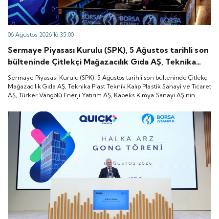
06 Ağustos 2026 16:35:00
Sermaye Piyasası Kurulu (SPK), 5 Ağustos tarihli son
bülteninde Çitlekçi Mağazacılık Gıda AŞ, Teknika
Plast Teknik Kalıp Plastik Sanayi ve Ticaret AŞ,
Sermaye Piyasası Kurulu (SPK), 5 Ağustos tarihli son bülteninde Çitlekçi
Türker Vangölü Enerji Yatırım AŞ, Kapeks Kimya
Mağazacılık Gıda AŞ, Teknika Plast Teknik Kalıp Plastik Sanayi ve Ticaret
AŞ, Türker Vangölü Enerji Yatırım AŞ, Kapeks Kimya Sanayi AŞ'nin
Sanayi AŞ'nin halka arzlarına onay verdiği duyurdu.
halka arzlarına onay verdiği duyurdu.