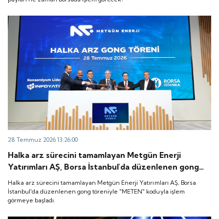
28 Temmuz 2026 13:26:00
Halka arz sürecini tamamlayan Metgün Enerji
Yatırımları AŞ, Borsa İstanbul'da düzenlenen gong
töreniyle "METEN" koduyla işlem görmeye başladı.
Halka arz sürecini tamamlayan Metgün Enerji Yatırımları AŞ, Borsa
İstanbul'da düzenlenen gong töreniyle "METEN" koduyla işlem
görmeye başladı.