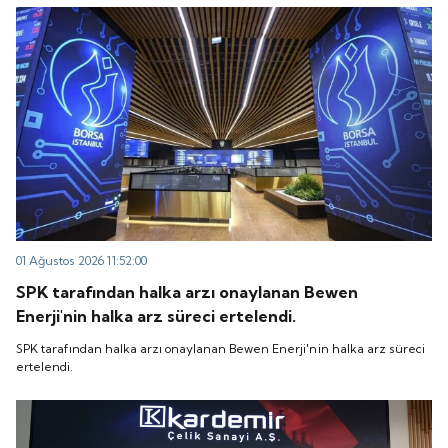
“QUICK” işlem koduyla Borsa İstanbul'da işlem
koduyla Borsa İstanbul'da işlem görmeye başlayacak.
görmeye başlayacak.
01 Ağustos 2026 11:52:00
SPK tarafından halka arzı onaylanan Bewen
Enerji'nin halka arz süreci ertelendi.
SPK tarafından halka arzı onaylanan Bewen Enerji'nin halka arz süreci
ertelendi.