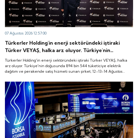
07 Ağustos 2026 12:57:00
Türkerler Holding'in enerji sektöründeki iştiraki
Türker VEYAŞ, halka arz oluyor. Türkiye'nin
doğusunda 894 bin 544 tüketiciye elektrik dağıtım
Türkerler Holding'in enerji sektöründeki iştiraki Türker VEYAŞ, halka
ve perakende satış hizmeti sunan şirket, 12-13-14
arz oluyor. Türkiye'nin doğusunda 894 bin 544 tüketiciye elektrik
dağıtım ve perakende satış hizmeti sunan şirket, 12-13-14 Ağustos
Ağustos tarihleri arasında pay başına 136 TL fiyatla
tarihleri arasında pay başına 136 TL fiyatla talep toplayacak.
talep toplayacak.