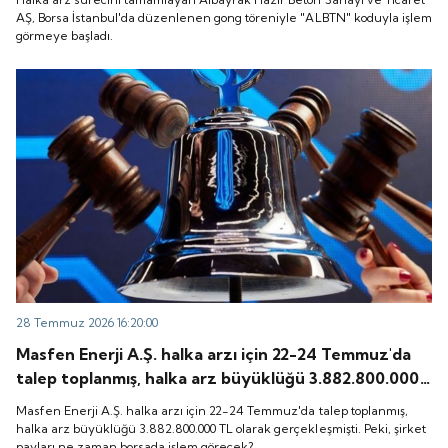
başladı.
AŞ, Borsa İstanbul'da düzenlenen gong töreniyle "ALBTN" koduyla işlem
görmeye başladı.
28 Temmuz 2026 16:20:00
Masfen Enerji A.Ş. halka arzı için 22-24 Temmuz'da
talep toplanmış, halka arz büyüklüğü 3.882.800.000
TL olarak gerçekleşmişti. Peki, şirket payları ne
Masfen Enerji A.Ş. halka arzı için 22-24 Temmuz'da talep toplanmış,
zaman borsada işlem görecek?
halka arz büyüklüğü 3.882.800.000 TL olarak gerçekleşmişti. Peki, şirket
payları ne zaman borsada işlem görecek?