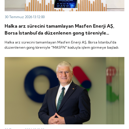
30 Temmuz 2026 13:12:00
Halka arz sürecini tamamlayan Masfen Enerji AŞ,
Borsa İstanbul'da düzenlenen gong töreniyle
"MASFN" koduyla işlem görmeye başladı.
Halka arz sürecini tamamlayan Masfen Enerji AŞ, Borsa İstanbul'da
düzenlenen gong töreniyle "MASFN" koduyla işlem görmeye başladı.