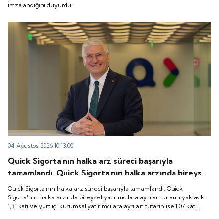
imzalandığını duyurdu.
04 Ağustos 2026 10:13:00
Quick Sigorta'nın halka arz süreci başarıyla
tamamlandı. Quick Sigorta'nın halka arzında bireysel
yatırımcılara ayrılan tutarın yaklaşık 1,31 katı ve yurt
Quick Sigorta'nın halka arz süreci başarıyla tamamlandı. Quick
içi kurumsal yatırımcılara ayrılan tutarın ise 1,07 katı
Sigorta'nın halka arzında bireysel yatırımcılara ayrılan tutarın yaklaşık
1,31 katı ve yurt içi kurumsal yatırımcılara ayrılan tutarın ise 1,07 katı
talep geldi. Quick Sigorta, 6 Ağustos 2026 tarihinde
talep geldi. Quick Sigorta, 6 Ağustos 2026 tarihinde “QUICK” işlem