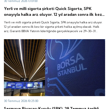
30 Temmuz 2026 13:01:00
Yerli ve milli sigorta şirketi Quick Sigorta, SPK
onayıyla halka arz oluyor. 12 yıl aradan sonra ilk kez
bir sigorta şirketi halka açılmış olacak. Halk arz,
Yerli ve milli sigorta şirketi Quick Sigorta, SPK onayıyla halka arz oluyor.
Garanti BBVA Yatırım liderliğinde gerçekleşecek ve
12 yıl aradan sonra ilk kez bir sigorta şirketi halka açılmış olacak. Halk
arz, Garanti BBVA Yatırım liderliğinde gerçekleşecek ve 29-30-31
29-30-31 Temmuz 2026 tarihlerinde talep
Temmuz 2026 tarihlerinde talep toplanacak, 6 Ağustos tarihinde ise
toplanacak, 6 Ağustos tarihinde ise “Gong Töreni”
“Gong Töreni” ile Quick Sigorta işlem görmeye başlayacak.
ile Quick Sigorta işlem görmeye başlayacak.
30 Temmuz 2026 10:25:00
Sermaye Piyasası Kurulu (SPK), 29 Temmuz tarihli