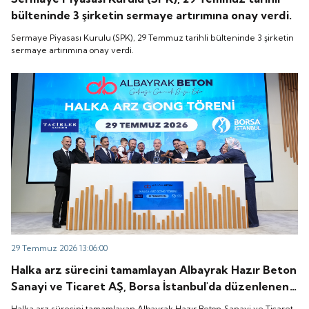
bülteninde 3 şirketin sermaye artırımına onay verdi.
Sermaye Piyasası Kurulu (SPK), 29 Temmuz tarihli bülteninde 3 şirketin
sermaye artırımına onay verdi.
29 Temmuz 2026 13:06:00
Halka arz sürecini tamamlayan Albayrak Hazır Beton
Sanayi ve Ticaret AŞ, Borsa İstanbul'da düzenlenen
gong töreniyle "ALBTN" koduyla işlem görmeye
Halka arz sürecini tamamlayan Albayrak Hazır Beton Sanayi ve Ticaret