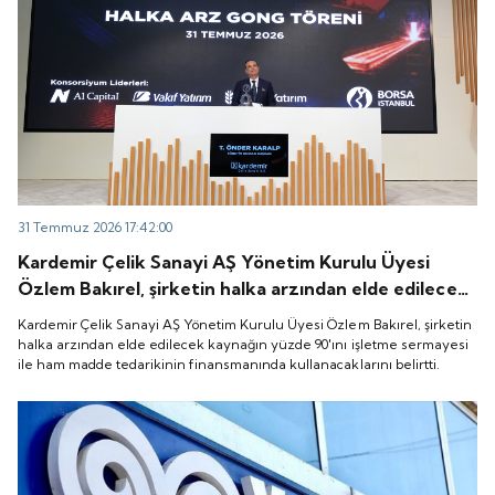
31 Temmuz 2026 17:42:00
Kardemir Çelik Sanayi AŞ Yönetim Kurulu Üyesi
Özlem Bakırel, şirketin halka arzından elde edilecek
kaynağın yüzde 90'ını işletme sermayesi ile ham
Kardemir Çelik Sanayi AŞ Yönetim Kurulu Üyesi Özlem Bakırel, şirketin
madde tedarikinin finansmanında kullanacaklarını
halka arzından elde edilecek kaynağın yüzde 90'ını işletme sermayesi
ile ham madde tedarikinin finansmanında kullanacaklarını belirtti.
belirtti.