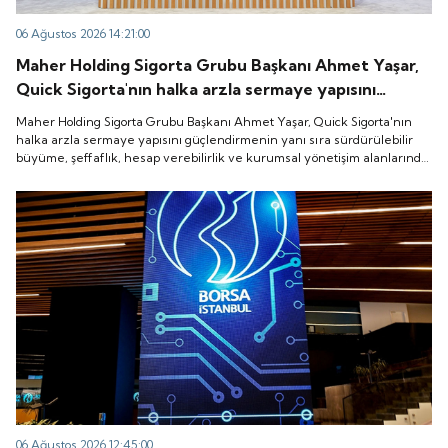
06 Ağustos 2026 14:21:00
Maher Holding Sigorta Grubu Başkanı Ahmet Yaşar,
Quick Sigorta'nın halka arzla sermaye yapısını
güçlendirmenin yanı sıra sürdürülebilir büyüme,
Maher Holding Sigorta Grubu Başkanı Ahmet Yaşar, Quick Sigorta'nın
şeffaflık, hesap verebilirlik ve kurumsal yönetişim
halka arzla sermaye yapısını güçlendirmenin yanı sıra sürdürülebilir
büyüme, şeffaflık, hesap verebilirlik ve kurumsal yönetişim alanlarında
alanlarında yeni bir döneme girdiğini belirtti.
yeni bir döneme girdiğini belirtti.
06 Ağustos 2026 12:45:00