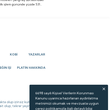
ilk işlem gününde yüzde 531
yüzde 531 oranında
oranında artış göstererek ilk
artış göstererek ilk
imza attı.
imza attı.
KOBİ
YAZARLAR
ĞİN İŞİ
PLATİN HAKKINDA
6698 sayılı Kişisel Verilerin Korunması
Kanunu uyarınca hazırlanan aydınlatma
kta olup izinsiz kullanılamaz,
metnimizi okumak ve mevzuata uygun
 ait olup, tekrar yayınlanamaz.
çerez politikamızla ilgili detaylı bilgi