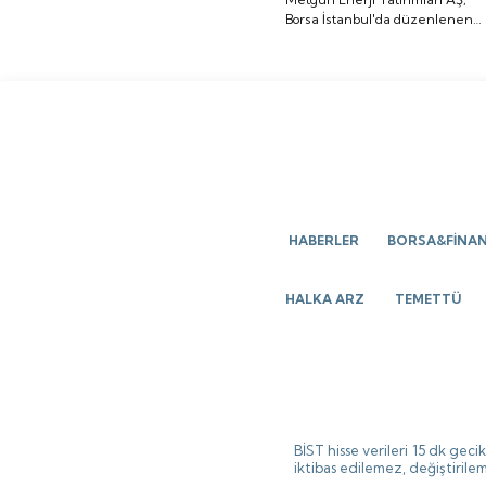
Sigorta işlem görmeye
Borsa İstanbul'da düzenlenen
düzenlenen gong
başlayacak.
gong töreniyle "METEN" koduyl
töreniyle "METEN"
işlem görmeye başladı.
koduyla işlem görmeye
başladı.
HABERLER
BORSA&FİNA
HALKA ARZ
TEMETTÜ
BİST hisse verileri 15 dk gec
iktibas edilemez, değiştirilem