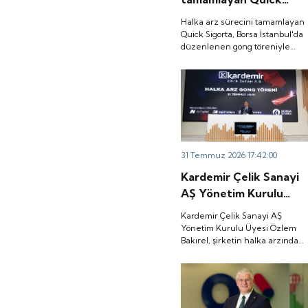
Sigorta, Borsa
Halka arz sürecini tamamlayan
İstanbul'da düzenlenen
Quick Sigorta, Borsa İstanbul'da
düzenlenen gong töreniyle
gong töreniyle 'QUICK'
'QUICK' koduyla işlem görmeye
koduyla işlem görmeye
başladı.
başladı.
31 Temmuz 2026 17:42:00
Kardemir Çelik Sanayi
AŞ Yönetim Kurulu
Üyesi Özlem Bakırel,
Kardemir Çelik Sanayi AŞ
şirketin halka arzından
Yönetim Kurulu Üyesi Özlem
Bakırel, şirketin halka arzından
elde edilecek kaynağın
elde edilecek kaynağın yüzde
yüzde 90'ını işletme
90'ını işletme sermayesi ile ham
sermayesi ile ham
madde tedarikinin
finansmanında kullanacaklarını
madde tedarikinin
belirtti.