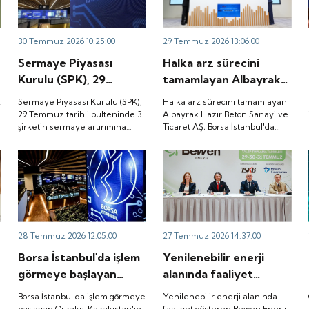
.
30 Temmuz 2026 10:25:00
29 Temmuz 2026 13:06:00
Sermaye Piyasası
Halka arz sürecini
Kurulu (SPK), 29
tamamlayan Albayrak
Temmuz tarihli
Hazır Beton Sanayi ve
k
Sermaye Piyasası Kurulu (SPK),
Halka arz sürecini tamamlayan
bülteninde 3 şirketin
Ticaret AŞ, Borsa
29 Temmuz tarihli bülteninde 3
Albayrak Hazır Beton Sanayi ve
şirketin sermaye artırımına
Ticaret AŞ, Borsa İstanbul'da
a
sermaye artırımına
İstanbul'da düzenlenen
onay verdi.
düzenlenen gong töreniyle
onay verdi.
gong töreniyle
"ALBTN" koduyla işlem görmeye
"ALBTN" koduyla işlem
başladı.
görmeye başladı.
28 Temmuz 2026 12:05:00
27 Temmuz 2026 14:37:00
Borsa İstanbul'da işlem
Yenilenebilir enerji
görmeye başlayan
alanında faaliyet
Orzaks, Kazakistan'ın
gösteren Bewen Enerji,
Borsa İstanbul'da işlem görmeye
Yenilenebilir enerji alanında
Türkistan kentindeki
SPK'dan halka arz
başlayan Orzaks, Kazakistan'ın
faaliyet gösteren Bewen Enerji,