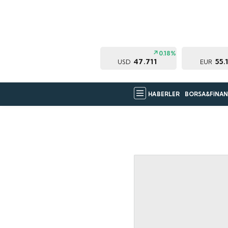
0.18%
47.711
55.
USD
EUR
HABERLER
BORSA&FİNAN