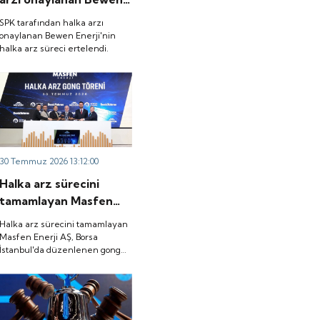
Enerji'nin halka arz
SPK tarafından halka arzı
süreci ertelendi.
onaylanan Bewen Enerji'nin
halka arz süreci ertelendi.
30 Temmuz 2026 13:12:00
Halka arz sürecini
tamamlayan Masfen
Enerji AŞ, Borsa
Halka arz sürecini tamamlayan
İstanbul'da düzenlenen
Masfen Enerji AŞ, Borsa
İstanbul'da düzenlenen gong
gong töreniyle
töreniyle "MASFN" koduyla
"MASFN" koduyla işlem
işlem görmeye başladı.
görmeye başladı.