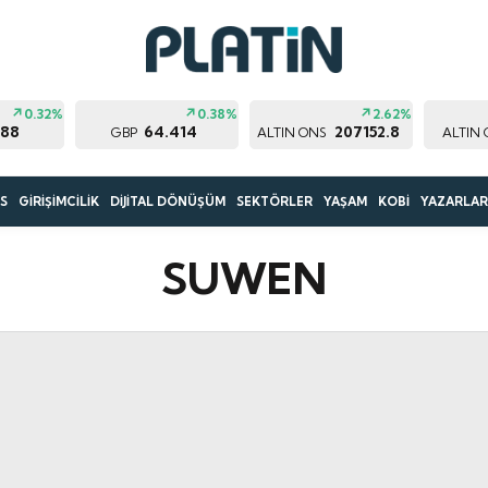
0.32%
0.38%
2.62%
188
64.414
207152.8
GBP
ALTIN ONS
ALTIN
S
GİRİŞİMCİLİK
DİJİTAL DÖNÜŞÜM
SEKTÖRLER
YAŞAM
KOBİ
YAZARLA
SUWEN