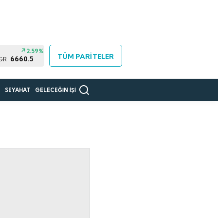
2.59%
TÜM PARİTELER
6660.5
 GR
R
SEYAHAT
GELECEĞİN İŞİ