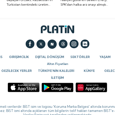
Türkistan kentindeki üretim
SPK'dan halka arz onayı almıştı.
üretim tesisi
onayı almıştı. Halka arz
a
tesisi yatırımının temelini
Halka arz tarihi de belli oldu. İşte
yatırımının temelini
tarihi de belli oldu. İşte
attığını bildirdi.
detaylar...
attığını bildirdi.
detaylar...
NS
GİRİŞİMCİLİK
DİJİTAL DÖNÜŞÜM
SEKTÖRLER
YAŞAM
Altın Fiyatları
GEZİLECEK YERLER
TÜRKİYE’NİN KALELERİ
KÜNYE
GELECE
İLETİŞİM
ikmeli verilerdir. BİST isim ve logosu 'Koruma Marka Belgesi' altında korunma
ez. BİST ismi altında açıklanan tüm bilgilerin telif hakları tamamen BİST'e
Veriler Forinvest tarafından sağlanmaktadır.