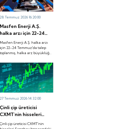
28 Temmuz 2026 16:20:00
Masfen Enerji A.Ş.
halka arzı için 22-24
Temmuz'da talep
Masfen Enerji A.Ş. halka arzı
toplanmış, halka arz
için 22-24 Temmuz'da talep
toplanmış, halka arz büyüklüğü
büyüklüğü
3.882.800.000 TL olarak
3.882.800.000 TL
gerçekleşmişti. Peki, şirket
olarak gerçekleşmişti.
payları ne zaman borsada işlem
görecek?
Peki, şirket payları ne
zaman borsada işlem
görecek?
27 Temmuz 2026 14:32:00
Çinli çip üreticisi
CXMT'nin hisseleri
Şanghay borsasındaki
Çinli çip üreticisi CXMT'nin
ilk işlem gününde
hisseleri Şanghay borsasındaki