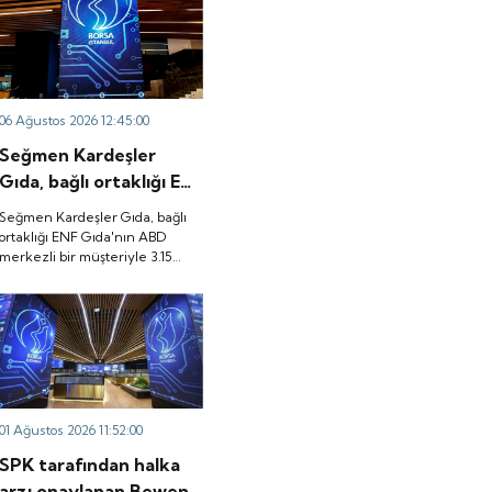
06 Ağustos 2026 12:45:00
Seğmen Kardeşler
Gıda, bağlı ortaklığı ENF
Gıda'nın ABD merkezli
Seğmen Kardeşler Gıda, bağlı
bir müşteriyle 3.15
ortaklığı ENF Gıda'nın ABD
merkezli bir müşteriyle 3.15
milyon dolarlık ürün
milyon dolarlık ürün satış
satış sözleşmesi
sözleşmesi imzaladığını
imzaladığını duyurdu.
duyurdu.
01 Ağustos 2026 11:52:00
SPK tarafından halka
arzı onaylanan Bewen