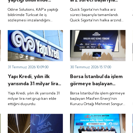
Türksat ile iş
tamamlandı. Quick
Odine Solutions, KAP'a yaptığı
Quick Sigorta'nın halka arz
sözleşmesi
Sigorta'nın halka
bildirimde Türksat ile iş
süreci başarıyla tamamlandı.
sözleşmesi imzalandığını
Quick Sigorta'nın halka arzında
imzalandığını duyurdu.
arzında bireysel
duyurdu.
bireysel yatırımcılara ayrılan
yatırımcılara ayrılan
tutarın yaklaşık 1,31 katı ve yurt
tutarın yaklaşık 1,31
içi kurumsal yatırımcılara
ayrılan tutarın ise 1,07 katı talep
katı ve yurt içi
geldi. Quick Sigorta, 6 Ağustos
kurumsal yatırımcılara
2026 tarihinde “QUICK” işlem
ayrılan tutarın ise 1,07
koduyla Borsa İstanbul'da işlem
görmeye başlayacak.
katı talep geldi. Quick
31 Temmuz 2026 10:09:00
30 Temmuz 2026 15:17:00
Sigorta, 6 Ağustos
Yapı Kredi, yılın ilk
Borsa İstanbul'da işlem
2026 tarihinde “QUICK”
yarısında 31 milyar lira
görmeye başlayan
işlem koduyla Borsa
net grup karı elde
Masfen Enerji'nin
İstanbul'da işlem
Yapı Kredi, yılın ilk yarısında 31
Borsa İstanbul'da işlem görmeye
ettiğini duyurdu.
Kurucu Ortağı Mehmet
milyar lira net grup karı elde
başlayan Masfen Enerji'nin
görmeye başlayacak.
ettiğini duyurdu.
Kurucu Ortağı Mehmet Songur,
Songur, şirketin yatırım
şirketin yatırım planlarını anlattı.
planlarını anlattı.