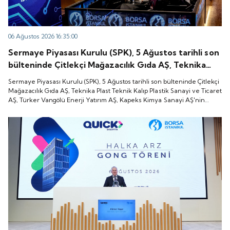
06 Ağustos 2026 16:35:00
Sermaye Piyasası Kurulu (SPK), 5 Ağustos tarihli son
bülteninde Çitlekçi Mağazacılık Gıda AŞ, Teknika
Plast Teknik Kalıp Plastik Sanayi ve Ticaret AŞ,
Sermaye Piyasası Kurulu (SPK), 5 Ağustos tarihli son bülteninde Çitlekçi
Türker Vangölü Enerji Yatırım AŞ, Kapeks Kimya
Mağazacılık Gıda AŞ, Teknika Plast Teknik Kalıp Plastik Sanayi ve Ticaret
AŞ, Türker Vangölü Enerji Yatırım AŞ, Kapeks Kimya Sanayi AŞ'nin
Sanayi AŞ'nin halka arzlarına onay verdiği duyurdu.
halka arzlarına onay verdiği duyurdu.