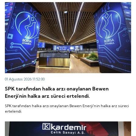
“QUICK” işlem koduyla Borsa İstanbul'da işlem
koduyla Borsa İstanbul'da işlem görmeye başlayacak.
görmeye başlayacak.
01 Ağustos 2026 11:52:00
SPK tarafından halka arzı onaylanan Bewen
Enerji'nin halka arz süreci ertelendi.
SPK tarafından halka arzı onaylanan Bewen Enerji'nin halka arz süreci
ertelendi.