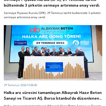
bülteninde 3 şirketin sermaye artırımına onay verdi.
Sermaye Piyasası Kurulu (SPK), 29 Temmuz tarihli bülteninde 3 şirketin
sermaye artırımına onay verdi.
29 Temmuz 2026 13:06:00
Halka arz sürecini tamamlayan Albayrak Hazır Beton
Sanayi ve Ticaret AŞ, Borsa İstanbul'da düzenlenen
gong töreniyle "ALBTN" koduyla işlem görmeye
Halka arz sürecini tamamlayan Albayrak Hazır Beton Sanayi ve Ticaret