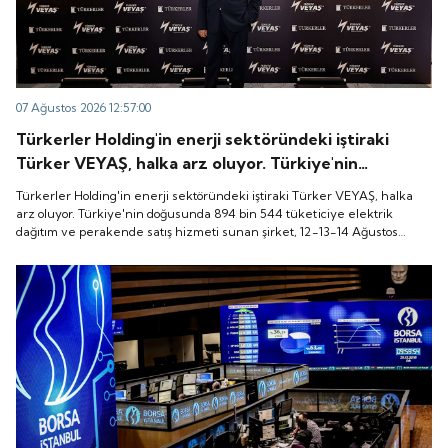
07 Ağustos 2026 12:57:00
Türkerler Holding'in enerji sektöründeki iştiraki
Türker VEYAŞ, halka arz oluyor. Türkiye'nin
doğusunda 894 bin 544 tüketiciye elektrik dağıtım
Türkerler Holding'in enerji sektöründeki iştiraki Türker VEYAŞ, halka
ve perakende satış hizmeti sunan şirket, 12-13-14
arz oluyor. Türkiye'nin doğusunda 894 bin 544 tüketiciye elektrik
dağıtım ve perakende satış hizmeti sunan şirket, 12-13-14 Ağustos
Ağustos tarihleri arasında pay başına 136 TL fiyatla
tarihleri arasında pay başına 136 TL fiyatla talep toplayacak.
talep toplayacak.