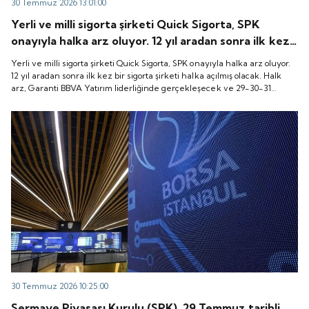
30 Temmuz 2026 13:01:00
Yerli ve milli sigorta şirketi Quick Sigorta, SPK
onayıyla halka arz oluyor. 12 yıl aradan sonra ilk kez
bir sigorta şirketi halka açılmış olacak. Halk arz,
Yerli ve milli sigorta şirketi Quick Sigorta, SPK onayıyla halka arz oluyor.
Garanti BBVA Yatırım liderliğinde gerçekleşecek ve
12 yıl aradan sonra ilk kez bir sigorta şirketi halka açılmış olacak. Halk
arz, Garanti BBVA Yatırım liderliğinde gerçekleşecek ve 29-30-31
29-30-31 Temmuz 2026 tarihlerinde talep
Temmuz 2026 tarihlerinde talep toplanacak, 6 Ağustos tarihinde ise
toplanacak, 6 Ağustos tarihinde ise “Gong Töreni”
“Gong Töreni” ile Quick Sigorta işlem görmeye başlayacak.
ile Quick Sigorta işlem görmeye başlayacak.
30 Temmuz 2026 10:25:00
Sermaye Piyasası Kurulu (SPK), 29 Temmuz tarihli