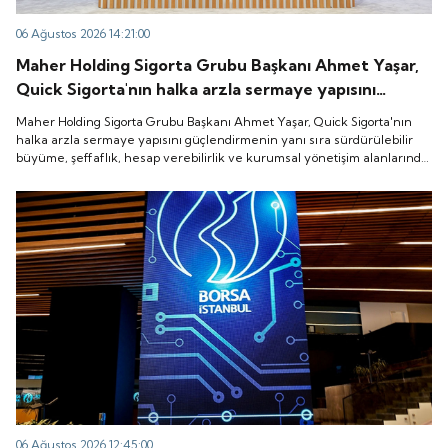
06 Ağustos 2026 14:21:00
Maher Holding Sigorta Grubu Başkanı Ahmet Yaşar,
Quick Sigorta'nın halka arzla sermaye yapısını
güçlendirmenin yanı sıra sürdürülebilir büyüme,
Maher Holding Sigorta Grubu Başkanı Ahmet Yaşar, Quick Sigorta'nın
şeffaflık, hesap verebilirlik ve kurumsal yönetişim
halka arzla sermaye yapısını güçlendirmenin yanı sıra sürdürülebilir
büyüme, şeffaflık, hesap verebilirlik ve kurumsal yönetişim alanlarında
alanlarında yeni bir döneme girdiğini belirtti.
yeni bir döneme girdiğini belirtti.
06 Ağustos 2026 12:45:00