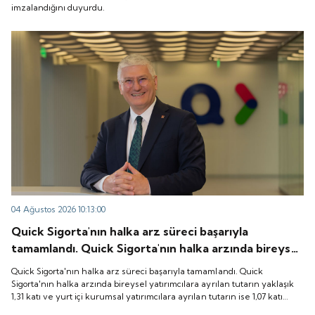
imzalandığını duyurdu.
04 Ağustos 2026 10:13:00
Quick Sigorta'nın halka arz süreci başarıyla
tamamlandı. Quick Sigorta'nın halka arzında bireysel
yatırımcılara ayrılan tutarın yaklaşık 1,31 katı ve yurt
Quick Sigorta'nın halka arz süreci başarıyla tamamlandı. Quick
içi kurumsal yatırımcılara ayrılan tutarın ise 1,07 katı
Sigorta'nın halka arzında bireysel yatırımcılara ayrılan tutarın yaklaşık
1,31 katı ve yurt içi kurumsal yatırımcılara ayrılan tutarın ise 1,07 katı
talep geldi. Quick Sigorta, 6 Ağustos 2026 tarihinde
talep geldi. Quick Sigorta, 6 Ağustos 2026 tarihinde “QUICK” işlem