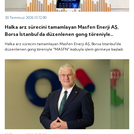
30 Temmuz 2026 13:12:00
Halka arz sürecini tamamlayan Masfen Enerji AŞ,
Borsa İstanbul'da düzenlenen gong töreniyle
"MASFN" koduyla işlem görmeye başladı.
Halka arz sürecini tamamlayan Masfen Enerji AŞ, Borsa İstanbul'da
düzenlenen gong töreniyle "MASFN" koduyla işlem görmeye başladı.