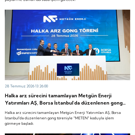
28 Temmuz 2026 13:26:00
Halka arz sürecini tamamlayan Metgün Enerji
Yatırımları AŞ, Borsa İstanbul'da düzenlenen gong
töreniyle "METEN" koduyla işlem görmeye başladı.
Halka arz sürecini tamamlayan Metgün Enerji Yatırımları AŞ, Borsa
İstanbul'da düzenlenen gong töreniyle "METEN" koduyla işlem
görmeye başladı.