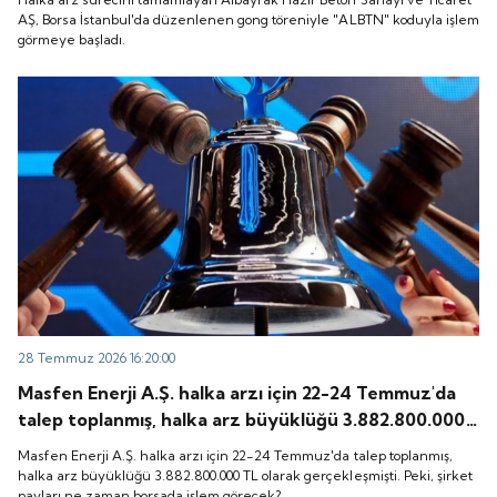
başladı.
AŞ, Borsa İstanbul'da düzenlenen gong töreniyle "ALBTN" koduyla işlem
görmeye başladı.
28 Temmuz 2026 16:20:00
Masfen Enerji A.Ş. halka arzı için 22-24 Temmuz'da
talep toplanmış, halka arz büyüklüğü 3.882.800.000
TL olarak gerçekleşmişti. Peki, şirket payları ne
Masfen Enerji A.Ş. halka arzı için 22-24 Temmuz'da talep toplanmış,
zaman borsada işlem görecek?
halka arz büyüklüğü 3.882.800.000 TL olarak gerçekleşmişti. Peki, şirket
payları ne zaman borsada işlem görecek?