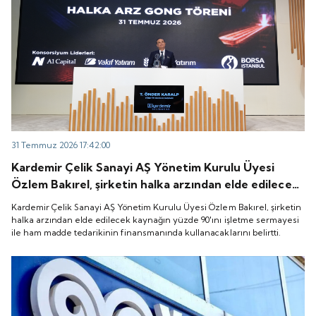
31 Temmuz 2026 17:42:00
Kardemir Çelik Sanayi AŞ Yönetim Kurulu Üyesi
Özlem Bakırel, şirketin halka arzından elde edilecek
kaynağın yüzde 90'ını işletme sermayesi ile ham
Kardemir Çelik Sanayi AŞ Yönetim Kurulu Üyesi Özlem Bakırel, şirketin
madde tedarikinin finansmanında kullanacaklarını
halka arzından elde edilecek kaynağın yüzde 90'ını işletme sermayesi
ile ham madde tedarikinin finansmanında kullanacaklarını belirtti.
belirtti.