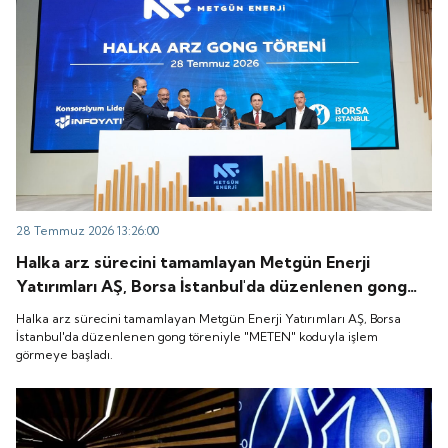
28 Temmuz 2026 13:26:00
Halka arz sürecini tamamlayan Metgün Enerji
Yatırımları AŞ, Borsa İstanbul'da düzenlenen gong
töreniyle "METEN" koduyla işlem görmeye başladı.
Halka arz sürecini tamamlayan Metgün Enerji Yatırımları AŞ, Borsa
İstanbul'da düzenlenen gong töreniyle "METEN" koduyla işlem
görmeye başladı.