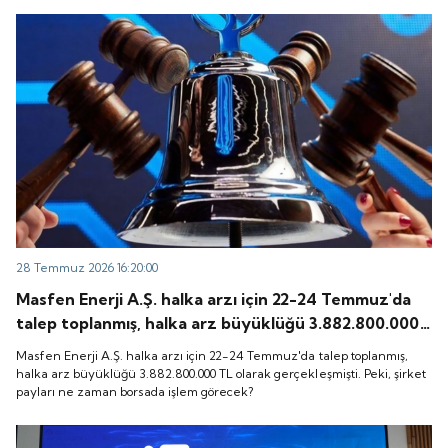
28 Temmuz 2026 16:20:00
Masfen Enerji A.Ş. halka arzı için 22-24 Temmuz'da
talep toplanmış, halka arz büyüklüğü 3.882.800.000
TL olarak gerçekleşmişti. Peki, şirket payları ne
Masfen Enerji A.Ş. halka arzı için 22-24 Temmuz'da talep toplanmış,
zaman borsada işlem görecek?
halka arz büyüklüğü 3.882.800.000 TL olarak gerçekleşmişti. Peki, şirket
payları ne zaman borsada işlem görecek?