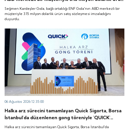
satış sözleşmesi imzaladığını duyurdu.
Seğmen Kardeşler Gıda, bağlı ortaklığı ENF Gıda'nın ABD merkezli bir
müşteriyle 3.15 milyon dolarlık ürün satış sözleşmesi imzaladığını
duyurdu.
06 Ağustos 2026 12:35:00
Halka arz sürecini tamamlayan Quick Sigorta, Borsa
İstanbul'da düzenlenen gong töreniyle 'QUICK'
koduyla işlem görmeye başladı.
Halka arz sürecini tamamlayan Quick Sigorta, Borsa İstanbul'da