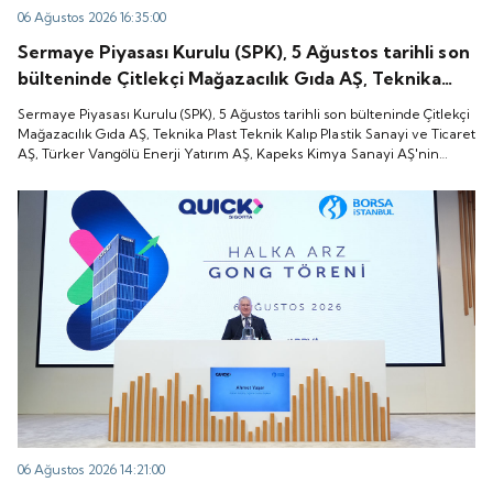
06 Ağustos 2026 16:35:00
Sermaye Piyasası Kurulu (SPK), 5 Ağustos tarihli son
bülteninde Çitlekçi Mağazacılık Gıda AŞ, Teknika
Plast Teknik Kalıp Plastik Sanayi ve Ticaret AŞ,
Sermaye Piyasası Kurulu (SPK), 5 Ağustos tarihli son bülteninde Çitlekçi
Türker Vangölü Enerji Yatırım AŞ, Kapeks Kimya
Mağazacılık Gıda AŞ, Teknika Plast Teknik Kalıp Plastik Sanayi ve Ticaret
AŞ, Türker Vangölü Enerji Yatırım AŞ, Kapeks Kimya Sanayi AŞ'nin
Sanayi AŞ'nin halka arzlarına onay verdiği duyurdu.
halka arzlarına onay verdiği duyurdu.
06 Ağustos 2026 14:21:00