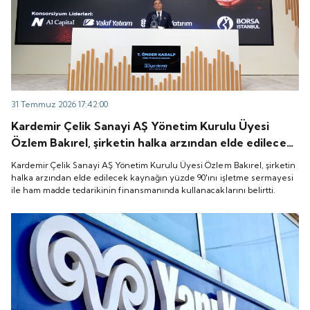
31 Temmuz 2026 17:42:00
Kardemir Çelik Sanayi AŞ Yönetim Kurulu Üyesi
Özlem Bakırel, şirketin halka arzından elde edilecek
kaynağın yüzde 90'ını işletme sermayesi ile ham
Kardemir Çelik Sanayi AŞ Yönetim Kurulu Üyesi Özlem Bakırel, şirketin
madde tedarikinin finansmanında kullanacaklarını
halka arzından elde edilecek kaynağın yüzde 90'ını işletme sermayesi
ile ham madde tedarikinin finansmanında kullanacaklarını belirtti.
belirtti.