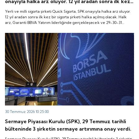
onayıyla halka arz oluyor. 12 yıl aradan sonra ilk kez
bir sigorta şirketi halka açılmış olacak. Halk arz,
Yerli ve milli sigorta şirketi Quick Sigorta, SPK onayıyla halka arz oluyor.
Garanti BBVA Yatırım liderliğinde gerçekleşecek ve
12 yıl aradan sonra ilk kez bir sigorta şirketi halka açılmış olacak. Halk
arz, Garanti BBVA Yatırım liderliğinde gerçekleşecek ve 29-30-31
29-30-31 Temmuz 2026 tarihlerinde talep
Temmuz 2026 tarihlerinde talep toplanacak, 6 Ağustos tarihinde ise
toplanacak, 6 Ağustos tarihinde ise “Gong Töreni”
“Gong Töreni” ile Quick Sigorta işlem görmeye başlayacak.
ile Quick Sigorta işlem görmeye başlayacak.
30 Temmuz 2026 10:25:00
Sermaye Piyasası Kurulu (SPK), 29 Temmuz tarihli
bülteninde 3 şirketin sermaye artırımına onay verdi.
Sermaye Piyasası Kurulu (SPK), 29 Temmuz tarihli bülteninde 3 şirketin