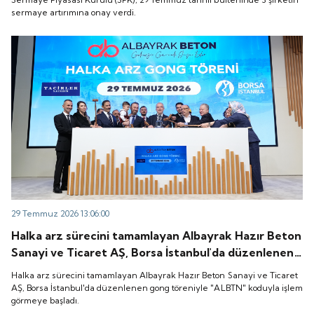
sermaye artırımına onay verdi.
29 Temmuz 2026 13:06:00
Halka arz sürecini tamamlayan Albayrak Hazır Beton
Sanayi ve Ticaret AŞ, Borsa İstanbul'da düzenlenen
gong töreniyle "ALBTN" koduyla işlem görmeye
Halka arz sürecini tamamlayan Albayrak Hazır Beton Sanayi ve Ticaret
başladı.
AŞ, Borsa İstanbul'da düzenlenen gong töreniyle "ALBTN" koduyla işlem
görmeye başladı.