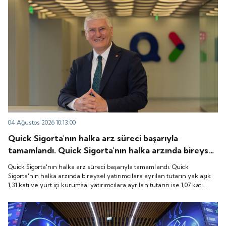
04 Ağustos 2026 10:13:00
Quick Sigorta'nın halka arz süreci başarıyla
tamamlandı. Quick Sigorta'nın halka arzında bireysel
yatırımcılara ayrılan tutarın yaklaşık 1,31 katı ve yurt
Quick Sigorta'nın halka arz süreci başarıyla tamamlandı. Quick
içi kurumsal yatırımcılara ayrılan tutarın ise 1,07 katı
Sigorta'nın halka arzında bireysel yatırımcılara ayrılan tutarın yaklaşık
1,31 katı ve yurt içi kurumsal yatırımcılara ayrılan tutarın ise 1,07 katı
talep geldi. Quick Sigorta, 6 Ağustos 2026 tarihinde
talep geldi. Quick Sigorta, 6 Ağustos 2026 tarihinde “QUICK” işlem
“QUICK” işlem koduyla Borsa İstanbul'da işlem
koduyla Borsa İstanbul'da işlem görmeye başlayacak.
görmeye başlayacak.