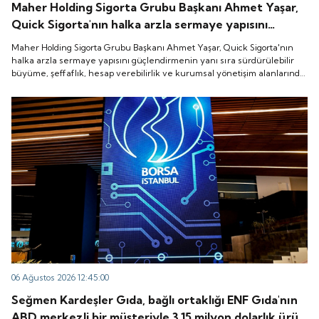
Maher Holding Sigorta Grubu Başkanı Ahmet Yaşar,
Quick Sigorta'nın halka arzla sermaye yapısını
güçlendirmenin yanı sıra sürdürülebilir büyüme,
Maher Holding Sigorta Grubu Başkanı Ahmet Yaşar, Quick Sigorta'nın
şeffaflık, hesap verebilirlik ve kurumsal yönetişim
halka arzla sermaye yapısını güçlendirmenin yanı sıra sürdürülebilir
büyüme, şeffaflık, hesap verebilirlik ve kurumsal yönetişim alanlarında
alanlarında yeni bir döneme girdiğini belirtti.
yeni bir döneme girdiğini belirtti.
06 Ağustos 2026 12:45:00
Seğmen Kardeşler Gıda, bağlı ortaklığı ENF Gıda'nın
ABD merkezli bir müşteriyle 3.15 milyon dolarlık ürün