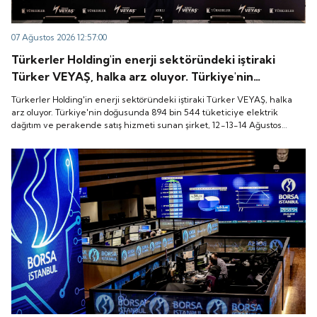
07 Ağustos 2026 12:57:00
Türkerler Holding'in enerji sektöründeki iştiraki
Türker VEYAŞ, halka arz oluyor. Türkiye'nin
doğusunda 894 bin 544 tüketiciye elektrik dağıtım
Türkerler Holding'in enerji sektöründeki iştiraki Türker VEYAŞ, halka
ve perakende satış hizmeti sunan şirket, 12-13-14
arz oluyor. Türkiye'nin doğusunda 894 bin 544 tüketiciye elektrik
dağıtım ve perakende satış hizmeti sunan şirket, 12-13-14 Ağustos
Ağustos tarihleri arasında pay başına 136 TL fiyatla
tarihleri arasında pay başına 136 TL fiyatla talep toplayacak.
talep toplayacak.