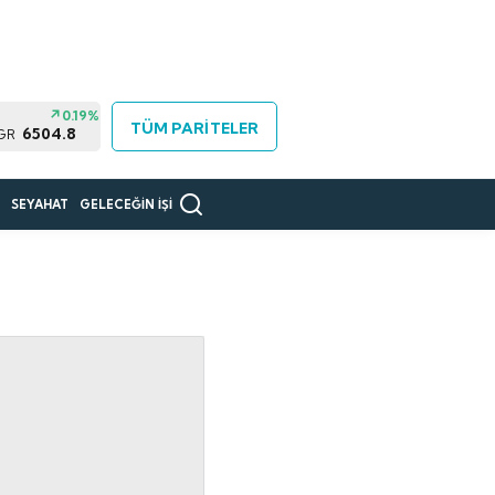
0.19%
TÜM PARİTELER
6504.8
GR
R
SEYAHAT
GELECEĞİN İŞİ