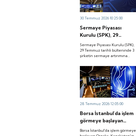
30 Temmuz 2026 10:25:00
Sermaye Piyasası
Kurulu (SPK), 29
Temmuz tarihli
Sermaye Piyasası Kurulu (SPK),
bülteninde 3 şirketin
29 Temmuz tarihli bülteninde 3
şirketin sermaye artırımına
sermaye artırımına
onay verdi.
onay verdi.
28 Temmuz 2026 12:05:00
Borsa İstanbul'da işlem
görmeye başlayan
Orzaks, Kazakistan'ın
Borsa İstanbul'da işlem görmey
Türkistan kentindeki
başlayan Orzaks, Kazakistan'ın