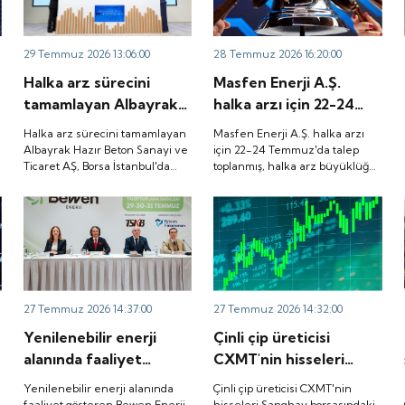
29 Temmuz 2026 13:06:00
28 Temmuz 2026 16:20:00
Halka arz sürecini
Masfen Enerji A.Ş.
tamamlayan Albayrak
halka arzı için 22-24
Hazır Beton Sanayi ve
Temmuz'da talep
Halka arz sürecini tamamlayan
Masfen Enerji A.Ş. halka arzı
Ticaret AŞ, Borsa
toplanmış, halka arz
Albayrak Hazır Beton Sanayi ve
için 22-24 Temmuz'da talep
Ticaret AŞ, Borsa İstanbul'da
toplanmış, halka arz büyüklüğü
İstanbul'da düzenlenen
büyüklüğü
düzenlenen gong töreniyle
3.882.800.000 TL olarak
gong töreniyle
3.882.800.000 TL
"ALBTN" koduyla işlem görmeye
gerçekleşmişti. Peki, şirket
"ALBTN" koduyla işlem
olarak gerçekleşmişti.
başladı.
payları ne zaman borsada işlem
görecek?
görmeye başladı.
Peki, şirket payları ne
zaman borsada işlem
görecek?
27 Temmuz 2026 14:37:00
27 Temmuz 2026 14:32:00
Yenilenebilir enerji
Çinli çip üreticisi
alanında faaliyet
CXMT'nin hisseleri
gösteren Bewen Enerji,
Şanghay borsasındaki
e
Yenilenebilir enerji alanında
Çinli çip üreticisi CXMT'nin
SPK'dan halka arz
ilk işlem gününde
faaliyet gösteren Bewen Enerji,
hisseleri Şanghay borsasındaki