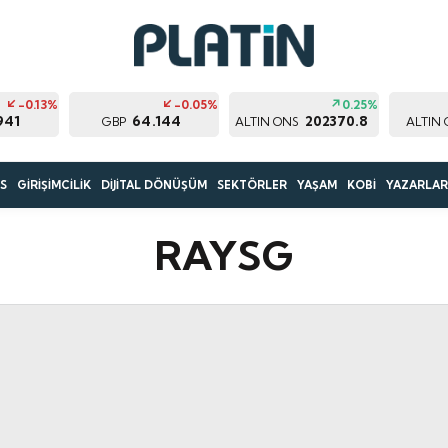
-0.13%
-0.05%
0.25%
941
64.144
202370.8
GBP
ALTIN ONS
ALTIN 
S
GİRİŞİMCİLİK
DİJİTAL DÖNÜŞÜM
SEKTÖRLER
YAŞAM
KOBİ
YAZARLA
RAYSG