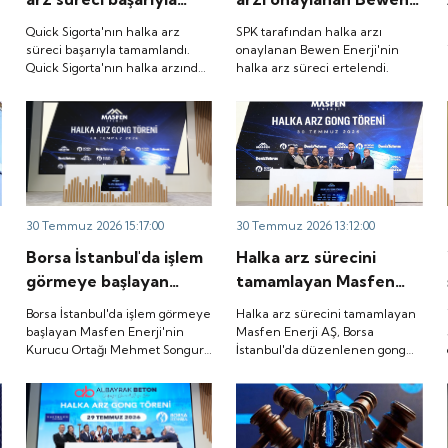
tamamlandı. Quick
Enerji'nin halka arz
Quick Sigorta'nın halka arz
SPK tarafından halka arzı
Sigorta'nın halka
süreci ertelendi.
süreci başarıyla tamamlandı.
onaylanan Bewen Enerji'nin
Quick Sigorta'nın halka arzında
halka arz süreci ertelendi.
arzında bireysel
bireysel yatırımcılara ayrılan
yatırımcılara ayrılan
tutarın yaklaşık 1,31 katı ve yurt
tutarın yaklaşık 1,31
içi kurumsal yatırımcılara
ayrılan tutarın ise 1,07 katı talep
katı ve yurt içi
geldi. Quick Sigorta, 6 Ağustos
kurumsal yatırımcılara
2026 tarihinde “QUICK” işlem
ayrılan tutarın ise 1,07
koduyla Borsa İstanbul'da işlem
görmeye başlayacak.
katı talep geldi. Quick
30 Temmuz 2026 15:17:00
30 Temmuz 2026 13:12:00
Sigorta, 6 Ağustos
Borsa İstanbul'da işlem
Halka arz sürecini
2026 tarihinde “QUICK”
görmeye başlayan
tamamlayan Masfen
işlem koduyla Borsa
Masfen Enerji'nin
Enerji AŞ, Borsa
İstanbul'da işlem
Borsa İstanbul'da işlem görmeye
Halka arz sürecini tamamlayan
Kurucu Ortağı Mehmet
İstanbul'da düzenlenen
başlayan Masfen Enerji'nin
Masfen Enerji AŞ, Borsa
görmeye başlayacak.
Kurucu Ortağı Mehmet Songur,
İstanbul'da düzenlenen gong
Songur, şirketin yatırım
gong töreniyle
şirketin yatırım planlarını anlattı.
töreniyle "MASFN" koduyla
planlarını anlattı.
"MASFN" koduyla işlem
işlem görmeye başladı.
görmeye başladı.