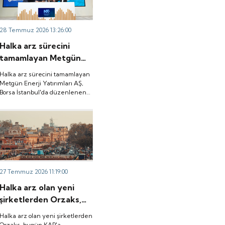
liderliğinde
toplanacak, 6 Ağustos tarihinde
gerçekleşecek ve 29-
ise “Gong Töreni” ile Quick
Sigorta işlem görmeye
30-31 Temmuz 2026
28 Temmuz 2026 13:26:00
başlayacak.
tarihlerinde talep
Halka arz sürecini
toplanacak, 6 Ağustos
tamamlayan Metgün
tarihinde ise “Gong
Enerji Yatırımları AŞ,
Töreni” ile Quick
Halka arz sürecini tamamlayan
Borsa İstanbul'da
Metgün Enerji Yatırımları AŞ,
Sigorta işlem görmeye
Borsa İstanbul'da düzenlenen
düzenlenen gong
başlayacak.
gong töreniyle "METEN" koduyla
töreniyle "METEN"
işlem görmeye başladı.
koduyla işlem görmeye
başladı.
27 Temmuz 2026 11:19:00
Halka arz olan yeni
şirketlerden Orzaks,
bugün KAP'a
Halka arz olan yeni şirketlerden
Hindistan'da bağlı
Orzaks, bugün KAP'a