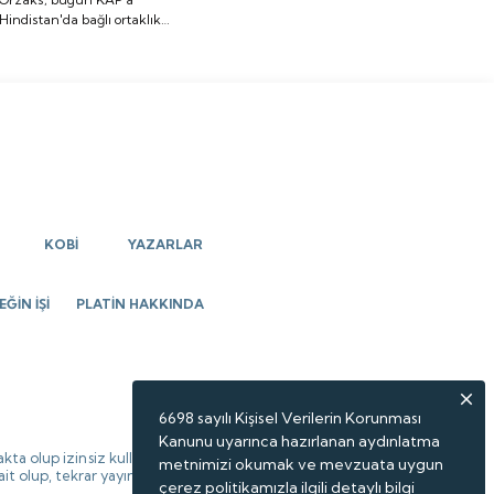
Hindistan'da bağlı ortaklık
ortaklık kurulmasına
kurulmasına ilişkin açıklama
ilişkin açıklama yaptı.
yaptı.
KOBİ
YAZARLAR
ĞİN İŞİ
PLATİN HAKKINDA
6698 sayılı Kişisel Verilerin Korunması
Kanunu uyarınca hazırlanan aydınlatma
kta olup izinsiz kullanılamaz,
metnimizi okumak ve mevzuata uygun
 ait olup, tekrar yayınlanamaz.
çerez politikamızla ilgili detaylı bilgi