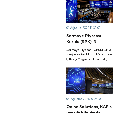
06 Ağustos 2026 16:35:00
Sermaye Piyasası
Kurulu (SPK), 5
Ağustos tarihli son
Sermaye Piyasası Kurulu (SPK),
bülteninde Çitlekçi
5 Ağustos tarihli son bülteninde
Çitlekçi Mağazacılık Gıda AŞ,
Mağazacılık Gıda AŞ,
Teknika Plast Teknik Kalıp
Teknika Plast Teknik
Plastik Sanayi ve Ticaret AŞ,
Kalıp Plastik Sanayi ve
Türker Vangölü Enerji Yatırım
AŞ, Kapeks Kimya Sanayi
Ticaret AŞ, Türker
AŞ'nin halka arzlarına onay
Vangölü Enerji Yatırım
verdiği duyurdu.
AŞ, Kapeks Kimya
Sanayi AŞ'nin halka
04 Ağustos 2026 10:29:00
arzlarına onay verdiği
Odine Solutions, KAP'a
duyurdu.
yaptığı bildirimde