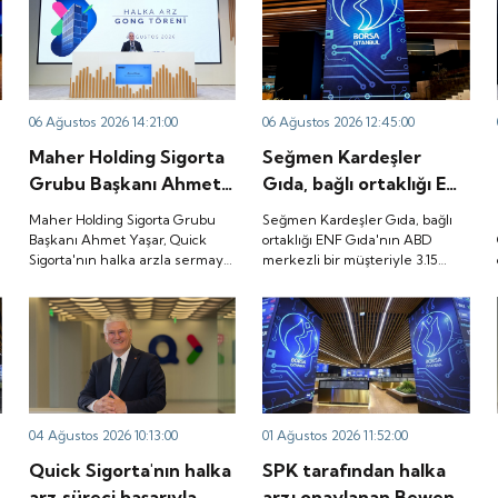
06 Ağustos 2026 14:21:00
06 Ağustos 2026 12:45:00
Maher Holding Sigorta
Seğmen Kardeşler
Grubu Başkanı Ahmet
Gıda, bağlı ortaklığı ENF
Yaşar, Quick Sigorta'nın
Gıda'nın ABD merkezli
Maher Holding Sigorta Grubu
Seğmen Kardeşler Gıda, bağlı
halka arzla sermaye
bir müşteriyle 3.15
Başkanı Ahmet Yaşar, Quick
ortaklığı ENF Gıda'nın ABD
Sigorta'nın halka arzla sermaye
merkezli bir müşteriyle 3.15
yapısını güçlendirmenin
milyon dolarlık ürün
yapısını güçlendirmenin yanı
milyon dolarlık ürün satış
yanı sıra sürdürülebilir
satış sözleşmesi
sıra sürdürülebilir büyüme,
sözleşmesi imzaladığını
büyüme, şeffaflık,
imzaladığını duyurdu.
şeffaflık, hesap verebilirlik ve
duyurdu.
kurumsal yönetişim alanlarında
hesap verebilirlik ve
yeni bir döneme girdiğini
kurumsal yönetişim
belirtti.
alanlarında yeni bir
döneme girdiğini
04 Ağustos 2026 10:13:00
01 Ağustos 2026 11:52:00
belirtti.
Quick Sigorta'nın halka
SPK tarafından halka
arz süreci başarıyla
arzı onaylanan Bewen