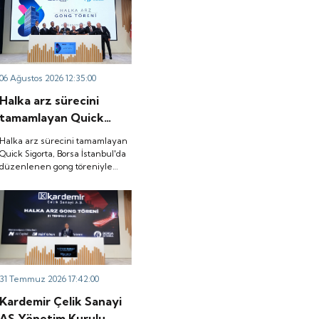
06 Ağustos 2026 12:35:00
Halka arz sürecini
tamamlayan Quick
Sigorta, Borsa
Halka arz sürecini tamamlayan
İstanbul'da düzenlenen
Quick Sigorta, Borsa İstanbul'da
düzenlenen gong töreniyle
gong töreniyle 'QUICK'
'QUICK' koduyla işlem görmeye
koduyla işlem görmeye
başladı.
başladı.
31 Temmuz 2026 17:42:00
Kardemir Çelik Sanayi
AŞ Yönetim Kurulu