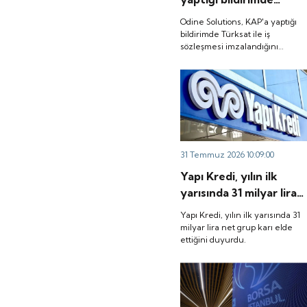
Türksat ile iş
Odine Solutions, KAP'a yaptığı
sözleşmesi
bildirimde Türksat ile iş
sözleşmesi imzalandığını
imzalandığını duyurdu.
duyurdu.
31 Temmuz 2026 10:09:00
Yapı Kredi, yılın ilk
yarısında 31 milyar lira
net grup karı elde
Yapı Kredi, yılın ilk yarısında 31
ettiğini duyurdu.
milyar lira net grup karı elde
ettiğini duyurdu.