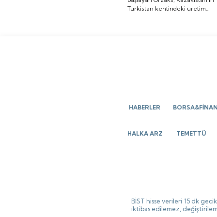
Türkistan kentindeki üretim
üretim tesisi
tesisi yatırımının temelini
yatırımının temelini
attığını bildirdi.
attığını bildirdi.
HABERLER
BORSA&FİNA
HALKA ARZ
TEMETTÜ
BİST hisse verileri 15 dk gec
iktibas edilemez, değiştirilem