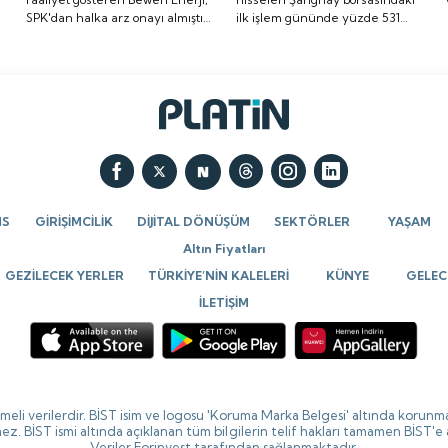
SPK'dan halka arz onayı almıştı.
ilk işlem gününde yüzde 531
onayı almıştı. Halka arz
yüzde 531 oranında
Halka arz tarihi de belli oldu. İşte
oranında artış göstererek ilk
tarihi de belli oldu. İşte
artış göstererek ilk
detaylar...
imza attı.
detaylar...
imza attı.
NS
GİRİŞİMCİLİK
DİJİTAL DÖNÜŞÜM
SEKTÖRLER
YAŞAM
Altın Fiyatları
GEZİLECEK YERLER
TÜRKİYE’NİN KALELERİ
KÜNYE
GELECE
İLETİŞİM
ikmeli verilerdir. BİST isim ve logosu 'Koruma Marka Belgesi' altında korunma
ez. BİST ismi altında açıklanan tüm bilgilerin telif hakları tamamen BİST'e
Veriler Forinvest tarafından sağlanmaktadır.