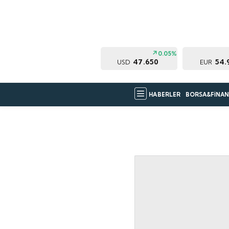
0.05%
47.650
54.
USD
EUR
HABERLER
BORSA&FİNAN