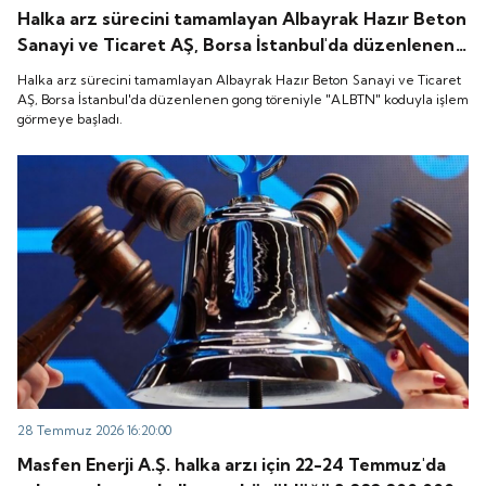
Halka arz sürecini tamamlayan Albayrak Hazır Beton
Sanayi ve Ticaret AŞ, Borsa İstanbul'da düzenlenen
gong töreniyle "ALBTN" koduyla işlem görmeye
Halka arz sürecini tamamlayan Albayrak Hazır Beton Sanayi ve Ticaret
başladı.
AŞ, Borsa İstanbul'da düzenlenen gong töreniyle "ALBTN" koduyla işlem
görmeye başladı.
28 Temmuz 2026 16:20:00
Masfen Enerji A.Ş. halka arzı için 22-24 Temmuz'da