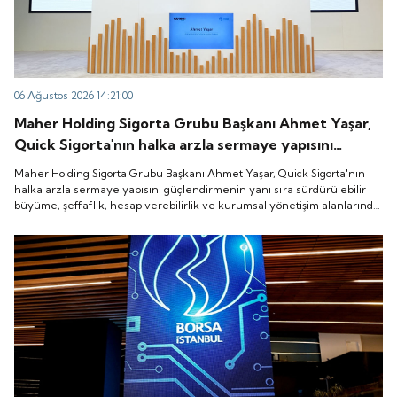
06 Ağustos 2026 14:21:00
Maher Holding Sigorta Grubu Başkanı Ahmet Yaşar,
Quick Sigorta'nın halka arzla sermaye yapısını
güçlendirmenin yanı sıra sürdürülebilir büyüme,
Maher Holding Sigorta Grubu Başkanı Ahmet Yaşar, Quick Sigorta'nın
şeffaflık, hesap verebilirlik ve kurumsal yönetişim
halka arzla sermaye yapısını güçlendirmenin yanı sıra sürdürülebilir
büyüme, şeffaflık, hesap verebilirlik ve kurumsal yönetişim alanlarında
alanlarında yeni bir döneme girdiğini belirtti.
yeni bir döneme girdiğini belirtti.