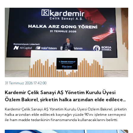
31 Temmuz 2026 17:42:00
Kardemir Çelik Sanayi AŞ Yönetim Kurulu Üyesi
Özlem Bakırel, şirketin halka arzından elde edilecek
kaynağın yüzde 90'ını işletme sermayesi ile ham
Kardemir Çelik Sanayi AŞ Yönetim Kurulu Üyesi Özlem Bakırel, şirketin
madde tedarikinin finansmanında kullanacaklarını
halka arzından elde edilecek kaynağın yüzde 90'ını işletme sermayesi
ile ham madde tedarikinin finansmanında kullanacaklarını belirtti.
belirtti.