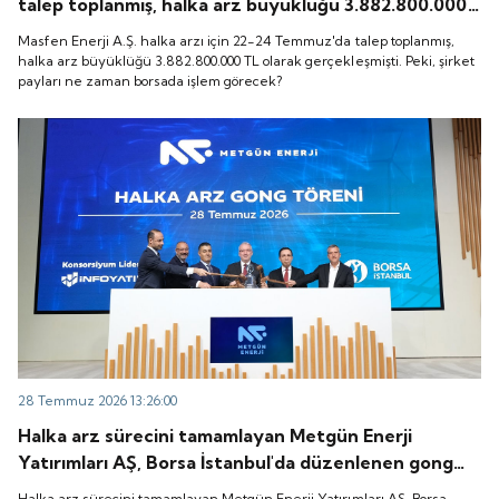
talep toplanmış, halka arz büyüklüğü 3.882.800.000
TL olarak gerçekleşmişti. Peki, şirket payları ne
Masfen Enerji A.Ş. halka arzı için 22-24 Temmuz'da talep toplanmış,
zaman borsada işlem görecek?
halka arz büyüklüğü 3.882.800.000 TL olarak gerçekleşmişti. Peki, şirket
payları ne zaman borsada işlem görecek?
28 Temmuz 2026 13:26:00
Halka arz sürecini tamamlayan Metgün Enerji
Yatırımları AŞ, Borsa İstanbul'da düzenlenen gong
töreniyle "METEN" koduyla işlem görmeye başladı.
Halka arz sürecini tamamlayan Metgün Enerji Yatırımları AŞ, Borsa