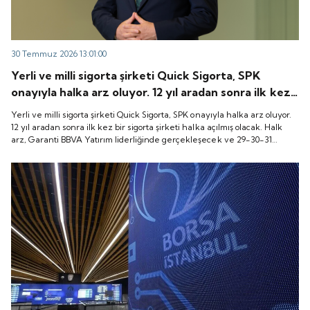
30 Temmuz 2026 13:01:00
Yerli ve milli sigorta şirketi Quick Sigorta, SPK
onayıyla halka arz oluyor. 12 yıl aradan sonra ilk kez
bir sigorta şirketi halka açılmış olacak. Halk arz,
Yerli ve milli sigorta şirketi Quick Sigorta, SPK onayıyla halka arz oluyor.
Garanti BBVA Yatırım liderliğinde gerçekleşecek ve
12 yıl aradan sonra ilk kez bir sigorta şirketi halka açılmış olacak. Halk
arz, Garanti BBVA Yatırım liderliğinde gerçekleşecek ve 29-30-31
29-30-31 Temmuz 2026 tarihlerinde talep
Temmuz 2026 tarihlerinde talep toplanacak, 6 Ağustos tarihinde ise
toplanacak, 6 Ağustos tarihinde ise “Gong Töreni”
“Gong Töreni” ile Quick Sigorta işlem görmeye başlayacak.
ile Quick Sigorta işlem görmeye başlayacak.