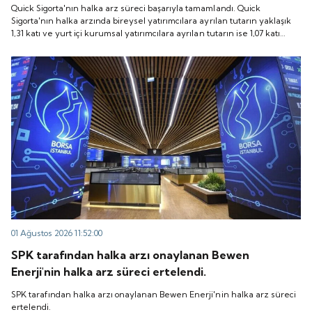
yatırımcılara ayrılan tutarın yaklaşık 1,31 katı ve yurt
Quick Sigorta'nın halka arz süreci başarıyla tamamlandı. Quick
içi kurumsal yatırımcılara ayrılan tutarın ise 1,07 katı
Sigorta'nın halka arzında bireysel yatırımcılara ayrılan tutarın yaklaşık
1,31 katı ve yurt içi kurumsal yatırımcılara ayrılan tutarın ise 1,07 katı
talep geldi. Quick Sigorta, 6 Ağustos 2026 tarihinde
talep geldi. Quick Sigorta, 6 Ağustos 2026 tarihinde “QUICK” işlem
“QUICK” işlem koduyla Borsa İstanbul'da işlem
koduyla Borsa İstanbul'da işlem görmeye başlayacak.
görmeye başlayacak.
01 Ağustos 2026 11:52:00
SPK tarafından halka arzı onaylanan Bewen
Enerji'nin halka arz süreci ertelendi.
SPK tarafından halka arzı onaylanan Bewen Enerji'nin halka arz süreci
ertelendi.