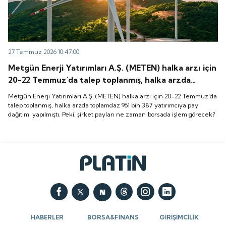
27 Temmuz 2026 10:47:00
Metgün Enerji Yatırımları A.Ş. (METEN) halka arzı için
20-22 Temmuz'da talep toplanmış, halka arzda
toplamdaz 961 bin 387 yatırımcıya pay dağıtımı
Metgün Enerji Yatırımları A.Ş. (METEN) halka arzı için 20-22 Temmuz'da
yapılmıştı. Peki, şirket payları ne zaman borsada
talep toplanmış, halka arzda toplamdaz 961 bin 387 yatırımcıya pay
dağıtımı yapılmıştı. Peki, şirket payları ne zaman borsada işlem görecek?
işlem görecek?
HABERLER
BORSA&FİNANS
GİRİŞİMCİLİK