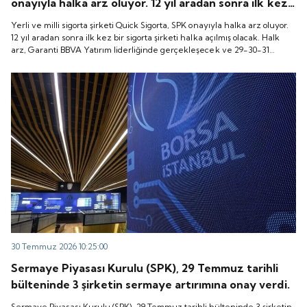
onayıyla halka arz oluyor. 12 yıl aradan sonra ilk kez
bir sigorta şirketi halka açılmış olacak. Halk arz,
Yerli ve milli sigorta şirketi Quick Sigorta, SPK onayıyla halka arz oluyor.
Garanti BBVA Yatırım liderliğinde gerçekleşecek ve
12 yıl aradan sonra ilk kez bir sigorta şirketi halka açılmış olacak. Halk
arz, Garanti BBVA Yatırım liderliğinde gerçekleşecek ve 29-30-31
29-30-31 Temmuz 2026 tarihlerinde talep
Temmuz 2026 tarihlerinde talep toplanacak, 6 Ağustos tarihinde ise
toplanacak, 6 Ağustos tarihinde ise “Gong Töreni”
“Gong Töreni” ile Quick Sigorta işlem görmeye başlayacak.
ile Quick Sigorta işlem görmeye başlayacak.
30 Temmuz 2026 10:25:00
Sermaye Piyasası Kurulu (SPK), 29 Temmuz tarihli
bülteninde 3 şirketin sermaye artırımına onay verdi.
Sermaye Piyasası Kurulu (SPK), 29 Temmuz tarihli bülteninde 3 şirketin