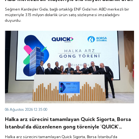
satış sözleşmesi imzaladığını duyurdu.
Seğmen Kardeşler Gıda, bağlı ortaklığı ENF Gıda'nın ABD merkezli bir
müşteriyle 3.15 milyon dolarlık ürün satış sözleşmesi imzaladığını
duyurdu.
06 Ağustos 2026 12:35:00
Halka arz sürecini tamamlayan Quick Sigorta, Borsa
İstanbul'da düzenlenen gong töreniyle 'QUICK'
koduyla işlem görmeye başladı.
Halka arz sürecini tamamlayan Quick Sigorta, Borsa İstanbul'da