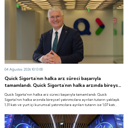
04 Ağustos 2026 10:13:00
Quick Sigorta'nın halka arz süreci başarıyla
tamamlandı. Quick Sigorta'nın halka arzında bireysel
yatırımcılara ayrılan tutarın yaklaşık 1,31 katı ve yurt
Quick Sigorta'nın halka arz süreci başarıyla tamamlandı. Quick
içi kurumsal yatırımcılara ayrılan tutarın ise 1,07 katı
Sigorta'nın halka arzında bireysel yatırımcılara ayrılan tutarın yaklaşık
1,31 katı ve yurt içi kurumsal yatırımcılara ayrılan tutarın ise 1,07 katı
talep geldi. Quick Sigorta, 6 Ağustos 2026 tarihinde
talep geldi. Quick Sigorta, 6 Ağustos 2026 tarihinde “QUICK” işlem
“QUICK” işlem koduyla Borsa İstanbul'da işlem
koduyla Borsa İstanbul'da işlem görmeye başlayacak.
görmeye başlayacak.