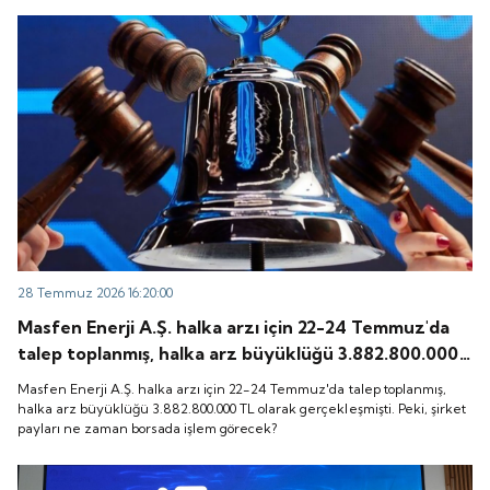
28 Temmuz 2026 16:20:00
Masfen Enerji A.Ş. halka arzı için 22-24 Temmuz'da
talep toplanmış, halka arz büyüklüğü 3.882.800.000
TL olarak gerçekleşmişti. Peki, şirket payları ne
Masfen Enerji A.Ş. halka arzı için 22-24 Temmuz'da talep toplanmış,
zaman borsada işlem görecek?
halka arz büyüklüğü 3.882.800.000 TL olarak gerçekleşmişti. Peki, şirket
payları ne zaman borsada işlem görecek?