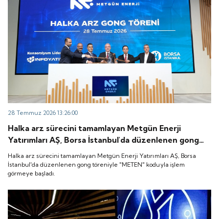
28 Temmuz 2026 13:26:00
Halka arz sürecini tamamlayan Metgün Enerji
Yatırımları AŞ, Borsa İstanbul'da düzenlenen gong
töreniyle "METEN" koduyla işlem görmeye başladı.
Halka arz sürecini tamamlayan Metgün Enerji Yatırımları AŞ, Borsa
İstanbul'da düzenlenen gong töreniyle "METEN" koduyla işlem
görmeye başladı.