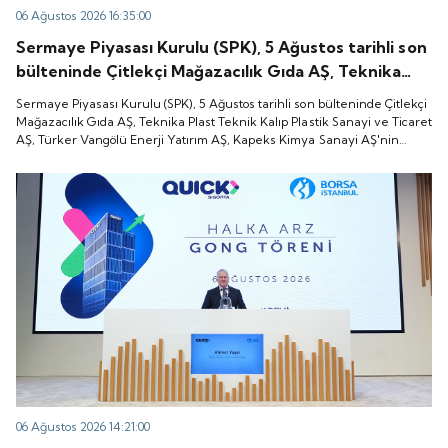
06 Ağustos 2026 16:35:00
Sermaye Piyasası Kurulu (SPK), 5 Ağustos tarihli son
bülteninde Çitlekçi Mağazacılık Gıda AŞ, Teknika
Plast Teknik Kalıp Plastik Sanayi ve Ticaret AŞ,
Sermaye Piyasası Kurulu (SPK), 5 Ağustos tarihli son bülteninde Çitlekçi
Türker Vangölü Enerji Yatırım AŞ, Kapeks Kimya
Mağazacılık Gıda AŞ, Teknika Plast Teknik Kalıp Plastik Sanayi ve Ticaret
AŞ, Türker Vangölü Enerji Yatırım AŞ, Kapeks Kimya Sanayi AŞ'nin
Sanayi AŞ'nin halka arzlarına onay verdiği duyurdu.
halka arzlarına onay verdiği duyurdu.
06 Ağustos 2026 14:21:00