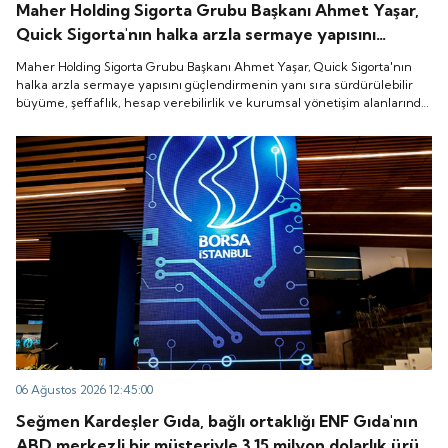
Maher Holding Sigorta Grubu Başkanı Ahmet Yaşar,
Quick Sigorta'nın halka arzla sermaye yapısını
güçlendirmenin yanı sıra sürdürülebilir büyüme,
Maher Holding Sigorta Grubu Başkanı Ahmet Yaşar, Quick Sigorta'nın
şeffaflık, hesap verebilirlik ve kurumsal yönetişim
halka arzla sermaye yapısını güçlendirmenin yanı sıra sürdürülebilir
büyüme, şeffaflık, hesap verebilirlik ve kurumsal yönetişim alanlarında
alanlarında yeni bir döneme girdiğini belirtti.
yeni bir döneme girdiğini belirtti.
06 Ağustos 2026 12:45:00
Seğmen Kardeşler Gıda, bağlı ortaklığı ENF Gıda'nın
ABD merkezli bir müşteriyle 3.15 milyon dolarlık ürün