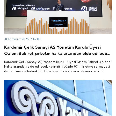
31 Temmuz 2026 17:42:00
Kardemir Çelik Sanayi AŞ Yönetim Kurulu Üyesi
Özlem Bakırel, şirketin halka arzından elde edilecek
kaynağın yüzde 90'ını işletme sermayesi ile ham
Kardemir Çelik Sanayi AŞ Yönetim Kurulu Üyesi Özlem Bakırel, şirketin
madde tedarikinin finansmanında kullanacaklarını
halka arzından elde edilecek kaynağın yüzde 90'ını işletme sermayesi
ile ham madde tedarikinin finansmanında kullanacaklarını belirtti.
belirtti.