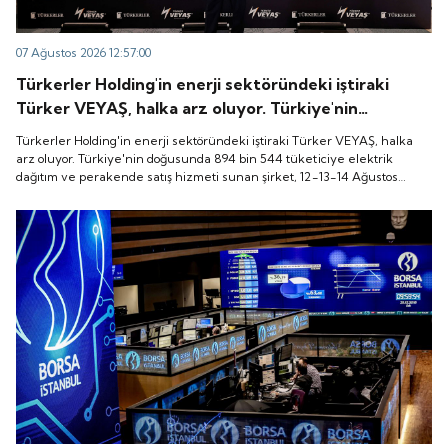
07 Ağustos 2026 12:57:00
Türkerler Holding'in enerji sektöründeki iştiraki
Türker VEYAŞ, halka arz oluyor. Türkiye'nin
doğusunda 894 bin 544 tüketiciye elektrik dağıtım
Türkerler Holding'in enerji sektöründeki iştiraki Türker VEYAŞ, halka
ve perakende satış hizmeti sunan şirket, 12-13-14
arz oluyor. Türkiye'nin doğusunda 894 bin 544 tüketiciye elektrik
dağıtım ve perakende satış hizmeti sunan şirket, 12-13-14 Ağustos
Ağustos tarihleri arasında pay başına 136 TL fiyatla
tarihleri arasında pay başına 136 TL fiyatla talep toplayacak.
talep toplayacak.