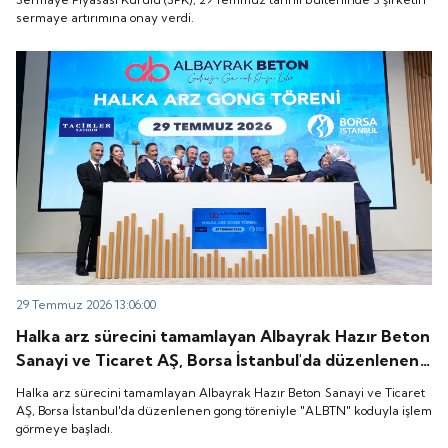
sermaye artırımına onay verdi.
29 Temmuz 2026 13:06:00
Halka arz sürecini tamamlayan Albayrak Hazır Beton
Sanayi ve Ticaret AŞ, Borsa İstanbul'da düzenlenen
gong töreniyle "ALBTN" koduyla işlem görmeye
Halka arz sürecini tamamlayan Albayrak Hazır Beton Sanayi ve Ticaret
başladı.
AŞ, Borsa İstanbul'da düzenlenen gong töreniyle "ALBTN" koduyla işlem
görmeye başladı.