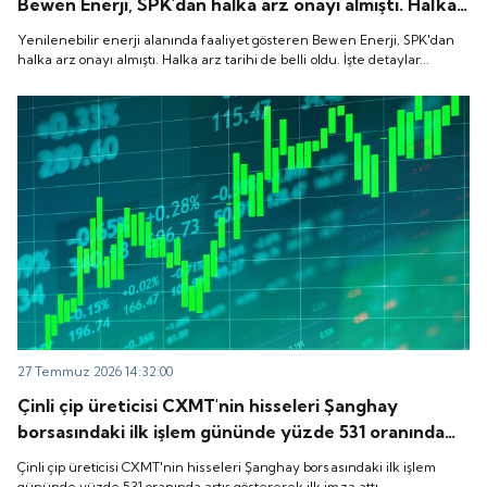
Bewen Enerji, SPK'dan halka arz onayı almıştı. Halka
arz tarihi de belli oldu. İşte detaylar...
Yenilenebilir enerji alanında faaliyet gösteren Bewen Enerji, SPK'dan
halka arz onayı almıştı. Halka arz tarihi de belli oldu. İşte detaylar...
27 Temmuz 2026 14:32:00
Çinli çip üreticisi CXMT'nin hisseleri Şanghay
borsasındaki ilk işlem gününde yüzde 531 oranında
artış göstererek ilk imza attı.
Çinli çip üreticisi CXMT'nin hisseleri Şanghay borsasındaki ilk işlem
gününde yüzde 531 oranında artış göstererek ilk imza attı.