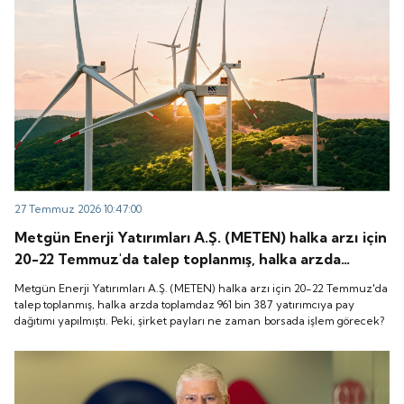
27 Temmuz 2026 10:47:00
Metgün Enerji Yatırımları A.Ş. (METEN) halka arzı için
20-22 Temmuz'da talep toplanmış, halka arzda
toplamdaz 961 bin 387 yatırımcıya pay dağıtımı
Metgün Enerji Yatırımları A.Ş. (METEN) halka arzı için 20-22 Temmuz'da
yapılmıştı. Peki, şirket payları ne zaman borsada
talep toplanmış, halka arzda toplamdaz 961 bin 387 yatırımcıya pay
dağıtımı yapılmıştı. Peki, şirket payları ne zaman borsada işlem görecek?
işlem görecek?