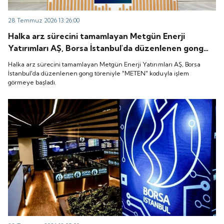
28 Temmuz 2026 13:26:00
Halka arz sürecini tamamlayan Metgün Enerji
Yatırımları AŞ, Borsa İstanbul'da düzenlenen gong
töreniyle "METEN" koduyla işlem görmeye başladı.
Halka arz sürecini tamamlayan Metgün Enerji Yatırımları AŞ, Borsa
İstanbul'da düzenlenen gong töreniyle "METEN" koduyla işlem
görmeye başladı.