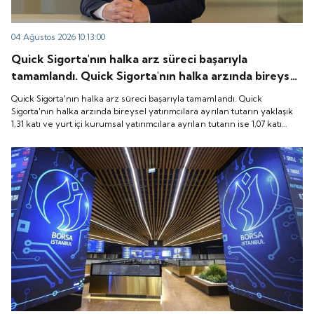
04 Ağustos 2026 10:13:00
Quick Sigorta'nın halka arz süreci başarıyla
tamamlandı. Quick Sigorta'nın halka arzında bireysel
yatırımcılara ayrılan tutarın yaklaşık 1,31 katı ve yurt
Quick Sigorta'nın halka arz süreci başarıyla tamamlandı. Quick
içi kurumsal yatırımcılara ayrılan tutarın ise 1,07 katı
Sigorta'nın halka arzında bireysel yatırımcılara ayrılan tutarın yaklaşık
1,31 katı ve yurt içi kurumsal yatırımcılara ayrılan tutarın ise 1,07 katı
talep geldi. Quick Sigorta, 6 Ağustos 2026 tarihinde
talep geldi. Quick Sigorta, 6 Ağustos 2026 tarihinde “QUICK” işlem
“QUICK” işlem koduyla Borsa İstanbul'da işlem
koduyla Borsa İstanbul'da işlem görmeye başlayacak.
görmeye başlayacak.