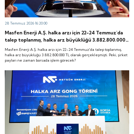
28 Temmuz 2026 16:20:00
Masfen Enerji A.Ş. halka arzı için 22-24 Temmuz'da
talep toplanmış, halka arz büyüklüğü 3.882.800.000
TL olarak gerçekleşmişti. Peki, şirket payları ne
Masfen Enerji A.Ş. halka arzı için 22-24 Temmuz'da talep toplanmış,
zaman borsada işlem görecek?
halka arz büyüklüğü 3.882.800.000 TL olarak gerçekleşmişti. Peki, şirket
payları ne zaman borsada işlem görecek?