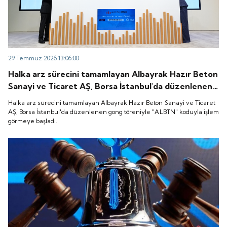
29 Temmuz 2026 13:06:00
Halka arz sürecini tamamlayan Albayrak Hazır Beton
Sanayi ve Ticaret AŞ, Borsa İstanbul'da düzenlenen
gong töreniyle "ALBTN" koduyla işlem görmeye
Halka arz sürecini tamamlayan Albayrak Hazır Beton Sanayi ve Ticaret
başladı.
AŞ, Borsa İstanbul'da düzenlenen gong töreniyle "ALBTN" koduyla işlem
görmeye başladı.