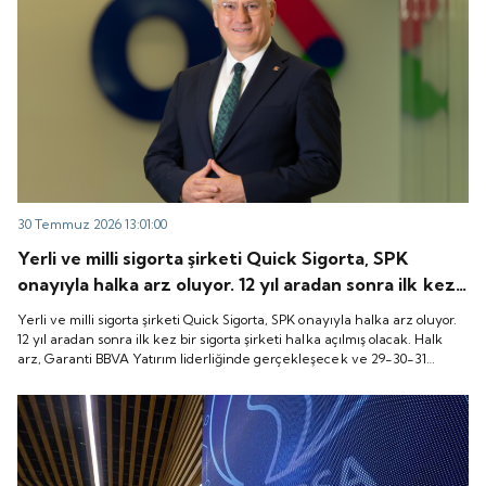
30 Temmuz 2026 13:01:00
Yerli ve milli sigorta şirketi Quick Sigorta, SPK
onayıyla halka arz oluyor. 12 yıl aradan sonra ilk kez
bir sigorta şirketi halka açılmış olacak. Halk arz,
Yerli ve milli sigorta şirketi Quick Sigorta, SPK onayıyla halka arz oluyor.
Garanti BBVA Yatırım liderliğinde gerçekleşecek ve
12 yıl aradan sonra ilk kez bir sigorta şirketi halka açılmış olacak. Halk
arz, Garanti BBVA Yatırım liderliğinde gerçekleşecek ve 29-30-31
29-30-31 Temmuz 2026 tarihlerinde talep
Temmuz 2026 tarihlerinde talep toplanacak, 6 Ağustos tarihinde ise
toplanacak, 6 Ağustos tarihinde ise “Gong Töreni”
“Gong Töreni” ile Quick Sigorta işlem görmeye başlayacak.
ile Quick Sigorta işlem görmeye başlayacak.