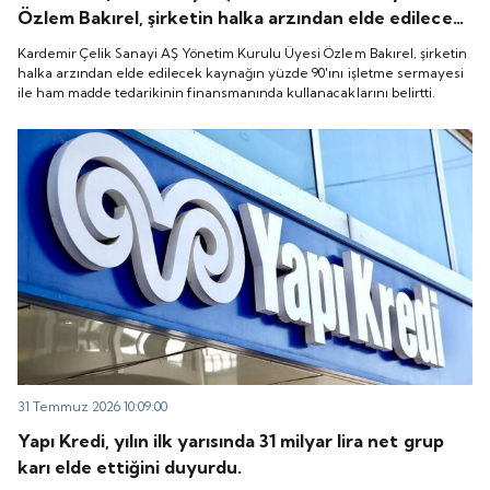
Özlem Bakırel, şirketin halka arzından elde edilecek
kaynağın yüzde 90'ını işletme sermayesi ile ham
Kardemir Çelik Sanayi AŞ Yönetim Kurulu Üyesi Özlem Bakırel, şirketin
madde tedarikinin finansmanında kullanacaklarını
halka arzından elde edilecek kaynağın yüzde 90'ını işletme sermayesi
ile ham madde tedarikinin finansmanında kullanacaklarını belirtti.
belirtti.
31 Temmuz 2026 10:09:00
Yapı Kredi, yılın ilk yarısında 31 milyar lira net grup
karı elde ettiğini duyurdu.