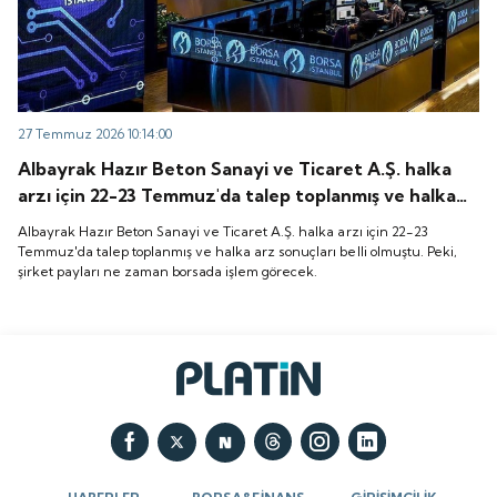
27 Temmuz 2026 10:14:00
Albayrak Hazır Beton Sanayi ve Ticaret A.Ş. halka
arzı için 22-23 Temmuz'da talep toplanmış ve halka
arz sonuçları belli olmuştu. Peki, şirket payları ne
Albayrak Hazır Beton Sanayi ve Ticaret A.Ş. halka arzı için 22-23
zaman borsada işlem görecek.
Temmuz'da talep toplanmış ve halka arz sonuçları belli olmuştu. Peki,
şirket payları ne zaman borsada işlem görecek.