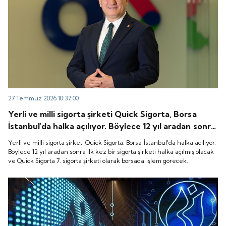
27 Temmuz 2026 10:37:00
Yerli ve milli sigorta şirketi Quick Sigorta, Borsa
İstanbul'da halka açılıyor. Böylece 12 yıl aradan sonra
ilk kez bir sigorta şirketi halka açılmış olacak ve
Yerli ve milli sigorta şirketi Quick Sigorta, Borsa İstanbul'da halka açılıyor.
Quick Sigorta 7. sigorta şirketi olarak borsada işlem
Böylece 12 yıl aradan sonra ilk kez bir sigorta şirketi halka açılmış olacak
ve Quick Sigorta 7. sigorta şirketi olarak borsada işlem görecek.
görecek.