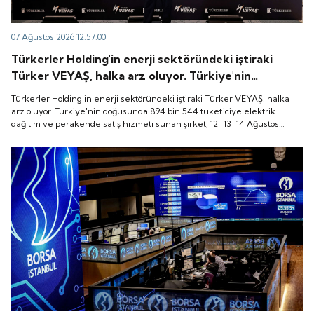
07 Ağustos 2026 12:57:00
Türkerler Holding'in enerji sektöründeki iştiraki
Türker VEYAŞ, halka arz oluyor. Türkiye'nin
doğusunda 894 bin 544 tüketiciye elektrik dağıtım
Türkerler Holding'in enerji sektöründeki iştiraki Türker VEYAŞ, halka
ve perakende satış hizmeti sunan şirket, 12-13-14
arz oluyor. Türkiye'nin doğusunda 894 bin 544 tüketiciye elektrik
dağıtım ve perakende satış hizmeti sunan şirket, 12-13-14 Ağustos
Ağustos tarihleri arasında pay başına 136 TL fiyatla
tarihleri arasında pay başına 136 TL fiyatla talep toplayacak.
talep toplayacak.