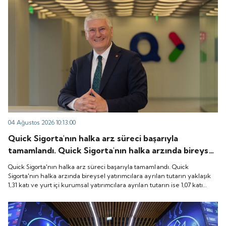
04 Ağustos 2026 10:13:00
Quick Sigorta'nın halka arz süreci başarıyla
tamamlandı. Quick Sigorta'nın halka arzında bireysel
yatırımcılara ayrılan tutarın yaklaşık 1,31 katı ve yurt
Quick Sigorta'nın halka arz süreci başarıyla tamamlandı. Quick
içi kurumsal yatırımcılara ayrılan tutarın ise 1,07 katı
Sigorta'nın halka arzında bireysel yatırımcılara ayrılan tutarın yaklaşık
1,31 katı ve yurt içi kurumsal yatırımcılara ayrılan tutarın ise 1,07 katı
talep geldi. Quick Sigorta, 6 Ağustos 2026 tarihinde
talep geldi. Quick Sigorta, 6 Ağustos 2026 tarihinde “QUICK” işlem
“QUICK” işlem koduyla Borsa İstanbul'da işlem
koduyla Borsa İstanbul'da işlem görmeye başlayacak.
görmeye başlayacak.