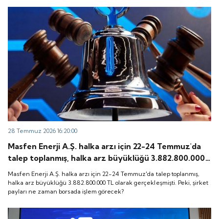
28 Temmuz 2026 16:20:00
Masfen Enerji A.Ş. halka arzı için 22-24 Temmuz'da
talep toplanmış, halka arz büyüklüğü 3.882.800.000
TL olarak gerçekleşmişti. Peki, şirket payları ne
Masfen Enerji A.Ş. halka arzı için 22-24 Temmuz'da talep toplanmış,
zaman borsada işlem görecek?
halka arz büyüklüğü 3.882.800.000 TL olarak gerçekleşmişti. Peki, şirket
payları ne zaman borsada işlem görecek?