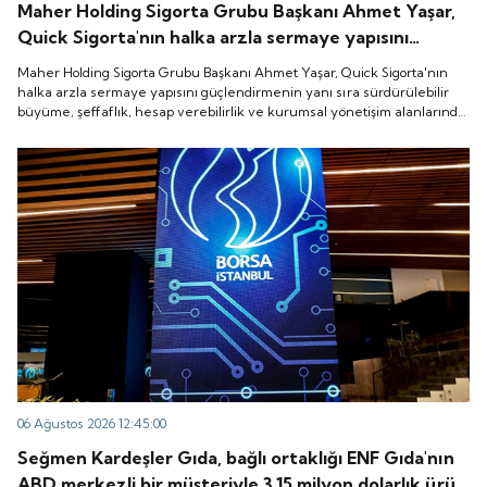
Maher Holding Sigorta Grubu Başkanı Ahmet Yaşar,
Quick Sigorta'nın halka arzla sermaye yapısını
güçlendirmenin yanı sıra sürdürülebilir büyüme,
Maher Holding Sigorta Grubu Başkanı Ahmet Yaşar, Quick Sigorta'nın
şeffaflık, hesap verebilirlik ve kurumsal yönetişim
halka arzla sermaye yapısını güçlendirmenin yanı sıra sürdürülebilir
büyüme, şeffaflık, hesap verebilirlik ve kurumsal yönetişim alanlarında
alanlarında yeni bir döneme girdiğini belirtti.
yeni bir döneme girdiğini belirtti.
06 Ağustos 2026 12:45:00
Seğmen Kardeşler Gıda, bağlı ortaklığı ENF Gıda'nın
ABD merkezli bir müşteriyle 3.15 milyon dolarlık ürün