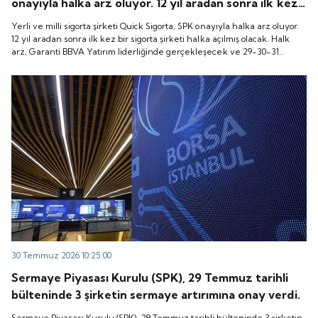
onayıyla halka arz oluyor. 12 yıl aradan sonra ilk kez
bir sigorta şirketi halka açılmış olacak. Halk arz,
Yerli ve milli sigorta şirketi Quick Sigorta, SPK onayıyla halka arz oluyor.
Garanti BBVA Yatırım liderliğinde gerçekleşecek ve
12 yıl aradan sonra ilk kez bir sigorta şirketi halka açılmış olacak. Halk
arz, Garanti BBVA Yatırım liderliğinde gerçekleşecek ve 29-30-31
29-30-31 Temmuz 2026 tarihlerinde talep
Temmuz 2026 tarihlerinde talep toplanacak, 6 Ağustos tarihinde ise
toplanacak, 6 Ağustos tarihinde ise “Gong Töreni”
“Gong Töreni” ile Quick Sigorta işlem görmeye başlayacak.
ile Quick Sigorta işlem görmeye başlayacak.
30 Temmuz 2026 10:25:00
Sermaye Piyasası Kurulu (SPK), 29 Temmuz tarihli
bülteninde 3 şirketin sermaye artırımına onay verdi.
Sermaye Piyasası Kurulu (SPK), 29 Temmuz tarihli bülteninde 3 şirketin