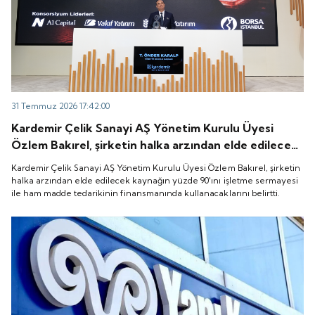
31 Temmuz 2026 17:42:00
Kardemir Çelik Sanayi AŞ Yönetim Kurulu Üyesi
Özlem Bakırel, şirketin halka arzından elde edilecek
kaynağın yüzde 90'ını işletme sermayesi ile ham
Kardemir Çelik Sanayi AŞ Yönetim Kurulu Üyesi Özlem Bakırel, şirketin
madde tedarikinin finansmanında kullanacaklarını
halka arzından elde edilecek kaynağın yüzde 90'ını işletme sermayesi
ile ham madde tedarikinin finansmanında kullanacaklarını belirtti.
belirtti.