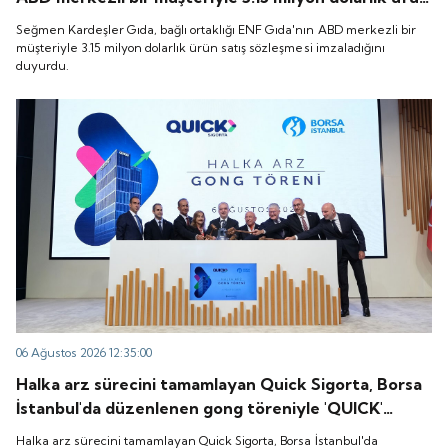
satış sözleşmesi imzaladığını duyurdu.
Seğmen Kardeşler Gıda, bağlı ortaklığı ENF Gıda'nın ABD merkezli bir
müşteriyle 3.15 milyon dolarlık ürün satış sözleşmesi imzaladığını
duyurdu.
06 Ağustos 2026 12:35:00
Halka arz sürecini tamamlayan Quick Sigorta, Borsa
İstanbul'da düzenlenen gong töreniyle 'QUICK'
koduyla işlem görmeye başladı.
Halka arz sürecini tamamlayan Quick Sigorta, Borsa İstanbul'da