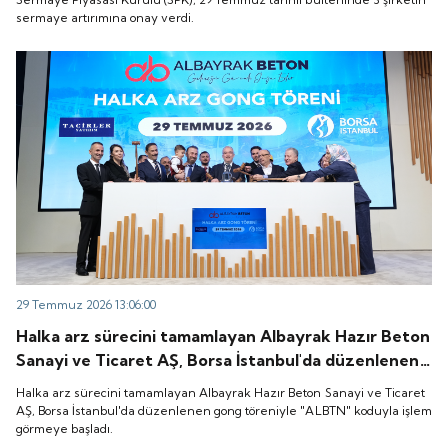
sermaye artırımına onay verdi.
29 Temmuz 2026 13:06:00
Halka arz sürecini tamamlayan Albayrak Hazır Beton
Sanayi ve Ticaret AŞ, Borsa İstanbul'da düzenlenen
gong töreniyle "ALBTN" koduyla işlem görmeye
Halka arz sürecini tamamlayan Albayrak Hazır Beton Sanayi ve Ticaret
başladı.
AŞ, Borsa İstanbul'da düzenlenen gong töreniyle "ALBTN" koduyla işlem
görmeye başladı.