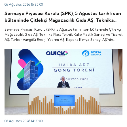
06 Ağustos 2026 16:35:00
Sermaye Piyasası Kurulu (SPK), 5 Ağustos tarihli son
bülteninde Çitlekçi Mağazacılık Gıda AŞ, Teknika
Plast Teknik Kalıp Plastik Sanayi ve Ticaret AŞ,
Sermaye Piyasası Kurulu (SPK), 5 Ağustos tarihli son bülteninde Çitlekçi
Türker Vangölü Enerji Yatırım AŞ, Kapeks Kimya
Mağazacılık Gıda AŞ, Teknika Plast Teknik Kalıp Plastik Sanayi ve Ticaret
AŞ, Türker Vangölü Enerji Yatırım AŞ, Kapeks Kimya Sanayi AŞ'nin
Sanayi AŞ'nin halka arzlarına onay verdiği duyurdu.
halka arzlarına onay verdiği duyurdu.
06 Ağustos 2026 14:21:00