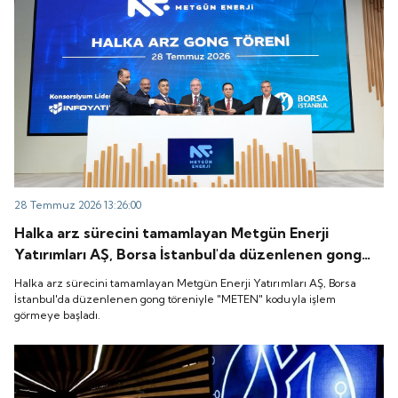
28 Temmuz 2026 13:26:00
Halka arz sürecini tamamlayan Metgün Enerji
Yatırımları AŞ, Borsa İstanbul'da düzenlenen gong
töreniyle "METEN" koduyla işlem görmeye başladı.
Halka arz sürecini tamamlayan Metgün Enerji Yatırımları AŞ, Borsa
İstanbul'da düzenlenen gong töreniyle "METEN" koduyla işlem
görmeye başladı.