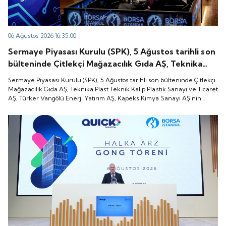
06 Ağustos 2026 16:35:00
Sermaye Piyasası Kurulu (SPK), 5 Ağustos tarihli son
bülteninde Çitlekçi Mağazacılık Gıda AŞ, Teknika
Plast Teknik Kalıp Plastik Sanayi ve Ticaret AŞ,
Sermaye Piyasası Kurulu (SPK), 5 Ağustos tarihli son bülteninde Çitlekçi
Türker Vangölü Enerji Yatırım AŞ, Kapeks Kimya
Mağazacılık Gıda AŞ, Teknika Plast Teknik Kalıp Plastik Sanayi ve Ticaret
AŞ, Türker Vangölü Enerji Yatırım AŞ, Kapeks Kimya Sanayi AŞ'nin
Sanayi AŞ'nin halka arzlarına onay verdiği duyurdu.
halka arzlarına onay verdiği duyurdu.