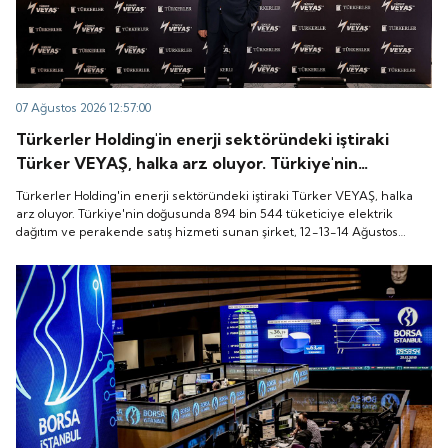
07 Ağustos 2026 12:57:00
Türkerler Holding'in enerji sektöründeki iştiraki
Türker VEYAŞ, halka arz oluyor. Türkiye'nin
doğusunda 894 bin 544 tüketiciye elektrik dağıtım
Türkerler Holding'in enerji sektöründeki iştiraki Türker VEYAŞ, halka
ve perakende satış hizmeti sunan şirket, 12-13-14
arz oluyor. Türkiye'nin doğusunda 894 bin 544 tüketiciye elektrik
dağıtım ve perakende satış hizmeti sunan şirket, 12-13-14 Ağustos
Ağustos tarihleri arasında pay başına 136 TL fiyatla
tarihleri arasında pay başına 136 TL fiyatla talep toplayacak.
talep toplayacak.