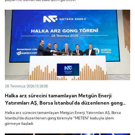
28 Temmuz 2026 13:26:00
Halka arz sürecini tamamlayan Metgün Enerji
Yatırımları AŞ, Borsa İstanbul'da düzenlenen gong
töreniyle "METEN" koduyla işlem görmeye başladı.
Halka arz sürecini tamamlayan Metgün Enerji Yatırımları AŞ, Borsa
İstanbul'da düzenlenen gong töreniyle "METEN" koduyla işlem
görmeye başladı.