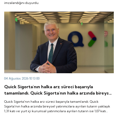
imzalandığını duyurdu.
04 Ağustos 2026 10:13:00
Quick Sigorta'nın halka arz süreci başarıyla
tamamlandı. Quick Sigorta'nın halka arzında bireysel
yatırımcılara ayrılan tutarın yaklaşık 1,31 katı ve yurt
Quick Sigorta'nın halka arz süreci başarıyla tamamlandı. Quick
içi kurumsal yatırımcılara ayrılan tutarın ise 1,07 katı
Sigorta'nın halka arzında bireysel yatırımcılara ayrılan tutarın yaklaşık
1,31 katı ve yurt içi kurumsal yatırımcılara ayrılan tutarın ise 1,07 katı
talep geldi. Quick Sigorta, 6 Ağustos 2026 tarihinde
talep geldi. Quick Sigorta, 6 Ağustos 2026 tarihinde “QUICK” işlem