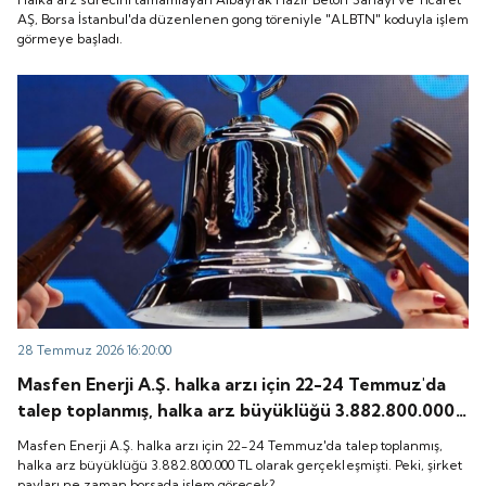
başladı.
AŞ, Borsa İstanbul'da düzenlenen gong töreniyle "ALBTN" koduyla işlem
görmeye başladı.
28 Temmuz 2026 16:20:00
Masfen Enerji A.Ş. halka arzı için 22-24 Temmuz'da
talep toplanmış, halka arz büyüklüğü 3.882.800.000
TL olarak gerçekleşmişti. Peki, şirket payları ne
Masfen Enerji A.Ş. halka arzı için 22-24 Temmuz'da talep toplanmış,
zaman borsada işlem görecek?
halka arz büyüklüğü 3.882.800.000 TL olarak gerçekleşmişti. Peki, şirket
payları ne zaman borsada işlem görecek?