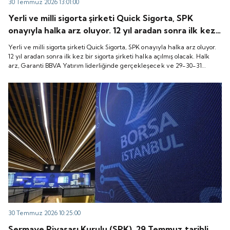
30 Temmuz 2026 13:01:00
Yerli ve milli sigorta şirketi Quick Sigorta, SPK
onayıyla halka arz oluyor. 12 yıl aradan sonra ilk kez
bir sigorta şirketi halka açılmış olacak. Halk arz,
Yerli ve milli sigorta şirketi Quick Sigorta, SPK onayıyla halka arz oluyor.
Garanti BBVA Yatırım liderliğinde gerçekleşecek ve
12 yıl aradan sonra ilk kez bir sigorta şirketi halka açılmış olacak. Halk
arz, Garanti BBVA Yatırım liderliğinde gerçekleşecek ve 29-30-31
29-30-31 Temmuz 2026 tarihlerinde talep
Temmuz 2026 tarihlerinde talep toplanacak, 6 Ağustos tarihinde ise
toplanacak, 6 Ağustos tarihinde ise “Gong Töreni”
“Gong Töreni” ile Quick Sigorta işlem görmeye başlayacak.
ile Quick Sigorta işlem görmeye başlayacak.
30 Temmuz 2026 10:25:00
Sermaye Piyasası Kurulu (SPK), 29 Temmuz tarihli