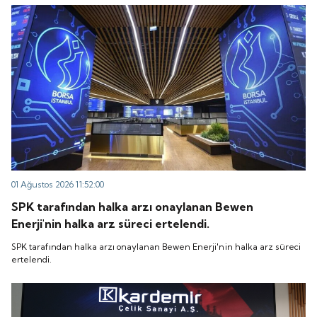
“QUICK” işlem koduyla Borsa İstanbul'da işlem
koduyla Borsa İstanbul'da işlem görmeye başlayacak.
görmeye başlayacak.
01 Ağustos 2026 11:52:00
SPK tarafından halka arzı onaylanan Bewen
Enerji'nin halka arz süreci ertelendi.
SPK tarafından halka arzı onaylanan Bewen Enerji'nin halka arz süreci
ertelendi.