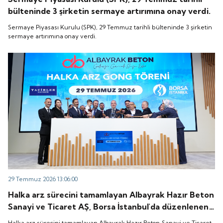
bülteninde 3 şirketin sermaye artırımına onay verdi.
Sermaye Piyasası Kurulu (SPK), 29 Temmuz tarihli bülteninde 3 şirketin
sermaye artırımına onay verdi.
29 Temmuz 2026 13:06:00
Halka arz sürecini tamamlayan Albayrak Hazır Beton
Sanayi ve Ticaret AŞ, Borsa İstanbul'da düzenlenen
gong töreniyle "ALBTN" koduyla işlem görmeye
Halka arz sürecini tamamlayan Albayrak Hazır Beton Sanayi ve Ticaret