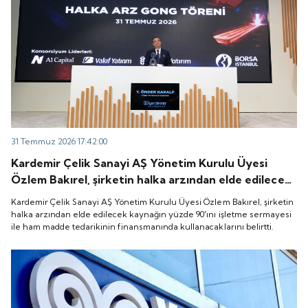
31 Temmuz 2026 17:42:00
Kardemir Çelik Sanayi AŞ Yönetim Kurulu Üyesi
Özlem Bakırel, şirketin halka arzından elde edilecek
kaynağın yüzde 90'ını işletme sermayesi ile ham
Kardemir Çelik Sanayi AŞ Yönetim Kurulu Üyesi Özlem Bakırel, şirketin
madde tedarikinin finansmanında kullanacaklarını
halka arzından elde edilecek kaynağın yüzde 90'ını işletme sermayesi
ile ham madde tedarikinin finansmanında kullanacaklarını belirtti.
belirtti.