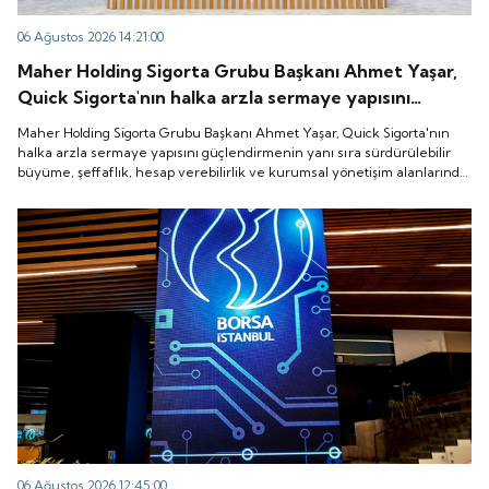
06 Ağustos 2026 14:21:00
Maher Holding Sigorta Grubu Başkanı Ahmet Yaşar,
Quick Sigorta'nın halka arzla sermaye yapısını
güçlendirmenin yanı sıra sürdürülebilir büyüme,
Maher Holding Sigorta Grubu Başkanı Ahmet Yaşar, Quick Sigorta'nın
şeffaflık, hesap verebilirlik ve kurumsal yönetişim
halka arzla sermaye yapısını güçlendirmenin yanı sıra sürdürülebilir
büyüme, şeffaflık, hesap verebilirlik ve kurumsal yönetişim alanlarında
alanlarında yeni bir döneme girdiğini belirtti.
yeni bir döneme girdiğini belirtti.
06 Ağustos 2026 12:45:00