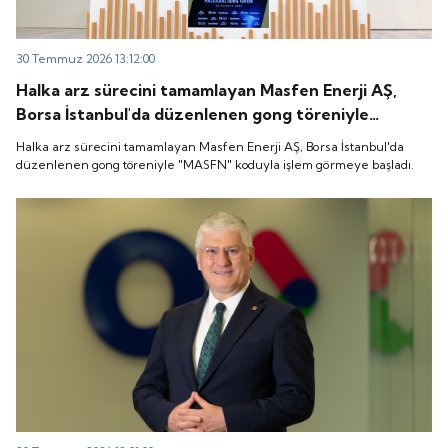
30 Temmuz 2026 13:12:00
Halka arz sürecini tamamlayan Masfen Enerji AŞ,
Borsa İstanbul'da düzenlenen gong töreniyle
"MASFN" koduyla işlem görmeye başladı.
Halka arz sürecini tamamlayan Masfen Enerji AŞ, Borsa İstanbul'da
düzenlenen gong töreniyle "MASFN" koduyla işlem görmeye başladı.