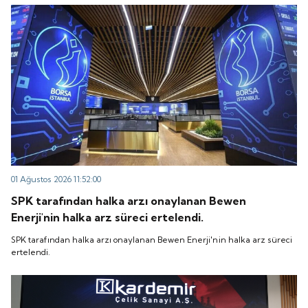
“QUICK” işlem koduyla Borsa İstanbul'da işlem
koduyla Borsa İstanbul'da işlem görmeye başlayacak.
görmeye başlayacak.
01 Ağustos 2026 11:52:00
SPK tarafından halka arzı onaylanan Bewen
Enerji'nin halka arz süreci ertelendi.
SPK tarafından halka arzı onaylanan Bewen Enerji'nin halka arz süreci
ertelendi.