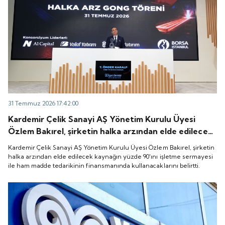
31 Temmuz 2026 17:42:00
Kardemir Çelik Sanayi AŞ Yönetim Kurulu Üyesi
Özlem Bakırel, şirketin halka arzından elde edilecek
kaynağın yüzde 90'ını işletme sermayesi ile ham
Kardemir Çelik Sanayi AŞ Yönetim Kurulu Üyesi Özlem Bakırel, şirketin
madde tedarikinin finansmanında kullanacaklarını
halka arzından elde edilecek kaynağın yüzde 90'ını işletme sermayesi
ile ham madde tedarikinin finansmanında kullanacaklarını belirtti.
belirtti.