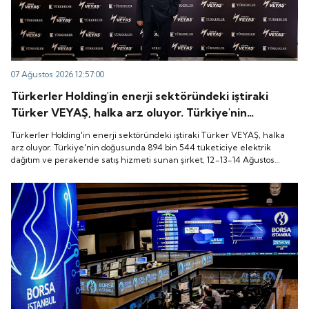
07 Ağustos 2026 12:57:00
Türkerler Holding'in enerji sektöründeki iştiraki
Türker VEYAŞ, halka arz oluyor. Türkiye'nin
doğusunda 894 bin 544 tüketiciye elektrik dağıtım
Türkerler Holding'in enerji sektöründeki iştiraki Türker VEYAŞ, halka
ve perakende satış hizmeti sunan şirket, 12-13-14
arz oluyor. Türkiye'nin doğusunda 894 bin 544 tüketiciye elektrik
dağıtım ve perakende satış hizmeti sunan şirket, 12-13-14 Ağustos
Ağustos tarihleri arasında pay başına 136 TL fiyatla
tarihleri arasında pay başına 136 TL fiyatla talep toplayacak.
talep toplayacak.