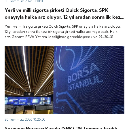
30 Temmuz 2026 13:01:00
Yerli ve milli sigorta şirketi Quick Sigorta, SPK
onayıyla halka arz oluyor. 12 yıl aradan sonra ilk kez
bir sigorta şirketi halka açılmış olacak. Halk arz,
Yerli ve milli sigorta şirketi Quick Sigorta, SPK onayıyla halka arz oluyor.
Garanti BBVA Yatırım liderliğinde gerçekleşecek ve
12 yıl aradan sonra ilk kez bir sigorta şirketi halka açılmış olacak. Halk
arz, Garanti BBVA Yatırım liderliğinde gerçekleşecek ve 29-30-31
29-30-31 Temmuz 2026 tarihlerinde talep
Temmuz 2026 tarihlerinde talep toplanacak, 6 Ağustos tarihinde ise
toplanacak, 6 Ağustos tarihinde ise “Gong Töreni”
“Gong Töreni” ile Quick Sigorta işlem görmeye başlayacak.
ile Quick Sigorta işlem görmeye başlayacak.
30 Temmuz 2026 10:25:00
Sermaye Piyasası Kurulu (SPK), 29 Temmuz tarihli