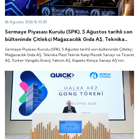
06 Ağustos 2026 16:35:00
Sermaye Piyasası Kurulu (SPK), 5 Ağustos tarihli son
bülteninde Çitlekçi Mağazacılık Gıda AŞ, Teknika
Plast Teknik Kalıp Plastik Sanayi ve Ticaret AŞ,
Sermaye Piyasası Kurulu (SPK), 5 Ağustos tarihli son bülteninde Çitlekçi
Türker Vangölü Enerji Yatırım AŞ, Kapeks Kimya
Mağazacılık Gıda AŞ, Teknika Plast Teknik Kalıp Plastik Sanayi ve Ticaret
AŞ, Türker Vangölü Enerji Yatırım AŞ, Kapeks Kimya Sanayi AŞ'nin
Sanayi AŞ'nin halka arzlarına onay verdiği duyurdu.
halka arzlarına onay verdiği duyurdu.