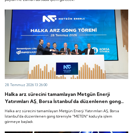
28 Temmuz 2026 13:26:00
Halka arz sürecini tamamlayan Metgün Enerji
Yatırımları AŞ, Borsa İstanbul'da düzenlenen gong
töreniyle "METEN" koduyla işlem görmeye başladı.
Halka arz sürecini tamamlayan Metgün Enerji Yatırımları AŞ, Borsa
İstanbul'da düzenlenen gong töreniyle "METEN" koduyla işlem
görmeye başladı.