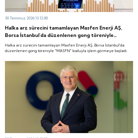
30 Temmuz 2026 13:12:00
Halka arz sürecini tamamlayan Masfen Enerji AŞ,
Borsa İstanbul'da düzenlenen gong töreniyle
"MASFN" koduyla işlem görmeye başladı.
Halka arz sürecini tamamlayan Masfen Enerji AŞ, Borsa İstanbul'da
düzenlenen gong töreniyle "MASFN" koduyla işlem görmeye başladı.