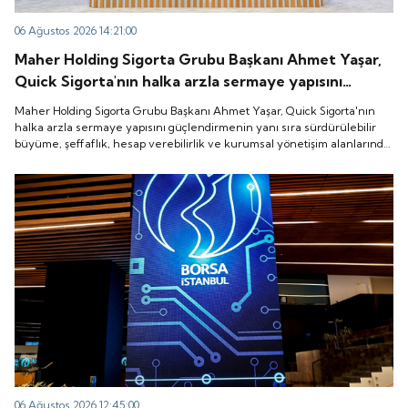
06 Ağustos 2026 14:21:00
Maher Holding Sigorta Grubu Başkanı Ahmet Yaşar,
Quick Sigorta'nın halka arzla sermaye yapısını
güçlendirmenin yanı sıra sürdürülebilir büyüme,
Maher Holding Sigorta Grubu Başkanı Ahmet Yaşar, Quick Sigorta'nın
şeffaflık, hesap verebilirlik ve kurumsal yönetişim
halka arzla sermaye yapısını güçlendirmenin yanı sıra sürdürülebilir
büyüme, şeffaflık, hesap verebilirlik ve kurumsal yönetişim alanlarında
alanlarında yeni bir döneme girdiğini belirtti.
yeni bir döneme girdiğini belirtti.
06 Ağustos 2026 12:45:00