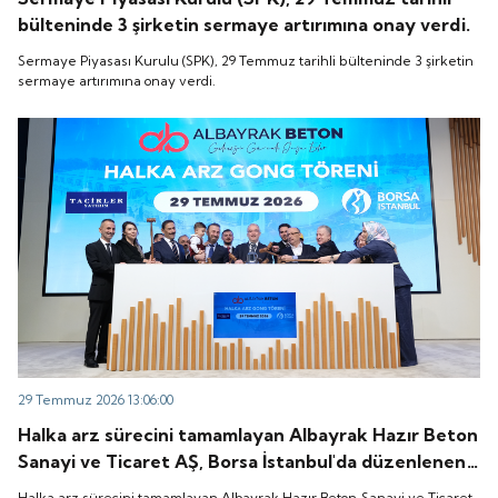
bülteninde 3 şirketin sermaye artırımına onay verdi.
Sermaye Piyasası Kurulu (SPK), 29 Temmuz tarihli bülteninde 3 şirketin
sermaye artırımına onay verdi.
29 Temmuz 2026 13:06:00
Halka arz sürecini tamamlayan Albayrak Hazır Beton
Sanayi ve Ticaret AŞ, Borsa İstanbul'da düzenlenen
gong töreniyle "ALBTN" koduyla işlem görmeye
Halka arz sürecini tamamlayan Albayrak Hazır Beton Sanayi ve Ticaret