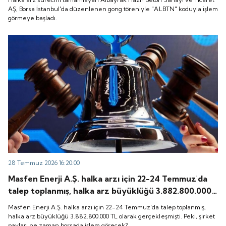
başladı.
AŞ, Borsa İstanbul'da düzenlenen gong töreniyle "ALBTN" koduyla işlem
görmeye başladı.
28 Temmuz 2026 16:20:00
Masfen Enerji A.Ş. halka arzı için 22-24 Temmuz'da
talep toplanmış, halka arz büyüklüğü 3.882.800.000
TL olarak gerçekleşmişti. Peki, şirket payları ne
Masfen Enerji A.Ş. halka arzı için 22-24 Temmuz'da talep toplanmış,
zaman borsada işlem görecek?
halka arz büyüklüğü 3.882.800.000 TL olarak gerçekleşmişti. Peki, şirket
payları ne zaman borsada işlem görecek?