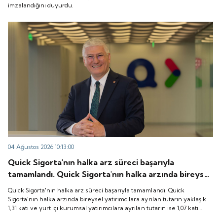
imzalandığını duyurdu.
04 Ağustos 2026 10:13:00
Quick Sigorta'nın halka arz süreci başarıyla
tamamlandı. Quick Sigorta'nın halka arzında bireysel
yatırımcılara ayrılan tutarın yaklaşık 1,31 katı ve yurt
Quick Sigorta'nın halka arz süreci başarıyla tamamlandı. Quick
içi kurumsal yatırımcılara ayrılan tutarın ise 1,07 katı
Sigorta'nın halka arzında bireysel yatırımcılara ayrılan tutarın yaklaşık
1,31 katı ve yurt içi kurumsal yatırımcılara ayrılan tutarın ise 1,07 katı
talep geldi. Quick Sigorta, 6 Ağustos 2026 tarihinde
talep geldi. Quick Sigorta, 6 Ağustos 2026 tarihinde “QUICK” işlem