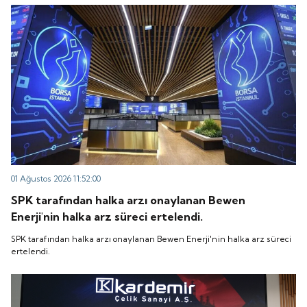
“QUICK” işlem koduyla Borsa İstanbul'da işlem
koduyla Borsa İstanbul'da işlem görmeye başlayacak.
görmeye başlayacak.
01 Ağustos 2026 11:52:00
SPK tarafından halka arzı onaylanan Bewen
Enerji'nin halka arz süreci ertelendi.
SPK tarafından halka arzı onaylanan Bewen Enerji'nin halka arz süreci
ertelendi.