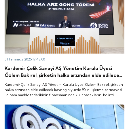
31 Temmuz 2026 17:42:00
Kardemir Çelik Sanayi AŞ Yönetim Kurulu Üyesi
Özlem Bakırel, şirketin halka arzından elde edilecek
kaynağın yüzde 90'ını işletme sermayesi ile ham
Kardemir Çelik Sanayi AŞ Yönetim Kurulu Üyesi Özlem Bakırel, şirketin
madde tedarikinin finansmanında kullanacaklarını
halka arzından elde edilecek kaynağın yüzde 90'ını işletme sermayesi
ile ham madde tedarikinin finansmanında kullanacaklarını belirtti.
belirtti.