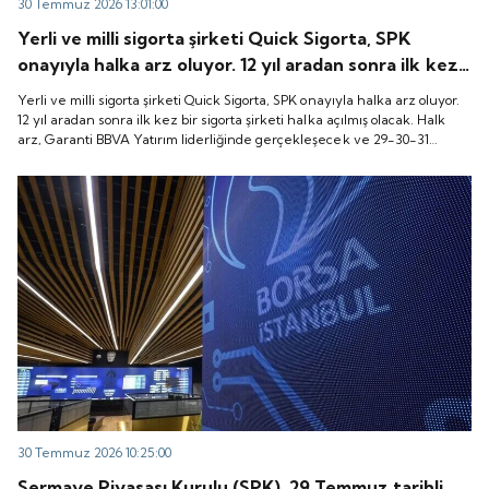
30 Temmuz 2026 13:01:00
Yerli ve milli sigorta şirketi Quick Sigorta, SPK
onayıyla halka arz oluyor. 12 yıl aradan sonra ilk kez
bir sigorta şirketi halka açılmış olacak. Halk arz,
Yerli ve milli sigorta şirketi Quick Sigorta, SPK onayıyla halka arz oluyor.
Garanti BBVA Yatırım liderliğinde gerçekleşecek ve
12 yıl aradan sonra ilk kez bir sigorta şirketi halka açılmış olacak. Halk
arz, Garanti BBVA Yatırım liderliğinde gerçekleşecek ve 29-30-31
29-30-31 Temmuz 2026 tarihlerinde talep
Temmuz 2026 tarihlerinde talep toplanacak, 6 Ağustos tarihinde ise
toplanacak, 6 Ağustos tarihinde ise “Gong Töreni”
“Gong Töreni” ile Quick Sigorta işlem görmeye başlayacak.
ile Quick Sigorta işlem görmeye başlayacak.
30 Temmuz 2026 10:25:00
Sermaye Piyasası Kurulu (SPK), 29 Temmuz tarihli