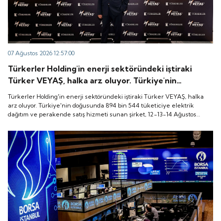
07 Ağustos 2026 12:57:00
Türkerler Holding'in enerji sektöründeki iştiraki
Türker VEYAŞ, halka arz oluyor. Türkiye'nin
doğusunda 894 bin 544 tüketiciye elektrik dağıtım
Türkerler Holding'in enerji sektöründeki iştiraki Türker VEYAŞ, halka
ve perakende satış hizmeti sunan şirket, 12-13-14
arz oluyor. Türkiye'nin doğusunda 894 bin 544 tüketiciye elektrik
dağıtım ve perakende satış hizmeti sunan şirket, 12-13-14 Ağustos
Ağustos tarihleri arasında pay başına 136 TL fiyatla
tarihleri arasında pay başına 136 TL fiyatla talep toplayacak.
talep toplayacak.