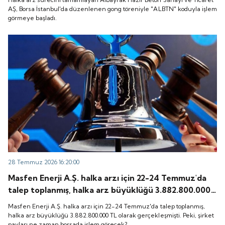
başladı.
AŞ, Borsa İstanbul'da düzenlenen gong töreniyle "ALBTN" koduyla işlem
görmeye başladı.
28 Temmuz 2026 16:20:00
Masfen Enerji A.Ş. halka arzı için 22-24 Temmuz'da
talep toplanmış, halka arz büyüklüğü 3.882.800.000
TL olarak gerçekleşmişti. Peki, şirket payları ne
Masfen Enerji A.Ş. halka arzı için 22-24 Temmuz'da talep toplanmış,
zaman borsada işlem görecek?
halka arz büyüklüğü 3.882.800.000 TL olarak gerçekleşmişti. Peki, şirket
payları ne zaman borsada işlem görecek?