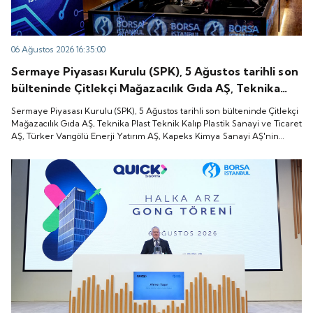
06 Ağustos 2026 16:35:00
Sermaye Piyasası Kurulu (SPK), 5 Ağustos tarihli son
bülteninde Çitlekçi Mağazacılık Gıda AŞ, Teknika
Plast Teknik Kalıp Plastik Sanayi ve Ticaret AŞ,
Sermaye Piyasası Kurulu (SPK), 5 Ağustos tarihli son bülteninde Çitlekçi
Türker Vangölü Enerji Yatırım AŞ, Kapeks Kimya
Mağazacılık Gıda AŞ, Teknika Plast Teknik Kalıp Plastik Sanayi ve Ticaret
AŞ, Türker Vangölü Enerji Yatırım AŞ, Kapeks Kimya Sanayi AŞ'nin
Sanayi AŞ'nin halka arzlarına onay verdiği duyurdu.
halka arzlarına onay verdiği duyurdu.