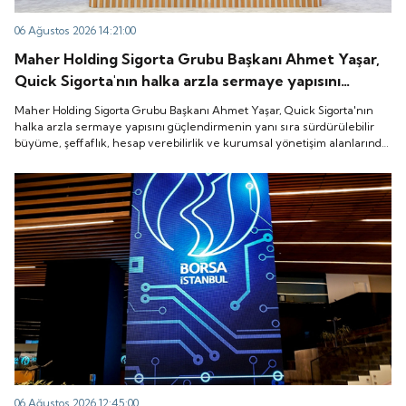
06 Ağustos 2026 14:21:00
Maher Holding Sigorta Grubu Başkanı Ahmet Yaşar,
Quick Sigorta'nın halka arzla sermaye yapısını
güçlendirmenin yanı sıra sürdürülebilir büyüme,
Maher Holding Sigorta Grubu Başkanı Ahmet Yaşar, Quick Sigorta'nın
şeffaflık, hesap verebilirlik ve kurumsal yönetişim
halka arzla sermaye yapısını güçlendirmenin yanı sıra sürdürülebilir
büyüme, şeffaflık, hesap verebilirlik ve kurumsal yönetişim alanlarında
alanlarında yeni bir döneme girdiğini belirtti.
yeni bir döneme girdiğini belirtti.
06 Ağustos 2026 12:45:00