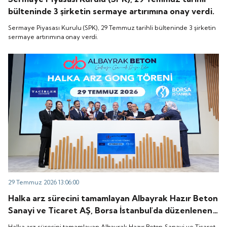
bülteninde 3 şirketin sermaye artırımına onay verdi.
Sermaye Piyasası Kurulu (SPK), 29 Temmuz tarihli bülteninde 3 şirketin
sermaye artırımına onay verdi.
29 Temmuz 2026 13:06:00
Halka arz sürecini tamamlayan Albayrak Hazır Beton
Sanayi ve Ticaret AŞ, Borsa İstanbul'da düzenlenen
gong töreniyle "ALBTN" koduyla işlem görmeye
Halka arz sürecini tamamlayan Albayrak Hazır Beton Sanayi ve Ticaret