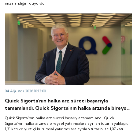
imzalandığını duyurdu.
04 Ağustos 2026 10:13:00
Quick Sigorta'nın halka arz süreci başarıyla
tamamlandı. Quick Sigorta'nın halka arzında bireysel
yatırımcılara ayrılan tutarın yaklaşık 1,31 katı ve yurt
Quick Sigorta'nın halka arz süreci başarıyla tamamlandı. Quick
içi kurumsal yatırımcılara ayrılan tutarın ise 1,07 katı
Sigorta'nın halka arzında bireysel yatırımcılara ayrılan tutarın yaklaşık
1,31 katı ve yurt içi kurumsal yatırımcılara ayrılan tutarın ise 1,07 katı
talep geldi. Quick Sigorta, 6 Ağustos 2026 tarihinde
talep geldi. Quick Sigorta, 6 Ağustos 2026 tarihinde “QUICK” işlem