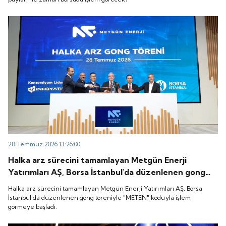
28 Temmuz 2026 13:26:00
Halka arz sürecini tamamlayan Metgün Enerji
Yatırımları AŞ, Borsa İstanbul'da düzenlenen gong
töreniyle "METEN" koduyla işlem görmeye başladı.
Halka arz sürecini tamamlayan Metgün Enerji Yatırımları AŞ, Borsa
İstanbul'da düzenlenen gong töreniyle "METEN" koduyla işlem
görmeye başladı.