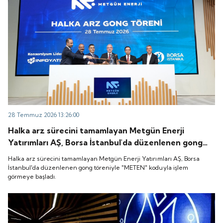
28 Temmuz 2026 13:26:00
Halka arz sürecini tamamlayan Metgün Enerji
Yatırımları AŞ, Borsa İstanbul'da düzenlenen gong
töreniyle "METEN" koduyla işlem görmeye başladı.
Halka arz sürecini tamamlayan Metgün Enerji Yatırımları AŞ, Borsa
İstanbul'da düzenlenen gong töreniyle "METEN" koduyla işlem
görmeye başladı.