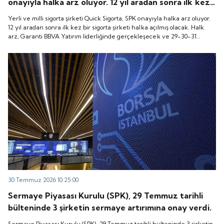
onayıyla halka arz oluyor. 12 yıl aradan sonra ilk kez
bir sigorta şirketi halka açılmış olacak. Halk arz,
Yerli ve milli sigorta şirketi Quick Sigorta, SPK onayıyla halka arz oluyor.
Garanti BBVA Yatırım liderliğinde gerçekleşecek ve
12 yıl aradan sonra ilk kez bir sigorta şirketi halka açılmış olacak. Halk
arz, Garanti BBVA Yatırım liderliğinde gerçekleşecek ve 29-30-31
29-30-31 Temmuz 2026 tarihlerinde talep
Temmuz 2026 tarihlerinde talep toplanacak, 6 Ağustos tarihinde ise
toplanacak, 6 Ağustos tarihinde ise “Gong Töreni”
“Gong Töreni” ile Quick Sigorta işlem görmeye başlayacak.
ile Quick Sigorta işlem görmeye başlayacak.
30 Temmuz 2026 10:25:00
Sermaye Piyasası Kurulu (SPK), 29 Temmuz tarihli
bülteninde 3 şirketin sermaye artırımına onay verdi.
Sermaye Piyasası Kurulu (SPK), 29 Temmuz tarihli bülteninde 3 şirketin