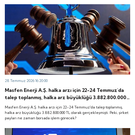
28 Temmuz 2026 16:20:00
Masfen Enerji A.Ş. halka arzı için 22-24 Temmuz'da
talep toplanmış, halka arz büyüklüğü 3.882.800.000
TL olarak gerçekleşmişti. Peki, şirket payları ne
Masfen Enerji A.Ş. halka arzı için 22-24 Temmuz'da talep toplanmış,
zaman borsada işlem görecek?
halka arz büyüklüğü 3.882.800.000 TL olarak gerçekleşmişti. Peki, şirket
payları ne zaman borsada işlem görecek?