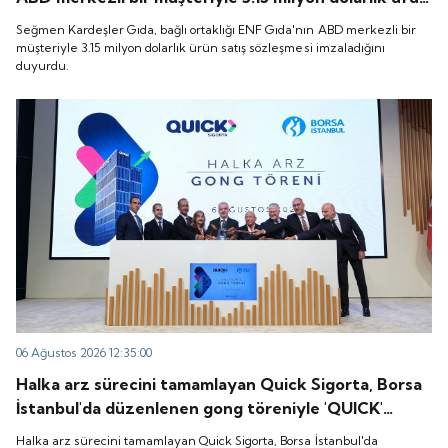
satış sözleşmesi imzaladığını duyurdu.
Seğmen Kardeşler Gıda, bağlı ortaklığı ENF Gıda'nın ABD merkezli bir
müşteriyle 3.15 milyon dolarlık ürün satış sözleşmesi imzaladığını
duyurdu.
06 Ağustos 2026 12:35:00
Halka arz sürecini tamamlayan Quick Sigorta, Borsa
İstanbul'da düzenlenen gong töreniyle 'QUICK'
koduyla işlem görmeye başladı.
Halka arz sürecini tamamlayan Quick Sigorta, Borsa İstanbul'da