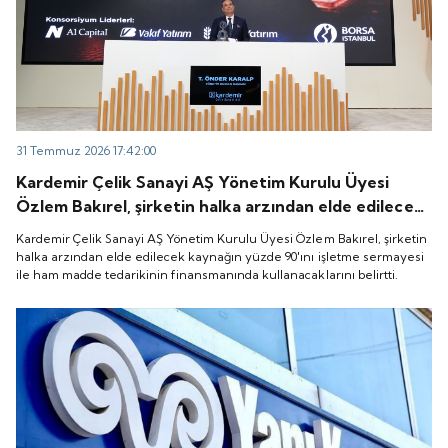
31 Temmuz 2026 17:42:00
Kardemir Çelik Sanayi AŞ Yönetim Kurulu Üyesi
Özlem Bakırel, şirketin halka arzından elde edilecek
kaynağın yüzde 90'ını işletme sermayesi ile ham
Kardemir Çelik Sanayi AŞ Yönetim Kurulu Üyesi Özlem Bakırel, şirketin
madde tedarikinin finansmanında kullanacaklarını
halka arzından elde edilecek kaynağın yüzde 90'ını işletme sermayesi
ile ham madde tedarikinin finansmanında kullanacaklarını belirtti.
belirtti.