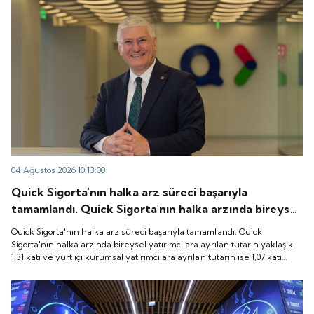
04 Ağustos 2026 10:13:00
Quick Sigorta'nın halka arz süreci başarıyla
tamamlandı. Quick Sigorta'nın halka arzında bireysel
yatırımcılara ayrılan tutarın yaklaşık 1,31 katı ve yurt
Quick Sigorta'nın halka arz süreci başarıyla tamamlandı. Quick
içi kurumsal yatırımcılara ayrılan tutarın ise 1,07 katı
Sigorta'nın halka arzında bireysel yatırımcılara ayrılan tutarın yaklaşık
1,31 katı ve yurt içi kurumsal yatırımcılara ayrılan tutarın ise 1,07 katı
talep geldi. Quick Sigorta, 6 Ağustos 2026 tarihinde
talep geldi. Quick Sigorta, 6 Ağustos 2026 tarihinde “QUICK” işlem
“QUICK” işlem koduyla Borsa İstanbul'da işlem
koduyla Borsa İstanbul'da işlem görmeye başlayacak.
görmeye başlayacak.