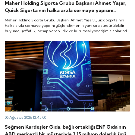
Maher Holding Sigorta Grubu Başkanı Ahmet Yaşar,
Quick Sigorta'nın halka arzla sermaye yapısını
güçlendirmenin yanı sıra sürdürülebilir büyüme,
Maher Holding Sigorta Grubu Başkanı Ahmet Yaşar, Quick Sigorta'nın
şeffaflık, hesap verebilirlik ve kurumsal yönetişim
halka arzla sermaye yapısını güçlendirmenin yanı sıra sürdürülebilir
büyüme, şeffaflık, hesap verebilirlik ve kurumsal yönetişim alanlarında
alanlarında yeni bir döneme girdiğini belirtti.
yeni bir döneme girdiğini belirtti.
06 Ağustos 2026 12:45:00
Seğmen Kardeşler Gıda, bağlı ortaklığı ENF Gıda'nın
ABD merkezli bir müşteriyle 3.15 milyon dolarlık ürün