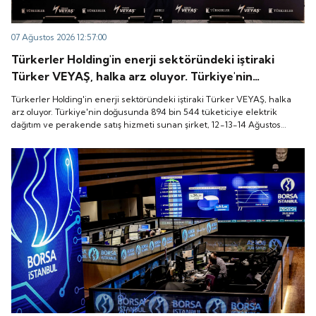
07 Ağustos 2026 12:57:00
Türkerler Holding'in enerji sektöründeki iştiraki
Türker VEYAŞ, halka arz oluyor. Türkiye'nin
doğusunda 894 bin 544 tüketiciye elektrik dağıtım
Türkerler Holding'in enerji sektöründeki iştiraki Türker VEYAŞ, halka
ve perakende satış hizmeti sunan şirket, 12-13-14
arz oluyor. Türkiye'nin doğusunda 894 bin 544 tüketiciye elektrik
dağıtım ve perakende satış hizmeti sunan şirket, 12-13-14 Ağustos
Ağustos tarihleri arasında pay başına 136 TL fiyatla
tarihleri arasında pay başına 136 TL fiyatla talep toplayacak.
talep toplayacak.