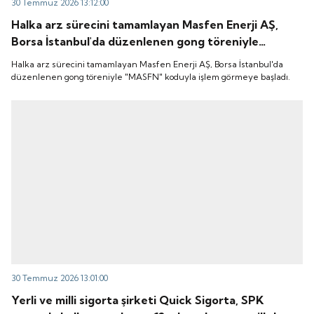
30 Temmuz 2026 13:12:00
Halka arz sürecini tamamlayan Masfen Enerji AŞ,
Borsa İstanbul'da düzenlenen gong töreniyle
"MASFN" koduyla işlem görmeye başladı.
Halka arz sürecini tamamlayan Masfen Enerji AŞ, Borsa İstanbul'da
düzenlenen gong töreniyle "MASFN" koduyla işlem görmeye başladı.
30 Temmuz 2026 13:01:00
Yerli ve milli sigorta şirketi Quick Sigorta, SPK