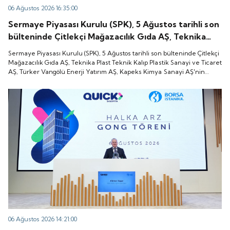
06 Ağustos 2026 16:35:00
Sermaye Piyasası Kurulu (SPK), 5 Ağustos tarihli son
bülteninde Çitlekçi Mağazacılık Gıda AŞ, Teknika
Plast Teknik Kalıp Plastik Sanayi ve Ticaret AŞ,
Sermaye Piyasası Kurulu (SPK), 5 Ağustos tarihli son bülteninde Çitlekçi
Türker Vangölü Enerji Yatırım AŞ, Kapeks Kimya
Mağazacılık Gıda AŞ, Teknika Plast Teknik Kalıp Plastik Sanayi ve Ticaret
AŞ, Türker Vangölü Enerji Yatırım AŞ, Kapeks Kimya Sanayi AŞ'nin
Sanayi AŞ'nin halka arzlarına onay verdiği duyurdu.
halka arzlarına onay verdiği duyurdu.
06 Ağustos 2026 14:21:00