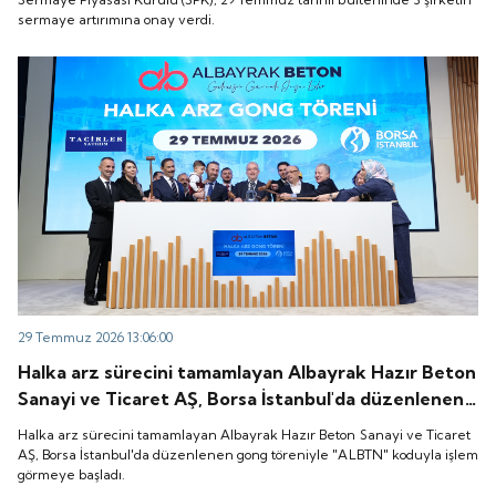
sermaye artırımına onay verdi.
29 Temmuz 2026 13:06:00
Halka arz sürecini tamamlayan Albayrak Hazır Beton
Sanayi ve Ticaret AŞ, Borsa İstanbul'da düzenlenen
gong töreniyle "ALBTN" koduyla işlem görmeye
Halka arz sürecini tamamlayan Albayrak Hazır Beton Sanayi ve Ticaret
başladı.
AŞ, Borsa İstanbul'da düzenlenen gong töreniyle "ALBTN" koduyla işlem
görmeye başladı.