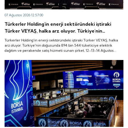
07 Ağustos 2026 12:57:00
Türkerler Holding'in enerji sektöründeki iştiraki
Türker VEYAŞ, halka arz oluyor. Türkiye'nin
doğusunda 894 bin 544 tüketiciye elektrik dağıtım
Türkerler Holding'in enerji sektöründeki iştiraki Türker VEYAŞ, halka
ve perakende satış hizmeti sunan şirket, 12-13-14
arz oluyor. Türkiye'nin doğusunda 894 bin 544 tüketiciye elektrik
dağıtım ve perakende satış hizmeti sunan şirket, 12-13-14 Ağustos
Ağustos tarihleri arasında pay başına 136 TL fiyatla
tarihleri arasında pay başına 136 TL fiyatla talep toplayacak.
talep toplayacak.