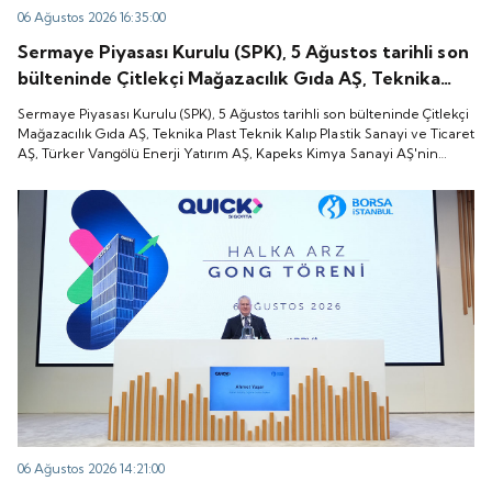
06 Ağustos 2026 16:35:00
Sermaye Piyasası Kurulu (SPK), 5 Ağustos tarihli son
bülteninde Çitlekçi Mağazacılık Gıda AŞ, Teknika
Plast Teknik Kalıp Plastik Sanayi ve Ticaret AŞ,
Sermaye Piyasası Kurulu (SPK), 5 Ağustos tarihli son bülteninde Çitlekçi
Türker Vangölü Enerji Yatırım AŞ, Kapeks Kimya
Mağazacılık Gıda AŞ, Teknika Plast Teknik Kalıp Plastik Sanayi ve Ticaret
AŞ, Türker Vangölü Enerji Yatırım AŞ, Kapeks Kimya Sanayi AŞ'nin
Sanayi AŞ'nin halka arzlarına onay verdiği duyurdu.
halka arzlarına onay verdiği duyurdu.
06 Ağustos 2026 14:21:00