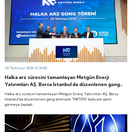
28 Temmuz 2026 13:26:00
Halka arz sürecini tamamlayan Metgün Enerji
Yatırımları AŞ, Borsa İstanbul'da düzenlenen gong
töreniyle "METEN" koduyla işlem görmeye başladı.
Halka arz sürecini tamamlayan Metgün Enerji Yatırımları AŞ, Borsa
İstanbul'da düzenlenen gong töreniyle "METEN" koduyla işlem
görmeye başladı.