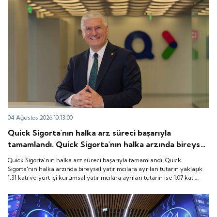
04 Ağustos 2026 10:13:00
Quick Sigorta'nın halka arz süreci başarıyla
tamamlandı. Quick Sigorta'nın halka arzında bireysel
yatırımcılara ayrılan tutarın yaklaşık 1,31 katı ve yurt
Quick Sigorta'nın halka arz süreci başarıyla tamamlandı. Quick
içi kurumsal yatırımcılara ayrılan tutarın ise 1,07 katı
Sigorta'nın halka arzında bireysel yatırımcılara ayrılan tutarın yaklaşık
1,31 katı ve yurt içi kurumsal yatırımcılara ayrılan tutarın ise 1,07 katı
talep geldi. Quick Sigorta, 6 Ağustos 2026 tarihinde
talep geldi. Quick Sigorta, 6 Ağustos 2026 tarihinde “QUICK” işlem
“QUICK” işlem koduyla Borsa İstanbul'da işlem
koduyla Borsa İstanbul'da işlem görmeye başlayacak.
görmeye başlayacak.