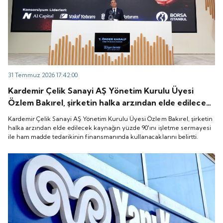
31 Temmuz 2026 17:42:00
Kardemir Çelik Sanayi AŞ Yönetim Kurulu Üyesi
Özlem Bakırel, şirketin halka arzından elde edilecek
kaynağın yüzde 90'ını işletme sermayesi ile ham
Kardemir Çelik Sanayi AŞ Yönetim Kurulu Üyesi Özlem Bakırel, şirketin
madde tedarikinin finansmanında kullanacaklarını
halka arzından elde edilecek kaynağın yüzde 90'ını işletme sermayesi
ile ham madde tedarikinin finansmanında kullanacaklarını belirtti.
belirtti.