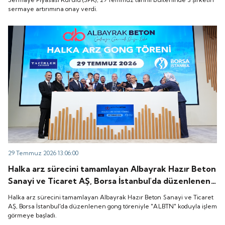
sermaye artırımına onay verdi.
29 Temmuz 2026 13:06:00
Halka arz sürecini tamamlayan Albayrak Hazır Beton
Sanayi ve Ticaret AŞ, Borsa İstanbul'da düzenlenen
gong töreniyle "ALBTN" koduyla işlem görmeye
Halka arz sürecini tamamlayan Albayrak Hazır Beton Sanayi ve Ticaret
başladı.
AŞ, Borsa İstanbul'da düzenlenen gong töreniyle "ALBTN" koduyla işlem
görmeye başladı.