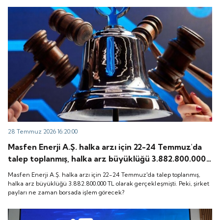
28 Temmuz 2026 16:20:00
Masfen Enerji A.Ş. halka arzı için 22-24 Temmuz'da
talep toplanmış, halka arz büyüklüğü 3.882.800.000
TL olarak gerçekleşmişti. Peki, şirket payları ne
Masfen Enerji A.Ş. halka arzı için 22-24 Temmuz'da talep toplanmış,
zaman borsada işlem görecek?
halka arz büyüklüğü 3.882.800.000 TL olarak gerçekleşmişti. Peki, şirket
payları ne zaman borsada işlem görecek?