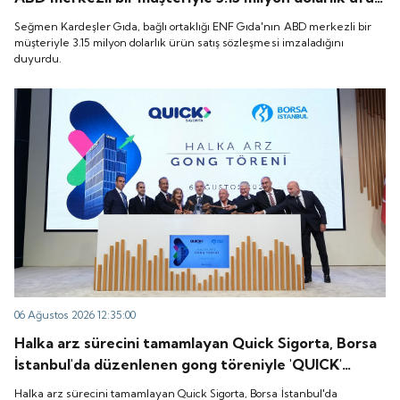
satış sözleşmesi imzaladığını duyurdu.
Seğmen Kardeşler Gıda, bağlı ortaklığı ENF Gıda'nın ABD merkezli bir
müşteriyle 3.15 milyon dolarlık ürün satış sözleşmesi imzaladığını
duyurdu.
06 Ağustos 2026 12:35:00
Halka arz sürecini tamamlayan Quick Sigorta, Borsa
İstanbul'da düzenlenen gong töreniyle 'QUICK'
koduyla işlem görmeye başladı.
Halka arz sürecini tamamlayan Quick Sigorta, Borsa İstanbul'da