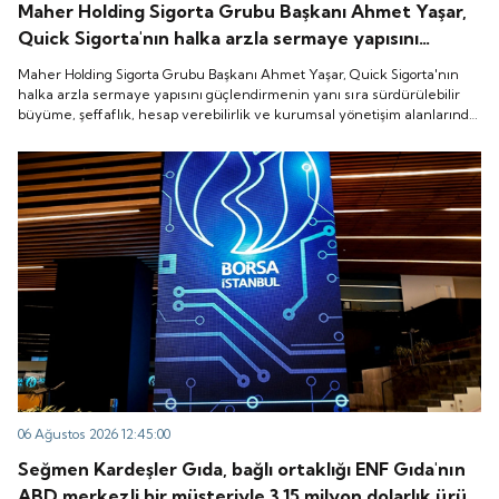
Maher Holding Sigorta Grubu Başkanı Ahmet Yaşar,
Quick Sigorta'nın halka arzla sermaye yapısını
güçlendirmenin yanı sıra sürdürülebilir büyüme,
Maher Holding Sigorta Grubu Başkanı Ahmet Yaşar, Quick Sigorta'nın
şeffaflık, hesap verebilirlik ve kurumsal yönetişim
halka arzla sermaye yapısını güçlendirmenin yanı sıra sürdürülebilir
büyüme, şeffaflık, hesap verebilirlik ve kurumsal yönetişim alanlarında
alanlarında yeni bir döneme girdiğini belirtti.
yeni bir döneme girdiğini belirtti.
06 Ağustos 2026 12:45:00
Seğmen Kardeşler Gıda, bağlı ortaklığı ENF Gıda'nın
ABD merkezli bir müşteriyle 3.15 milyon dolarlık ürün