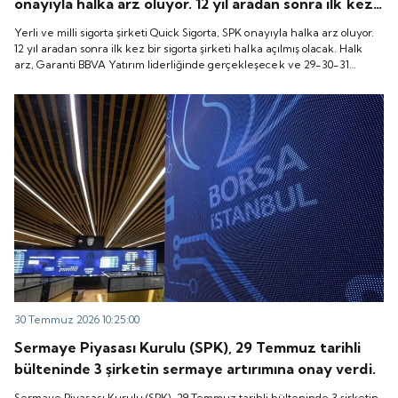
onayıyla halka arz oluyor. 12 yıl aradan sonra ilk kez
bir sigorta şirketi halka açılmış olacak. Halk arz,
Yerli ve milli sigorta şirketi Quick Sigorta, SPK onayıyla halka arz oluyor.
Garanti BBVA Yatırım liderliğinde gerçekleşecek ve
12 yıl aradan sonra ilk kez bir sigorta şirketi halka açılmış olacak. Halk
arz, Garanti BBVA Yatırım liderliğinde gerçekleşecek ve 29-30-31
29-30-31 Temmuz 2026 tarihlerinde talep
Temmuz 2026 tarihlerinde talep toplanacak, 6 Ağustos tarihinde ise
toplanacak, 6 Ağustos tarihinde ise “Gong Töreni”
“Gong Töreni” ile Quick Sigorta işlem görmeye başlayacak.
ile Quick Sigorta işlem görmeye başlayacak.
30 Temmuz 2026 10:25:00
Sermaye Piyasası Kurulu (SPK), 29 Temmuz tarihli
bülteninde 3 şirketin sermaye artırımına onay verdi.
Sermaye Piyasası Kurulu (SPK), 29 Temmuz tarihli bülteninde 3 şirketin