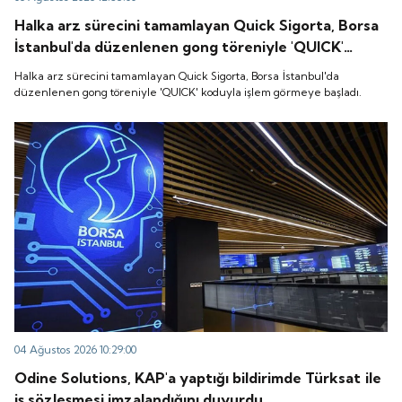
Halka arz sürecini tamamlayan Quick Sigorta, Borsa
İstanbul'da düzenlenen gong töreniyle 'QUICK'
koduyla işlem görmeye başladı.
Halka arz sürecini tamamlayan Quick Sigorta, Borsa İstanbul'da
düzenlenen gong töreniyle 'QUICK' koduyla işlem görmeye başladı.
04 Ağustos 2026 10:29:00
Odine Solutions, KAP'a yaptığı bildirimde Türksat ile
iş sözleşmesi imzalandığını duyurdu.