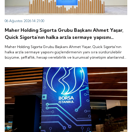
06 Ağustos 2026 14:21:00
Maher Holding Sigorta Grubu Başkanı Ahmet Yaşar,
Quick Sigorta'nın halka arzla sermaye yapısını
güçlendirmenin yanı sıra sürdürülebilir büyüme,
Maher Holding Sigorta Grubu Başkanı Ahmet Yaşar, Quick Sigorta'nın
şeffaflık, hesap verebilirlik ve kurumsal yönetişim
halka arzla sermaye yapısını güçlendirmenin yanı sıra sürdürülebilir
büyüme, şeffaflık, hesap verebilirlik ve kurumsal yönetişim alanlarında
alanlarında yeni bir döneme girdiğini belirtti.
yeni bir döneme girdiğini belirtti.