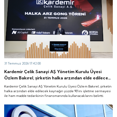
31 Temmuz 2026 17:42:00
Kardemir Çelik Sanayi AŞ Yönetim Kurulu Üyesi
Özlem Bakırel, şirketin halka arzından elde edilecek
kaynağın yüzde 90'ını işletme sermayesi ile ham
Kardemir Çelik Sanayi AŞ Yönetim Kurulu Üyesi Özlem Bakırel, şirketin
madde tedarikinin finansmanında kullanacaklarını
halka arzından elde edilecek kaynağın yüzde 90'ını işletme sermayesi
ile ham madde tedarikinin finansmanında kullanacaklarını belirtti.
belirtti.