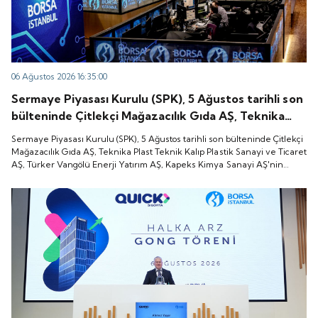
06 Ağustos 2026 16:35:00
Sermaye Piyasası Kurulu (SPK), 5 Ağustos tarihli son
bülteninde Çitlekçi Mağazacılık Gıda AŞ, Teknika
Plast Teknik Kalıp Plastik Sanayi ve Ticaret AŞ,
Sermaye Piyasası Kurulu (SPK), 5 Ağustos tarihli son bülteninde Çitlekçi
Türker Vangölü Enerji Yatırım AŞ, Kapeks Kimya
Mağazacılık Gıda AŞ, Teknika Plast Teknik Kalıp Plastik Sanayi ve Ticaret
AŞ, Türker Vangölü Enerji Yatırım AŞ, Kapeks Kimya Sanayi AŞ'nin
Sanayi AŞ'nin halka arzlarına onay verdiği duyurdu.
halka arzlarına onay verdiği duyurdu.