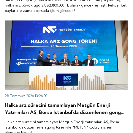
zaman borsada işlem görecek?
halka arz büyüklüğü 3.882.800.000 TL olarak gerçekleşmişti. Peki, şirket
payları ne zaman borsada işlem görecek?
28 Temmuz 2026 13:26:00
Halka arz sürecini tamamlayan Metgün Enerji
Yatırımları AŞ, Borsa İstanbul'da düzenlenen gong
töreniyle "METEN" koduyla işlem görmeye başladı.
Halka arz sürecini tamamlayan Metgün Enerji Yatırımları AŞ, Borsa
İstanbul'da düzenlenen gong töreniyle "METEN" koduyla işlem
görmeye başladı.