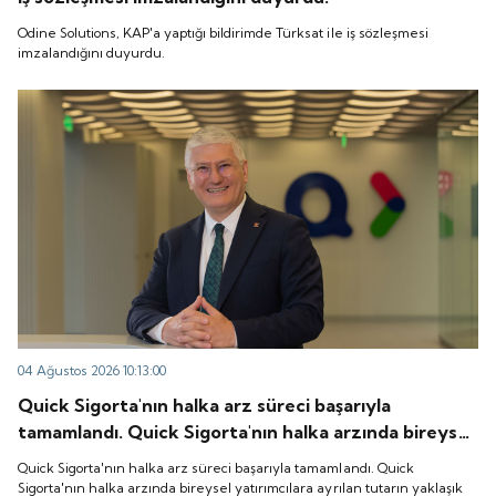
Odine Solutions, KAP'a yaptığı bildirimde Türksat ile iş sözleşmesi
imzalandığını duyurdu.
04 Ağustos 2026 10:13:00
Quick Sigorta'nın halka arz süreci başarıyla
tamamlandı. Quick Sigorta'nın halka arzında bireysel
yatırımcılara ayrılan tutarın yaklaşık 1,31 katı ve yurt
Quick Sigorta'nın halka arz süreci başarıyla tamamlandı. Quick
içi kurumsal yatırımcılara ayrılan tutarın ise 1,07 katı
Sigorta'nın halka arzında bireysel yatırımcılara ayrılan tutarın yaklaşık