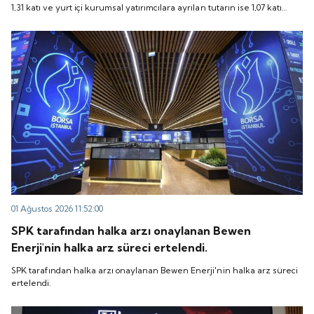
1,31 katı ve yurt içi kurumsal yatırımcılara ayrılan tutarın ise 1,07 katı
talep geldi. Quick Sigorta, 6 Ağustos 2026 tarihinde
talep geldi. Quick Sigorta, 6 Ağustos 2026 tarihinde “QUICK” işlem
“QUICK” işlem koduyla Borsa İstanbul'da işlem
koduyla Borsa İstanbul'da işlem görmeye başlayacak.
görmeye başlayacak.
01 Ağustos 2026 11:52:00
SPK tarafından halka arzı onaylanan Bewen
Enerji'nin halka arz süreci ertelendi.
SPK tarafından halka arzı onaylanan Bewen Enerji'nin halka arz süreci
ertelendi.