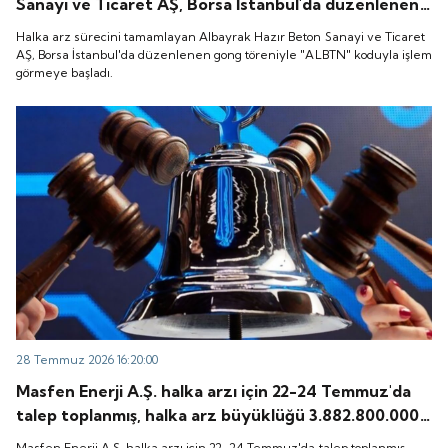
Sanayi ve Ticaret AŞ, Borsa İstanbul'da düzenlenen
gong töreniyle "ALBTN" koduyla işlem görmeye
Halka arz sürecini tamamlayan Albayrak Hazır Beton Sanayi ve Ticaret
başladı.
AŞ, Borsa İstanbul'da düzenlenen gong töreniyle "ALBTN" koduyla işlem
görmeye başladı.
28 Temmuz 2026 16:20:00
Masfen Enerji A.Ş. halka arzı için 22-24 Temmuz'da
talep toplanmış, halka arz büyüklüğü 3.882.800.000
TL olarak gerçekleşmişti. Peki, şirket payları ne
Masfen Enerji A.Ş. halka arzı için 22-24 Temmuz'da talep toplanmış,