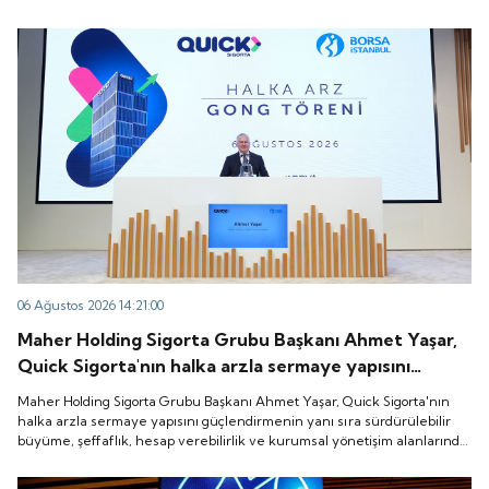
halka arzlarına onay verdiği duyurdu.
06 Ağustos 2026 14:21:00
Maher Holding Sigorta Grubu Başkanı Ahmet Yaşar,
Quick Sigorta'nın halka arzla sermaye yapısını
güçlendirmenin yanı sıra sürdürülebilir büyüme,
Maher Holding Sigorta Grubu Başkanı Ahmet Yaşar, Quick Sigorta'nın
şeffaflık, hesap verebilirlik ve kurumsal yönetişim
halka arzla sermaye yapısını güçlendirmenin yanı sıra sürdürülebilir
büyüme, şeffaflık, hesap verebilirlik ve kurumsal yönetişim alanlarında
alanlarında yeni bir döneme girdiğini belirtti.
yeni bir döneme girdiğini belirtti.