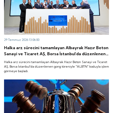
29 Temmuz 2026 13:06:00
Halka arz sürecini tamamlayan Albayrak Hazır Beton
Sanayi ve Ticaret AŞ, Borsa İstanbul'da düzenlenen
gong töreniyle "ALBTN" koduyla işlem görmeye
Halka arz sürecini tamamlayan Albayrak Hazır Beton Sanayi ve Ticaret
başladı.
AŞ, Borsa İstanbul'da düzenlenen gong töreniyle "ALBTN" koduyla işlem
görmeye başladı.