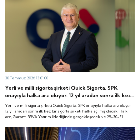
30 Temmuz 2026 13:01:00
Yerli ve milli sigorta şirketi Quick Sigorta, SPK
onayıyla halka arz oluyor. 12 yıl aradan sonra ilk kez
bir sigorta şirketi halka açılmış olacak. Halk arz,
Yerli ve milli sigorta şirketi Quick Sigorta, SPK onayıyla halka arz oluyor.
Garanti BBVA Yatırım liderliğinde gerçekleşecek ve
12 yıl aradan sonra ilk kez bir sigorta şirketi halka açılmış olacak. Halk
arz, Garanti BBVA Yatırım liderliğinde gerçekleşecek ve 29-30-31
29-30-31 Temmuz 2026 tarihlerinde talep
Temmuz 2026 tarihlerinde talep toplanacak, 6 Ağustos tarihinde ise
toplanacak, 6 Ağustos tarihinde ise “Gong Töreni”
“Gong Töreni” ile Quick Sigorta işlem görmeye başlayacak.
ile Quick Sigorta işlem görmeye başlayacak.