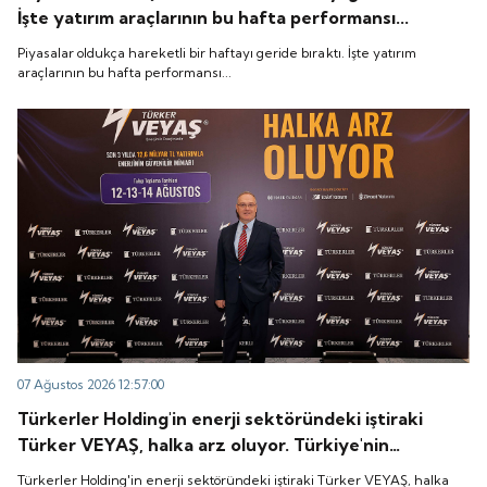
İşte yatırım araçlarının bu hafta performansı...
Piyasalar oldukça hareketli bir haftayı geride bıraktı. İşte yatırım
araçlarının bu hafta performansı...
07 Ağustos 2026 12:57:00
Türkerler Holding'in enerji sektöründeki iştiraki
Türker VEYAŞ, halka arz oluyor. Türkiye'nin
doğusunda 894 bin 544 tüketiciye elektrik dağıtım
Türkerler Holding'in enerji sektöründeki iştiraki Türker VEYAŞ, halka