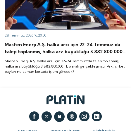
28 Temmuz 2026 16:20:00
Masfen Enerji A.Ş. halka arzı için 22-24 Temmuz'da
talep toplanmış, halka arz büyüklüğü 3.882.800.000
TL olarak gerçekleşmişti. Peki, şirket payları ne
Masfen Enerji A.Ş. halka arzı için 22-24 Temmuz'da talep toplanmış,
zaman borsada işlem görecek?
halka arz büyüklüğü 3.882.800.000 TL olarak gerçekleşmişti. Peki, şirket
payları ne zaman borsada işlem görecek?