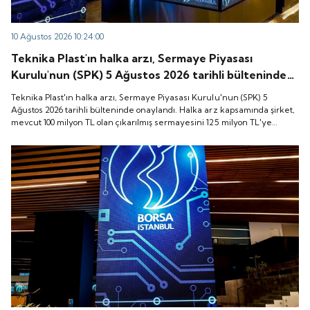
10 Ağustos 2026 10:24:00
Teknika Plast'ın halka arzı, Sermaye Piyasası
Kurulu'nun (SPK) 5 Ağustos 2026 tarihli bülteninde
onaylandı. Halka arz kapsamında şirket, mevcut 100
Teknika Plast'ın halka arzı, Sermaye Piyasası Kurulu'nun (SPK) 5
milyon TL olan çıkarılmış sermayesini 125 milyon
Ağustos 2026 tarihli bülteninde onaylandı. Halka arz kapsamında şirket,
mevcut 100 milyon TL olan çıkarılmış sermayesini 125 milyon TL'ye
TL'ye yükselterek 25 milyon TL bedelli sermaye
yükselterek 25 milyon TL bedelli sermaye artırımı gerçekleştirecek
artırımı gerçekleştirecek