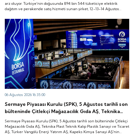
ve perakende satış hizmeti sunan şirket, 12-13-14
arz oluyor. Türkiye'nin doğusunda 894 bin 544 tüketiciye elektrik
dağıtım ve perakende satış hizmeti sunan şirket, 12-13-14 Ağustos
Ağustos tarihleri arasında pay başına 136 TL fiyatla
tarihleri arasında pay başına 136 TL fiyatla talep toplayacak.
talep toplayacak.
06 Ağustos 2026 16:35:00
Sermaye Piyasası Kurulu (SPK), 5 Ağustos tarihli son
bülteninde Çitlekçi Mağazacılık Gıda AŞ, Teknika
Plast Teknik Kalıp Plastik Sanayi ve Ticaret AŞ,
Sermaye Piyasası Kurulu (SPK), 5 Ağustos tarihli son bülteninde Çitlekçi
Türker Vangölü Enerji Yatırım AŞ, Kapeks Kimya
Mağazacılık Gıda AŞ, Teknika Plast Teknik Kalıp Plastik Sanayi ve Ticaret
AŞ, Türker Vangölü Enerji Yatırım AŞ, Kapeks Kimya Sanayi AŞ'nin
Sanayi AŞ'nin halka arzlarına onay verdiği duyurdu.