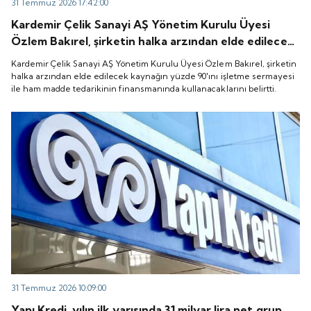
31 Temmuz 2026 17:42:00
Kardemir Çelik Sanayi AŞ Yönetim Kurulu Üyesi
Özlem Bakırel, şirketin halka arzından elde edilecek
kaynağın yüzde 90'ını işletme sermayesi ile ham
Kardemir Çelik Sanayi AŞ Yönetim Kurulu Üyesi Özlem Bakırel, şirketin
madde tedarikinin finansmanında kullanacaklarını
halka arzından elde edilecek kaynağın yüzde 90'ını işletme sermayesi
ile ham madde tedarikinin finansmanında kullanacaklarını belirtti.
belirtti.
31 Temmuz 2026 10:09:00
Yapı Kredi, yılın ilk yarısında 31 milyar lira net grup