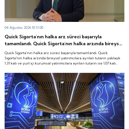
04 Ağustos 2026 10:13:00
Quick Sigorta'nın halka arz süreci başarıyla
tamamlandı. Quick Sigorta'nın halka arzında bireysel
yatırımcılara ayrılan tutarın yaklaşık 1,31 katı ve yurt
Quick Sigorta'nın halka arz süreci başarıyla tamamlandı. Quick
içi kurumsal yatırımcılara ayrılan tutarın ise 1,07 katı
Sigorta'nın halka arzında bireysel yatırımcılara ayrılan tutarın yaklaşık
1,31 katı ve yurt içi kurumsal yatırımcılara ayrılan tutarın ise 1,07 katı
talep geldi. Quick Sigorta, 6 Ağustos 2026 tarihinde
talep geldi. Quick Sigorta, 6 Ağustos 2026 tarihinde “QUICK” işlem
“QUICK” işlem koduyla Borsa İstanbul'da işlem
koduyla Borsa İstanbul'da işlem görmeye başlayacak.
görmeye başlayacak.