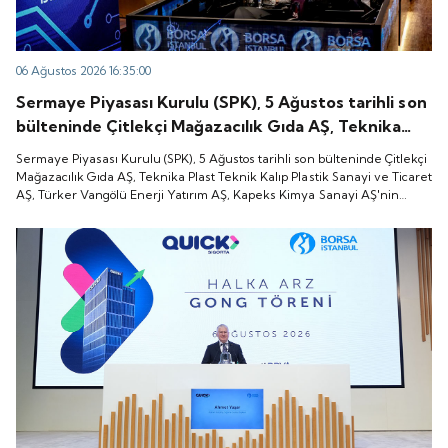
06 Ağustos 2026 16:35:00
Sermaye Piyasası Kurulu (SPK), 5 Ağustos tarihli son
bülteninde Çitlekçi Mağazacılık Gıda AŞ, Teknika
Plast Teknik Kalıp Plastik Sanayi ve Ticaret AŞ,
Sermaye Piyasası Kurulu (SPK), 5 Ağustos tarihli son bülteninde Çitlekçi
Türker Vangölü Enerji Yatırım AŞ, Kapeks Kimya
Mağazacılık Gıda AŞ, Teknika Plast Teknik Kalıp Plastik Sanayi ve Ticaret
AŞ, Türker Vangölü Enerji Yatırım AŞ, Kapeks Kimya Sanayi AŞ'nin
Sanayi AŞ'nin halka arzlarına onay verdiği duyurdu.
halka arzlarına onay verdiği duyurdu.