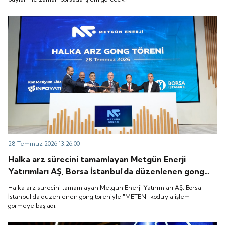
28 Temmuz 2026 13:26:00
Halka arz sürecini tamamlayan Metgün Enerji
Yatırımları AŞ, Borsa İstanbul'da düzenlenen gong
töreniyle "METEN" koduyla işlem görmeye başladı.
Halka arz sürecini tamamlayan Metgün Enerji Yatırımları AŞ, Borsa
İstanbul'da düzenlenen gong töreniyle "METEN" koduyla işlem
görmeye başladı.