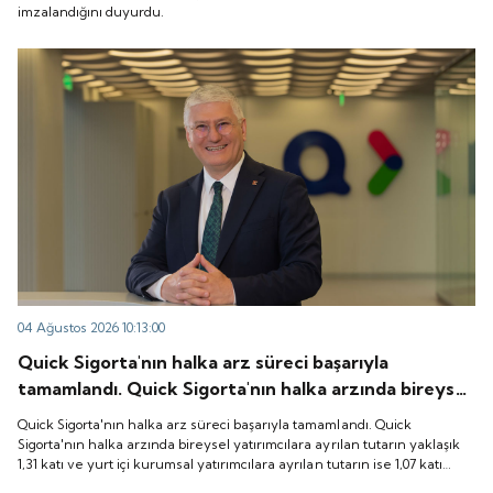
imzalandığını duyurdu.
04 Ağustos 2026 10:13:00
Quick Sigorta'nın halka arz süreci başarıyla
tamamlandı. Quick Sigorta'nın halka arzında bireysel
yatırımcılara ayrılan tutarın yaklaşık 1,31 katı ve yurt
Quick Sigorta'nın halka arz süreci başarıyla tamamlandı. Quick
içi kurumsal yatırımcılara ayrılan tutarın ise 1,07 katı
Sigorta'nın halka arzında bireysel yatırımcılara ayrılan tutarın yaklaşık
1,31 katı ve yurt içi kurumsal yatırımcılara ayrılan tutarın ise 1,07 katı
talep geldi. Quick Sigorta, 6 Ağustos 2026 tarihinde
talep geldi. Quick Sigorta, 6 Ağustos 2026 tarihinde “QUICK” işlem