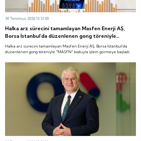
30 Temmuz 2026 13:12:00
Halka arz sürecini tamamlayan Masfen Enerji AŞ,
Borsa İstanbul'da düzenlenen gong töreniyle
"MASFN" koduyla işlem görmeye başladı.
Halka arz sürecini tamamlayan Masfen Enerji AŞ, Borsa İstanbul'da
düzenlenen gong töreniyle "MASFN" koduyla işlem görmeye başladı.