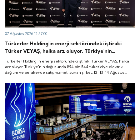
07 Ağustos 2026 12:57:00
Türkerler Holding'in enerji sektöründeki iştiraki
Türker VEYAŞ, halka arz oluyor. Türkiye'nin
doğusunda 894 bin 544 tüketiciye elektrik dağıtım
Türkerler Holding'in enerji sektöründeki iştiraki Türker VEYAŞ, halka
ve perakende satış hizmeti sunan şirket, 12-13-14
arz oluyor. Türkiye'nin doğusunda 894 bin 544 tüketiciye elektrik
dağıtım ve perakende satış hizmeti sunan şirket, 12-13-14 Ağustos
Ağustos tarihleri arasında pay başına 136 TL fiyatla
tarihleri arasında pay başına 136 TL fiyatla talep toplayacak.
talep toplayacak.