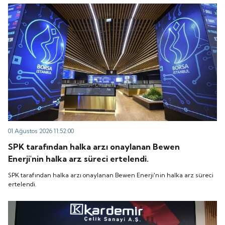
“QUICK” işlem koduyla Borsa İstanbul'da işlem
koduyla Borsa İstanbul'da işlem görmeye başlayacak.
görmeye başlayacak.
01 Ağustos 2026 11:52:00
SPK tarafından halka arzı onaylanan Bewen
Enerji'nin halka arz süreci ertelendi.
SPK tarafından halka arzı onaylanan Bewen Enerji'nin halka arz süreci
ertelendi.