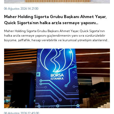
06 Ağustos 2026 14:21:00
Maher Holding Sigorta Grubu Başkanı Ahmet Yaşar,
Quick Sigorta'nın halka arzla sermaye yapısını
güçlendirmenin yanı sıra sürdürülebilir büyüme,
Maher Holding Sigorta Grubu Başkanı Ahmet Yaşar, Quick Sigorta'nın
şeffaflık, hesap verebilirlik ve kurumsal yönetişim
halka arzla sermaye yapısını güçlendirmenin yanı sıra sürdürülebilir
büyüme, şeffaflık, hesap verebilirlik ve kurumsal yönetişim alanlarında
alanlarında yeni bir döneme girdiğini belirtti.
yeni bir döneme girdiğini belirtti.
06 Ağustos 2026 12:45:00