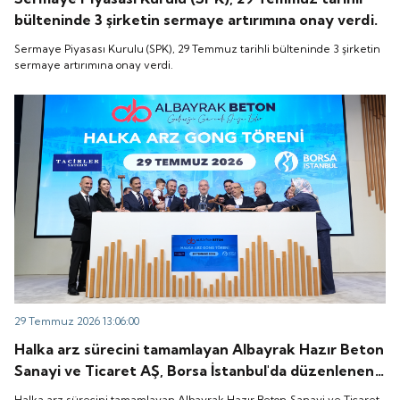
bülteninde 3 şirketin sermaye artırımına onay verdi.
Sermaye Piyasası Kurulu (SPK), 29 Temmuz tarihli bülteninde 3 şirketin
sermaye artırımına onay verdi.
29 Temmuz 2026 13:06:00
Halka arz sürecini tamamlayan Albayrak Hazır Beton
Sanayi ve Ticaret AŞ, Borsa İstanbul'da düzenlenen
gong töreniyle "ALBTN" koduyla işlem görmeye
Halka arz sürecini tamamlayan Albayrak Hazır Beton Sanayi ve Ticaret