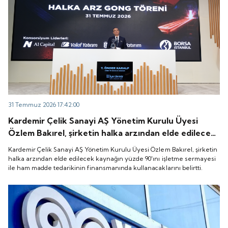
31 Temmuz 2026 17:42:00
Kardemir Çelik Sanayi AŞ Yönetim Kurulu Üyesi
Özlem Bakırel, şirketin halka arzından elde edilecek
kaynağın yüzde 90'ını işletme sermayesi ile ham
Kardemir Çelik Sanayi AŞ Yönetim Kurulu Üyesi Özlem Bakırel, şirketin
madde tedarikinin finansmanında kullanacaklarını
halka arzından elde edilecek kaynağın yüzde 90'ını işletme sermayesi
ile ham madde tedarikinin finansmanında kullanacaklarını belirtti.
belirtti.