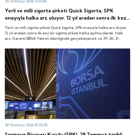
30 Temmuz 2026 13:01:00
Yerli ve milli sigorta şirketi Quick Sigorta, SPK
onayıyla halka arz oluyor. 12 yıl aradan sonra ilk kez
bir sigorta şirketi halka açılmış olacak. Halk arz,
Yerli ve milli sigorta şirketi Quick Sigorta, SPK onayıyla halka arz oluyor.
Garanti BBVA Yatırım liderliğinde gerçekleşecek ve
12 yıl aradan sonra ilk kez bir sigorta şirketi halka açılmış olacak. Halk
arz, Garanti BBVA Yatırım liderliğinde gerçekleşecek ve 29-30-31
29-30-31 Temmuz 2026 tarihlerinde talep
Temmuz 2026 tarihlerinde talep toplanacak, 6 Ağustos tarihinde ise
toplanacak, 6 Ağustos tarihinde ise “Gong Töreni”
“Gong Töreni” ile Quick Sigorta işlem görmeye başlayacak.
ile Quick Sigorta işlem görmeye başlayacak.
30 Temmuz 2026 10:25:00
Sermaye Piyasası Kurulu (SPK), 29 Temmuz tarihli