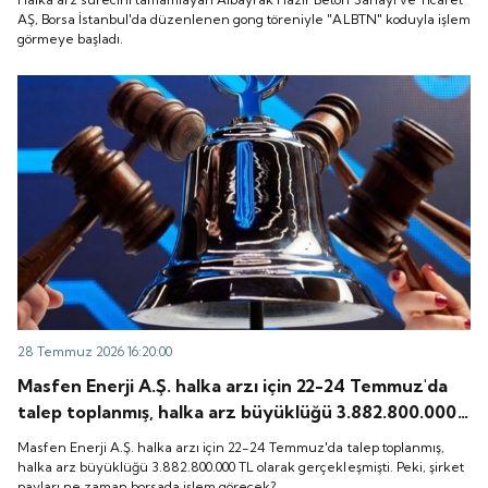
başladı.
AŞ, Borsa İstanbul'da düzenlenen gong töreniyle "ALBTN" koduyla işlem
görmeye başladı.
28 Temmuz 2026 16:20:00
Masfen Enerji A.Ş. halka arzı için 22-24 Temmuz'da
talep toplanmış, halka arz büyüklüğü 3.882.800.000
TL olarak gerçekleşmişti. Peki, şirket payları ne
Masfen Enerji A.Ş. halka arzı için 22-24 Temmuz'da talep toplanmış,
zaman borsada işlem görecek?
halka arz büyüklüğü 3.882.800.000 TL olarak gerçekleşmişti. Peki, şirket
payları ne zaman borsada işlem görecek?