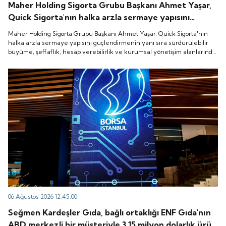
Maher Holding Sigorta Grubu Başkanı Ahmet Yaşar,
Quick Sigorta'nın halka arzla sermaye yapısını
güçlendirmenin yanı sıra sürdürülebilir büyüme,
Maher Holding Sigorta Grubu Başkanı Ahmet Yaşar, Quick Sigorta'nın
şeffaflık, hesap verebilirlik ve kurumsal yönetişim
halka arzla sermaye yapısını güçlendirmenin yanı sıra sürdürülebilir
büyüme, şeffaflık, hesap verebilirlik ve kurumsal yönetişim alanlarında
alanlarında yeni bir döneme girdiğini belirtti.
yeni bir döneme girdiğini belirtti.
06 Ağustos 2026 12:45:00
Seğmen Kardeşler Gıda, bağlı ortaklığı ENF Gıda'nın
ABD merkezli bir müşteriyle 3.15 milyon dolarlık ürün