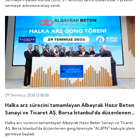
sermaye artırımına onay verdi.
29 Temmuz 2026 13:06:00
Halka arz sürecini tamamlayan Albayrak Hazır Beton
Sanayi ve Ticaret AŞ, Borsa İstanbul'da düzenlenen
gong töreniyle "ALBTN" koduyla işlem görmeye
Halka arz sürecini tamamlayan Albayrak Hazır Beton Sanayi ve Ticaret
başladı.
AŞ, Borsa İstanbul'da düzenlenen gong töreniyle "ALBTN" koduyla işlem
görmeye başladı.