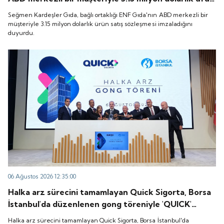
satış sözleşmesi imzaladığını duyurdu.
Seğmen Kardeşler Gıda, bağlı ortaklığı ENF Gıda'nın ABD merkezli bir
müşteriyle 3.15 milyon dolarlık ürün satış sözleşmesi imzaladığını
duyurdu.
06 Ağustos 2026 12:35:00
Halka arz sürecini tamamlayan Quick Sigorta, Borsa
İstanbul'da düzenlenen gong töreniyle 'QUICK'
koduyla işlem görmeye başladı.
Halka arz sürecini tamamlayan Quick Sigorta, Borsa İstanbul'da