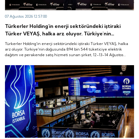
07 Ağustos 2026 12:57:00
Türkerler Holding'in enerji sektöründeki iştiraki
Türker VEYAŞ, halka arz oluyor. Türkiye'nin
doğusunda 894 bin 544 tüketiciye elektrik dağıtım
Türkerler Holding'in enerji sektöründeki iştiraki Türker VEYAŞ, halka
ve perakende satış hizmeti sunan şirket, 12-13-14
arz oluyor. Türkiye'nin doğusunda 894 bin 544 tüketiciye elektrik
dağıtım ve perakende satış hizmeti sunan şirket, 12-13-14 Ağustos
Ağustos tarihleri arasında pay başına 136 TL fiyatla
tarihleri arasında pay başına 136 TL fiyatla talep toplayacak.
talep toplayacak.