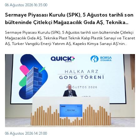
06 Ağustos 2026 16:35:00
Sermaye Piyasası Kurulu (SPK), 5 Ağustos tarihli son
bülteninde Çitlekçi Mağazacılık Gıda AŞ, Teknika
Plast Teknik Kalıp Plastik Sanayi ve Ticaret AŞ,
Sermaye Piyasası Kurulu (SPK), 5 Ağustos tarihli son bülteninde Çitlekçi
Türker Vangölü Enerji Yatırım AŞ, Kapeks Kimya
Mağazacılık Gıda AŞ, Teknika Plast Teknik Kalıp Plastik Sanayi ve Ticaret
AŞ, Türker Vangölü Enerji Yatırım AŞ, Kapeks Kimya Sanayi AŞ'nin
Sanayi AŞ'nin halka arzlarına onay verdiği duyurdu.
halka arzlarına onay verdiği duyurdu.
06 Ağustos 2026 14:21:00