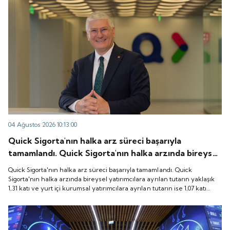
04 Ağustos 2026 10:13:00
Quick Sigorta'nın halka arz süreci başarıyla
tamamlandı. Quick Sigorta'nın halka arzında bireysel
yatırımcılara ayrılan tutarın yaklaşık 1,31 katı ve yurt
Quick Sigorta'nın halka arz süreci başarıyla tamamlandı. Quick
içi kurumsal yatırımcılara ayrılan tutarın ise 1,07 katı
Sigorta'nın halka arzında bireysel yatırımcılara ayrılan tutarın yaklaşık
1,31 katı ve yurt içi kurumsal yatırımcılara ayrılan tutarın ise 1,07 katı
talep geldi. Quick Sigorta, 6 Ağustos 2026 tarihinde
talep geldi. Quick Sigorta, 6 Ağustos 2026 tarihinde “QUICK” işlem
“QUICK” işlem koduyla Borsa İstanbul'da işlem
koduyla Borsa İstanbul'da işlem görmeye başlayacak.
görmeye başlayacak.