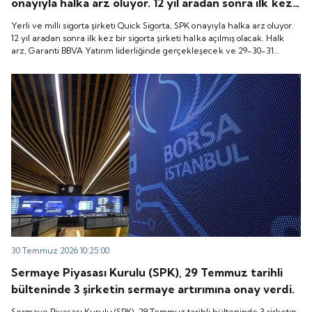
onayıyla halka arz oluyor. 12 yıl aradan sonra ilk kez
bir sigorta şirketi halka açılmış olacak. Halk arz,
Yerli ve milli sigorta şirketi Quick Sigorta, SPK onayıyla halka arz oluyor.
Garanti BBVA Yatırım liderliğinde gerçekleşecek ve
12 yıl aradan sonra ilk kez bir sigorta şirketi halka açılmış olacak. Halk
arz, Garanti BBVA Yatırım liderliğinde gerçekleşecek ve 29-30-31
29-30-31 Temmuz 2026 tarihlerinde talep
Temmuz 2026 tarihlerinde talep toplanacak, 6 Ağustos tarihinde ise
toplanacak, 6 Ağustos tarihinde ise “Gong Töreni”
“Gong Töreni” ile Quick Sigorta işlem görmeye başlayacak.
ile Quick Sigorta işlem görmeye başlayacak.
30 Temmuz 2026 10:25:00
Sermaye Piyasası Kurulu (SPK), 29 Temmuz tarihli
bülteninde 3 şirketin sermaye artırımına onay verdi.
Sermaye Piyasası Kurulu (SPK), 29 Temmuz tarihli bülteninde 3 şirketin