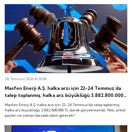
28 Temmuz 2026 16:20:00
Masfen Enerji A.Ş. halka arzı için 22-24 Temmuz'da
talep toplanmış, halka arz büyüklüğü 3.882.800.000
TL olarak gerçekleşmişti. Peki, şirket payları ne
Masfen Enerji A.Ş. halka arzı için 22-24 Temmuz'da talep toplanmış,
zaman borsada işlem görecek?
halka arz büyüklüğü 3.882.800.000 TL olarak gerçekleşmişti. Peki, şirket
payları ne zaman borsada işlem görecek?