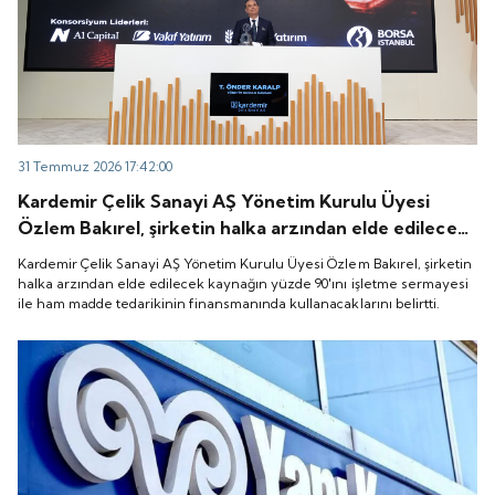
31 Temmuz 2026 17:42:00
Kardemir Çelik Sanayi AŞ Yönetim Kurulu Üyesi
Özlem Bakırel, şirketin halka arzından elde edilecek
kaynağın yüzde 90'ını işletme sermayesi ile ham
Kardemir Çelik Sanayi AŞ Yönetim Kurulu Üyesi Özlem Bakırel, şirketin
madde tedarikinin finansmanında kullanacaklarını
halka arzından elde edilecek kaynağın yüzde 90'ını işletme sermayesi
ile ham madde tedarikinin finansmanında kullanacaklarını belirtti.
belirtti.