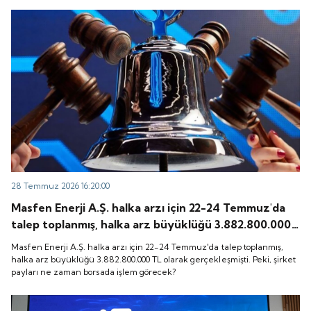
28 Temmuz 2026 16:20:00
Masfen Enerji A.Ş. halka arzı için 22-24 Temmuz'da
talep toplanmış, halka arz büyüklüğü 3.882.800.000
TL olarak gerçekleşmişti. Peki, şirket payları ne
Masfen Enerji A.Ş. halka arzı için 22-24 Temmuz'da talep toplanmış,
zaman borsada işlem görecek?
halka arz büyüklüğü 3.882.800.000 TL olarak gerçekleşmişti. Peki, şirket
payları ne zaman borsada işlem görecek?