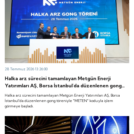
28 Temmuz 2026 13:26:00
Halka arz sürecini tamamlayan Metgün Enerji
Yatırımları AŞ, Borsa İstanbul'da düzenlenen gong
töreniyle "METEN" koduyla işlem görmeye başladı.
Halka arz sürecini tamamlayan Metgün Enerji Yatırımları AŞ, Borsa
İstanbul'da düzenlenen gong töreniyle "METEN" koduyla işlem
görmeye başladı.