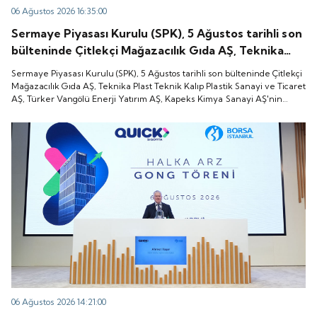
06 Ağustos 2026 16:35:00
Sermaye Piyasası Kurulu (SPK), 5 Ağustos tarihli son
bülteninde Çitlekçi Mağazacılık Gıda AŞ, Teknika
Plast Teknik Kalıp Plastik Sanayi ve Ticaret AŞ,
Sermaye Piyasası Kurulu (SPK), 5 Ağustos tarihli son bülteninde Çitlekçi
Türker Vangölü Enerji Yatırım AŞ, Kapeks Kimya
Mağazacılık Gıda AŞ, Teknika Plast Teknik Kalıp Plastik Sanayi ve Ticaret
AŞ, Türker Vangölü Enerji Yatırım AŞ, Kapeks Kimya Sanayi AŞ'nin
Sanayi AŞ'nin halka arzlarına onay verdiği duyurdu.
halka arzlarına onay verdiği duyurdu.
06 Ağustos 2026 14:21:00