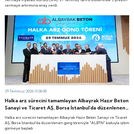
sermaye artırımına onay verdi.
29 Temmuz 2026 13:06:00
Halka arz sürecini tamamlayan Albayrak Hazır Beton
Sanayi ve Ticaret AŞ, Borsa İstanbul'da düzenlenen
gong töreniyle "ALBTN" koduyla işlem görmeye
Halka arz sürecini tamamlayan Albayrak Hazır Beton Sanayi ve Ticaret
başladı.
AŞ, Borsa İstanbul'da düzenlenen gong töreniyle "ALBTN" koduyla işlem
görmeye başladı.