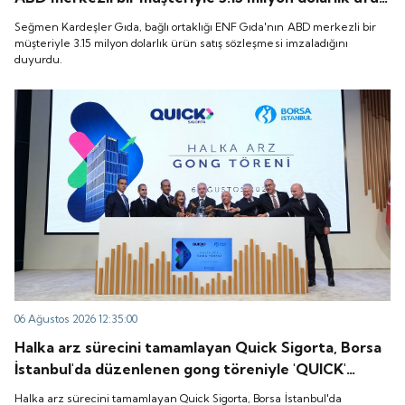
satış sözleşmesi imzaladığını duyurdu.
Seğmen Kardeşler Gıda, bağlı ortaklığı ENF Gıda'nın ABD merkezli bir
müşteriyle 3.15 milyon dolarlık ürün satış sözleşmesi imzaladığını
duyurdu.
06 Ağustos 2026 12:35:00
Halka arz sürecini tamamlayan Quick Sigorta, Borsa
İstanbul'da düzenlenen gong töreniyle 'QUICK'
koduyla işlem görmeye başladı.
Halka arz sürecini tamamlayan Quick Sigorta, Borsa İstanbul'da