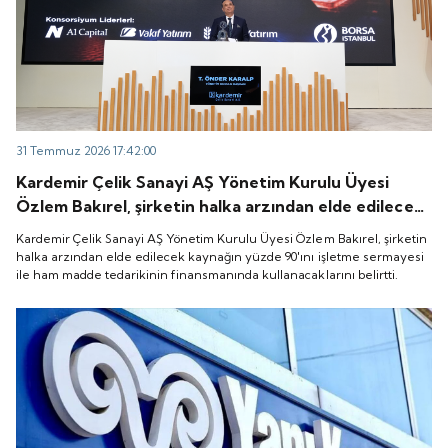
31 Temmuz 2026 17:42:00
Kardemir Çelik Sanayi AŞ Yönetim Kurulu Üyesi
Özlem Bakırel, şirketin halka arzından elde edilecek
kaynağın yüzde 90'ını işletme sermayesi ile ham
Kardemir Çelik Sanayi AŞ Yönetim Kurulu Üyesi Özlem Bakırel, şirketin
madde tedarikinin finansmanında kullanacaklarını
halka arzından elde edilecek kaynağın yüzde 90'ını işletme sermayesi
ile ham madde tedarikinin finansmanında kullanacaklarını belirtti.
belirtti.