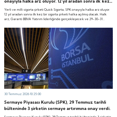
onayıyla halka arz oluyor. 12 yıl aradan sonra ilk kez
bir sigorta şirketi halka açılmış olacak. Halk arz,
Yerli ve milli sigorta şirketi Quick Sigorta, SPK onayıyla halka arz oluyor.
Garanti BBVA Yatırım liderliğinde gerçekleşecek ve
12 yıl aradan sonra ilk kez bir sigorta şirketi halka açılmış olacak. Halk
arz, Garanti BBVA Yatırım liderliğinde gerçekleşecek ve 29-30-31
29-30-31 Temmuz 2026 tarihlerinde talep
Temmuz 2026 tarihlerinde talep toplanacak, 6 Ağustos tarihinde ise
toplanacak, 6 Ağustos tarihinde ise “Gong Töreni”
“Gong Töreni” ile Quick Sigorta işlem görmeye başlayacak.
ile Quick Sigorta işlem görmeye başlayacak.
30 Temmuz 2026 10:25:00
Sermaye Piyasası Kurulu (SPK), 29 Temmuz tarihli
bülteninde 3 şirketin sermaye artırımına onay verdi.
Sermaye Piyasası Kurulu (SPK), 29 Temmuz tarihli bülteninde 3 şirketin