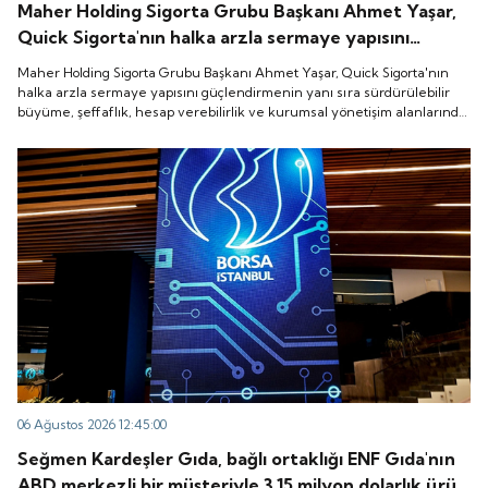
Maher Holding Sigorta Grubu Başkanı Ahmet Yaşar,
Quick Sigorta'nın halka arzla sermaye yapısını
güçlendirmenin yanı sıra sürdürülebilir büyüme,
Maher Holding Sigorta Grubu Başkanı Ahmet Yaşar, Quick Sigorta'nın
şeffaflık, hesap verebilirlik ve kurumsal yönetişim
halka arzla sermaye yapısını güçlendirmenin yanı sıra sürdürülebilir
büyüme, şeffaflık, hesap verebilirlik ve kurumsal yönetişim alanlarında
alanlarında yeni bir döneme girdiğini belirtti.
yeni bir döneme girdiğini belirtti.
06 Ağustos 2026 12:45:00
Seğmen Kardeşler Gıda, bağlı ortaklığı ENF Gıda'nın
ABD merkezli bir müşteriyle 3.15 milyon dolarlık ürün