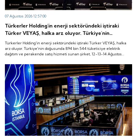
07 Ağustos 2026 12:57:00
Türkerler Holding'in enerji sektöründeki iştiraki
Türker VEYAŞ, halka arz oluyor. Türkiye'nin
doğusunda 894 bin 544 tüketiciye elektrik dağıtım
Türkerler Holding'in enerji sektöründeki iştiraki Türker VEYAŞ, halka
ve perakende satış hizmeti sunan şirket, 12-13-14
arz oluyor. Türkiye'nin doğusunda 894 bin 544 tüketiciye elektrik
dağıtım ve perakende satış hizmeti sunan şirket, 12-13-14 Ağustos
Ağustos tarihleri arasında pay başına 136 TL fiyatla
tarihleri arasında pay başına 136 TL fiyatla talep toplayacak.
talep toplayacak.