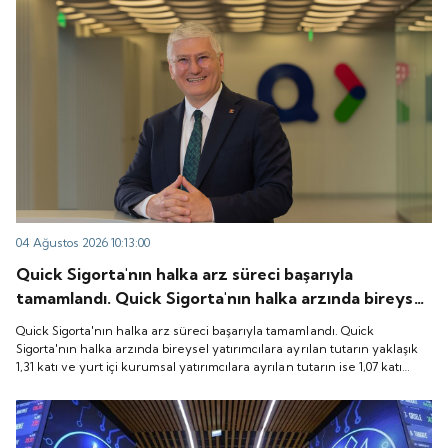
04 Ağustos 2026 10:13:00
Quick Sigorta'nın halka arz süreci başarıyla
tamamlandı. Quick Sigorta'nın halka arzında bireysel
yatırımcılara ayrılan tutarın yaklaşık 1,31 katı ve yurt
Quick Sigorta'nın halka arz süreci başarıyla tamamlandı. Quick
içi kurumsal yatırımcılara ayrılan tutarın ise 1,07 katı
Sigorta'nın halka arzında bireysel yatırımcılara ayrılan tutarın yaklaşık
1,31 katı ve yurt içi kurumsal yatırımcılara ayrılan tutarın ise 1,07 katı
talep geldi. Quick Sigorta, 6 Ağustos 2026 tarihinde
talep geldi. Quick Sigorta, 6 Ağustos 2026 tarihinde “QUICK” işlem
“QUICK” işlem koduyla Borsa İstanbul'da işlem
koduyla Borsa İstanbul'da işlem görmeye başlayacak.
görmeye başlayacak.