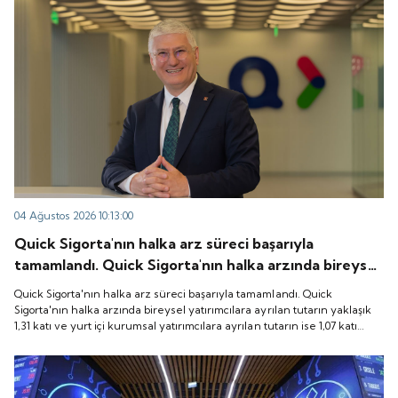
04 Ağustos 2026 10:13:00
Quick Sigorta'nın halka arz süreci başarıyla
tamamlandı. Quick Sigorta'nın halka arzında bireysel
yatırımcılara ayrılan tutarın yaklaşık 1,31 katı ve yurt
Quick Sigorta'nın halka arz süreci başarıyla tamamlandı. Quick
içi kurumsal yatırımcılara ayrılan tutarın ise 1,07 katı
Sigorta'nın halka arzında bireysel yatırımcılara ayrılan tutarın yaklaşık
1,31 katı ve yurt içi kurumsal yatırımcılara ayrılan tutarın ise 1,07 katı
talep geldi. Quick Sigorta, 6 Ağustos 2026 tarihinde
talep geldi. Quick Sigorta, 6 Ağustos 2026 tarihinde “QUICK” işlem
“QUICK” işlem koduyla Borsa İstanbul'da işlem
koduyla Borsa İstanbul'da işlem görmeye başlayacak.
görmeye başlayacak.