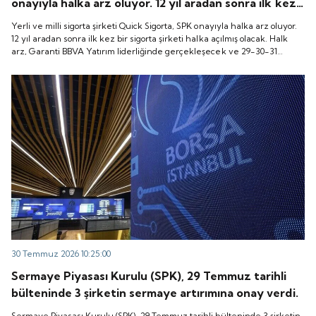
onayıyla halka arz oluyor. 12 yıl aradan sonra ilk kez
bir sigorta şirketi halka açılmış olacak. Halk arz,
Yerli ve milli sigorta şirketi Quick Sigorta, SPK onayıyla halka arz oluyor.
Garanti BBVA Yatırım liderliğinde gerçekleşecek ve
12 yıl aradan sonra ilk kez bir sigorta şirketi halka açılmış olacak. Halk
arz, Garanti BBVA Yatırım liderliğinde gerçekleşecek ve 29-30-31
29-30-31 Temmuz 2026 tarihlerinde talep
Temmuz 2026 tarihlerinde talep toplanacak, 6 Ağustos tarihinde ise
toplanacak, 6 Ağustos tarihinde ise “Gong Töreni”
“Gong Töreni” ile Quick Sigorta işlem görmeye başlayacak.
ile Quick Sigorta işlem görmeye başlayacak.
30 Temmuz 2026 10:25:00
Sermaye Piyasası Kurulu (SPK), 29 Temmuz tarihli
bülteninde 3 şirketin sermaye artırımına onay verdi.
Sermaye Piyasası Kurulu (SPK), 29 Temmuz tarihli bülteninde 3 şirketin