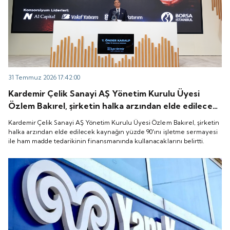
31 Temmuz 2026 17:42:00
Kardemir Çelik Sanayi AŞ Yönetim Kurulu Üyesi
Özlem Bakırel, şirketin halka arzından elde edilecek
kaynağın yüzde 90'ını işletme sermayesi ile ham
Kardemir Çelik Sanayi AŞ Yönetim Kurulu Üyesi Özlem Bakırel, şirketin
madde tedarikinin finansmanında kullanacaklarını
halka arzından elde edilecek kaynağın yüzde 90'ını işletme sermayesi
ile ham madde tedarikinin finansmanında kullanacaklarını belirtti.
belirtti.