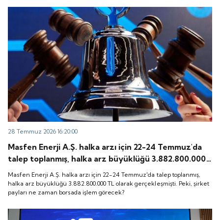
28 Temmuz 2026 16:20:00
Masfen Enerji A.Ş. halka arzı için 22-24 Temmuz'da
talep toplanmış, halka arz büyüklüğü 3.882.800.000
TL olarak gerçekleşmişti. Peki, şirket payları ne
Masfen Enerji A.Ş. halka arzı için 22-24 Temmuz'da talep toplanmış,
zaman borsada işlem görecek?
halka arz büyüklüğü 3.882.800.000 TL olarak gerçekleşmişti. Peki, şirket
payları ne zaman borsada işlem görecek?