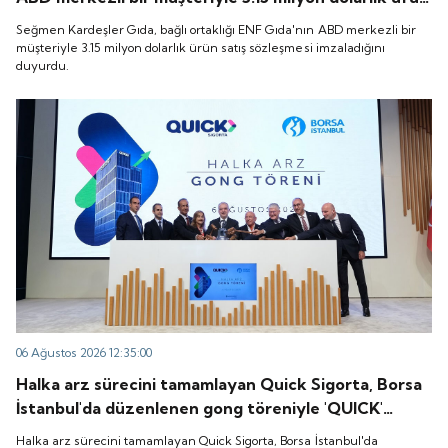
satış sözleşmesi imzaladığını duyurdu.
Seğmen Kardeşler Gıda, bağlı ortaklığı ENF Gıda'nın ABD merkezli bir
müşteriyle 3.15 milyon dolarlık ürün satış sözleşmesi imzaladığını
duyurdu.
06 Ağustos 2026 12:35:00
Halka arz sürecini tamamlayan Quick Sigorta, Borsa
İstanbul'da düzenlenen gong töreniyle 'QUICK'
koduyla işlem görmeye başladı.
Halka arz sürecini tamamlayan Quick Sigorta, Borsa İstanbul'da