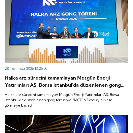
28 Temmuz 2026 13:26:00
Halka arz sürecini tamamlayan Metgün Enerji
Yatırımları AŞ, Borsa İstanbul'da düzenlenen gong
töreniyle "METEN" koduyla işlem görmeye başladı.
Halka arz sürecini tamamlayan Metgün Enerji Yatırımları AŞ, Borsa
İstanbul'da düzenlenen gong töreniyle "METEN" koduyla işlem
görmeye başladı.