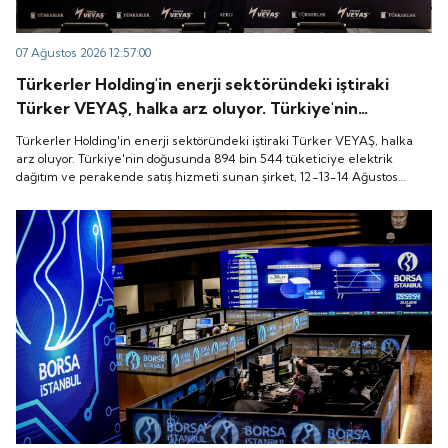
07 Ağustos 2026 12:57:00
Türkerler Holding'in enerji sektöründeki iştiraki
Türker VEYAŞ, halka arz oluyor. Türkiye'nin
doğusunda 894 bin 544 tüketiciye elektrik dağıtım
Türkerler Holding'in enerji sektöründeki iştiraki Türker VEYAŞ, halka
ve perakende satış hizmeti sunan şirket, 12-13-14
arz oluyor. Türkiye'nin doğusunda 894 bin 544 tüketiciye elektrik
dağıtım ve perakende satış hizmeti sunan şirket, 12-13-14 Ağustos
Ağustos tarihleri arasında pay başına 136 TL fiyatla
tarihleri arasında pay başına 136 TL fiyatla talep toplayacak.
talep toplayacak.