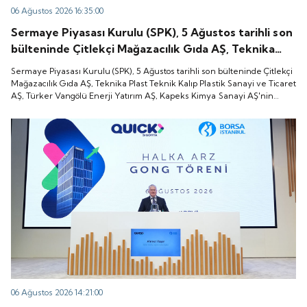
06 Ağustos 2026 16:35:00
Sermaye Piyasası Kurulu (SPK), 5 Ağustos tarihli son
bülteninde Çitlekçi Mağazacılık Gıda AŞ, Teknika
Plast Teknik Kalıp Plastik Sanayi ve Ticaret AŞ,
Sermaye Piyasası Kurulu (SPK), 5 Ağustos tarihli son bülteninde Çitlekçi
Türker Vangölü Enerji Yatırım AŞ, Kapeks Kimya
Mağazacılık Gıda AŞ, Teknika Plast Teknik Kalıp Plastik Sanayi ve Ticaret
AŞ, Türker Vangölü Enerji Yatırım AŞ, Kapeks Kimya Sanayi AŞ'nin
Sanayi AŞ'nin halka arzlarına onay verdiği duyurdu.
halka arzlarına onay verdiği duyurdu.
06 Ağustos 2026 14:21:00