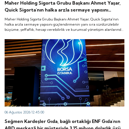
Maher Holding Sigorta Grubu Başkanı Ahmet Yaşar,
Quick Sigorta'nın halka arzla sermaye yapısını
güçlendirmenin yanı sıra sürdürülebilir büyüme,
Maher Holding Sigorta Grubu Başkanı Ahmet Yaşar, Quick Sigorta'nın
şeffaflık, hesap verebilirlik ve kurumsal yönetişim
halka arzla sermaye yapısını güçlendirmenin yanı sıra sürdürülebilir
büyüme, şeffaflık, hesap verebilirlik ve kurumsal yönetişim alanlarında
alanlarında yeni bir döneme girdiğini belirtti.
yeni bir döneme girdiğini belirtti.
06 Ağustos 2026 12:45:00
Seğmen Kardeşler Gıda, bağlı ortaklığı ENF Gıda'nın
ABD merkezli bir müşteriyle 3.15 milyon dolarlık ürün