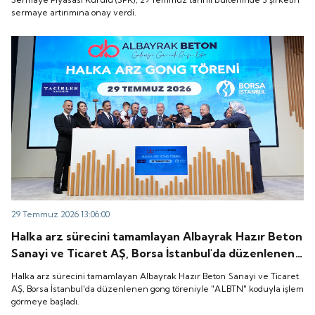
sermaye artırımına onay verdi.
29 Temmuz 2026 13:06:00
Halka arz sürecini tamamlayan Albayrak Hazır Beton
Sanayi ve Ticaret AŞ, Borsa İstanbul'da düzenlenen
gong töreniyle "ALBTN" koduyla işlem görmeye
Halka arz sürecini tamamlayan Albayrak Hazır Beton Sanayi ve Ticaret
başladı.
AŞ, Borsa İstanbul'da düzenlenen gong töreniyle "ALBTN" koduyla işlem
görmeye başladı.