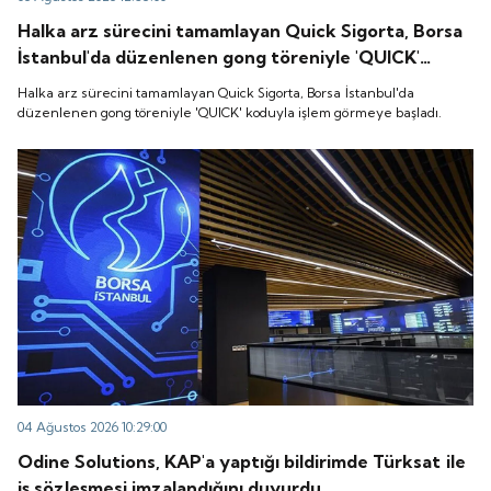
Halka arz sürecini tamamlayan Quick Sigorta, Borsa
İstanbul'da düzenlenen gong töreniyle 'QUICK'
koduyla işlem görmeye başladı.
Halka arz sürecini tamamlayan Quick Sigorta, Borsa İstanbul'da
düzenlenen gong töreniyle 'QUICK' koduyla işlem görmeye başladı.
04 Ağustos 2026 10:29:00
Odine Solutions, KAP'a yaptığı bildirimde Türksat ile
iş sözleşmesi imzalandığını duyurdu.