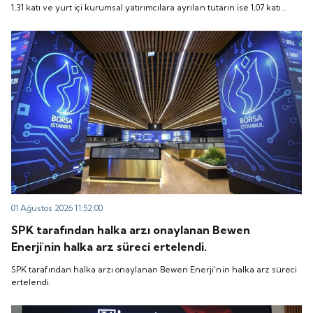
1,31 katı ve yurt içi kurumsal yatırımcılara ayrılan tutarın ise 1,07 katı
talep geldi. Quick Sigorta, 6 Ağustos 2026 tarihinde
talep geldi. Quick Sigorta, 6 Ağustos 2026 tarihinde “QUICK” işlem
“QUICK” işlem koduyla Borsa İstanbul'da işlem
koduyla Borsa İstanbul'da işlem görmeye başlayacak.
görmeye başlayacak.
01 Ağustos 2026 11:52:00
SPK tarafından halka arzı onaylanan Bewen
Enerji'nin halka arz süreci ertelendi.
SPK tarafından halka arzı onaylanan Bewen Enerji'nin halka arz süreci
ertelendi.