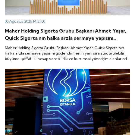
06 Ağustos 2026 14:21:00
Maher Holding Sigorta Grubu Başkanı Ahmet Yaşar,
Quick Sigorta'nın halka arzla sermaye yapısını
güçlendirmenin yanı sıra sürdürülebilir büyüme,
Maher Holding Sigorta Grubu Başkanı Ahmet Yaşar, Quick Sigorta'nın
şeffaflık, hesap verebilirlik ve kurumsal yönetişim
halka arzla sermaye yapısını güçlendirmenin yanı sıra sürdürülebilir
büyüme, şeffaflık, hesap verebilirlik ve kurumsal yönetişim alanlarında
alanlarında yeni bir döneme girdiğini belirtti.
yeni bir döneme girdiğini belirtti.