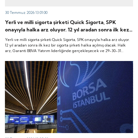
30 Temmuz 2026 13:01:00
Yerli ve milli sigorta şirketi Quick Sigorta, SPK
onayıyla halka arz oluyor. 12 yıl aradan sonra ilk kez
bir sigorta şirketi halka açılmış olacak. Halk arz,
Yerli ve milli sigorta şirketi Quick Sigorta, SPK onayıyla halka arz oluyor.
Garanti BBVA Yatırım liderliğinde gerçekleşecek ve
12 yıl aradan sonra ilk kez bir sigorta şirketi halka açılmış olacak. Halk
arz, Garanti BBVA Yatırım liderliğinde gerçekleşecek ve 29-30-31
29-30-31 Temmuz 2026 tarihlerinde talep
Temmuz 2026 tarihlerinde talep toplanacak, 6 Ağustos tarihinde ise
toplanacak, 6 Ağustos tarihinde ise “Gong Töreni”
“Gong Töreni” ile Quick Sigorta işlem görmeye başlayacak.
ile Quick Sigorta işlem görmeye başlayacak.