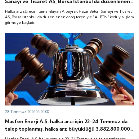
Sanayi ve Ticaret AŞ, Borsa İstanbul'da düzenlenen
gong töreniyle "ALBTN" koduyla işlem görmeye
Halka arz sürecini tamamlayan Albayrak Hazır Beton Sanayi ve Ticaret
başladı.
AŞ, Borsa İstanbul'da düzenlenen gong töreniyle "ALBTN" koduyla işlem
görmeye başladı.
28 Temmuz 2026 16:20:00
Masfen Enerji A.Ş. halka arzı için 22-24 Temmuz'da
talep toplanmış, halka arz büyüklüğü 3.882.800.000
TL olarak gerçekleşmişti. Peki, şirket payları ne
Masfen Enerji A.Ş. halka arzı için 22-24 Temmuz'da talep toplanmış,