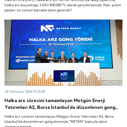
zaman borsada işlem görecek?
halka arz büyüklüğü 3.882.800.000 TL olarak gerçekleşmişti. Peki, şirket
payları ne zaman borsada işlem görecek?
28 Temmuz 2026 13:26:00
Halka arz sürecini tamamlayan Metgün Enerji
Yatırımları AŞ, Borsa İstanbul'da düzenlenen gong
töreniyle "METEN" koduyla işlem görmeye başladı.
Halka arz sürecini tamamlayan Metgün Enerji Yatırımları AŞ, Borsa
İstanbul'da düzenlenen gong töreniyle "METEN" koduyla işlem
görmeye başladı.