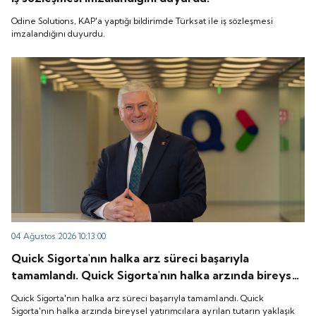
Odine Solutions, KAP'a yaptığı bildirimde Türksat ile iş sözleşmesi
imzalandığını duyurdu.
04 Ağustos 2026 10:13:00
Quick Sigorta'nın halka arz süreci başarıyla
tamamlandı. Quick Sigorta'nın halka arzında bireysel
yatırımcılara ayrılan tutarın yaklaşık 1,31 katı ve yurt
Quick Sigorta'nın halka arz süreci başarıyla tamamlandı. Quick
içi kurumsal yatırımcılara ayrılan tutarın ise 1,07 katı
Sigorta'nın halka arzında bireysel yatırımcılara ayrılan tutarın yaklaşık