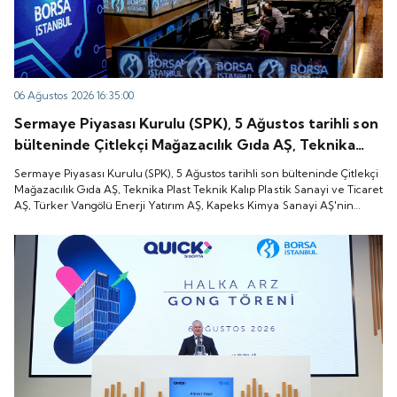
06 Ağustos 2026 16:35:00
Sermaye Piyasası Kurulu (SPK), 5 Ağustos tarihli son
bülteninde Çitlekçi Mağazacılık Gıda AŞ, Teknika
Plast Teknik Kalıp Plastik Sanayi ve Ticaret AŞ,
Sermaye Piyasası Kurulu (SPK), 5 Ağustos tarihli son bülteninde Çitlekçi
Türker Vangölü Enerji Yatırım AŞ, Kapeks Kimya
Mağazacılık Gıda AŞ, Teknika Plast Teknik Kalıp Plastik Sanayi ve Ticaret
AŞ, Türker Vangölü Enerji Yatırım AŞ, Kapeks Kimya Sanayi AŞ'nin
Sanayi AŞ'nin halka arzlarına onay verdiği duyurdu.
halka arzlarına onay verdiği duyurdu.