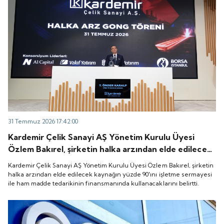
31 Temmuz 2026 17:42:00
Kardemir Çelik Sanayi AŞ Yönetim Kurulu Üyesi
Özlem Bakırel, şirketin halka arzından elde edilecek
kaynağın yüzde 90'ını işletme sermayesi ile ham
Kardemir Çelik Sanayi AŞ Yönetim Kurulu Üyesi Özlem Bakırel, şirketin
madde tedarikinin finansmanında kullanacaklarını
halka arzından elde edilecek kaynağın yüzde 90'ını işletme sermayesi
ile ham madde tedarikinin finansmanında kullanacaklarını belirtti.
belirtti.