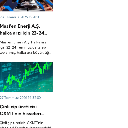
28 Temmuz 2026 16:20:00
Masfen Enerji A.Ş.
halka arzı için 22-24
Temmuz'da talep
Masfen Enerji A.Ş. halka arzı
toplanmış, halka arz
için 22-24 Temmuz'da talep
toplanmış, halka arz büyüklüğü
büyüklüğü
3.882.800.000 TL olarak
3.882.800.000 TL
gerçekleşmişti. Peki, şirket
olarak gerçekleşmişti.
payları ne zaman borsada işlem
görecek?
Peki, şirket payları ne
zaman borsada işlem
görecek?
27 Temmuz 2026 14:32:00
Çinli çip üreticisi
CXMT'nin hisseleri
Şanghay borsasındaki
Çinli çip üreticisi CXMT'nin
ilk işlem gününde
hisseleri Şanghay borsasındaki