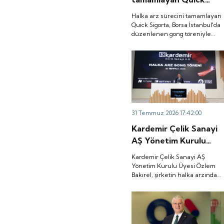
Sigorta, Borsa
Halka arz sürecini tamamlayan
İstanbul'da düzenlenen
Quick Sigorta, Borsa İstanbul'da
düzenlenen gong töreniyle
gong töreniyle 'QUICK'
'QUICK' koduyla işlem görmeye
koduyla işlem görmeye
başladı.
başladı.
31 Temmuz 2026 17:42:00
Kardemir Çelik Sanayi
AŞ Yönetim Kurulu
Üyesi Özlem Bakırel,
Kardemir Çelik Sanayi AŞ
şirketin halka arzından
Yönetim Kurulu Üyesi Özlem
Bakırel, şirketin halka arzından
elde edilecek kaynağın
elde edilecek kaynağın yüzde
yüzde 90'ını işletme
90'ını işletme sermayesi ile ham
sermayesi ile ham
madde tedarikinin
finansmanında kullanacaklarını
madde tedarikinin
belirtti.