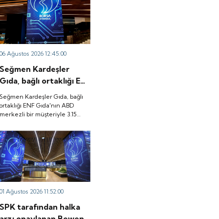
06 Ağustos 2026 12:45:00
Seğmen Kardeşler
Gıda, bağlı ortaklığı ENF
Gıda'nın ABD merkezli
Seğmen Kardeşler Gıda, bağlı
bir müşteriyle 3.15
ortaklığı ENF Gıda'nın ABD
merkezli bir müşteriyle 3.15
milyon dolarlık ürün
milyon dolarlık ürün satış
satış sözleşmesi
sözleşmesi imzaladığını
imzaladığını duyurdu.
duyurdu.
01 Ağustos 2026 11:52:00
SPK tarafından halka
arzı onaylanan Bewen