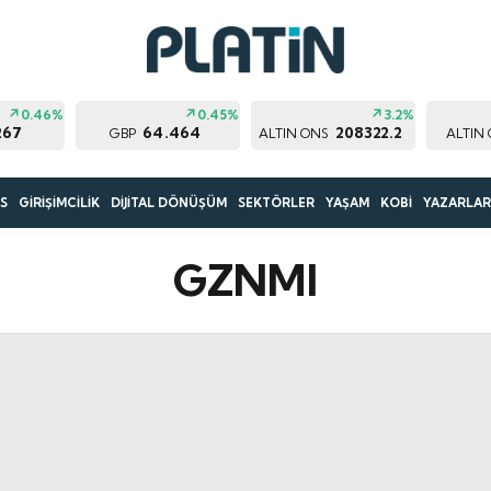
0.46%
0.45%
3.2%
267
64.464
208322.2
GBP
ALTIN ONS
ALTIN
S
GİRİŞİMCİLİK
DİJİTAL DÖNÜŞÜM
SEKTÖRLER
YAŞAM
KOBİ
YAZARLA
GZNMI