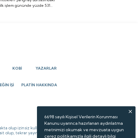
ilk işlem gününde yüzde 531
yüzde 531 oranında
oranında artış göstererek ilk
artış göstererek ilk
imza attı.
imza attı.
KOBİ
YAZARLAR
ĞİN İŞİ
PLATİN HAKKINDA
6698 sayılı Kişisel Verilerin Korunması
Kanunu uyarınca hazırlanan aydınlatma
kta olup izinsiz kullanılamaz,
metnimizi okumak ve mevzuata uygun
 ait olup, tekrar yayınlanamaz.
çerez politikamızla ilgili detaylı bilgi