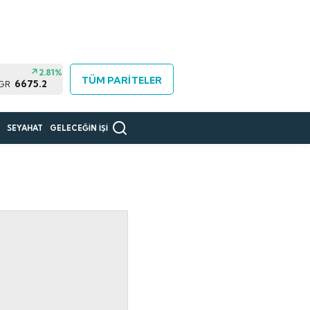
2.81%
TÜM PARİTELER
6675.2
 GR
R
SEYAHAT
GELECEĞİN İŞİ