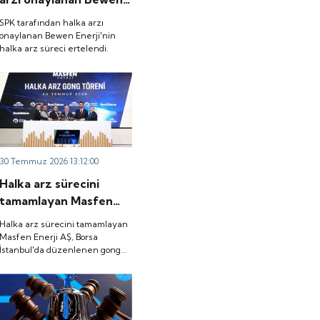
Enerji'nin halka arz
SPK tarafından halka arzı
süreci ertelendi.
onaylanan Bewen Enerji'nin
halka arz süreci ertelendi.
30 Temmuz 2026 13:12:00
Halka arz sürecini
tamamlayan Masfen
Enerji AŞ, Borsa
Halka arz sürecini tamamlayan
İstanbul'da düzenlenen
Masfen Enerji AŞ, Borsa
İstanbul'da düzenlenen gong
gong töreniyle
töreniyle "MASFN" koduyla
"MASFN" koduyla işlem
işlem görmeye başladı.
görmeye başladı.