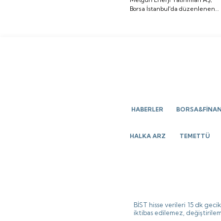
Sigorta işlem görmeye
Borsa İstanbul'da düzenlenen
düzenlenen gong
başlayacak.
gong töreniyle "METEN" koduyl
töreniyle "METEN"
işlem görmeye başladı.
koduyla işlem görmeye
başladı.
HABERLER
BORSA&FİNA
HALKA ARZ
TEMETTÜ
BİST hisse verileri 15 dk gec
iktibas edilemez, değiştirilem