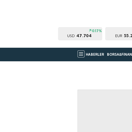
0.17%
47.704
55.
USD
EUR
HABERLER
BORSA&FİNAN