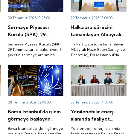
.
30 Temmuz 2026 10:25:00
29 Temmuz 2026 13:06:00
Sermaye Piyasası
Halka arz sürecini
Kurulu (SPK), 29
tamamlayan Albayrak
Temmuz tarihli
Hazır Beton Sanayi ve
k
Sermaye Piyasası Kurulu (SPK),
Halka arz sürecini tamamlayan
bülteninde 3 şirketin
Ticaret AŞ, Borsa
29 Temmuz tarihli bülteninde 3
Albayrak Hazır Beton Sanayi ve
şirketin sermaye artırımına
Ticaret AŞ, Borsa İstanbul'da
a
sermaye artırımına
İstanbul'da düzenlenen
onay verdi.
düzenlenen gong töreniyle
onay verdi.
gong töreniyle
"ALBTN" koduyla işlem görmeye
"ALBTN" koduyla işlem
başladı.
görmeye başladı.
28 Temmuz 2026 12:05:00
27 Temmuz 2026 14:37:00
Borsa İstanbul'da işlem
Yenilenebilir enerji
görmeye başlayan
alanında faaliyet
Orzaks, Kazakistan'ın
gösteren Bewen Enerji,
Borsa İstanbul'da işlem görmeye
Yenilenebilir enerji alanında
Türkistan kentindeki
SPK'dan halka arz
başlayan Orzaks, Kazakistan'ın
faaliyet gösteren Bewen Enerji,