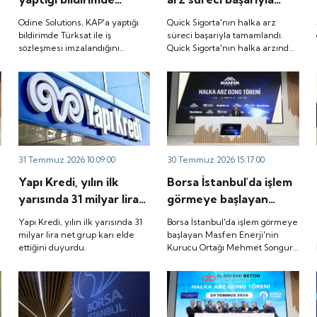
Türksat ile iş
tamamlandı. Quick
Odine Solutions, KAP'a yaptığı
Quick Sigorta'nın halka arz
sözleşmesi
Sigorta'nın halka
bildirimde Türksat ile iş
süreci başarıyla tamamlandı.
sözleşmesi imzalandığını
Quick Sigorta'nın halka arzında
imzalandığını duyurdu.
arzında bireysel
duyurdu.
bireysel yatırımcılara ayrılan
yatırımcılara ayrılan
tutarın yaklaşık 1,31 katı ve yurt
tutarın yaklaşık 1,31
içi kurumsal yatırımcılara
ayrılan tutarın ise 1,07 katı talep
katı ve yurt içi
geldi. Quick Sigorta, 6 Ağustos
kurumsal yatırımcılara
2026 tarihinde “QUICK” işlem
ayrılan tutarın ise 1,07
koduyla Borsa İstanbul'da işlem
görmeye başlayacak.
katı talep geldi. Quick
31 Temmuz 2026 10:09:00
30 Temmuz 2026 15:17:00
Sigorta, 6 Ağustos
Yapı Kredi, yılın ilk
Borsa İstanbul'da işlem
2026 tarihinde “QUICK”
yarısında 31 milyar lira
görmeye başlayan
işlem koduyla Borsa
net grup karı elde
Masfen Enerji'nin
İstanbul'da işlem
Yapı Kredi, yılın ilk yarısında 31
Borsa İstanbul'da işlem görmeye
ettiğini duyurdu.
Kurucu Ortağı Mehmet
milyar lira net grup karı elde
başlayan Masfen Enerji'nin
görmeye başlayacak.
ettiğini duyurdu.
Kurucu Ortağı Mehmet Songur,
Songur, şirketin yatırım
şirketin yatırım planlarını anlattı.
planlarını anlattı.