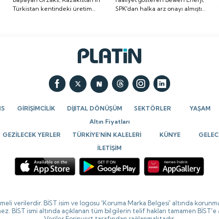
Türkistan kentindeki üretim
SPK'dan halka arz onayı almıştı.
üretim tesisi
onayı almıştı. Halka arz
a
tesisi yatırımının temelini
Halka arz tarihi de belli oldu. İşte
yatırımının temelini
tarihi de belli oldu. İşte
attığını bildirdi.
detaylar...
attığını bildirdi.
detaylar...
NS
GİRİŞİMCİLİK
DİJİTAL DÖNÜŞÜM
SEKTÖRLER
YAŞAM
Altın Fiyatları
GEZİLECEK YERLER
TÜRKİYE’NİN KALELERİ
KÜNYE
GELECE
İLETİŞİM
ikmeli verilerdir. BİST isim ve logosu 'Koruma Marka Belgesi' altında korunma
ez. BİST ismi altında açıklanan tüm bilgilerin telif hakları tamamen BİST'e
Veriler Forinvest tarafından sağlanmaktadır.