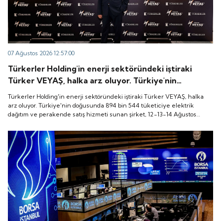
07 Ağustos 2026 12:57:00
Türkerler Holding'in enerji sektöründeki iştiraki
Türker VEYAŞ, halka arz oluyor. Türkiye'nin
doğusunda 894 bin 544 tüketiciye elektrik dağıtım
Türkerler Holding'in enerji sektöründeki iştiraki Türker VEYAŞ, halka
ve perakende satış hizmeti sunan şirket, 12-13-14
arz oluyor. Türkiye'nin doğusunda 894 bin 544 tüketiciye elektrik
dağıtım ve perakende satış hizmeti sunan şirket, 12-13-14 Ağustos
Ağustos tarihleri arasında pay başına 136 TL fiyatla
tarihleri arasında pay başına 136 TL fiyatla talep toplayacak.
talep toplayacak.