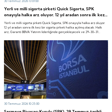
30 Temmuz 2026 13:01:00
Yerli ve milli sigorta şirketi Quick Sigorta, SPK
onayıyla halka arz oluyor. 12 yıl aradan sonra ilk kez
bir sigorta şirketi halka açılmış olacak. Halk arz,
Yerli ve milli sigorta şirketi Quick Sigorta, SPK onayıyla halka arz oluyor.
Garanti BBVA Yatırım liderliğinde gerçekleşecek ve
12 yıl aradan sonra ilk kez bir sigorta şirketi halka açılmış olacak. Halk
arz, Garanti BBVA Yatırım liderliğinde gerçekleşecek ve 29-30-31
29-30-31 Temmuz 2026 tarihlerinde talep
Temmuz 2026 tarihlerinde talep toplanacak, 6 Ağustos tarihinde ise
toplanacak, 6 Ağustos tarihinde ise “Gong Töreni”
“Gong Töreni” ile Quick Sigorta işlem görmeye başlayacak.
ile Quick Sigorta işlem görmeye başlayacak.
30 Temmuz 2026 10:25:00
Sermaye Piyasası Kurulu (SPK), 29 Temmuz tarihli