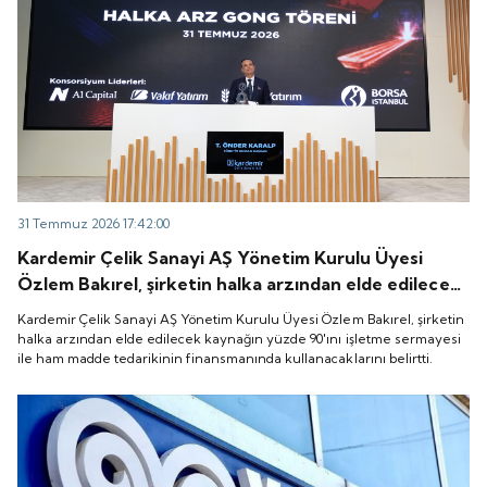
31 Temmuz 2026 17:42:00
Kardemir Çelik Sanayi AŞ Yönetim Kurulu Üyesi
Özlem Bakırel, şirketin halka arzından elde edilecek
kaynağın yüzde 90'ını işletme sermayesi ile ham
Kardemir Çelik Sanayi AŞ Yönetim Kurulu Üyesi Özlem Bakırel, şirketin
madde tedarikinin finansmanında kullanacaklarını
halka arzından elde edilecek kaynağın yüzde 90'ını işletme sermayesi
ile ham madde tedarikinin finansmanında kullanacaklarını belirtti.
belirtti.