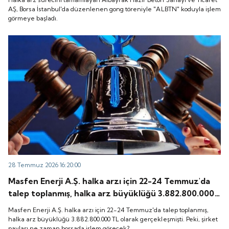
başladı.
AŞ, Borsa İstanbul'da düzenlenen gong töreniyle "ALBTN" koduyla işlem
görmeye başladı.
28 Temmuz 2026 16:20:00
Masfen Enerji A.Ş. halka arzı için 22-24 Temmuz'da
talep toplanmış, halka arz büyüklüğü 3.882.800.000
TL olarak gerçekleşmişti. Peki, şirket payları ne
Masfen Enerji A.Ş. halka arzı için 22-24 Temmuz'da talep toplanmış,
zaman borsada işlem görecek?
halka arz büyüklüğü 3.882.800.000 TL olarak gerçekleşmişti. Peki, şirket
payları ne zaman borsada işlem görecek?