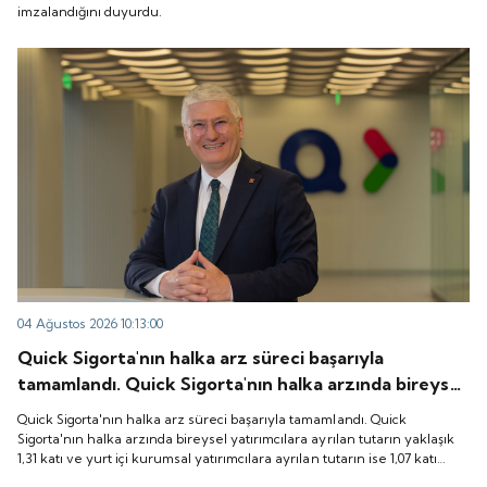
imzalandığını duyurdu.
04 Ağustos 2026 10:13:00
Quick Sigorta'nın halka arz süreci başarıyla
tamamlandı. Quick Sigorta'nın halka arzında bireysel
yatırımcılara ayrılan tutarın yaklaşık 1,31 katı ve yurt
Quick Sigorta'nın halka arz süreci başarıyla tamamlandı. Quick
içi kurumsal yatırımcılara ayrılan tutarın ise 1,07 katı
Sigorta'nın halka arzında bireysel yatırımcılara ayrılan tutarın yaklaşık
1,31 katı ve yurt içi kurumsal yatırımcılara ayrılan tutarın ise 1,07 katı
talep geldi. Quick Sigorta, 6 Ağustos 2026 tarihinde
talep geldi. Quick Sigorta, 6 Ağustos 2026 tarihinde “QUICK” işlem