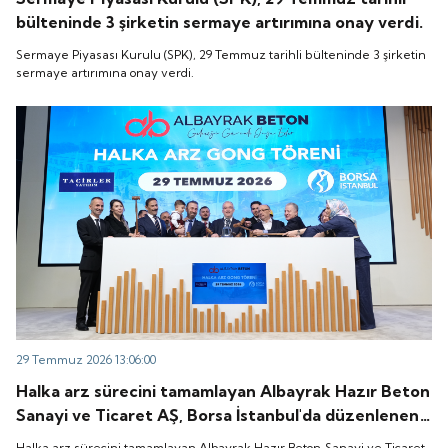
bülteninde 3 şirketin sermaye artırımına onay verdi.
Sermaye Piyasası Kurulu (SPK), 29 Temmuz tarihli bülteninde 3 şirketin
sermaye artırımına onay verdi.
29 Temmuz 2026 13:06:00
Halka arz sürecini tamamlayan Albayrak Hazır Beton
Sanayi ve Ticaret AŞ, Borsa İstanbul'da düzenlenen
gong töreniyle "ALBTN" koduyla işlem görmeye
Halka arz sürecini tamamlayan Albayrak Hazır Beton Sanayi ve Ticaret