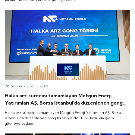
28 Temmuz 2026 13:26:00
Halka arz sürecini tamamlayan Metgün Enerji
Yatırımları AŞ, Borsa İstanbul'da düzenlenen gong
töreniyle "METEN" koduyla işlem görmeye başladı.
Halka arz sürecini tamamlayan Metgün Enerji Yatırımları AŞ, Borsa
İstanbul'da düzenlenen gong töreniyle "METEN" koduyla işlem
görmeye başladı.