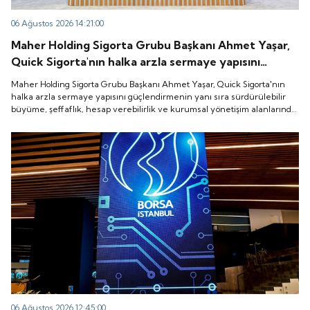
06 Ağustos 2026 14:21:00
Maher Holding Sigorta Grubu Başkanı Ahmet Yaşar,
Quick Sigorta'nın halka arzla sermaye yapısını
güçlendirmenin yanı sıra sürdürülebilir büyüme,
Maher Holding Sigorta Grubu Başkanı Ahmet Yaşar, Quick Sigorta'nın
şeffaflık, hesap verebilirlik ve kurumsal yönetişim
halka arzla sermaye yapısını güçlendirmenin yanı sıra sürdürülebilir
büyüme, şeffaflık, hesap verebilirlik ve kurumsal yönetişim alanlarında
alanlarında yeni bir döneme girdiğini belirtti.
yeni bir döneme girdiğini belirtti.
06 Ağustos 2026 12:45:00