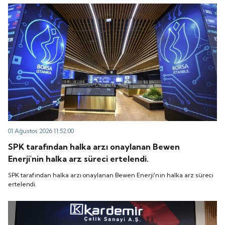
“QUICK” işlem koduyla Borsa İstanbul'da işlem
koduyla Borsa İstanbul'da işlem görmeye başlayacak.
görmeye başlayacak.
01 Ağustos 2026 11:52:00
SPK tarafından halka arzı onaylanan Bewen
Enerji'nin halka arz süreci ertelendi.
SPK tarafından halka arzı onaylanan Bewen Enerji'nin halka arz süreci
ertelendi.