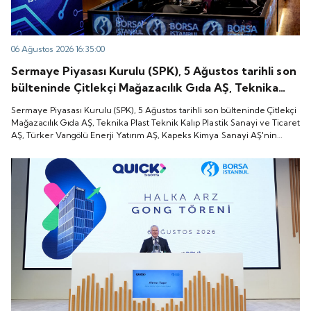
06 Ağustos 2026 16:35:00
Sermaye Piyasası Kurulu (SPK), 5 Ağustos tarihli son
bülteninde Çitlekçi Mağazacılık Gıda AŞ, Teknika
Plast Teknik Kalıp Plastik Sanayi ve Ticaret AŞ,
Sermaye Piyasası Kurulu (SPK), 5 Ağustos tarihli son bülteninde Çitlekçi
Türker Vangölü Enerji Yatırım AŞ, Kapeks Kimya
Mağazacılık Gıda AŞ, Teknika Plast Teknik Kalıp Plastik Sanayi ve Ticaret
AŞ, Türker Vangölü Enerji Yatırım AŞ, Kapeks Kimya Sanayi AŞ'nin
Sanayi AŞ'nin halka arzlarına onay verdiği duyurdu.
halka arzlarına onay verdiği duyurdu.