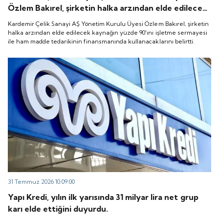
Özlem Bakırel, şirketin halka arzından elde edilecek
kaynağın yüzde 90'ını işletme sermayesi ile ham
Kardemir Çelik Sanayi AŞ Yönetim Kurulu Üyesi Özlem Bakırel, şirketin
madde tedarikinin finansmanında kullanacaklarını
halka arzından elde edilecek kaynağın yüzde 90'ını işletme sermayesi
ile ham madde tedarikinin finansmanında kullanacaklarını belirtti.
belirtti.
31 Temmuz 2026 10:09:00
Yapı Kredi, yılın ilk yarısında 31 milyar lira net grup
karı elde ettiğini duyurdu.