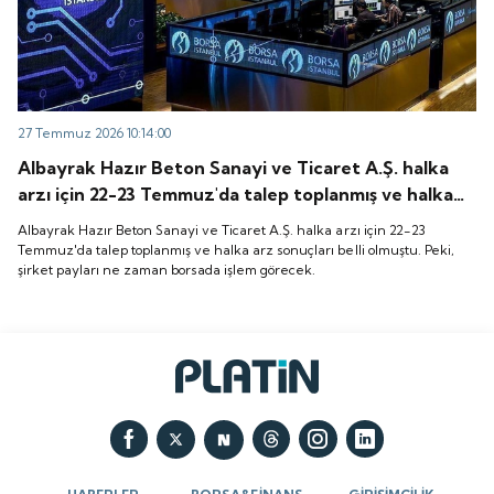
27 Temmuz 2026 10:14:00
Albayrak Hazır Beton Sanayi ve Ticaret A.Ş. halka
arzı için 22-23 Temmuz'da talep toplanmış ve halka
arz sonuçları belli olmuştu. Peki, şirket payları ne
Albayrak Hazır Beton Sanayi ve Ticaret A.Ş. halka arzı için 22-23
zaman borsada işlem görecek.
Temmuz'da talep toplanmış ve halka arz sonuçları belli olmuştu. Peki,
şirket payları ne zaman borsada işlem görecek.