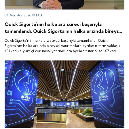
04 Ağustos 2026 10:13:00
Quick Sigorta'nın halka arz süreci başarıyla
tamamlandı. Quick Sigorta'nın halka arzında bireysel
yatırımcılara ayrılan tutarın yaklaşık 1,31 katı ve yurt
Quick Sigorta'nın halka arz süreci başarıyla tamamlandı. Quick
içi kurumsal yatırımcılara ayrılan tutarın ise 1,07 katı
Sigorta'nın halka arzında bireysel yatırımcılara ayrılan tutarın yaklaşık
1,31 katı ve yurt içi kurumsal yatırımcılara ayrılan tutarın ise 1,07 katı
talep geldi. Quick Sigorta, 6 Ağustos 2026 tarihinde
talep geldi. Quick Sigorta, 6 Ağustos 2026 tarihinde “QUICK” işlem
“QUICK” işlem koduyla Borsa İstanbul'da işlem
koduyla Borsa İstanbul'da işlem görmeye başlayacak.
görmeye başlayacak.