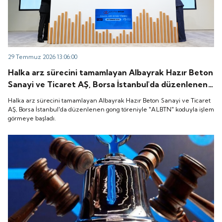
29 Temmuz 2026 13:06:00
Halka arz sürecini tamamlayan Albayrak Hazır Beton
Sanayi ve Ticaret AŞ, Borsa İstanbul'da düzenlenen
gong töreniyle "ALBTN" koduyla işlem görmeye
Halka arz sürecini tamamlayan Albayrak Hazır Beton Sanayi ve Ticaret
başladı.
AŞ, Borsa İstanbul'da düzenlenen gong töreniyle "ALBTN" koduyla işlem
görmeye başladı.