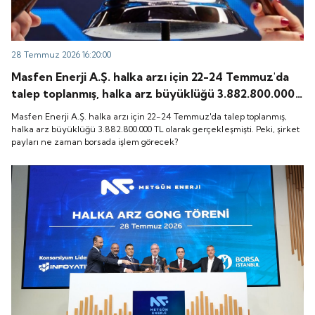
28 Temmuz 2026 16:20:00
Masfen Enerji A.Ş. halka arzı için 22-24 Temmuz'da
talep toplanmış, halka arz büyüklüğü 3.882.800.000
TL olarak gerçekleşmişti. Peki, şirket payları ne
Masfen Enerji A.Ş. halka arzı için 22-24 Temmuz'da talep toplanmış,
zaman borsada işlem görecek?
halka arz büyüklüğü 3.882.800.000 TL olarak gerçekleşmişti. Peki, şirket
payları ne zaman borsada işlem görecek?