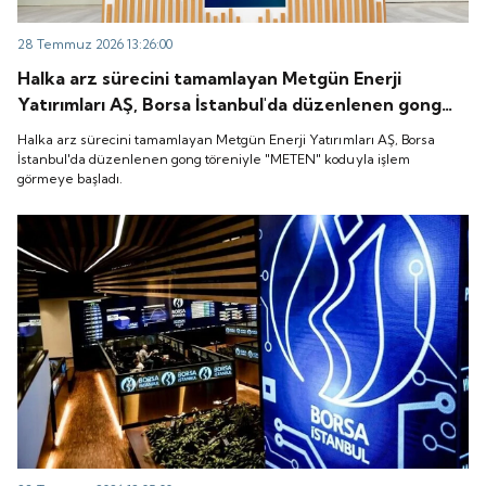
28 Temmuz 2026 13:26:00
Halka arz sürecini tamamlayan Metgün Enerji
Yatırımları AŞ, Borsa İstanbul'da düzenlenen gong
töreniyle "METEN" koduyla işlem görmeye başladı.
Halka arz sürecini tamamlayan Metgün Enerji Yatırımları AŞ, Borsa
İstanbul'da düzenlenen gong töreniyle "METEN" koduyla işlem
görmeye başladı.