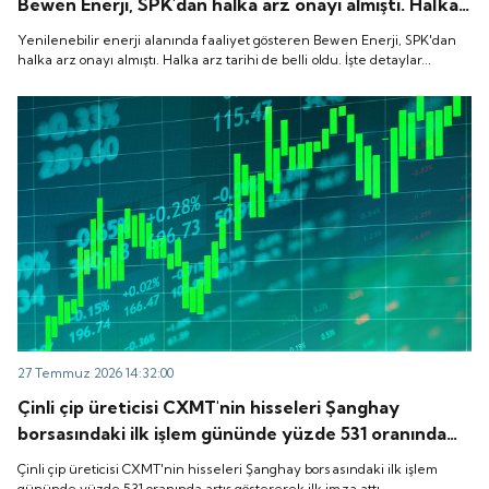
Bewen Enerji, SPK'dan halka arz onayı almıştı. Halka
arz tarihi de belli oldu. İşte detaylar...
Yenilenebilir enerji alanında faaliyet gösteren Bewen Enerji, SPK'dan
halka arz onayı almıştı. Halka arz tarihi de belli oldu. İşte detaylar...
27 Temmuz 2026 14:32:00
Çinli çip üreticisi CXMT'nin hisseleri Şanghay
borsasındaki ilk işlem gününde yüzde 531 oranında
artış göstererek ilk imza attı.
Çinli çip üreticisi CXMT'nin hisseleri Şanghay borsasındaki ilk işlem
gününde yüzde 531 oranında artış göstererek ilk imza attı.