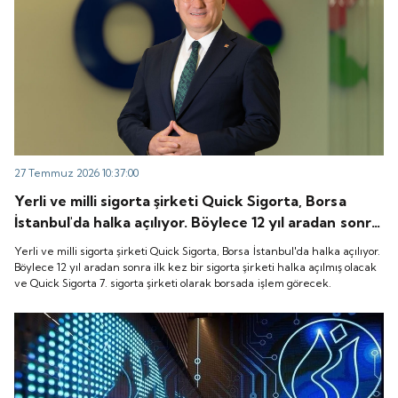
27 Temmuz 2026 10:37:00
Yerli ve milli sigorta şirketi Quick Sigorta, Borsa
İstanbul'da halka açılıyor. Böylece 12 yıl aradan sonra
ilk kez bir sigorta şirketi halka açılmış olacak ve
Yerli ve milli sigorta şirketi Quick Sigorta, Borsa İstanbul'da halka açılıyor.
Quick Sigorta 7. sigorta şirketi olarak borsada işlem
Böylece 12 yıl aradan sonra ilk kez bir sigorta şirketi halka açılmış olacak
ve Quick Sigorta 7. sigorta şirketi olarak borsada işlem görecek.
görecek.