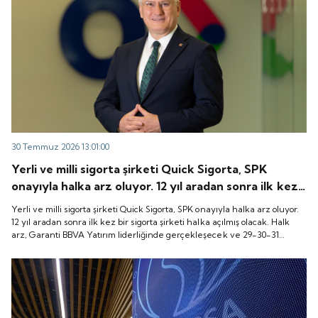
30 Temmuz 2026 13:01:00
Yerli ve milli sigorta şirketi Quick Sigorta, SPK
onayıyla halka arz oluyor. 12 yıl aradan sonra ilk kez
bir sigorta şirketi halka açılmış olacak. Halk arz,
Yerli ve milli sigorta şirketi Quick Sigorta, SPK onayıyla halka arz oluyor.
Garanti BBVA Yatırım liderliğinde gerçekleşecek ve
12 yıl aradan sonra ilk kez bir sigorta şirketi halka açılmış olacak. Halk
arz, Garanti BBVA Yatırım liderliğinde gerçekleşecek ve 29-30-31
29-30-31 Temmuz 2026 tarihlerinde talep
Temmuz 2026 tarihlerinde talep toplanacak, 6 Ağustos tarihinde ise
toplanacak, 6 Ağustos tarihinde ise “Gong Töreni”
“Gong Töreni” ile Quick Sigorta işlem görmeye başlayacak.
ile Quick Sigorta işlem görmeye başlayacak.