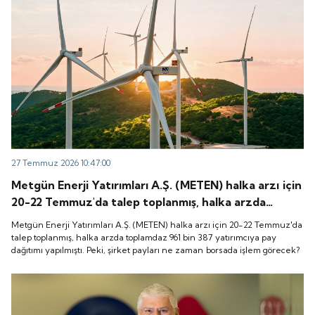
27 Temmuz 2026 10:47:00
Metgün Enerji Yatırımları A.Ş. (METEN) halka arzı için
20-22 Temmuz'da talep toplanmış, halka arzda
toplamdaz 961 bin 387 yatırımcıya pay dağıtımı
Metgün Enerji Yatırımları A.Ş. (METEN) halka arzı için 20-22 Temmuz'da
yapılmıştı. Peki, şirket payları ne zaman borsada
talep toplanmış, halka arzda toplamdaz 961 bin 387 yatırımcıya pay
dağıtımı yapılmıştı. Peki, şirket payları ne zaman borsada işlem görecek?
işlem görecek?