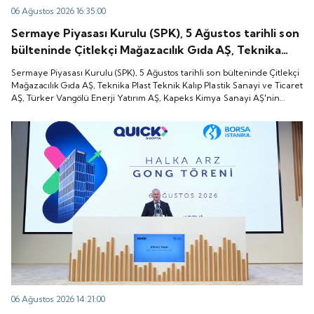
06 Ağustos 2026 16:35:00
Sermaye Piyasası Kurulu (SPK), 5 Ağustos tarihli son
bülteninde Çitlekçi Mağazacılık Gıda AŞ, Teknika
Plast Teknik Kalıp Plastik Sanayi ve Ticaret AŞ,
Sermaye Piyasası Kurulu (SPK), 5 Ağustos tarihli son bülteninde Çitlekçi
Türker Vangölü Enerji Yatırım AŞ, Kapeks Kimya
Mağazacılık Gıda AŞ, Teknika Plast Teknik Kalıp Plastik Sanayi ve Ticaret
AŞ, Türker Vangölü Enerji Yatırım AŞ, Kapeks Kimya Sanayi AŞ'nin
Sanayi AŞ'nin halka arzlarına onay verdiği duyurdu.
halka arzlarına onay verdiği duyurdu.
06 Ağustos 2026 14:21:00