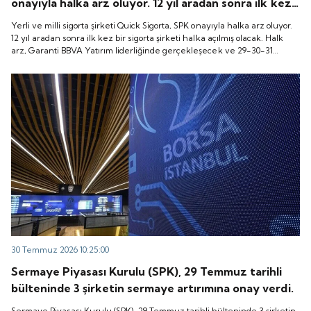
onayıyla halka arz oluyor. 12 yıl aradan sonra ilk kez
bir sigorta şirketi halka açılmış olacak. Halk arz,
Yerli ve milli sigorta şirketi Quick Sigorta, SPK onayıyla halka arz oluyor.
Garanti BBVA Yatırım liderliğinde gerçekleşecek ve
12 yıl aradan sonra ilk kez bir sigorta şirketi halka açılmış olacak. Halk
arz, Garanti BBVA Yatırım liderliğinde gerçekleşecek ve 29-30-31
29-30-31 Temmuz 2026 tarihlerinde talep
Temmuz 2026 tarihlerinde talep toplanacak, 6 Ağustos tarihinde ise
toplanacak, 6 Ağustos tarihinde ise “Gong Töreni”
“Gong Töreni” ile Quick Sigorta işlem görmeye başlayacak.
ile Quick Sigorta işlem görmeye başlayacak.
30 Temmuz 2026 10:25:00
Sermaye Piyasası Kurulu (SPK), 29 Temmuz tarihli
bülteninde 3 şirketin sermaye artırımına onay verdi.
Sermaye Piyasası Kurulu (SPK), 29 Temmuz tarihli bülteninde 3 şirketin