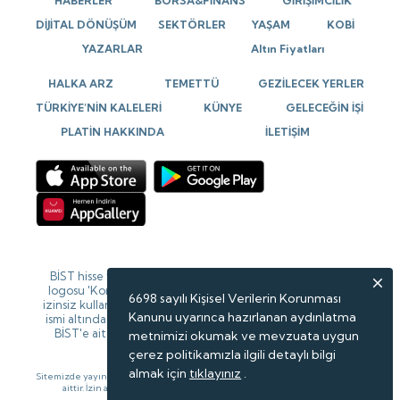
HABERLER
BORSA&FİNANS
GİRİŞİMCİLİK
DİJİTAL DÖNÜŞÜM
SEKTÖRLER
YAŞAM
KOBİ
YAZARLAR
Altın Fiyatları
HALKA ARZ
TEMETTÜ
GEZİLECEK YERLER
TÜRKİYE’NİN KALELERİ
KÜNYE
GELECEĞİN İŞİ
PLATİN HAKKINDA
İLETİŞİM
BİST hisse verileri 15 dk gecikmeli verilerdir. BİST isim ve
logosu 'Koruma Marka Belgesi' altında korunmakta olup
6698 sayılı Kişisel Verilerin Korunması
izinsiz kullanılamaz, iktibas edilemez, değiştirilemez. BİST
Kanunu uyarınca hazırlanan aydınlatma
ismi altında açıklanan tüm bilgilerin telif hakları tamamen
BİST'e ait olup, tekrar yayınlanamaz. Veriler Forinvest
metnimizi okumak ve mevzuata uygun
tarafından sağlanmaktadır.
çerez politikamızla ilgili detaylı bilgi
almak için
tıklayınız
.
Sitemizde yayınlanan haberlerin telif hakları gazete ve haber kaynaklarına
aittir. İzin alınmadan, kaynak gösterilerek dahi iktibas edilemez.