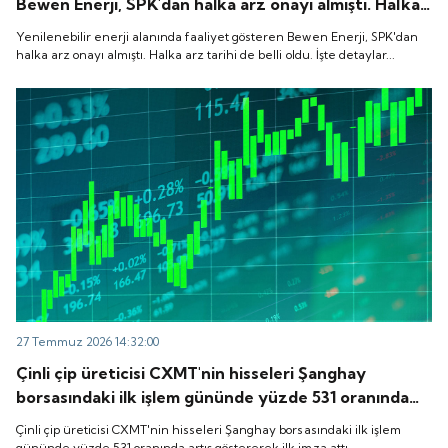
Bewen Enerji, SPK'dan halka arz onayı almıştı. Halka
arz tarihi de belli oldu. İşte detaylar...
Yenilenebilir enerji alanında faaliyet gösteren Bewen Enerji, SPK'dan
halka arz onayı almıştı. Halka arz tarihi de belli oldu. İşte detaylar...
27 Temmuz 2026 14:32:00
Çinli çip üreticisi CXMT'nin hisseleri Şanghay
borsasındaki ilk işlem gününde yüzde 531 oranında
artış göstererek ilk imza attı.
Çinli çip üreticisi CXMT'nin hisseleri Şanghay borsasındaki ilk işlem
gününde yüzde 531 oranında artış göstererek ilk imza attı.