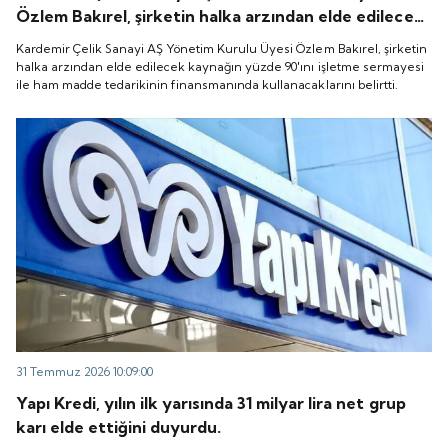
Özlem Bakırel, şirketin halka arzından elde edilecek
kaynağın yüzde 90'ını işletme sermayesi ile ham
Kardemir Çelik Sanayi AŞ Yönetim Kurulu Üyesi Özlem Bakırel, şirketin
madde tedarikinin finansmanında kullanacaklarını
halka arzından elde edilecek kaynağın yüzde 90'ını işletme sermayesi
ile ham madde tedarikinin finansmanında kullanacaklarını belirtti.
belirtti.
31 Temmuz 2026 10:09:00
Yapı Kredi, yılın ilk yarısında 31 milyar lira net grup
karı elde ettiğini duyurdu.