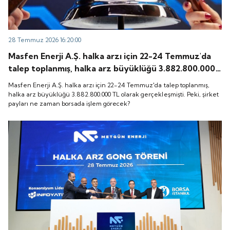
28 Temmuz 2026 16:20:00
Masfen Enerji A.Ş. halka arzı için 22-24 Temmuz'da
talep toplanmış, halka arz büyüklüğü 3.882.800.000
TL olarak gerçekleşmişti. Peki, şirket payları ne
Masfen Enerji A.Ş. halka arzı için 22-24 Temmuz'da talep toplanmış,
zaman borsada işlem görecek?
halka arz büyüklüğü 3.882.800.000 TL olarak gerçekleşmişti. Peki, şirket
payları ne zaman borsada işlem görecek?