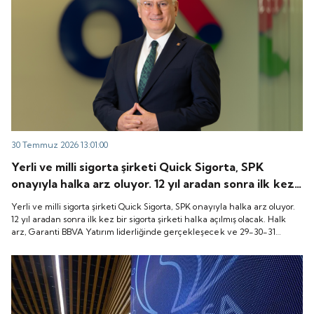
30 Temmuz 2026 13:01:00
Yerli ve milli sigorta şirketi Quick Sigorta, SPK
onayıyla halka arz oluyor. 12 yıl aradan sonra ilk kez
bir sigorta şirketi halka açılmış olacak. Halk arz,
Yerli ve milli sigorta şirketi Quick Sigorta, SPK onayıyla halka arz oluyor.
Garanti BBVA Yatırım liderliğinde gerçekleşecek ve
12 yıl aradan sonra ilk kez bir sigorta şirketi halka açılmış olacak. Halk
arz, Garanti BBVA Yatırım liderliğinde gerçekleşecek ve 29-30-31
29-30-31 Temmuz 2026 tarihlerinde talep
Temmuz 2026 tarihlerinde talep toplanacak, 6 Ağustos tarihinde ise
toplanacak, 6 Ağustos tarihinde ise “Gong Töreni”
“Gong Töreni” ile Quick Sigorta işlem görmeye başlayacak.
ile Quick Sigorta işlem görmeye başlayacak.