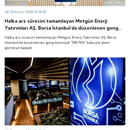
28 Temmuz 2026 13:26:00
Halka arz sürecini tamamlayan Metgün Enerji
Yatırımları AŞ, Borsa İstanbul'da düzenlenen gong
töreniyle "METEN" koduyla işlem görmeye başladı.
Halka arz sürecini tamamlayan Metgün Enerji Yatırımları AŞ, Borsa
İstanbul'da düzenlenen gong töreniyle "METEN" koduyla işlem
görmeye başladı.