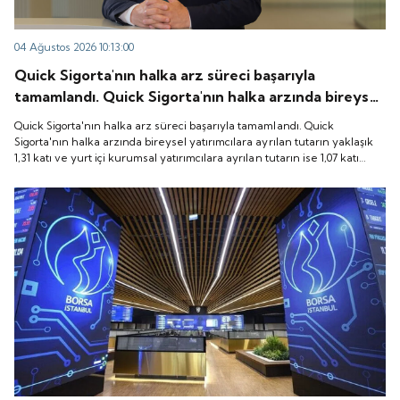
04 Ağustos 2026 10:13:00
Quick Sigorta'nın halka arz süreci başarıyla
tamamlandı. Quick Sigorta'nın halka arzında bireysel
yatırımcılara ayrılan tutarın yaklaşık 1,31 katı ve yurt
Quick Sigorta'nın halka arz süreci başarıyla tamamlandı. Quick
içi kurumsal yatırımcılara ayrılan tutarın ise 1,07 katı
Sigorta'nın halka arzında bireysel yatırımcılara ayrılan tutarın yaklaşık
1,31 katı ve yurt içi kurumsal yatırımcılara ayrılan tutarın ise 1,07 katı
talep geldi. Quick Sigorta, 6 Ağustos 2026 tarihinde
talep geldi. Quick Sigorta, 6 Ağustos 2026 tarihinde “QUICK” işlem
“QUICK” işlem koduyla Borsa İstanbul'da işlem
koduyla Borsa İstanbul'da işlem görmeye başlayacak.
görmeye başlayacak.