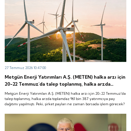
27 Temmuz 2026 10:47:00
Metgün Enerji Yatırımları A.Ş. (METEN) halka arzı için
20-22 Temmuz'da talep toplanmış, halka arzda
toplamdaz 961 bin 387 yatırımcıya pay dağıtımı
Metgün Enerji Yatırımları A.Ş. (METEN) halka arzı için 20-22 Temmuz'da
yapılmıştı. Peki, şirket payları ne zaman borsada
talep toplanmış, halka arzda toplamdaz 961 bin 387 yatırımcıya pay
dağıtımı yapılmıştı. Peki, şirket payları ne zaman borsada işlem görecek?
işlem görecek?