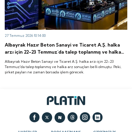
27 Temmuz 2026 10:14:00
Albayrak Hazır Beton Sanayi ve Ticaret A.Ş. halka
arzı için 22-23 Temmuz'da talep toplanmış ve halka
arz sonuçları belli olmuştu. Peki, şirket payları ne
Albayrak Hazır Beton Sanayi ve Ticaret A.Ş. halka arzı için 22-23
zaman borsada işlem görecek.
Temmuz'da talep toplanmış ve halka arz sonuçları belli olmuştu. Peki,
şirket payları ne zaman borsada işlem görecek.