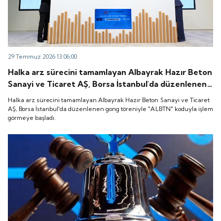
29 Temmuz 2026 13:06:00
Halka arz sürecini tamamlayan Albayrak Hazır Beton
Sanayi ve Ticaret AŞ, Borsa İstanbul'da düzenlenen
gong töreniyle "ALBTN" koduyla işlem görmeye
Halka arz sürecini tamamlayan Albayrak Hazır Beton Sanayi ve Ticaret
başladı.
AŞ, Borsa İstanbul'da düzenlenen gong töreniyle "ALBTN" koduyla işlem
görmeye başladı.