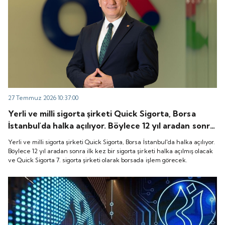
27 Temmuz 2026 10:37:00
Yerli ve milli sigorta şirketi Quick Sigorta, Borsa
İstanbul'da halka açılıyor. Böylece 12 yıl aradan sonra
ilk kez bir sigorta şirketi halka açılmış olacak ve
Yerli ve milli sigorta şirketi Quick Sigorta, Borsa İstanbul'da halka açılıyor.
Quick Sigorta 7. sigorta şirketi olarak borsada işlem
Böylece 12 yıl aradan sonra ilk kez bir sigorta şirketi halka açılmış olacak
ve Quick Sigorta 7. sigorta şirketi olarak borsada işlem görecek.
görecek.