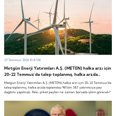
27 Temmuz 2026 10:47:00
Metgün Enerji Yatırımları A.Ş. (METEN) halka arzı için
20-22 Temmuz'da talep toplanmış, halka arzda
toplamdaz 961 bin 387 yatırımcıya pay dağıtımı
Metgün Enerji Yatırımları A.Ş. (METEN) halka arzı için 20-22 Temmuz'da
yapılmıştı. Peki, şirket payları ne zaman borsada
talep toplanmış, halka arzda toplamdaz 961 bin 387 yatırımcıya pay
dağıtımı yapılmıştı. Peki, şirket payları ne zaman borsada işlem görecek?
işlem görecek?