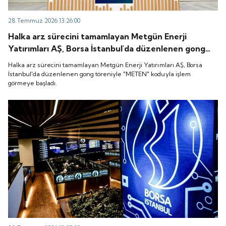
28 Temmuz 2026 13:26:00
Halka arz sürecini tamamlayan Metgün Enerji
Yatırımları AŞ, Borsa İstanbul'da düzenlenen gong
töreniyle "METEN" koduyla işlem görmeye başladı.
Halka arz sürecini tamamlayan Metgün Enerji Yatırımları AŞ, Borsa
İstanbul'da düzenlenen gong töreniyle "METEN" koduyla işlem
görmeye başladı.