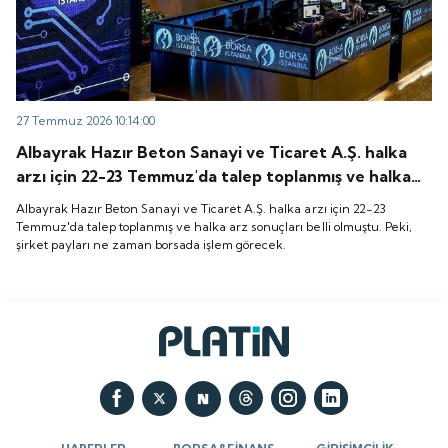
27 Temmuz 2026 10:14:00
Albayrak Hazır Beton Sanayi ve Ticaret A.Ş. halka
arzı için 22-23 Temmuz'da talep toplanmış ve halka
arz sonuçları belli olmuştu. Peki, şirket payları ne
Albayrak Hazır Beton Sanayi ve Ticaret A.Ş. halka arzı için 22-23
zaman borsada işlem görecek.
Temmuz'da talep toplanmış ve halka arz sonuçları belli olmuştu. Peki,
şirket payları ne zaman borsada işlem görecek.