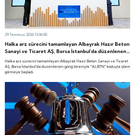
29 Temmuz 2026 13:06:00
Halka arz sürecini tamamlayan Albayrak Hazır Beton
Sanayi ve Ticaret AŞ, Borsa İstanbul'da düzenlenen
gong töreniyle "ALBTN" koduyla işlem görmeye
Halka arz sürecini tamamlayan Albayrak Hazır Beton Sanayi ve Ticaret
başladı.
AŞ, Borsa İstanbul'da düzenlenen gong töreniyle "ALBTN" koduyla işlem
görmeye başladı.