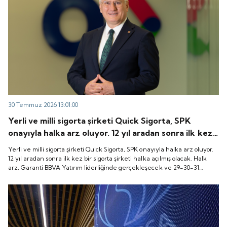
30 Temmuz 2026 13:01:00
Yerli ve milli sigorta şirketi Quick Sigorta, SPK
onayıyla halka arz oluyor. 12 yıl aradan sonra ilk kez
bir sigorta şirketi halka açılmış olacak. Halk arz,
Yerli ve milli sigorta şirketi Quick Sigorta, SPK onayıyla halka arz oluyor.
Garanti BBVA Yatırım liderliğinde gerçekleşecek ve
12 yıl aradan sonra ilk kez bir sigorta şirketi halka açılmış olacak. Halk
arz, Garanti BBVA Yatırım liderliğinde gerçekleşecek ve 29-30-31
29-30-31 Temmuz 2026 tarihlerinde talep
Temmuz 2026 tarihlerinde talep toplanacak, 6 Ağustos tarihinde ise
toplanacak, 6 Ağustos tarihinde ise “Gong Töreni”
“Gong Töreni” ile Quick Sigorta işlem görmeye başlayacak.
ile Quick Sigorta işlem görmeye başlayacak.