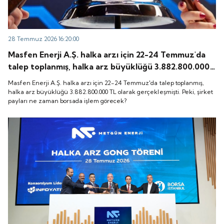
28 Temmuz 2026 16:20:00
Masfen Enerji A.Ş. halka arzı için 22-24 Temmuz'da
talep toplanmış, halka arz büyüklüğü 3.882.800.000
TL olarak gerçekleşmişti. Peki, şirket payları ne
Masfen Enerji A.Ş. halka arzı için 22-24 Temmuz'da talep toplanmış,
zaman borsada işlem görecek?
halka arz büyüklüğü 3.882.800.000 TL olarak gerçekleşmişti. Peki, şirket
payları ne zaman borsada işlem görecek?