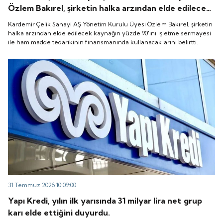
Özlem Bakırel, şirketin halka arzından elde edilecek
kaynağın yüzde 90'ını işletme sermayesi ile ham
Kardemir Çelik Sanayi AŞ Yönetim Kurulu Üyesi Özlem Bakırel, şirketin
madde tedarikinin finansmanında kullanacaklarını
halka arzından elde edilecek kaynağın yüzde 90'ını işletme sermayesi
ile ham madde tedarikinin finansmanında kullanacaklarını belirtti.
belirtti.
31 Temmuz 2026 10:09:00
Yapı Kredi, yılın ilk yarısında 31 milyar lira net grup
karı elde ettiğini duyurdu.