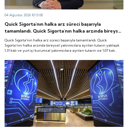
04 Ağustos 2026 10:13:00
Quick Sigorta'nın halka arz süreci başarıyla
tamamlandı. Quick Sigorta'nın halka arzında bireysel
yatırımcılara ayrılan tutarın yaklaşık 1,31 katı ve yurt
Quick Sigorta'nın halka arz süreci başarıyla tamamlandı. Quick
içi kurumsal yatırımcılara ayrılan tutarın ise 1,07 katı
Sigorta'nın halka arzında bireysel yatırımcılara ayrılan tutarın yaklaşık
1,31 katı ve yurt içi kurumsal yatırımcılara ayrılan tutarın ise 1,07 katı
talep geldi. Quick Sigorta, 6 Ağustos 2026 tarihinde
talep geldi. Quick Sigorta, 6 Ağustos 2026 tarihinde “QUICK” işlem
“QUICK” işlem koduyla Borsa İstanbul'da işlem
koduyla Borsa İstanbul'da işlem görmeye başlayacak.
görmeye başlayacak.