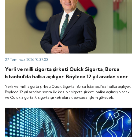
27 Temmuz 2026 10:37:00
Yerli ve milli sigorta şirketi Quick Sigorta, Borsa
İstanbul'da halka açılıyor. Böylece 12 yıl aradan sonra
ilk kez bir sigorta şirketi halka açılmış olacak ve
Yerli ve milli sigorta şirketi Quick Sigorta, Borsa İstanbul'da halka açılıyor.
Quick Sigorta 7. sigorta şirketi olarak borsada işlem
Böylece 12 yıl aradan sonra ilk kez bir sigorta şirketi halka açılmış olacak
ve Quick Sigorta 7. sigorta şirketi olarak borsada işlem görecek.
görecek.