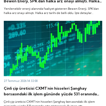
Bewen Enerji, SPK'dan halka arz onayı almıştı. Halka
arz tarihi de belli oldu. İşte detaylar...
Yenilenebilir enerji alanında faaliyet gösteren Bewen Enerji, SPK'dan
halka arz onayı almıştı. Halka arz tarihi de belli oldu. İşte detaylar...
27 Temmuz 2026 14:32:00
Çinli çip üreticisi CXMT'nin hisseleri Şanghay
borsasındaki ilk işlem gününde yüzde 531 oranında
artış göstererek ilk imza attı.
Çinli çip üreticisi CXMT'nin hisseleri Şanghay borsasındaki ilk işlem
gününde yüzde 531 oranında artış göstererek ilk imza attı.