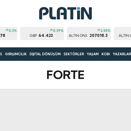
0.3%
0.39%
2.55%
178
64.423
207018.3
GBP
ALTIN ONS
ALTIN
S
GİRİŞİMCİLİK
DİJİTAL DÖNÜŞÜM
SEKTÖRLER
YAŞAM
KOBİ
YAZARLA
FORTE