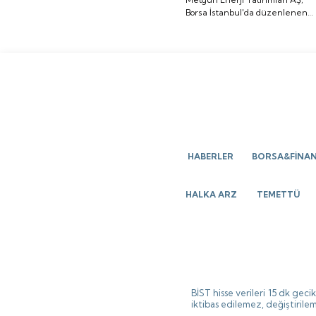
Sigorta işlem görmeye
Borsa İstanbul'da düzenlenen
düzenlenen gong
başlayacak.
gong töreniyle "METEN" koduyl
töreniyle "METEN"
işlem görmeye başladı.
koduyla işlem görmeye
başladı.
HABERLER
BORSA&FİNA
HALKA ARZ
TEMETTÜ
BİST hisse verileri 15 dk gec
iktibas edilemez, değiştirilem