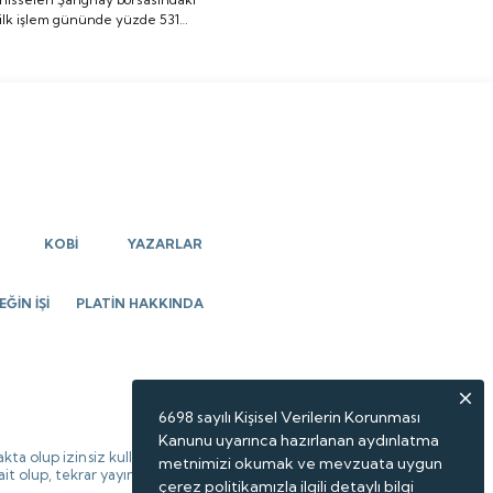
ilk işlem gününde yüzde 531
yüzde 531 oranında
oranında artış göstererek ilk
artış göstererek ilk
imza attı.
imza attı.
KOBİ
YAZARLAR
ĞİN İŞİ
PLATİN HAKKINDA
6698 sayılı Kişisel Verilerin Korunması
Kanunu uyarınca hazırlanan aydınlatma
kta olup izinsiz kullanılamaz,
metnimizi okumak ve mevzuata uygun
 ait olup, tekrar yayınlanamaz.
çerez politikamızla ilgili detaylı bilgi