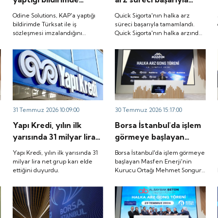
Türksat ile iş
tamamlandı. Quick
Odine Solutions, KAP'a yaptığı
Quick Sigorta'nın halka arz
sözleşmesi
Sigorta'nın halka
bildirimde Türksat ile iş
süreci başarıyla tamamlandı.
sözleşmesi imzalandığını
Quick Sigorta'nın halka arzında
imzalandığını duyurdu.
arzında bireysel
duyurdu.
bireysel yatırımcılara ayrılan
yatırımcılara ayrılan
tutarın yaklaşık 1,31 katı ve yurt
tutarın yaklaşık 1,31
içi kurumsal yatırımcılara
ayrılan tutarın ise 1,07 katı talep
katı ve yurt içi
geldi. Quick Sigorta, 6 Ağustos
kurumsal yatırımcılara
2026 tarihinde “QUICK” işlem
ayrılan tutarın ise 1,07
koduyla Borsa İstanbul'da işlem
görmeye başlayacak.
katı talep geldi. Quick
31 Temmuz 2026 10:09:00
30 Temmuz 2026 15:17:00
Sigorta, 6 Ağustos
Yapı Kredi, yılın ilk
Borsa İstanbul'da işlem
2026 tarihinde “QUICK”
yarısında 31 milyar lira
görmeye başlayan
işlem koduyla Borsa
net grup karı elde
Masfen Enerji'nin
İstanbul'da işlem
Yapı Kredi, yılın ilk yarısında 31
Borsa İstanbul'da işlem görmeye
ettiğini duyurdu.
Kurucu Ortağı Mehmet
milyar lira net grup karı elde
başlayan Masfen Enerji'nin
görmeye başlayacak.
ettiğini duyurdu.
Kurucu Ortağı Mehmet Songur,
Songur, şirketin yatırım
şirketin yatırım planlarını anlattı.
planlarını anlattı.