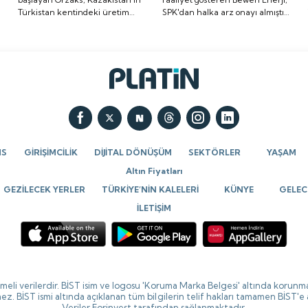
Türkistan kentindeki üretim
SPK'dan halka arz onayı almıştı.
üretim tesisi
onayı almıştı. Halka arz
a
tesisi yatırımının temelini
Halka arz tarihi de belli oldu. İşte
yatırımının temelini
tarihi de belli oldu. İşte
attığını bildirdi.
detaylar...
attığını bildirdi.
detaylar...
NS
GİRİŞİMCİLİK
DİJİTAL DÖNÜŞÜM
SEKTÖRLER
YAŞAM
Altın Fiyatları
GEZİLECEK YERLER
TÜRKİYE’NİN KALELERİ
KÜNYE
GELECE
İLETİŞİM
ikmeli verilerdir. BİST isim ve logosu 'Koruma Marka Belgesi' altında korunma
ez. BİST ismi altında açıklanan tüm bilgilerin telif hakları tamamen BİST'e
Veriler Forinvest tarafından sağlanmaktadır.