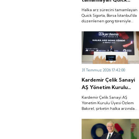
Sigorta, Borsa
Halka arz sürecini tamamlayan
İstanbul'da düzenlenen
Quick Sigorta, Borsa İstanbul'da
düzenlenen gong töreniyle
gong töreniyle 'QUICK'
'QUICK' koduyla işlem görmeye
koduyla işlem görmeye
başladı.
başladı.
31 Temmuz 2026 17:42:00
Kardemir Çelik Sanayi
AŞ Yönetim Kurulu
Üyesi Özlem Bakırel,
Kardemir Çelik Sanayi AŞ
şirketin halka arzından
Yönetim Kurulu Üyesi Özlem
Bakırel, şirketin halka arzından
elde edilecek kaynağın
elde edilecek kaynağın yüzde
yüzde 90'ını işletme
90'ını işletme sermayesi ile ham
sermayesi ile ham
madde tedarikinin
finansmanında kullanacaklarını
madde tedarikinin
belirtti.