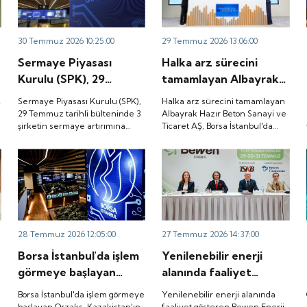
.
30 Temmuz 2026 10:25:00
29 Temmuz 2026 13:06:00
Sermaye Piyasası
Halka arz sürecini
Kurulu (SPK), 29
tamamlayan Albayrak
Temmuz tarihli
Hazır Beton Sanayi ve
k
Sermaye Piyasası Kurulu (SPK),
Halka arz sürecini tamamlayan
bülteninde 3 şirketin
Ticaret AŞ, Borsa
29 Temmuz tarihli bülteninde 3
Albayrak Hazır Beton Sanayi ve
şirketin sermaye artırımına
Ticaret AŞ, Borsa İstanbul'da
a
sermaye artırımına
İstanbul'da düzenlenen
onay verdi.
düzenlenen gong töreniyle
onay verdi.
gong töreniyle
"ALBTN" koduyla işlem görmeye
"ALBTN" koduyla işlem
başladı.
görmeye başladı.
28 Temmuz 2026 12:05:00
27 Temmuz 2026 14:37:00
Borsa İstanbul'da işlem
Yenilenebilir enerji
görmeye başlayan
alanında faaliyet
Orzaks, Kazakistan'ın
gösteren Bewen Enerji,
Borsa İstanbul'da işlem görmeye
Yenilenebilir enerji alanında
Türkistan kentindeki
SPK'dan halka arz
başlayan Orzaks, Kazakistan'ın
faaliyet gösteren Bewen Enerji,