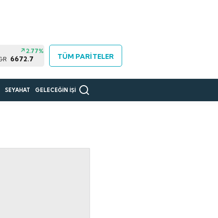
2.77%
TÜM PARİTELER
6672.7
 GR
R
SEYAHAT
GELECEĞİN İŞİ