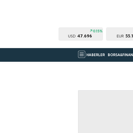
0.15%
47.696
55.
USD
EUR
HABERLER
BORSA&FİNAN