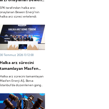
Enerji'nin halka arz
SPK tarafından halka arzı
süreci ertelendi.
onaylanan Bewen Enerji'nin
halka arz süreci ertelendi.
30 Temmuz 2026 13:12:00
Halka arz sürecini
tamamlayan Masfen
Enerji AŞ, Borsa
Halka arz sürecini tamamlayan
İstanbul'da düzenlenen
Masfen Enerji AŞ, Borsa
İstanbul'da düzenlenen gong
gong töreniyle
töreniyle "MASFN" koduyla
"MASFN" koduyla işlem
işlem görmeye başladı.
görmeye başladı.