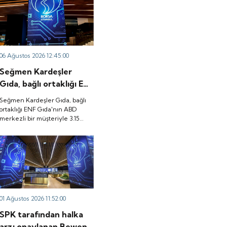
06 Ağustos 2026 12:45:00
Seğmen Kardeşler
Gıda, bağlı ortaklığı ENF
Gıda'nın ABD merkezli
Seğmen Kardeşler Gıda, bağlı
bir müşteriyle 3.15
ortaklığı ENF Gıda'nın ABD
merkezli bir müşteriyle 3.15
milyon dolarlık ürün
milyon dolarlık ürün satış
satış sözleşmesi
sözleşmesi imzaladığını
imzaladığını duyurdu.
duyurdu.
01 Ağustos 2026 11:52:00
SPK tarafından halka
arzı onaylanan Bewen