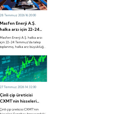
28 Temmuz 2026 16:20:00
Masfen Enerji A.Ş.
halka arzı için 22-24
Temmuz'da talep
Masfen Enerji A.Ş. halka arzı
toplanmış, halka arz
için 22-24 Temmuz'da talep
toplanmış, halka arz büyüklüğü
büyüklüğü
3.882.800.000 TL olarak
3.882.800.000 TL
gerçekleşmişti. Peki, şirket
olarak gerçekleşmişti.
payları ne zaman borsada işlem
görecek?
Peki, şirket payları ne
zaman borsada işlem
görecek?
27 Temmuz 2026 14:32:00
Çinli çip üreticisi
CXMT'nin hisseleri
Şanghay borsasındaki
Çinli çip üreticisi CXMT'nin
ilk işlem gününde
hisseleri Şanghay borsasındaki