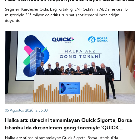
satış sözleşmesi imzaladığını duyurdu.
Seğmen Kardeşler Gıda, bağlı ortaklığı ENF Gıda'nın ABD merkezli bir
müşteriyle 3.15 milyon dolarlık ürün satış sözleşmesi imzaladığını
duyurdu.
06 Ağustos 2026 12:35:00
Halka arz sürecini tamamlayan Quick Sigorta, Borsa
İstanbul'da düzenlenen gong töreniyle 'QUICK'
koduyla işlem görmeye başladı.
Halka arz sürecini tamamlayan Quick Sigorta, Borsa İstanbul'da