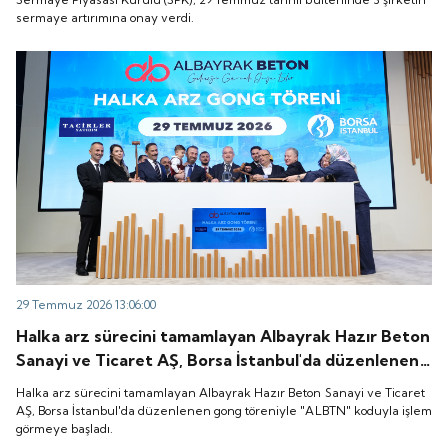
sermaye artırımına onay verdi.
29 Temmuz 2026 13:06:00
Halka arz sürecini tamamlayan Albayrak Hazır Beton
Sanayi ve Ticaret AŞ, Borsa İstanbul'da düzenlenen
gong töreniyle "ALBTN" koduyla işlem görmeye
Halka arz sürecini tamamlayan Albayrak Hazır Beton Sanayi ve Ticaret
başladı.
AŞ, Borsa İstanbul'da düzenlenen gong töreniyle "ALBTN" koduyla işlem
görmeye başladı.