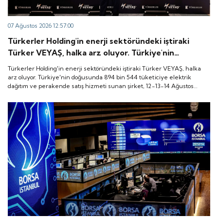
07 Ağustos 2026 12:57:00
Türkerler Holding'in enerji sektöründeki iştiraki
Türker VEYAŞ, halka arz oluyor. Türkiye'nin
doğusunda 894 bin 544 tüketiciye elektrik dağıtım
Türkerler Holding'in enerji sektöründeki iştiraki Türker VEYAŞ, halka
ve perakende satış hizmeti sunan şirket, 12-13-14
arz oluyor. Türkiye'nin doğusunda 894 bin 544 tüketiciye elektrik
dağıtım ve perakende satış hizmeti sunan şirket, 12-13-14 Ağustos
Ağustos tarihleri arasında pay başına 136 TL fiyatla
tarihleri arasında pay başına 136 TL fiyatla talep toplayacak.
talep toplayacak.