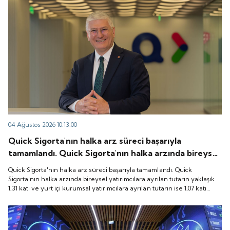
04 Ağustos 2026 10:13:00
Quick Sigorta'nın halka arz süreci başarıyla
tamamlandı. Quick Sigorta'nın halka arzında bireysel
yatırımcılara ayrılan tutarın yaklaşık 1,31 katı ve yurt
Quick Sigorta'nın halka arz süreci başarıyla tamamlandı. Quick
içi kurumsal yatırımcılara ayrılan tutarın ise 1,07 katı
Sigorta'nın halka arzında bireysel yatırımcılara ayrılan tutarın yaklaşık
1,31 katı ve yurt içi kurumsal yatırımcılara ayrılan tutarın ise 1,07 katı
talep geldi. Quick Sigorta, 6 Ağustos 2026 tarihinde
talep geldi. Quick Sigorta, 6 Ağustos 2026 tarihinde “QUICK” işlem
“QUICK” işlem koduyla Borsa İstanbul'da işlem
koduyla Borsa İstanbul'da işlem görmeye başlayacak.
görmeye başlayacak.