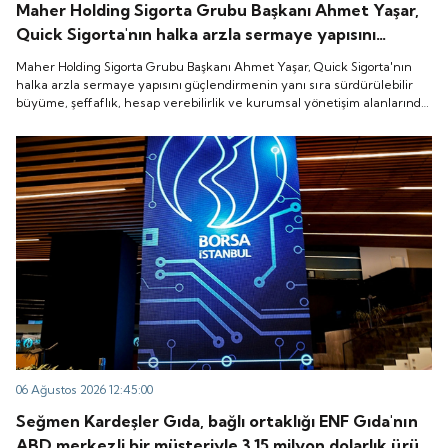
Maher Holding Sigorta Grubu Başkanı Ahmet Yaşar,
Quick Sigorta'nın halka arzla sermaye yapısını
güçlendirmenin yanı sıra sürdürülebilir büyüme,
Maher Holding Sigorta Grubu Başkanı Ahmet Yaşar, Quick Sigorta'nın
şeffaflık, hesap verebilirlik ve kurumsal yönetişim
halka arzla sermaye yapısını güçlendirmenin yanı sıra sürdürülebilir
büyüme, şeffaflık, hesap verebilirlik ve kurumsal yönetişim alanlarında
alanlarında yeni bir döneme girdiğini belirtti.
yeni bir döneme girdiğini belirtti.
06 Ağustos 2026 12:45:00
Seğmen Kardeşler Gıda, bağlı ortaklığı ENF Gıda'nın
ABD merkezli bir müşteriyle 3.15 milyon dolarlık ürün