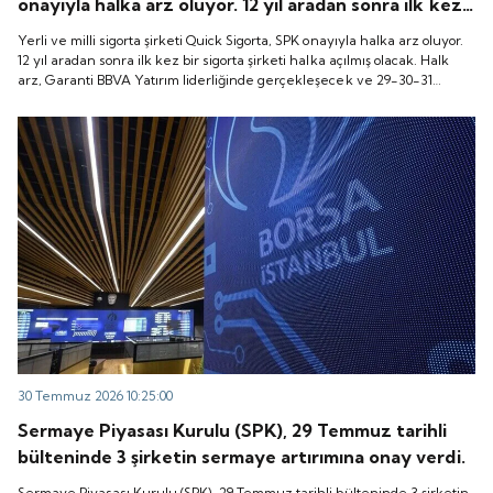
onayıyla halka arz oluyor. 12 yıl aradan sonra ilk kez
bir sigorta şirketi halka açılmış olacak. Halk arz,
Yerli ve milli sigorta şirketi Quick Sigorta, SPK onayıyla halka arz oluyor.
Garanti BBVA Yatırım liderliğinde gerçekleşecek ve
12 yıl aradan sonra ilk kez bir sigorta şirketi halka açılmış olacak. Halk
arz, Garanti BBVA Yatırım liderliğinde gerçekleşecek ve 29-30-31
29-30-31 Temmuz 2026 tarihlerinde talep
Temmuz 2026 tarihlerinde talep toplanacak, 6 Ağustos tarihinde ise
toplanacak, 6 Ağustos tarihinde ise “Gong Töreni”
“Gong Töreni” ile Quick Sigorta işlem görmeye başlayacak.
ile Quick Sigorta işlem görmeye başlayacak.
30 Temmuz 2026 10:25:00
Sermaye Piyasası Kurulu (SPK), 29 Temmuz tarihli
bülteninde 3 şirketin sermaye artırımına onay verdi.
Sermaye Piyasası Kurulu (SPK), 29 Temmuz tarihli bülteninde 3 şirketin