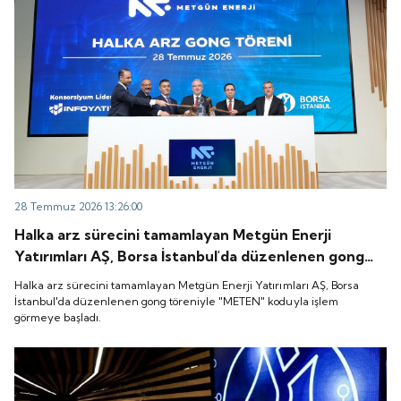
28 Temmuz 2026 13:26:00
Halka arz sürecini tamamlayan Metgün Enerji
Yatırımları AŞ, Borsa İstanbul'da düzenlenen gong
töreniyle "METEN" koduyla işlem görmeye başladı.
Halka arz sürecini tamamlayan Metgün Enerji Yatırımları AŞ, Borsa
İstanbul'da düzenlenen gong töreniyle "METEN" koduyla işlem
görmeye başladı.