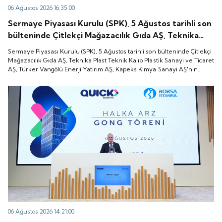
06 Ağustos 2026 16:35:00
Sermaye Piyasası Kurulu (SPK), 5 Ağustos tarihli son
bülteninde Çitlekçi Mağazacılık Gıda AŞ, Teknika
Plast Teknik Kalıp Plastik Sanayi ve Ticaret AŞ,
Sermaye Piyasası Kurulu (SPK), 5 Ağustos tarihli son bülteninde Çitlekçi
Türker Vangölü Enerji Yatırım AŞ, Kapeks Kimya
Mağazacılık Gıda AŞ, Teknika Plast Teknik Kalıp Plastik Sanayi ve Ticaret
AŞ, Türker Vangölü Enerji Yatırım AŞ, Kapeks Kimya Sanayi AŞ'nin
Sanayi AŞ'nin halka arzlarına onay verdiği duyurdu.
halka arzlarına onay verdiği duyurdu.
06 Ağustos 2026 14:21:00