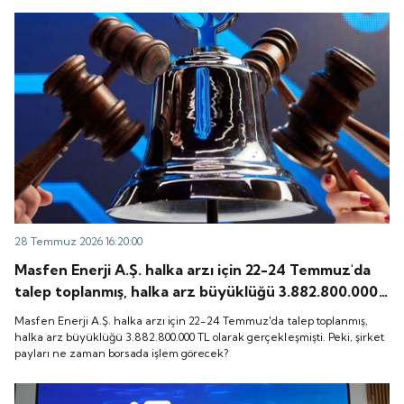
28 Temmuz 2026 16:20:00
Masfen Enerji A.Ş. halka arzı için 22-24 Temmuz'da
talep toplanmış, halka arz büyüklüğü 3.882.800.000
TL olarak gerçekleşmişti. Peki, şirket payları ne
Masfen Enerji A.Ş. halka arzı için 22-24 Temmuz'da talep toplanmış,
zaman borsada işlem görecek?
halka arz büyüklüğü 3.882.800.000 TL olarak gerçekleşmişti. Peki, şirket
payları ne zaman borsada işlem görecek?