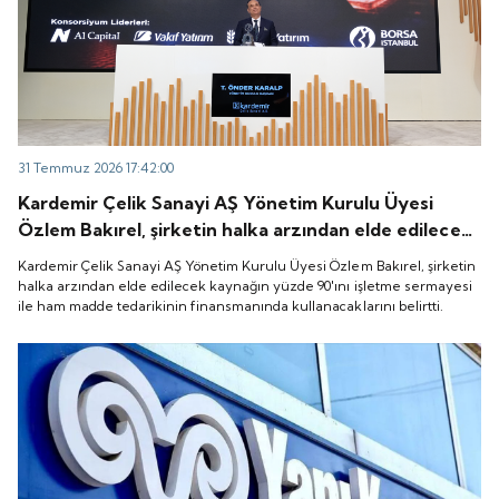
31 Temmuz 2026 17:42:00
Kardemir Çelik Sanayi AŞ Yönetim Kurulu Üyesi
Özlem Bakırel, şirketin halka arzından elde edilecek
kaynağın yüzde 90'ını işletme sermayesi ile ham
Kardemir Çelik Sanayi AŞ Yönetim Kurulu Üyesi Özlem Bakırel, şirketin
madde tedarikinin finansmanında kullanacaklarını
halka arzından elde edilecek kaynağın yüzde 90'ını işletme sermayesi
ile ham madde tedarikinin finansmanında kullanacaklarını belirtti.
belirtti.