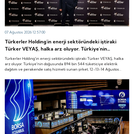
07 Ağustos 2026 12:57:00
Türkerler Holding'in enerji sektöründeki iştiraki
Türker VEYAŞ, halka arz oluyor. Türkiye'nin
doğusunda 894 bin 544 tüketiciye elektrik dağıtım
Türkerler Holding'in enerji sektöründeki iştiraki Türker VEYAŞ, halka
ve perakende satış hizmeti sunan şirket, 12-13-14
arz oluyor. Türkiye'nin doğusunda 894 bin 544 tüketiciye elektrik
dağıtım ve perakende satış hizmeti sunan şirket, 12-13-14 Ağustos
Ağustos tarihleri arasında pay başına 136 TL fiyatla
tarihleri arasında pay başına 136 TL fiyatla talep toplayacak.
talep toplayacak.