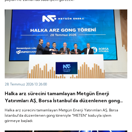
28 Temmuz 2026 13:26:00
Halka arz sürecini tamamlayan Metgün Enerji
Yatırımları AŞ, Borsa İstanbul'da düzenlenen gong
töreniyle "METEN" koduyla işlem görmeye başladı.
Halka arz sürecini tamamlayan Metgün Enerji Yatırımları AŞ, Borsa
İstanbul'da düzenlenen gong töreniyle "METEN" koduyla işlem
görmeye başladı.