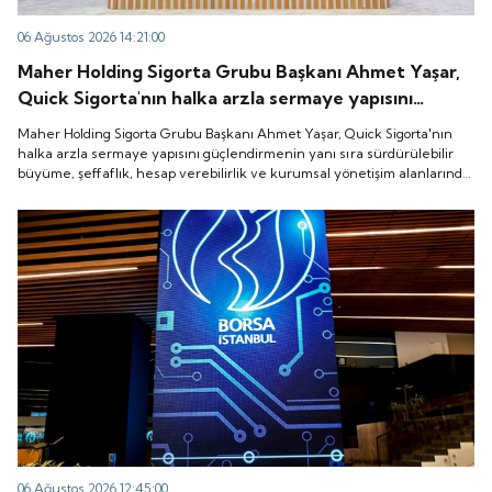
06 Ağustos 2026 14:21:00
Maher Holding Sigorta Grubu Başkanı Ahmet Yaşar,
Quick Sigorta'nın halka arzla sermaye yapısını
güçlendirmenin yanı sıra sürdürülebilir büyüme,
Maher Holding Sigorta Grubu Başkanı Ahmet Yaşar, Quick Sigorta'nın
şeffaflık, hesap verebilirlik ve kurumsal yönetişim
halka arzla sermaye yapısını güçlendirmenin yanı sıra sürdürülebilir
büyüme, şeffaflık, hesap verebilirlik ve kurumsal yönetişim alanlarında
alanlarında yeni bir döneme girdiğini belirtti.
yeni bir döneme girdiğini belirtti.
06 Ağustos 2026 12:45:00