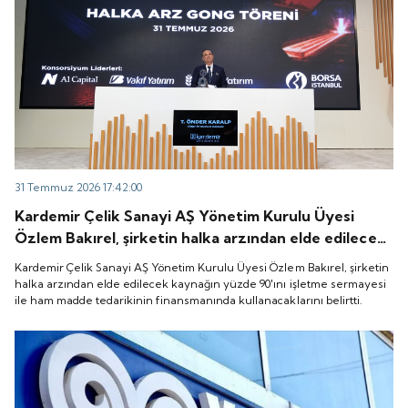
31 Temmuz 2026 17:42:00
Kardemir Çelik Sanayi AŞ Yönetim Kurulu Üyesi
Özlem Bakırel, şirketin halka arzından elde edilecek
kaynağın yüzde 90'ını işletme sermayesi ile ham
Kardemir Çelik Sanayi AŞ Yönetim Kurulu Üyesi Özlem Bakırel, şirketin
madde tedarikinin finansmanında kullanacaklarını
halka arzından elde edilecek kaynağın yüzde 90'ını işletme sermayesi
ile ham madde tedarikinin finansmanında kullanacaklarını belirtti.
belirtti.