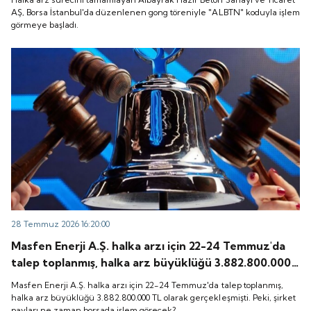
başladı.
AŞ, Borsa İstanbul'da düzenlenen gong töreniyle "ALBTN" koduyla işlem
görmeye başladı.
28 Temmuz 2026 16:20:00
Masfen Enerji A.Ş. halka arzı için 22-24 Temmuz'da
talep toplanmış, halka arz büyüklüğü 3.882.800.000
TL olarak gerçekleşmişti. Peki, şirket payları ne
Masfen Enerji A.Ş. halka arzı için 22-24 Temmuz'da talep toplanmış,
zaman borsada işlem görecek?
halka arz büyüklüğü 3.882.800.000 TL olarak gerçekleşmişti. Peki, şirket
payları ne zaman borsada işlem görecek?