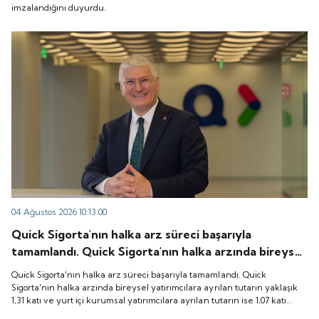
imzalandığını duyurdu.
04 Ağustos 2026 10:13:00
Quick Sigorta'nın halka arz süreci başarıyla
tamamlandı. Quick Sigorta'nın halka arzında bireysel
yatırımcılara ayrılan tutarın yaklaşık 1,31 katı ve yurt
Quick Sigorta'nın halka arz süreci başarıyla tamamlandı. Quick
içi kurumsal yatırımcılara ayrılan tutarın ise 1,07 katı
Sigorta'nın halka arzında bireysel yatırımcılara ayrılan tutarın yaklaşık
1,31 katı ve yurt içi kurumsal yatırımcılara ayrılan tutarın ise 1,07 katı
talep geldi. Quick Sigorta, 6 Ağustos 2026 tarihinde
talep geldi. Quick Sigorta, 6 Ağustos 2026 tarihinde “QUICK” işlem