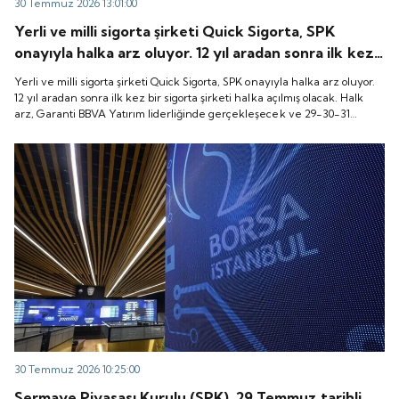
30 Temmuz 2026 13:01:00
Yerli ve milli sigorta şirketi Quick Sigorta, SPK
onayıyla halka arz oluyor. 12 yıl aradan sonra ilk kez
bir sigorta şirketi halka açılmış olacak. Halk arz,
Yerli ve milli sigorta şirketi Quick Sigorta, SPK onayıyla halka arz oluyor.
Garanti BBVA Yatırım liderliğinde gerçekleşecek ve
12 yıl aradan sonra ilk kez bir sigorta şirketi halka açılmış olacak. Halk
arz, Garanti BBVA Yatırım liderliğinde gerçekleşecek ve 29-30-31
29-30-31 Temmuz 2026 tarihlerinde talep
Temmuz 2026 tarihlerinde talep toplanacak, 6 Ağustos tarihinde ise
toplanacak, 6 Ağustos tarihinde ise “Gong Töreni”
“Gong Töreni” ile Quick Sigorta işlem görmeye başlayacak.
ile Quick Sigorta işlem görmeye başlayacak.
30 Temmuz 2026 10:25:00
Sermaye Piyasası Kurulu (SPK), 29 Temmuz tarihli