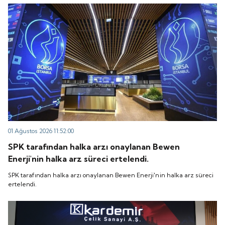
“QUICK” işlem koduyla Borsa İstanbul'da işlem
koduyla Borsa İstanbul'da işlem görmeye başlayacak.
görmeye başlayacak.
01 Ağustos 2026 11:52:00
SPK tarafından halka arzı onaylanan Bewen
Enerji'nin halka arz süreci ertelendi.
SPK tarafından halka arzı onaylanan Bewen Enerji'nin halka arz süreci
ertelendi.