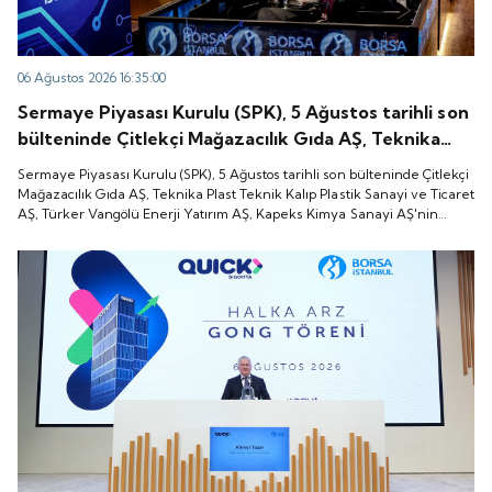
06 Ağustos 2026 16:35:00
Sermaye Piyasası Kurulu (SPK), 5 Ağustos tarihli son
bülteninde Çitlekçi Mağazacılık Gıda AŞ, Teknika
Plast Teknik Kalıp Plastik Sanayi ve Ticaret AŞ,
Sermaye Piyasası Kurulu (SPK), 5 Ağustos tarihli son bülteninde Çitlekçi
Türker Vangölü Enerji Yatırım AŞ, Kapeks Kimya
Mağazacılık Gıda AŞ, Teknika Plast Teknik Kalıp Plastik Sanayi ve Ticaret
AŞ, Türker Vangölü Enerji Yatırım AŞ, Kapeks Kimya Sanayi AŞ'nin
Sanayi AŞ'nin halka arzlarına onay verdiği duyurdu.
halka arzlarına onay verdiği duyurdu.