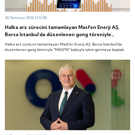
30 Temmuz 2026 13:12:00
Halka arz sürecini tamamlayan Masfen Enerji AŞ,
Borsa İstanbul'da düzenlenen gong töreniyle
"MASFN" koduyla işlem görmeye başladı.
Halka arz sürecini tamamlayan Masfen Enerji AŞ, Borsa İstanbul'da
düzenlenen gong töreniyle "MASFN" koduyla işlem görmeye başladı.