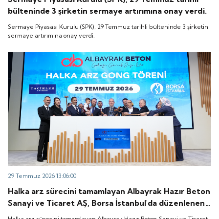
bülteninde 3 şirketin sermaye artırımına onay verdi.
Sermaye Piyasası Kurulu (SPK), 29 Temmuz tarihli bülteninde 3 şirketin
sermaye artırımına onay verdi.
29 Temmuz 2026 13:06:00
Halka arz sürecini tamamlayan Albayrak Hazır Beton
Sanayi ve Ticaret AŞ, Borsa İstanbul'da düzenlenen
gong töreniyle "ALBTN" koduyla işlem görmeye
Halka arz sürecini tamamlayan Albayrak Hazır Beton Sanayi ve Ticaret