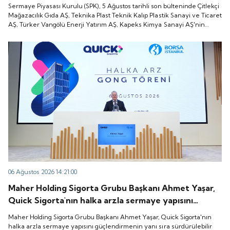
Plast Teknik Kalıp Plastik Sanayi ve Ticaret AŞ,
Sermaye Piyasası Kurulu (SPK), 5 Ağustos tarihli son bülteninde Çitlekçi
Türker Vangölü Enerji Yatırım AŞ, Kapeks Kimya
Mağazacılık Gıda AŞ, Teknika Plast Teknik Kalıp Plastik Sanayi ve Ticaret
AŞ, Türker Vangölü Enerji Yatırım AŞ, Kapeks Kimya Sanayi AŞ'nin
Sanayi AŞ'nin halka arzlarına onay verdiği duyurdu.
halka arzlarına onay verdiği duyurdu.
06 Ağustos 2026 14:21:00
Maher Holding Sigorta Grubu Başkanı Ahmet Yaşar,
Quick Sigorta'nın halka arzla sermaye yapısını
güçlendirmenin yanı sıra sürdürülebilir büyüme,
Maher Holding Sigorta Grubu Başkanı Ahmet Yaşar, Quick Sigorta'nın
şeffaflık, hesap verebilirlik ve kurumsal yönetişim
halka arzla sermaye yapısını güçlendirmenin yanı sıra sürdürülebilir