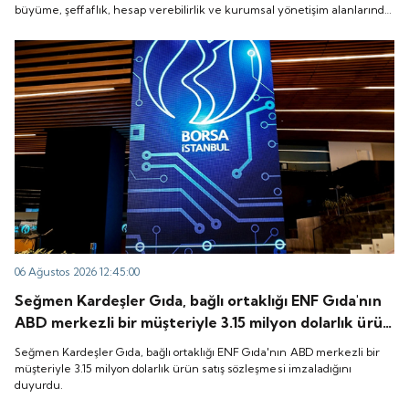
büyüme, şeffaflık, hesap verebilirlik ve kurumsal yönetişim alanlarında
alanlarında yeni bir döneme girdiğini belirtti.
yeni bir döneme girdiğini belirtti.
06 Ağustos 2026 12:45:00
Seğmen Kardeşler Gıda, bağlı ortaklığı ENF Gıda'nın
ABD merkezli bir müşteriyle 3.15 milyon dolarlık ürün
satış sözleşmesi imzaladığını duyurdu.
Seğmen Kardeşler Gıda, bağlı ortaklığı ENF Gıda'nın ABD merkezli bir
müşteriyle 3.15 milyon dolarlık ürün satış sözleşmesi imzaladığını
duyurdu.