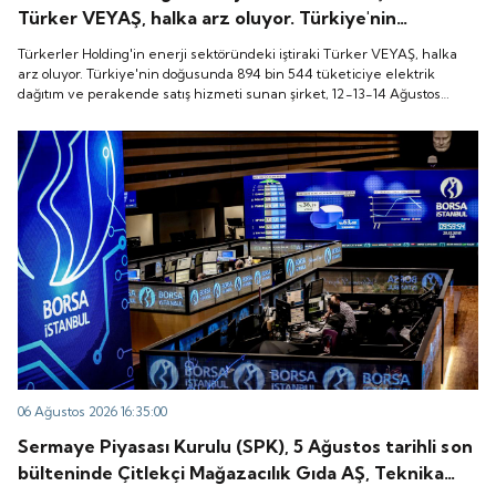
Türker VEYAŞ, halka arz oluyor. Türkiye'nin
doğusunda 894 bin 544 tüketiciye elektrik dağıtım
Türkerler Holding'in enerji sektöründeki iştiraki Türker VEYAŞ, halka
ve perakende satış hizmeti sunan şirket, 12-13-14
arz oluyor. Türkiye'nin doğusunda 894 bin 544 tüketiciye elektrik
dağıtım ve perakende satış hizmeti sunan şirket, 12-13-14 Ağustos
Ağustos tarihleri arasında pay başına 136 TL fiyatla
tarihleri arasında pay başına 136 TL fiyatla talep toplayacak.
talep toplayacak.
06 Ağustos 2026 16:35:00
Sermaye Piyasası Kurulu (SPK), 5 Ağustos tarihli son
bülteninde Çitlekçi Mağazacılık Gıda AŞ, Teknika