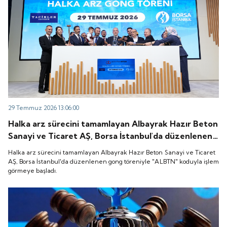
29 Temmuz 2026 13:06:00
Halka arz sürecini tamamlayan Albayrak Hazır Beton
Sanayi ve Ticaret AŞ, Borsa İstanbul'da düzenlenen
gong töreniyle "ALBTN" koduyla işlem görmeye
Halka arz sürecini tamamlayan Albayrak Hazır Beton Sanayi ve Ticaret
başladı.
AŞ, Borsa İstanbul'da düzenlenen gong töreniyle "ALBTN" koduyla işlem
görmeye başladı.