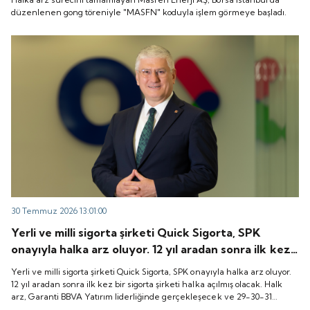
düzenlenen gong töreniyle "MASFN" koduyla işlem görmeye başladı.
30 Temmuz 2026 13:01:00
Yerli ve milli sigorta şirketi Quick Sigorta, SPK
onayıyla halka arz oluyor. 12 yıl aradan sonra ilk kez
bir sigorta şirketi halka açılmış olacak. Halk arz,
Yerli ve milli sigorta şirketi Quick Sigorta, SPK onayıyla halka arz oluyor.
Garanti BBVA Yatırım liderliğinde gerçekleşecek ve
12 yıl aradan sonra ilk kez bir sigorta şirketi halka açılmış olacak. Halk
arz, Garanti BBVA Yatırım liderliğinde gerçekleşecek ve 29-30-31
29-30-31 Temmuz 2026 tarihlerinde talep
Temmuz 2026 tarihlerinde talep toplanacak, 6 Ağustos tarihinde ise