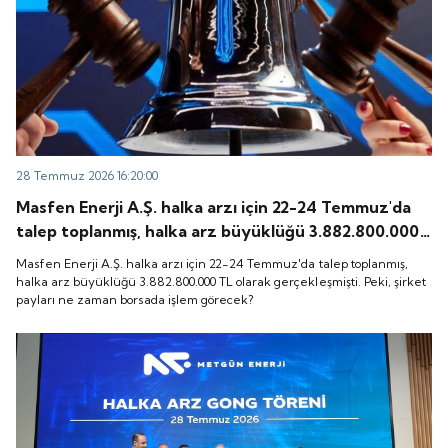
28 Temmuz 2026 16:20:00
Masfen Enerji A.Ş. halka arzı için 22-24 Temmuz'da
talep toplanmış, halka arz büyüklüğü 3.882.800.000
TL olarak gerçekleşmişti. Peki, şirket payları ne
Masfen Enerji A.Ş. halka arzı için 22-24 Temmuz'da talep toplanmış,
zaman borsada işlem görecek?
halka arz büyüklüğü 3.882.800.000 TL olarak gerçekleşmişti. Peki, şirket
payları ne zaman borsada işlem görecek?