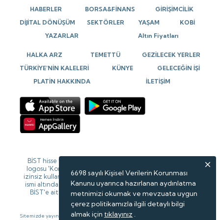
HABERLER
BORSA&FİNANS
GİRİŞİMCİLİK
DİJİTAL DÖNÜŞÜM
SEKTÖRLER
YAŞAM
KOBİ
YAZARLAR
Altın Fiyatları
HALKA ARZ
TEMETTÜ
GEZİLECEK YERLER
TÜRKİYE’NİN KALELERİ
KÜNYE
GELECEĞİN İŞİ
PLATİN HAKKINDA
İLETİŞİM
BİST hisse verileri 15 dk gecikmeli verilerdir. BİST isim ve
logosu 'Koruma Marka Belgesi' altında korunmakta olup
6698 sayılı Kişisel Verilerin Korunması
izinsiz kullanılamaz, iktibas edilemez, değiştirilemez. BİST
Kanunu uyarınca hazırlanan aydınlatma
ismi altında açıklanan tüm bilgilerin telif hakları tamamen
BİST'e ait olup, tekrar yayınlanamaz. Veriler Forinvest
metnimizi okumak ve mevzuata uygun
tarafından sağlanmaktadır.
çerez politikamızla ilgili detaylı bilgi
almak için
tıklayınız
.
Sitemizde yayınlanan haberlerin telif hakları gazete ve haber kaynaklarına