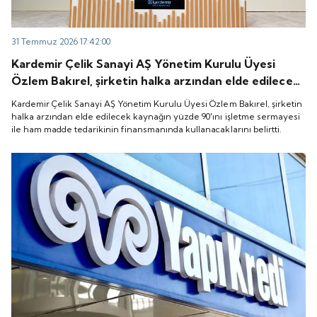
31 Temmuz 2026 17:42:00
Kardemir Çelik Sanayi AŞ Yönetim Kurulu Üyesi
Özlem Bakırel, şirketin halka arzından elde edilecek
kaynağın yüzde 90'ını işletme sermayesi ile ham
Kardemir Çelik Sanayi AŞ Yönetim Kurulu Üyesi Özlem Bakırel, şirketin
madde tedarikinin finansmanında kullanacaklarını
halka arzından elde edilecek kaynağın yüzde 90'ını işletme sermayesi
ile ham madde tedarikinin finansmanında kullanacaklarını belirtti.
belirtti.