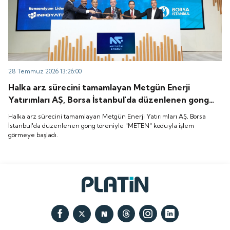
28 Temmuz 2026 13:26:00
Halka arz sürecini tamamlayan Metgün Enerji
Yatırımları AŞ, Borsa İstanbul'da düzenlenen gong
töreniyle "METEN" koduyla işlem görmeye başladı.
Halka arz sürecini tamamlayan Metgün Enerji Yatırımları AŞ, Borsa
İstanbul'da düzenlenen gong töreniyle "METEN" koduyla işlem
görmeye başladı.