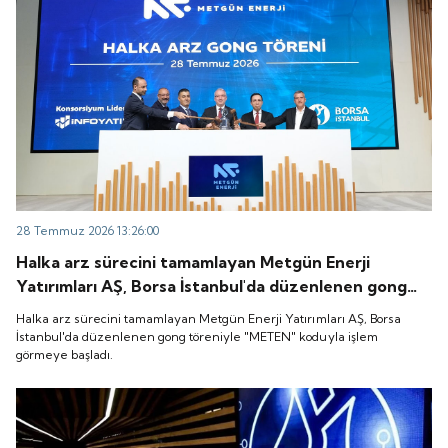
28 Temmuz 2026 13:26:00
Halka arz sürecini tamamlayan Metgün Enerji
Yatırımları AŞ, Borsa İstanbul'da düzenlenen gong
töreniyle "METEN" koduyla işlem görmeye başladı.
Halka arz sürecini tamamlayan Metgün Enerji Yatırımları AŞ, Borsa
İstanbul'da düzenlenen gong töreniyle "METEN" koduyla işlem
görmeye başladı.