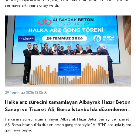
sermaye artırımına onay verdi.
29 Temmuz 2026 13:06:00
Halka arz sürecini tamamlayan Albayrak Hazır Beton
Sanayi ve Ticaret AŞ, Borsa İstanbul'da düzenlenen
gong töreniyle "ALBTN" koduyla işlem görmeye
Halka arz sürecini tamamlayan Albayrak Hazır Beton Sanayi ve Ticaret
başladı.
AŞ, Borsa İstanbul'da düzenlenen gong töreniyle "ALBTN" koduyla işlem
görmeye başladı.