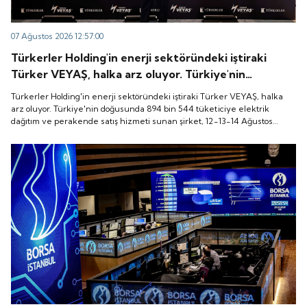
07 Ağustos 2026 12:57:00
Türkerler Holding'in enerji sektöründeki iştiraki
Türker VEYAŞ, halka arz oluyor. Türkiye'nin
doğusunda 894 bin 544 tüketiciye elektrik dağıtım
Türkerler Holding'in enerji sektöründeki iştiraki Türker VEYAŞ, halka
ve perakende satış hizmeti sunan şirket, 12-13-14
arz oluyor. Türkiye'nin doğusunda 894 bin 544 tüketiciye elektrik
dağıtım ve perakende satış hizmeti sunan şirket, 12-13-14 Ağustos
Ağustos tarihleri arasında pay başına 136 TL fiyatla
tarihleri arasında pay başına 136 TL fiyatla talep toplayacak.
talep toplayacak.