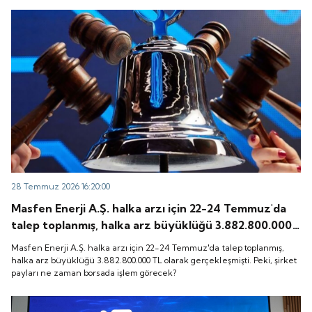
28 Temmuz 2026 16:20:00
Masfen Enerji A.Ş. halka arzı için 22-24 Temmuz'da
talep toplanmış, halka arz büyüklüğü 3.882.800.000
TL olarak gerçekleşmişti. Peki, şirket payları ne
Masfen Enerji A.Ş. halka arzı için 22-24 Temmuz'da talep toplanmış,
zaman borsada işlem görecek?
halka arz büyüklüğü 3.882.800.000 TL olarak gerçekleşmişti. Peki, şirket
payları ne zaman borsada işlem görecek?