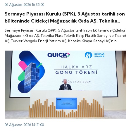
06 Ağustos 2026 16:35:00
Sermaye Piyasası Kurulu (SPK), 5 Ağustos tarihli son
bülteninde Çitlekçi Mağazacılık Gıda AŞ, Teknika
Plast Teknik Kalıp Plastik Sanayi ve Ticaret AŞ,
Sermaye Piyasası Kurulu (SPK), 5 Ağustos tarihli son bülteninde Çitlekçi
Türker Vangölü Enerji Yatırım AŞ, Kapeks Kimya
Mağazacılık Gıda AŞ, Teknika Plast Teknik Kalıp Plastik Sanayi ve Ticaret
AŞ, Türker Vangölü Enerji Yatırım AŞ, Kapeks Kimya Sanayi AŞ'nin
Sanayi AŞ'nin halka arzlarına onay verdiği duyurdu.
halka arzlarına onay verdiği duyurdu.
06 Ağustos 2026 14:21:00