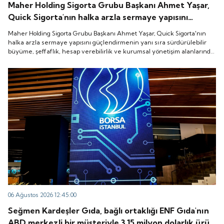
Maher Holding Sigorta Grubu Başkanı Ahmet Yaşar,
Quick Sigorta'nın halka arzla sermaye yapısını
güçlendirmenin yanı sıra sürdürülebilir büyüme,
Maher Holding Sigorta Grubu Başkanı Ahmet Yaşar, Quick Sigorta'nın
şeffaflık, hesap verebilirlik ve kurumsal yönetişim
halka arzla sermaye yapısını güçlendirmenin yanı sıra sürdürülebilir
büyüme, şeffaflık, hesap verebilirlik ve kurumsal yönetişim alanlarında
alanlarında yeni bir döneme girdiğini belirtti.
yeni bir döneme girdiğini belirtti.
06 Ağustos 2026 12:45:00
Seğmen Kardeşler Gıda, bağlı ortaklığı ENF Gıda'nın
ABD merkezli bir müşteriyle 3.15 milyon dolarlık ürün