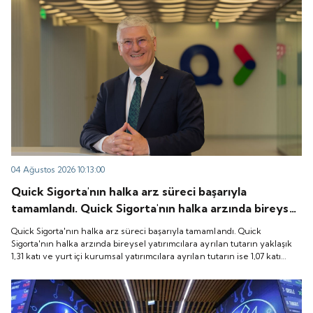
04 Ağustos 2026 10:13:00
Quick Sigorta'nın halka arz süreci başarıyla
tamamlandı. Quick Sigorta'nın halka arzında bireysel
yatırımcılara ayrılan tutarın yaklaşık 1,31 katı ve yurt
Quick Sigorta'nın halka arz süreci başarıyla tamamlandı. Quick
içi kurumsal yatırımcılara ayrılan tutarın ise 1,07 katı
Sigorta'nın halka arzında bireysel yatırımcılara ayrılan tutarın yaklaşık
1,31 katı ve yurt içi kurumsal yatırımcılara ayrılan tutarın ise 1,07 katı
talep geldi. Quick Sigorta, 6 Ağustos 2026 tarihinde
talep geldi. Quick Sigorta, 6 Ağustos 2026 tarihinde “QUICK” işlem
“QUICK” işlem koduyla Borsa İstanbul'da işlem
koduyla Borsa İstanbul'da işlem görmeye başlayacak.
görmeye başlayacak.