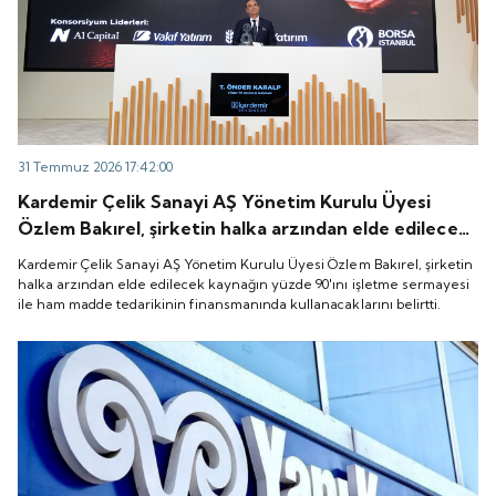
31 Temmuz 2026 17:42:00
Kardemir Çelik Sanayi AŞ Yönetim Kurulu Üyesi
Özlem Bakırel, şirketin halka arzından elde edilecek
kaynağın yüzde 90'ını işletme sermayesi ile ham
Kardemir Çelik Sanayi AŞ Yönetim Kurulu Üyesi Özlem Bakırel, şirketin
madde tedarikinin finansmanında kullanacaklarını
halka arzından elde edilecek kaynağın yüzde 90'ını işletme sermayesi
ile ham madde tedarikinin finansmanında kullanacaklarını belirtti.
belirtti.