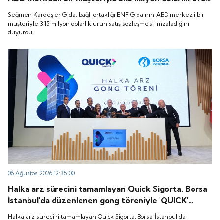
satış sözleşmesi imzaladığını duyurdu.
Seğmen Kardeşler Gıda, bağlı ortaklığı ENF Gıda'nın ABD merkezli bir
müşteriyle 3.15 milyon dolarlık ürün satış sözleşmesi imzaladığını
duyurdu.
06 Ağustos 2026 12:35:00
Halka arz sürecini tamamlayan Quick Sigorta, Borsa
İstanbul'da düzenlenen gong töreniyle 'QUICK'
koduyla işlem görmeye başladı.
Halka arz sürecini tamamlayan Quick Sigorta, Borsa İstanbul'da