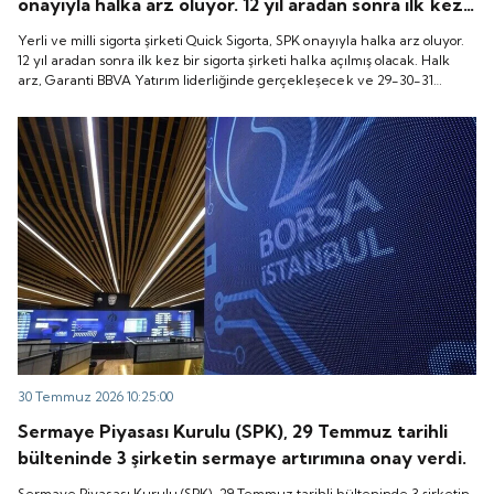
onayıyla halka arz oluyor. 12 yıl aradan sonra ilk kez
bir sigorta şirketi halka açılmış olacak. Halk arz,
Yerli ve milli sigorta şirketi Quick Sigorta, SPK onayıyla halka arz oluyor.
Garanti BBVA Yatırım liderliğinde gerçekleşecek ve
12 yıl aradan sonra ilk kez bir sigorta şirketi halka açılmış olacak. Halk
arz, Garanti BBVA Yatırım liderliğinde gerçekleşecek ve 29-30-31
29-30-31 Temmuz 2026 tarihlerinde talep
Temmuz 2026 tarihlerinde talep toplanacak, 6 Ağustos tarihinde ise
toplanacak, 6 Ağustos tarihinde ise “Gong Töreni”
“Gong Töreni” ile Quick Sigorta işlem görmeye başlayacak.
ile Quick Sigorta işlem görmeye başlayacak.
30 Temmuz 2026 10:25:00
Sermaye Piyasası Kurulu (SPK), 29 Temmuz tarihli
bülteninde 3 şirketin sermaye artırımına onay verdi.
Sermaye Piyasası Kurulu (SPK), 29 Temmuz tarihli bülteninde 3 şirketin