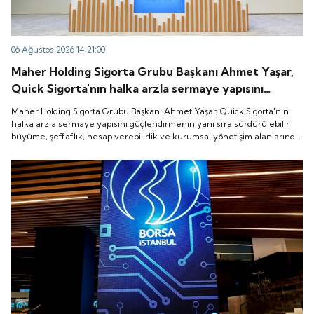
06 Ağustos 2026 14:21:00
Maher Holding Sigorta Grubu Başkanı Ahmet Yaşar,
Quick Sigorta'nın halka arzla sermaye yapısını
güçlendirmenin yanı sıra sürdürülebilir büyüme,
Maher Holding Sigorta Grubu Başkanı Ahmet Yaşar, Quick Sigorta'nın
şeffaflık, hesap verebilirlik ve kurumsal yönetişim
halka arzla sermaye yapısını güçlendirmenin yanı sıra sürdürülebilir
büyüme, şeffaflık, hesap verebilirlik ve kurumsal yönetişim alanlarında
alanlarında yeni bir döneme girdiğini belirtti.
yeni bir döneme girdiğini belirtti.