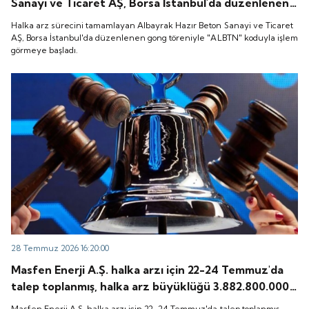
Sanayi ve Ticaret AŞ, Borsa İstanbul'da düzenlenen
gong töreniyle "ALBTN" koduyla işlem görmeye
Halka arz sürecini tamamlayan Albayrak Hazır Beton Sanayi ve Ticaret
başladı.
AŞ, Borsa İstanbul'da düzenlenen gong töreniyle "ALBTN" koduyla işlem
görmeye başladı.
28 Temmuz 2026 16:20:00
Masfen Enerji A.Ş. halka arzı için 22-24 Temmuz'da
talep toplanmış, halka arz büyüklüğü 3.882.800.000
TL olarak gerçekleşmişti. Peki, şirket payları ne
Masfen Enerji A.Ş. halka arzı için 22-24 Temmuz'da talep toplanmış,