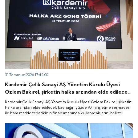
31 Temmuz 2026 17:42:00
Kardemir Çelik Sanayi AŞ Yönetim Kurulu Üyesi
Özlem Bakırel, şirketin halka arzından elde edilecek
kaynağın yüzde 90'ını işletme sermayesi ile ham
Kardemir Çelik Sanayi AŞ Yönetim Kurulu Üyesi Özlem Bakırel, şirketin
madde tedarikinin finansmanında kullanacaklarını
halka arzından elde edilecek kaynağın yüzde 90'ını işletme sermayesi
ile ham madde tedarikinin finansmanında kullanacaklarını belirtti.
belirtti.