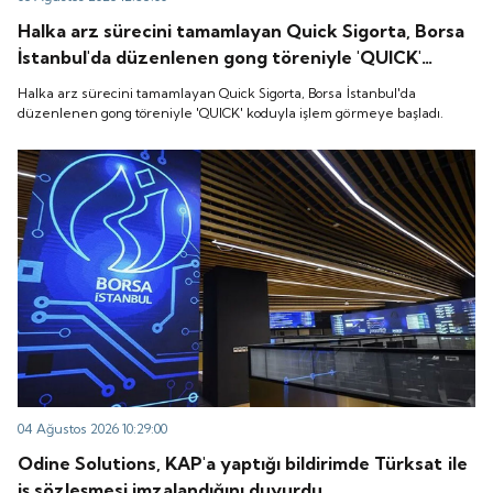
Halka arz sürecini tamamlayan Quick Sigorta, Borsa
İstanbul'da düzenlenen gong töreniyle 'QUICK'
koduyla işlem görmeye başladı.
Halka arz sürecini tamamlayan Quick Sigorta, Borsa İstanbul'da
düzenlenen gong töreniyle 'QUICK' koduyla işlem görmeye başladı.
04 Ağustos 2026 10:29:00
Odine Solutions, KAP'a yaptığı bildirimde Türksat ile
iş sözleşmesi imzalandığını duyurdu.