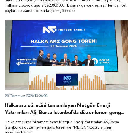
zaman borsada işlem görecek?
halka arz büyüklüğü 3.882.800.000 TL olarak gerçekleşmişti. Peki, şirket
payları ne zaman borsada işlem görecek?
28 Temmuz 2026 13:26:00
Halka arz sürecini tamamlayan Metgün Enerji
Yatırımları AŞ, Borsa İstanbul'da düzenlenen gong
töreniyle "METEN" koduyla işlem görmeye başladı.
Halka arz sürecini tamamlayan Metgün Enerji Yatırımları AŞ, Borsa
İstanbul'da düzenlenen gong töreniyle "METEN" koduyla işlem
görmeye başladı.