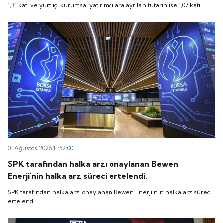
1,31 katı ve yurt içi kurumsal yatırımcılara ayrılan tutarın ise 1,07 katı
talep geldi. Quick Sigorta, 6 Ağustos 2026 tarihinde
talep geldi. Quick Sigorta, 6 Ağustos 2026 tarihinde “QUICK” işlem
“QUICK” işlem koduyla Borsa İstanbul'da işlem
koduyla Borsa İstanbul'da işlem görmeye başlayacak.
görmeye başlayacak.
01 Ağustos 2026 11:52:00
SPK tarafından halka arzı onaylanan Bewen
Enerji'nin halka arz süreci ertelendi.
SPK tarafından halka arzı onaylanan Bewen Enerji'nin halka arz süreci
ertelendi.