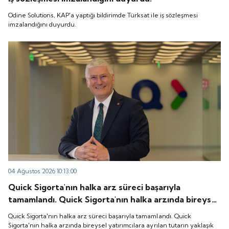
Odine Solutions, KAP'a yaptığı bildirimde Türksat ile iş sözleşmesi
imzalandığını duyurdu.
04 Ağustos 2026 10:13:00
Quick Sigorta'nın halka arz süreci başarıyla
tamamlandı. Quick Sigorta'nın halka arzında bireysel
yatırımcılara ayrılan tutarın yaklaşık 1,31 katı ve yurt
Quick Sigorta'nın halka arz süreci başarıyla tamamlandı. Quick
içi kurumsal yatırımcılara ayrılan tutarın ise 1,07 katı
Sigorta'nın halka arzında bireysel yatırımcılara ayrılan tutarın yaklaşık