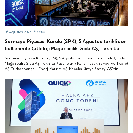
06 Ağustos 2026 16:35:00
Sermaye Piyasası Kurulu (SPK), 5 Ağustos tarihli son
bülteninde Çitlekçi Mağazacılık Gıda AŞ, Teknika
Plast Teknik Kalıp Plastik Sanayi ve Ticaret AŞ,
Sermaye Piyasası Kurulu (SPK), 5 Ağustos tarihli son bülteninde Çitlekçi
Türker Vangölü Enerji Yatırım AŞ, Kapeks Kimya
Mağazacılık Gıda AŞ, Teknika Plast Teknik Kalıp Plastik Sanayi ve Ticaret
AŞ, Türker Vangölü Enerji Yatırım AŞ, Kapeks Kimya Sanayi AŞ'nin
Sanayi AŞ'nin halka arzlarına onay verdiği duyurdu.
halka arzlarına onay verdiği duyurdu.