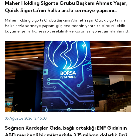
Maher Holding Sigorta Grubu Başkanı Ahmet Yaşar,
Quick Sigorta'nın halka arzla sermaye yapısını
güçlendirmenin yanı sıra sürdürülebilir büyüme,
Maher Holding Sigorta Grubu Başkanı Ahmet Yaşar, Quick Sigorta'nın
şeffaflık, hesap verebilirlik ve kurumsal yönetişim
halka arzla sermaye yapısını güçlendirmenin yanı sıra sürdürülebilir
büyüme, şeffaflık, hesap verebilirlik ve kurumsal yönetişim alanlarında
alanlarında yeni bir döneme girdiğini belirtti.
yeni bir döneme girdiğini belirtti.
06 Ağustos 2026 12:45:00
Seğmen Kardeşler Gıda, bağlı ortaklığı ENF Gıda'nın
ABD merkezli bir müşteriyle 3.15 milyon dolarlık ürün