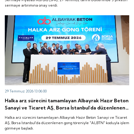
sermaye artırımına onay verdi.
29 Temmuz 2026 13:06:00
Halka arz sürecini tamamlayan Albayrak Hazır Beton
Sanayi ve Ticaret AŞ, Borsa İstanbul'da düzenlenen
gong töreniyle "ALBTN" koduyla işlem görmeye
Halka arz sürecini tamamlayan Albayrak Hazır Beton Sanayi ve Ticaret
başladı.
AŞ, Borsa İstanbul'da düzenlenen gong töreniyle "ALBTN" koduyla işlem
görmeye başladı.