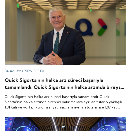
04 Ağustos 2026 10:13:00
Quick Sigorta'nın halka arz süreci başarıyla
tamamlandı. Quick Sigorta'nın halka arzında bireysel
yatırımcılara ayrılan tutarın yaklaşık 1,31 katı ve yurt
Quick Sigorta'nın halka arz süreci başarıyla tamamlandı. Quick
içi kurumsal yatırımcılara ayrılan tutarın ise 1,07 katı
Sigorta'nın halka arzında bireysel yatırımcılara ayrılan tutarın yaklaşık
1,31 katı ve yurt içi kurumsal yatırımcılara ayrılan tutarın ise 1,07 katı
talep geldi. Quick Sigorta, 6 Ağustos 2026 tarihinde
talep geldi. Quick Sigorta, 6 Ağustos 2026 tarihinde “QUICK” işlem
“QUICK” işlem koduyla Borsa İstanbul'da işlem
koduyla Borsa İstanbul'da işlem görmeye başlayacak.
görmeye başlayacak.