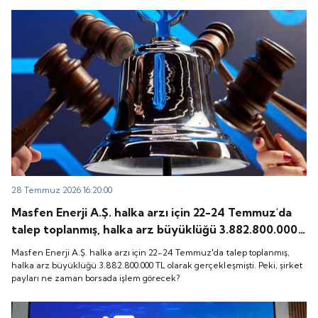
28 Temmuz 2026 16:20:00
Masfen Enerji A.Ş. halka arzı için 22-24 Temmuz'da
talep toplanmış, halka arz büyüklüğü 3.882.800.000
TL olarak gerçekleşmişti. Peki, şirket payları ne
Masfen Enerji A.Ş. halka arzı için 22-24 Temmuz'da talep toplanmış,
zaman borsada işlem görecek?
halka arz büyüklüğü 3.882.800.000 TL olarak gerçekleşmişti. Peki, şirket
payları ne zaman borsada işlem görecek?