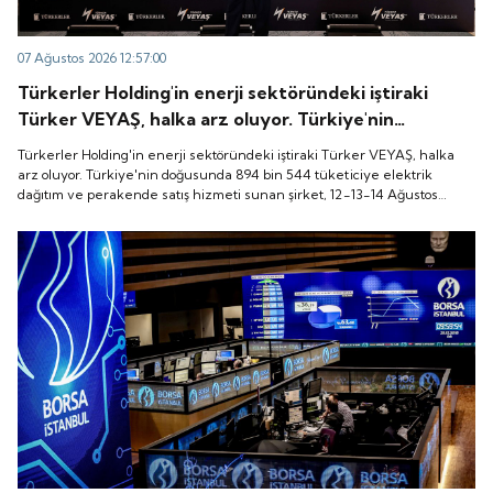
07 Ağustos 2026 12:57:00
Türkerler Holding'in enerji sektöründeki iştiraki
Türker VEYAŞ, halka arz oluyor. Türkiye'nin
doğusunda 894 bin 544 tüketiciye elektrik dağıtım
Türkerler Holding'in enerji sektöründeki iştiraki Türker VEYAŞ, halka
ve perakende satış hizmeti sunan şirket, 12-13-14
arz oluyor. Türkiye'nin doğusunda 894 bin 544 tüketiciye elektrik
dağıtım ve perakende satış hizmeti sunan şirket, 12-13-14 Ağustos
Ağustos tarihleri arasında pay başına 136 TL fiyatla
tarihleri arasında pay başına 136 TL fiyatla talep toplayacak.
talep toplayacak.