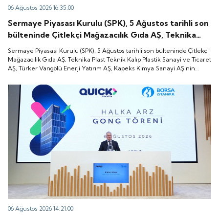
06 Ağustos 2026 16:35:00
Sermaye Piyasası Kurulu (SPK), 5 Ağustos tarihli son
bülteninde Çitlekçi Mağazacılık Gıda AŞ, Teknika
Plast Teknik Kalıp Plastik Sanayi ve Ticaret AŞ,
Sermaye Piyasası Kurulu (SPK), 5 Ağustos tarihli son bülteninde Çitlekçi
Türker Vangölü Enerji Yatırım AŞ, Kapeks Kimya
Mağazacılık Gıda AŞ, Teknika Plast Teknik Kalıp Plastik Sanayi ve Ticaret
AŞ, Türker Vangölü Enerji Yatırım AŞ, Kapeks Kimya Sanayi AŞ'nin
Sanayi AŞ'nin halka arzlarına onay verdiği duyurdu.
halka arzlarına onay verdiği duyurdu.
06 Ağustos 2026 14:21:00