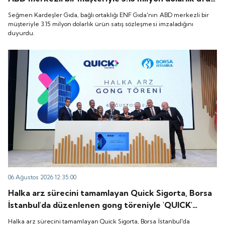
satış sözleşmesi imzaladığını duyurdu.
Seğmen Kardeşler Gıda, bağlı ortaklığı ENF Gıda'nın ABD merkezli bir
müşteriyle 3.15 milyon dolarlık ürün satış sözleşmesi imzaladığını
duyurdu.
06 Ağustos 2026 12:35:00
Halka arz sürecini tamamlayan Quick Sigorta, Borsa
İstanbul'da düzenlenen gong töreniyle 'QUICK'
koduyla işlem görmeye başladı.
Halka arz sürecini tamamlayan Quick Sigorta, Borsa İstanbul'da