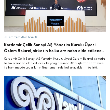
31 Temmuz 2026 17:42:00
Kardemir Çelik Sanayi AŞ Yönetim Kurulu Üyesi
Özlem Bakırel, şirketin halka arzından elde edilecek
kaynağın yüzde 90'ını işletme sermayesi ile ham
Kardemir Çelik Sanayi AŞ Yönetim Kurulu Üyesi Özlem Bakırel, şirketin
madde tedarikinin finansmanında kullanacaklarını
halka arzından elde edilecek kaynağın yüzde 90'ını işletme sermayesi
ile ham madde tedarikinin finansmanında kullanacaklarını belirtti.
belirtti.