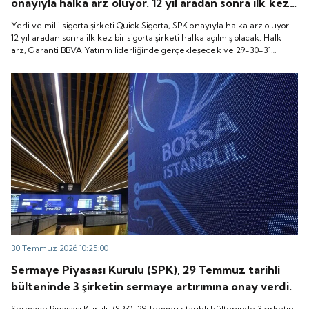
onayıyla halka arz oluyor. 12 yıl aradan sonra ilk kez
bir sigorta şirketi halka açılmış olacak. Halk arz,
Yerli ve milli sigorta şirketi Quick Sigorta, SPK onayıyla halka arz oluyor.
Garanti BBVA Yatırım liderliğinde gerçekleşecek ve
12 yıl aradan sonra ilk kez bir sigorta şirketi halka açılmış olacak. Halk
arz, Garanti BBVA Yatırım liderliğinde gerçekleşecek ve 29-30-31
29-30-31 Temmuz 2026 tarihlerinde talep
Temmuz 2026 tarihlerinde talep toplanacak, 6 Ağustos tarihinde ise
toplanacak, 6 Ağustos tarihinde ise “Gong Töreni”
“Gong Töreni” ile Quick Sigorta işlem görmeye başlayacak.
ile Quick Sigorta işlem görmeye başlayacak.
30 Temmuz 2026 10:25:00
Sermaye Piyasası Kurulu (SPK), 29 Temmuz tarihli
bülteninde 3 şirketin sermaye artırımına onay verdi.
Sermaye Piyasası Kurulu (SPK), 29 Temmuz tarihli bülteninde 3 şirketin