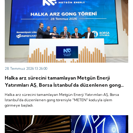
28 Temmuz 2026 13:26:00
Halka arz sürecini tamamlayan Metgün Enerji
Yatırımları AŞ, Borsa İstanbul'da düzenlenen gong
töreniyle "METEN" koduyla işlem görmeye başladı.
Halka arz sürecini tamamlayan Metgün Enerji Yatırımları AŞ, Borsa
İstanbul'da düzenlenen gong töreniyle "METEN" koduyla işlem
görmeye başladı.