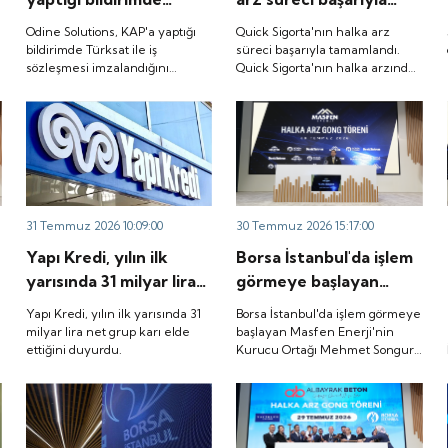
Türksat ile iş
tamamlandı. Quick
Odine Solutions, KAP'a yaptığı
Quick Sigorta'nın halka arz
sözleşmesi
Sigorta'nın halka
bildirimde Türksat ile iş
süreci başarıyla tamamlandı.
sözleşmesi imzalandığını
Quick Sigorta'nın halka arzında
imzalandığını duyurdu.
arzında bireysel
duyurdu.
bireysel yatırımcılara ayrılan
yatırımcılara ayrılan
tutarın yaklaşık 1,31 katı ve yurt
tutarın yaklaşık 1,31
içi kurumsal yatırımcılara
ayrılan tutarın ise 1,07 katı talep
katı ve yurt içi
geldi. Quick Sigorta, 6 Ağustos
kurumsal yatırımcılara
2026 tarihinde “QUICK” işlem
ayrılan tutarın ise 1,07
koduyla Borsa İstanbul'da işlem
görmeye başlayacak.
katı talep geldi. Quick
31 Temmuz 2026 10:09:00
30 Temmuz 2026 15:17:00
Sigorta, 6 Ağustos
Yapı Kredi, yılın ilk
Borsa İstanbul'da işlem
2026 tarihinde “QUICK”
yarısında 31 milyar lira
görmeye başlayan
işlem koduyla Borsa
net grup karı elde
Masfen Enerji'nin
İstanbul'da işlem
Yapı Kredi, yılın ilk yarısında 31
Borsa İstanbul'da işlem görmeye
ettiğini duyurdu.
Kurucu Ortağı Mehmet
milyar lira net grup karı elde
başlayan Masfen Enerji'nin
görmeye başlayacak.
ettiğini duyurdu.
Kurucu Ortağı Mehmet Songur,
Songur, şirketin yatırım
şirketin yatırım planlarını anlattı.
planlarını anlattı.