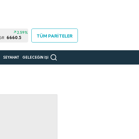
2.59%
TÜM PARİTELER
6660.5
 GR
R
SEYAHAT
GELECEĞİN İŞİ