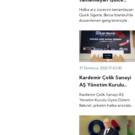
Sigorta, Borsa
Halka arz sürecini tamamlayan
İstanbul'da düzenlenen
Quick Sigorta, Borsa İstanbul'da
düzenlenen gong töreniyle
gong töreniyle 'QUICK'
'QUICK' koduyla işlem görmeye
koduyla işlem görmeye
başladı.
başladı.
31 Temmuz 2026 17:42:00
Kardemir Çelik Sanayi
AŞ Yönetim Kurulu
Üyesi Özlem Bakırel,
Kardemir Çelik Sanayi AŞ
şirketin halka arzından
Yönetim Kurulu Üyesi Özlem
Bakırel, şirketin halka arzından
elde edilecek kaynağın
elde edilecek kaynağın yüzde
yüzde 90'ını işletme
90'ını işletme sermayesi ile ham
sermayesi ile ham
madde tedarikinin
finansmanında kullanacaklarını
madde tedarikinin
belirtti.