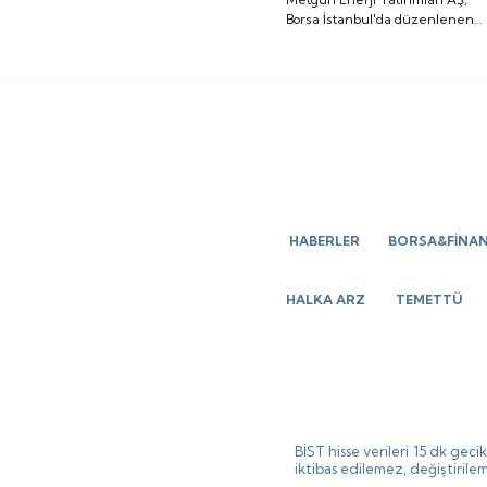
Sigorta işlem görmeye
Borsa İstanbul'da düzenlenen
düzenlenen gong
başlayacak.
gong töreniyle "METEN" koduyl
töreniyle "METEN"
işlem görmeye başladı.
koduyla işlem görmeye
başladı.
HABERLER
BORSA&FİNA
HALKA ARZ
TEMETTÜ
BİST hisse verileri 15 dk gec
iktibas edilemez, değiştirilem