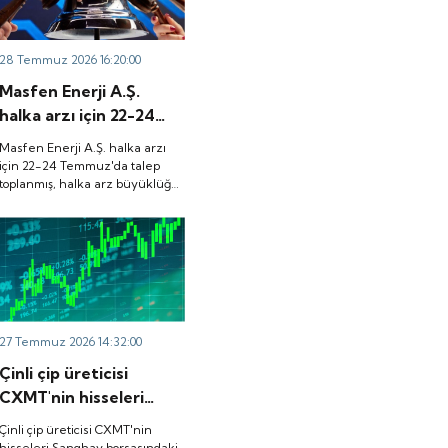
28 Temmuz 2026 16:20:00
Masfen Enerji A.Ş.
halka arzı için 22-24
Temmuz'da talep
Masfen Enerji A.Ş. halka arzı
toplanmış, halka arz
için 22-24 Temmuz'da talep
toplanmış, halka arz büyüklüğü
büyüklüğü
3.882.800.000 TL olarak
3.882.800.000 TL
gerçekleşmişti. Peki, şirket
olarak gerçekleşmişti.
payları ne zaman borsada işlem
görecek?
Peki, şirket payları ne
zaman borsada işlem
görecek?
27 Temmuz 2026 14:32:00
Çinli çip üreticisi
CXMT'nin hisseleri
Şanghay borsasındaki
Çinli çip üreticisi CXMT'nin
ilk işlem gününde
hisseleri Şanghay borsasındaki