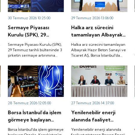
.
30 Temmuz 2026 10:25:00
29 Temmuz 2026 13:06:00
Sermaye Piyasası
Halka arz sürecini
Kurulu (SPK), 29
tamamlayan Albayrak
Temmuz tarihli
Hazır Beton Sanayi ve
k
Sermaye Piyasası Kurulu (SPK),
Halka arz sürecini tamamlayan
bülteninde 3 şirketin
Ticaret AŞ, Borsa
29 Temmuz tarihli bülteninde 3
Albayrak Hazır Beton Sanayi ve
şirketin sermaye artırımına
Ticaret AŞ, Borsa İstanbul'da
a
sermaye artırımına
İstanbul'da düzenlenen
onay verdi.
düzenlenen gong töreniyle
onay verdi.
gong töreniyle
"ALBTN" koduyla işlem görmeye
"ALBTN" koduyla işlem
başladı.
görmeye başladı.
28 Temmuz 2026 12:05:00
27 Temmuz 2026 14:37:00
Borsa İstanbul'da işlem
Yenilenebilir enerji
görmeye başlayan
alanında faaliyet
Orzaks, Kazakistan'ın
gösteren Bewen Enerji,
Borsa İstanbul'da işlem görmeye
Yenilenebilir enerji alanında
Türkistan kentindeki
SPK'dan halka arz
başlayan Orzaks, Kazakistan'ın
faaliyet gösteren Bewen Enerji,