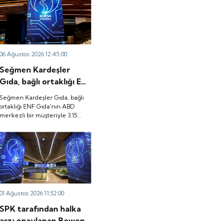
06 Ağustos 2026 12:45:00
Seğmen Kardeşler
Gıda, bağlı ortaklığı ENF
Gıda'nın ABD merkezli
Seğmen Kardeşler Gıda, bağlı
bir müşteriyle 3.15
ortaklığı ENF Gıda'nın ABD
merkezli bir müşteriyle 3.15
milyon dolarlık ürün
milyon dolarlık ürün satış
satış sözleşmesi
sözleşmesi imzaladığını
imzaladığını duyurdu.
duyurdu.
01 Ağustos 2026 11:52:00
SPK tarafından halka
arzı onaylanan Bewen