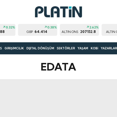
0.32%
0.38%
2.62%
188
64.414
207152.8
GBP
ALTIN ONS
ALTIN
S
GİRİŞİMCİLİK
DİJİTAL DÖNÜŞÜM
SEKTÖRLER
YAŞAM
KOBİ
YAZARLA
EDATA