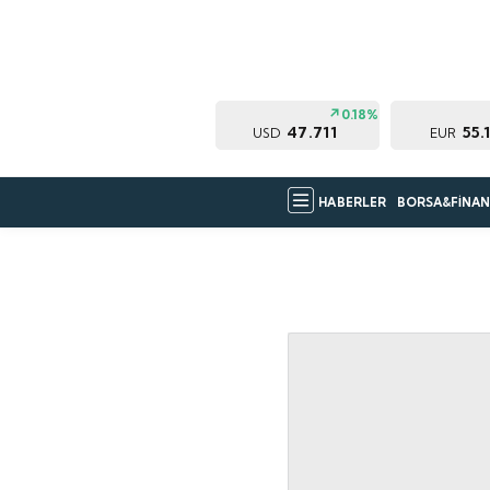
0.18%
47.711
55.
USD
EUR
HABERLER
BORSA&FİNAN