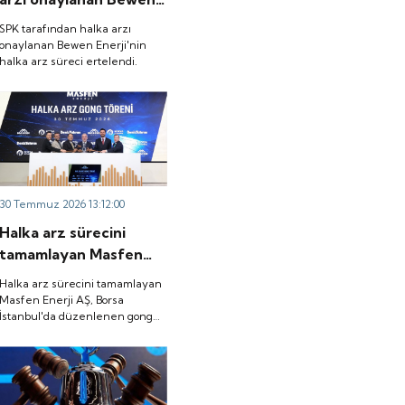
Enerji'nin halka arz
SPK tarafından halka arzı
süreci ertelendi.
onaylanan Bewen Enerji'nin
halka arz süreci ertelendi.
30 Temmuz 2026 13:12:00
Halka arz sürecini
tamamlayan Masfen
Enerji AŞ, Borsa
Halka arz sürecini tamamlayan
İstanbul'da düzenlenen
Masfen Enerji AŞ, Borsa
İstanbul'da düzenlenen gong
gong töreniyle
töreniyle "MASFN" koduyla
"MASFN" koduyla işlem
işlem görmeye başladı.
görmeye başladı.