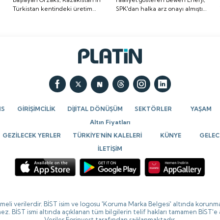
Türkistan kentindeki üretim
SPK'dan halka arz onayı almıştı.
üretim tesisi
onayı almıştı. Halka arz
a
tesisi yatırımının temelini
Halka arz tarihi de belli oldu. İşte
yatırımının temelini
tarihi de belli oldu. İşte
attığını bildirdi.
detaylar...
attığını bildirdi.
detaylar...
NS
GİRİŞİMCİLİK
DİJİTAL DÖNÜŞÜM
SEKTÖRLER
YAŞAM
Altın Fiyatları
GEZİLECEK YERLER
TÜRKİYE’NİN KALELERİ
KÜNYE
GELECE
İLETİŞİM
ikmeli verilerdir. BİST isim ve logosu 'Koruma Marka Belgesi' altında korunma
ez. BİST ismi altında açıklanan tüm bilgilerin telif hakları tamamen BİST'e
Veriler Forinvest tarafından sağlanmaktadır.