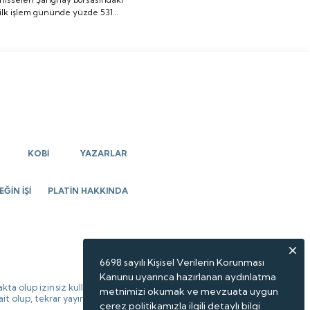
ilk işlem gününde yüzde 531
yüzde 531 oranında
oranında artış göstererek ilk
artış göstererek ilk
imza attı.
imza attı.
KOBİ
YAZARLAR
ĞİN İŞİ
PLATİN HAKKINDA
6698 sayılı Kişisel Verilerin Korunması
Kanunu uyarınca hazırlanan aydınlatma
kta olup izinsiz kullanılamaz,
metnimizi okumak ve mevzuata uygun
 ait olup, tekrar yayınlanamaz.
çerez politikamızla ilgili detaylı bilgi