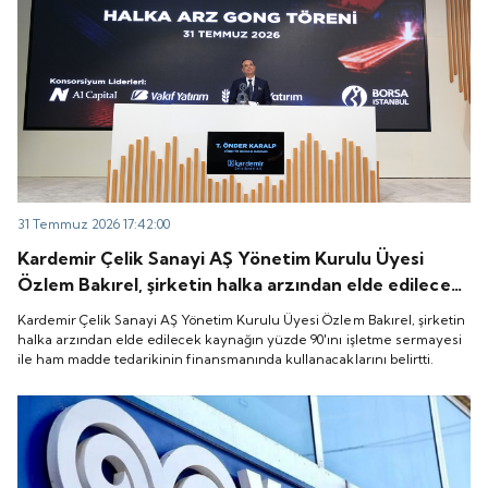
31 Temmuz 2026 17:42:00
Kardemir Çelik Sanayi AŞ Yönetim Kurulu Üyesi
Özlem Bakırel, şirketin halka arzından elde edilecek
kaynağın yüzde 90'ını işletme sermayesi ile ham
Kardemir Çelik Sanayi AŞ Yönetim Kurulu Üyesi Özlem Bakırel, şirketin
madde tedarikinin finansmanında kullanacaklarını
halka arzından elde edilecek kaynağın yüzde 90'ını işletme sermayesi
ile ham madde tedarikinin finansmanında kullanacaklarını belirtti.
belirtti.