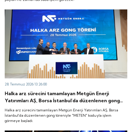
28 Temmuz 2026 13:26:00
Halka arz sürecini tamamlayan Metgün Enerji
Yatırımları AŞ, Borsa İstanbul'da düzenlenen gong
töreniyle "METEN" koduyla işlem görmeye başladı.
Halka arz sürecini tamamlayan Metgün Enerji Yatırımları AŞ, Borsa
İstanbul'da düzenlenen gong töreniyle "METEN" koduyla işlem
görmeye başladı.