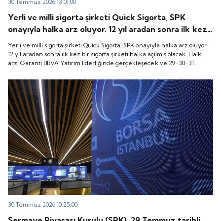
30 Temmuz 2026 13:01:00
Yerli ve milli sigorta şirketi Quick Sigorta, SPK
onayıyla halka arz oluyor. 12 yıl aradan sonra ilk kez
bir sigorta şirketi halka açılmış olacak. Halk arz,
Yerli ve milli sigorta şirketi Quick Sigorta, SPK onayıyla halka arz oluyor.
Garanti BBVA Yatırım liderliğinde gerçekleşecek ve
12 yıl aradan sonra ilk kez bir sigorta şirketi halka açılmış olacak. Halk
arz, Garanti BBVA Yatırım liderliğinde gerçekleşecek ve 29-30-31
29-30-31 Temmuz 2026 tarihlerinde talep
Temmuz 2026 tarihlerinde talep toplanacak, 6 Ağustos tarihinde ise
toplanacak, 6 Ağustos tarihinde ise “Gong Töreni”
“Gong Töreni” ile Quick Sigorta işlem görmeye başlayacak.
ile Quick Sigorta işlem görmeye başlayacak.
30 Temmuz 2026 10:25:00
Sermaye Piyasası Kurulu (SPK), 29 Temmuz tarihli