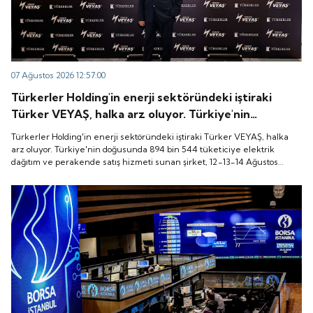
07 Ağustos 2026 12:57:00
Türkerler Holding'in enerji sektöründeki iştiraki
Türker VEYAŞ, halka arz oluyor. Türkiye'nin
doğusunda 894 bin 544 tüketiciye elektrik dağıtım
Türkerler Holding'in enerji sektöründeki iştiraki Türker VEYAŞ, halka
ve perakende satış hizmeti sunan şirket, 12-13-14
arz oluyor. Türkiye'nin doğusunda 894 bin 544 tüketiciye elektrik
dağıtım ve perakende satış hizmeti sunan şirket, 12-13-14 Ağustos
Ağustos tarihleri arasında pay başına 136 TL fiyatla
tarihleri arasında pay başına 136 TL fiyatla talep toplayacak.
talep toplayacak.