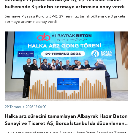
bülteninde 3 şirketin sermaye artırımına onay verdi.
Sermaye Piyasası Kurulu (SPK), 29 Temmuz tarihli bülteninde 3 şirketin
sermaye artırımına onay verdi.
29 Temmuz 2026 13:06:00
Halka arz sürecini tamamlayan Albayrak Hazır Beton
Sanayi ve Ticaret AŞ, Borsa İstanbul'da düzenlenen
gong töreniyle "ALBTN" koduyla işlem görmeye
Halka arz sürecini tamamlayan Albayrak Hazır Beton Sanayi ve Ticaret