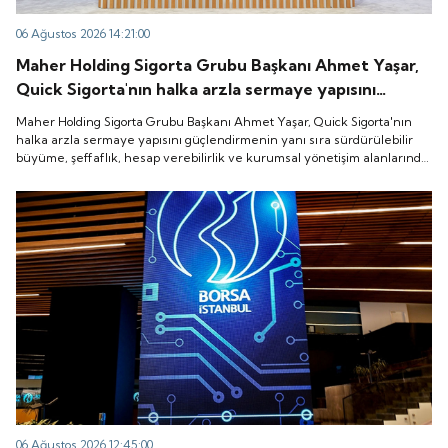
06 Ağustos 2026 14:21:00
Maher Holding Sigorta Grubu Başkanı Ahmet Yaşar,
Quick Sigorta'nın halka arzla sermaye yapısını
güçlendirmenin yanı sıra sürdürülebilir büyüme,
Maher Holding Sigorta Grubu Başkanı Ahmet Yaşar, Quick Sigorta'nın
şeffaflık, hesap verebilirlik ve kurumsal yönetişim
halka arzla sermaye yapısını güçlendirmenin yanı sıra sürdürülebilir
büyüme, şeffaflık, hesap verebilirlik ve kurumsal yönetişim alanlarında
alanlarında yeni bir döneme girdiğini belirtti.
yeni bir döneme girdiğini belirtti.
06 Ağustos 2026 12:45:00