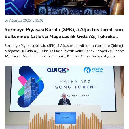
06 Ağustos 2026 16:35:00
Sermaye Piyasası Kurulu (SPK), 5 Ağustos tarihli son
bülteninde Çitlekçi Mağazacılık Gıda AŞ, Teknika
Plast Teknik Kalıp Plastik Sanayi ve Ticaret AŞ,
Sermaye Piyasası Kurulu (SPK), 5 Ağustos tarihli son bülteninde Çitlekçi
Türker Vangölü Enerji Yatırım AŞ, Kapeks Kimya
Mağazacılık Gıda AŞ, Teknika Plast Teknik Kalıp Plastik Sanayi ve Ticaret
AŞ, Türker Vangölü Enerji Yatırım AŞ, Kapeks Kimya Sanayi AŞ'nin
Sanayi AŞ'nin halka arzlarına onay verdiği duyurdu.
halka arzlarına onay verdiği duyurdu.