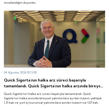
imzalandığını duyurdu.
04 Ağustos 2026 10:13:00
Quick Sigorta'nın halka arz süreci başarıyla
tamamlandı. Quick Sigorta'nın halka arzında bireysel
yatırımcılara ayrılan tutarın yaklaşık 1,31 katı ve yurt
Quick Sigorta'nın halka arz süreci başarıyla tamamlandı. Quick
içi kurumsal yatırımcılara ayrılan tutarın ise 1,07 katı
Sigorta'nın halka arzında bireysel yatırımcılara ayrılan tutarın yaklaşık
1,31 katı ve yurt içi kurumsal yatırımcılara ayrılan tutarın ise 1,07 katı
talep geldi. Quick Sigorta, 6 Ağustos 2026 tarihinde
talep geldi. Quick Sigorta, 6 Ağustos 2026 tarihinde “QUICK” işlem