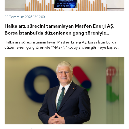
30 Temmuz 2026 13:12:00
Halka arz sürecini tamamlayan Masfen Enerji AŞ,
Borsa İstanbul'da düzenlenen gong töreniyle
"MASFN" koduyla işlem görmeye başladı.
Halka arz sürecini tamamlayan Masfen Enerji AŞ, Borsa İstanbul'da
düzenlenen gong töreniyle "MASFN" koduyla işlem görmeye başladı.