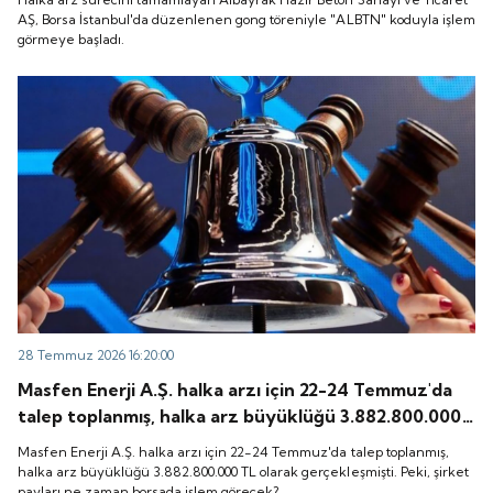
başladı.
AŞ, Borsa İstanbul'da düzenlenen gong töreniyle "ALBTN" koduyla işlem
görmeye başladı.
28 Temmuz 2026 16:20:00
Masfen Enerji A.Ş. halka arzı için 22-24 Temmuz'da
talep toplanmış, halka arz büyüklüğü 3.882.800.000
TL olarak gerçekleşmişti. Peki, şirket payları ne
Masfen Enerji A.Ş. halka arzı için 22-24 Temmuz'da talep toplanmış,
zaman borsada işlem görecek?
halka arz büyüklüğü 3.882.800.000 TL olarak gerçekleşmişti. Peki, şirket
payları ne zaman borsada işlem görecek?