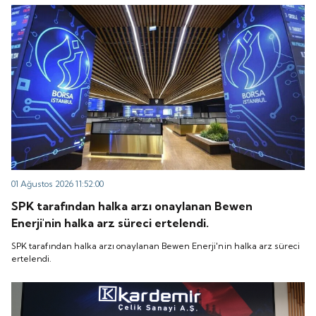
“QUICK” işlem koduyla Borsa İstanbul'da işlem
koduyla Borsa İstanbul'da işlem görmeye başlayacak.
görmeye başlayacak.
01 Ağustos 2026 11:52:00
SPK tarafından halka arzı onaylanan Bewen
Enerji'nin halka arz süreci ertelendi.
SPK tarafından halka arzı onaylanan Bewen Enerji'nin halka arz süreci
ertelendi.